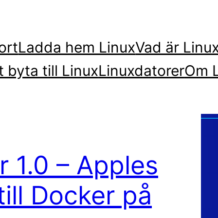
ort
Ladda hem Linux
Vad är Linu
t byta till Linux
Linuxdatorer
Om L
 1.0 – Apples
till Docker på