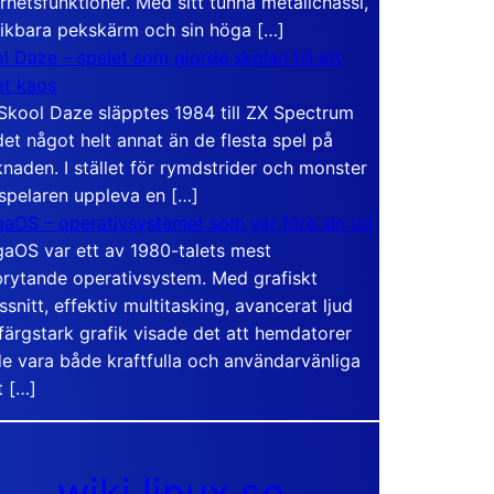
rhetsfunktioner. Med sitt tunna metallchassi,
vikbara pekskärm och sin höga […]
l Daze – spelet som gjorde skolan till ett
t kaos
Skool Daze släpptes 1984 till ZX Spectrum
det något helt annat än de flesta spel på
naden. I stället för rymdstrider och monster
 spelaren uppleva en […]
aOS – operativsystemet som var före sin tid
aOS var ett av 1980-talets mest
rytande operativsystem. Med grafiskt
ssnitt, effektiv multitasking, avancerat ljud
färgstark grafik visade det att hemdatorer
e vara både kraftfulla och användarvänliga
t […]
wiki.linux.se