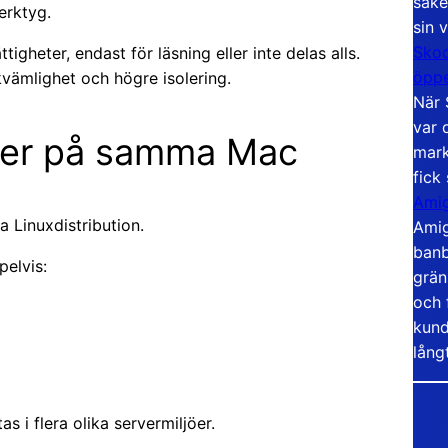
säke
verktyg.
sin 
Skoo
heter, endast för läsning eller inte delas alls.
öppe
kvämlighet och högre isolering.
När 
var 
oner på samma Mac
mark
fick
Amig
a Linuxdistribution.
Amig
banb
elvis:
grän
och 
kund
lång
 i flera olika servermiljöer.