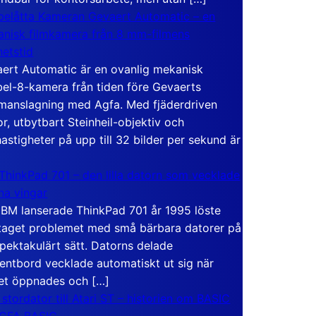
elåtta Kameran Gevaert Automatic – en
nisk filmkamera från 8 mm-filmens
hetstid
ert Automatic är en ovanlig mekanisk
el-8-kamera från tiden före Gevaerts
anslagning med Agfa. Med fjäderdriven
r, utbytbart Steinheil-objektiv och
hastigheter på upp till 32 bilder per sekund är
ThinkPad 701 – den lilla datorn som vecklade
ina vingar
IBM lanserade ThinkPad 701 år 1995 löste
taget problemet med små bärbara datorer på
spektakulärt sätt. Datorns delade
entbord vecklade automatiskt ut sig när
et öppnades och […]
 stordator till Atari ST – historien om BASIC
 GFA BASIC