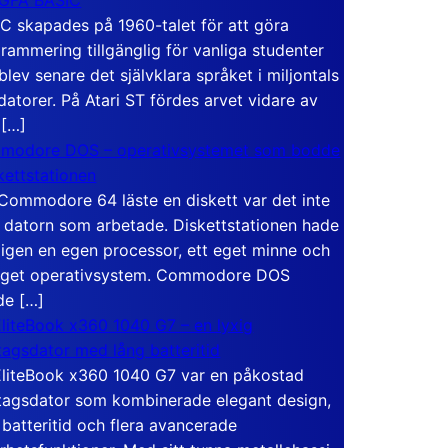
C skapades på 1960-talet för att göra
rammering tillgänglig för vanliga studenter
blev senare det självklara språket i miljontals
atorer. På Atari ST fördes arvet vidare av
 […]
modore DOS – operativsystemet som bodde
skettstationen
Commodore 64 läste en diskett var det inte
 datorn som arbetade. Diskettstationen hade
igen en egen processor, ett eget minne och
eget operativsystem. Commodore DOS
de […]
liteBook x360 1040 G7 – en lyxig
tagsdator med lång batteritid
liteBook x360 1040 G7 var en påkostad
tagsdator som kombinerade elegant design,
 batteritid och flera avancerade