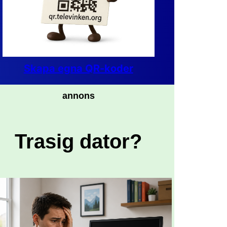
Skapa egna QR-koder
annons
Trasig dator?