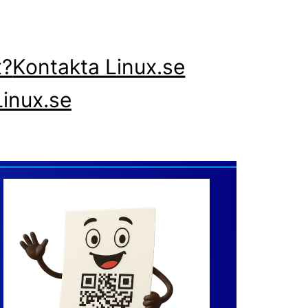
x?
Kontakta Linux.se
inux.se