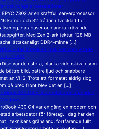
rar och tunga arbetsstationer
EPYC 7302 är en kraftfull serverprocessor
16 kärnor och 32 trådar, utvecklad för
ualisering, databaser och andra krävande
tsuppgifter. Med Zen 2-arkitektur, 128 MB
ache, åttakanaligt DDR4-minne […]
rDisc – den jättelika filmskivan som visade
en mot DVD
rDisc var den stora, blanka videoskivan som
de bättre bild, bättre ljud och snabbare
mst än VHS. Trots att formatet aldrig slog
om på bred front blev det en […]
roBook 430 G4 – en arbetsdator från tiden
 Windows 11
roBook 430 G4 var en gång en modern och
stad arbetsdator för företag. I dag har den
at i teknikens gränsland: fortfarande fullt
ndbar för kontorsarbete, men utan […]