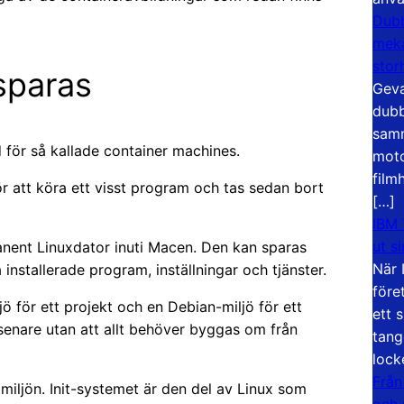
Dubb
meka
stor
sparas
Geva
dubb
samm
d för så kallade container machines.
moto
film
 för att köra ett visst program och tas sedan bort
[…]
IBM 
ut s
nent Linuxdator inuti Macen. Den kan sparas
När 
a installerade program, inställningar och tjänster.
före
 för ett projekt och en Debian-miljö för ett
ett 
 senare utan att allt behöver byggas om från
tang
lock
Från
xmiljön. Init-systemet är den del av Linux som
och