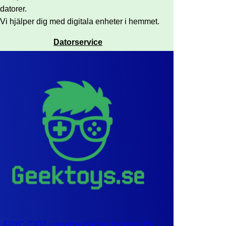
datorer.
Vi hjälper dig med digitala enheter i hemmet.
Datorservice
EPYC 7302 – sexton kärnor byggda för