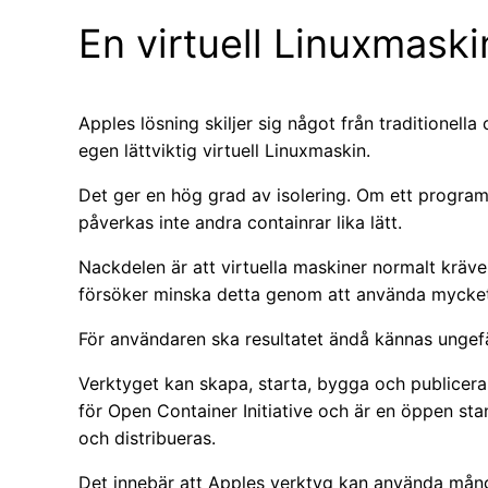
En virtuell Linuxmaski
Apples lösning skiljer sig något från traditionella
egen lättviktig virtuell Linuxmaskin.
Det ger en hög grad av isolering. Om ett program 
påverkas inte andra containrar lika lätt.
Nackdelen är att virtuella maskiner normalt kräver
försöker minska detta genom att använda mycket
För användaren ska resultatet ändå kännas ungefä
Verktyget kan skapa, starta, bygga och publicera
för Open Container Initiative och är en öppen st
och distribueras.
Det innebär att Apples verktyg kan använda mång