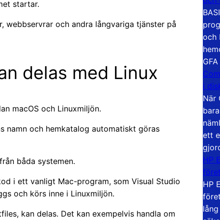
et startar.
BASI
r, webbservrar och andra långvariga tjänster på
prog
och 
hemd
GFA
an delas med Linux
Com
i di
När 
llan macOS och Linuxmiljön.
bara
näml
ns namn och hemkatalog automatiskt göras
ett 
gjor
HP E
 från båda systemen.
före
od i ett vanligt Mac-program, som Visual Studio
HP E
s och körs inne i Linuxmiljön.
före
lång
otfiles, kan delas. Det kan exempelvis handla om