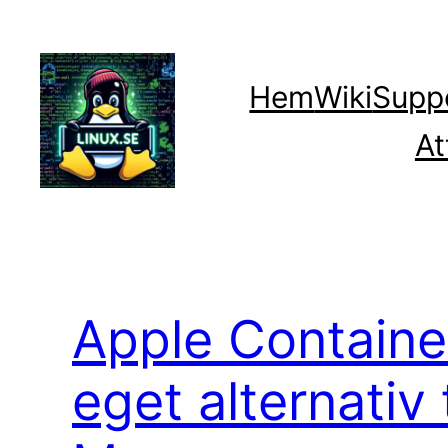
Hoppa
till
innehåll
Hem
Wiki
Supp
At
Apple Container
eget alternativ 