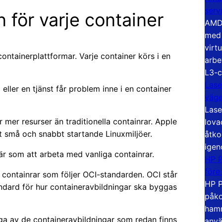
serv
n för varje container
AMD 
med 
virt
 containerplattformar. Varje container körs i en
arbe
L3-c
Lase
eller en tjänst får problem inne i en container
väg
Lase
 mer resurser än traditionella containrar. Apple
lova
 små och snabbt startande Linuxmiljöer.
åtko
igen
r som att arbeta med vanliga containrar.
HP P
före
 containrar som följer OCI-standarden. OCI står
HP P
andard för hur containeravbildningar ska byggas
påko
hamn
a av de containeravbildningar som redan finns
anvä