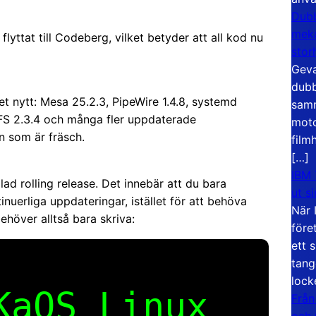
Dubb
meka
yttat till Codeberg, vilket betyder att all kod nu
stor
Geva
dubb
et nytt: Mesa 25.2.3, PipeWire 1.4.8, systemd
samm
ZFS 2.3.4 och många fler uppdaterade
moto
n som är fräsch.
film
[…]
IBM 
ad rolling release. Det innebär att du bara
ut s
inuerliga uppdateringar, istället för att behöva
När 
ehöver alltså bara skriva:
före
ett 
tang
lock
KaOS Linux
Från
och