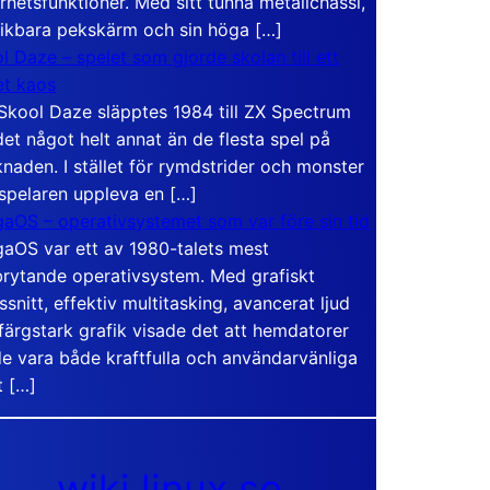
rhetsfunktioner. Med sitt tunna metallchassi,
vikbara pekskärm och sin höga […]
l Daze – spelet som gjorde skolan till ett
t kaos
Skool Daze släpptes 1984 till ZX Spectrum
det något helt annat än de flesta spel på
naden. I stället för rymdstrider och monster
 spelaren uppleva en […]
aOS – operativsystemet som var före sin tid
aOS var ett av 1980-talets mest
rytande operativsystem. Med grafiskt
ssnitt, effektiv multitasking, avancerat ljud
färgstark grafik visade det att hemdatorer
e vara både kraftfulla och användarvänliga
t […]
wiki.linux.se