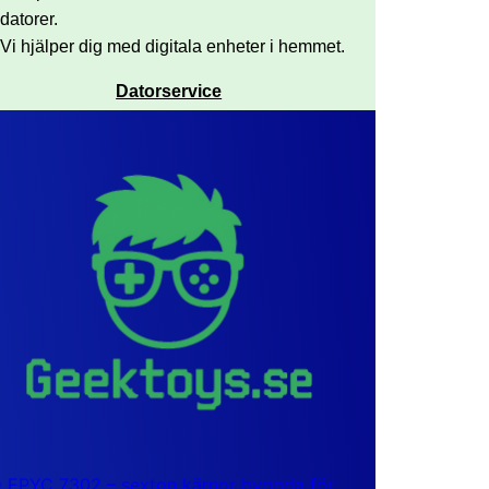
datorer.
Vi hjälper dig med digitala enheter i hemmet.
Datorservice
EPYC 7302 – sexton kärnor byggda för