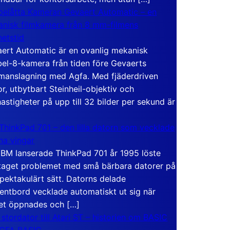
elåtta Kameran Gevaert Automatic – en
nisk filmkamera från 8 mm-filmens
hetstid
ert Automatic är en ovanlig mekanisk
el-8-kamera från tiden före Gevaerts
anslagning med Agfa. Med fjäderdriven
r, utbytbart Steinheil-objektiv och
hastigheter på upp till 32 bilder per sekund är
ThinkPad 701 – den lilla datorn som vecklade
ina vingar
IBM lanserade ThinkPad 701 år 1995 löste
taget problemet med små bärbara datorer på
spektakulärt sätt. Datorns delade
entbord vecklade automatiskt ut sig när
et öppnades och […]
 stordator till Atari ST – historien om BASIC
 GFA BASIC