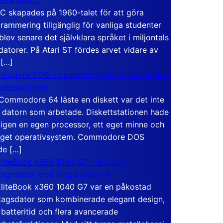
C skapades på 1960-talet för att göra
rammering tillgänglig för vanliga studenter
blev senare det självklara språket i miljontals
atorer. På Atari ST fördes arvet vidare av
 […]
modore DOS – operativsystemet som bodde
skettstationen
Commodore 64 läste en diskett var det inte
 datorn som arbetade. Diskettstationen hade
igen en egen processor, ett eget minne och
eget operativsystem. Commodore DOS
de […]
liteBook x360 1040 G7 – en lyxig
tagsdator med lång batteritid
liteBook x360 1040 G7 var en påkostad
tagsdator som kombinerade elegant design,
 batteritid och flera avancerade