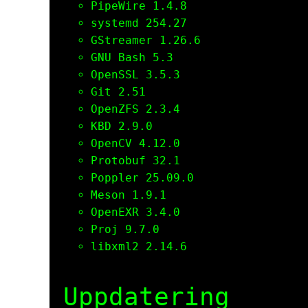
PipeWire 1.4.8
systemd 254.27
GStreamer 1.26.6
GNU Bash 5.3
OpenSSL 3.5.3
Git 2.51
OpenZFS 2.3.4
KBD 2.9.0
OpenCV 4.12.0
Protobuf 32.1
Poppler 25.09.0
Meson 1.9.1
OpenEXR 3.4.0
Proj 9.7.0
libxml2 2.14.6
Uppdatering