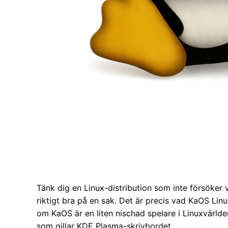
Tänk dig en Linux-distribution som inte försöker var
riktigt bra på en sak. Det är precis vad KaOS Lin
om KaOS är en liten nischad spelare i Linuxvärld
som gillar KDE Plasma-skrivbordet.