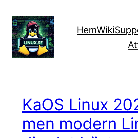
Hoppa
till
innehåll
Hem
Wiki
Supp
At
KaOS Linux 202
men modern Lin