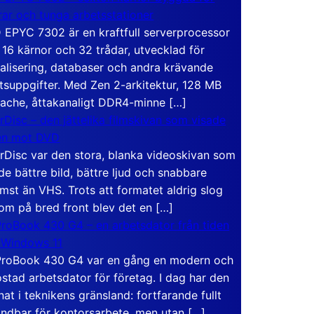
rar och tunga arbetsstationer
EPYC 7302 är en kraftfull serverprocessor
16 kärnor och 32 trådar, utvecklad för
ualisering, databaser och andra krävande
tsuppgifter. Med Zen 2-arkitektur, 128 MB
ache, åttakanaligt DDR4-minne […]
rDisc – den jättelika filmskivan som visade
en mot DVD
rDisc var den stora, blanka videoskivan som
de bättre bild, bättre ljud och snabbare
mst än VHS. Trots att formatet aldrig slog
om på bred front blev det en […]
roBook 430 G4 – en arbetsdator från tiden
 Windows 11
roBook 430 G4 var en gång en modern och
stad arbetsdator för företag. I dag har den
at i teknikens gränsland: fortfarande fullt
ndbar för kontorsarbete, men utan […]