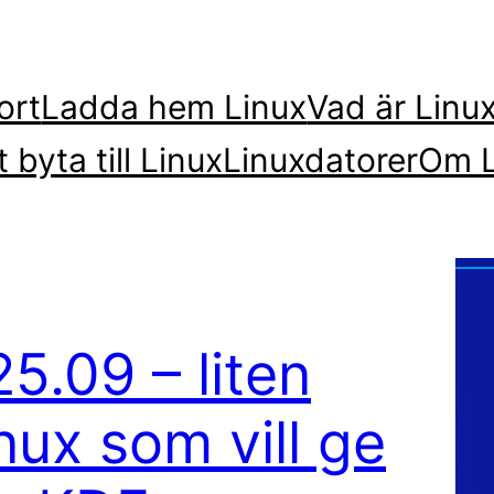
ort
Ladda hem Linux
Vad är Linu
t byta till Linux
Linuxdatorer
Om L
5.09 – liten
ux som vill ge