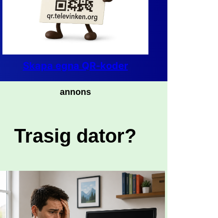
Skapa egna QR-koder
annons
Trasig dator?