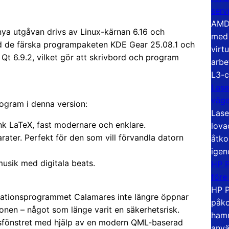
serv
AMD 
nya utgåvan drivs av Linux-kärnan 6.16 och
med 
d de färska programpaketen KDE Gear 25.08.1 och
virt
Qt 6.9.2, vilket gör att skrivbord och program
arbe
L3-c
Lase
väg
rogram i denna version:
Lase
änk LaTeX, fast modernare och enklare.
lova
rater. Perfekt för den som vill förvandla datorn
åtko
igen
usik med digitala beats.
HP P
före
HP P
tallationsprogrammet Calamares inte längre öppnar
påko
onen – något som länge varit en säkerhetsrisk.
hamn
tionsfönstret med hjälp av en modern QML-baserad
anvä