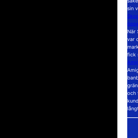
säke
sin 
Skoo
öppe
När 
var 
mark
fick
Amig
Amig
banb
grän
och 
kund
lång