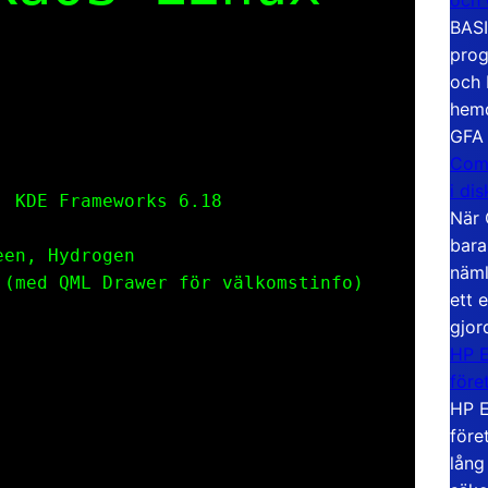
BASI
prog
och 
hemd
GFA
Com
i di
 KDE Frameworks 6.18
När 
bara
een, Hydrogen
näml
(med QML Drawer för välkomstinfo)
ett 
gjor
HP E
före
HP E
före
lång