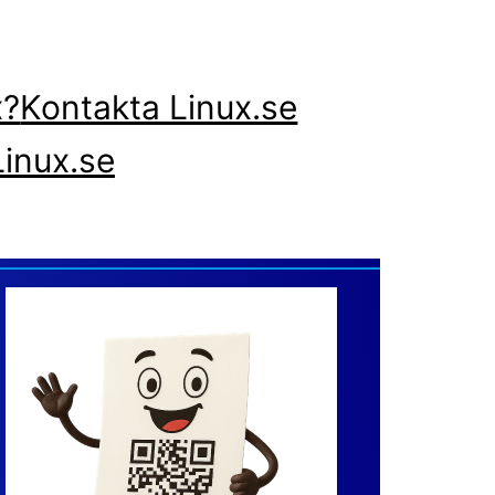
x?
Kontakta Linux.se
inux.se