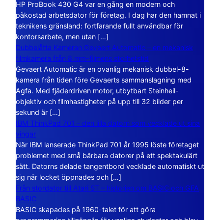
HP ProBook 430 G4 var en gång en modern och
påkostad arbetsdator för företag. I dag har den hamnat i
teknikens gränsland: fortfarande fullt användbar för
kontorsarbete, men utan […]
Dubbelåtta Kameran Gevaert Automatic – en mekanisk
filmkamera från 8 mm-filmens storhetstid
Gevaert Automatic är en ovanlig mekanisk dubbel-8-
kamera från tiden före Gevaerts sammanslagning med
Agfa. Med fjäderdriven motor, utbytbart Steinheil-
objektiv och filmhastigheter på upp till 32 bilder per
sekund är […]
IBM ThinkPad 701 – den lilla datorn som vecklade ut sina
vingar
När IBM lanserade ThinkPad 701 år 1995 löste företaget
problemet med små bärbara datorer på ett spektakulärt
sätt. Datorns delade tangentbord vecklade automatiskt ut
sig när locket öppnades och […]
Från stordator till Atari ST – historien om BASIC och GFA
BASIC
BASIC skapades på 1960-talet för att göra