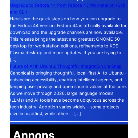
Upgrade to Fedora 44 from Fedora 43 Workstation (GUI
and CLI)
Here’s are the quick steps on how you can upgrade to
the Fedora 44 version. Fedora 44 is officially available for
download and the upgrade channels are now available.
This release brings the latest and greatest GNOME 50
desktop for workstation editions, refinements to KDE
Plasma desktop and more updates. If you are trying to…
[…]
Future of AI in Ubuntu: Thoughtful Integration via Snap
Canonical is bringing thoughtful, local-first AI to Ubuntu –
enhancing accessibility, enabling intelligent agents, and
keeping user privacy and open source values at the core.
As we move through 2026, large language models
(LLMs) and AI tools have become ubiquitous across the
tech industry. Adoption varies widely – some projects
dive in headfirst, while others… […]
Annons