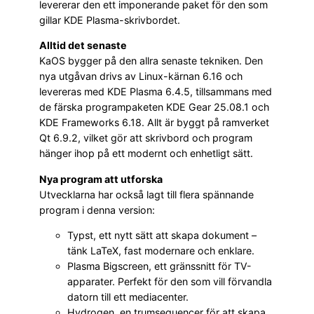
levererar den ett imponerande paket för den som
gillar KDE Plasma-skrivbordet.
Alltid det senaste
KaOS bygger på den allra senaste tekniken. Den
nya utgåvan drivs av Linux-kärnan 6.16 och
levereras med KDE Plasma 6.4.5, tillsammans med
de färska programpaketen KDE Gear 25.08.1 och
KDE Frameworks 6.18. Allt är byggt på ramverket
Qt 6.9.2, vilket gör att skrivbord och program
hänger ihop på ett modernt och enhetligt sätt.
Nya program att utforska
Utvecklarna har också lagt till flera spännande
program i denna version:
Typst, ett nytt sätt att skapa dokument –
tänk LaTeX, fast modernare och enklare.
Plasma Bigscreen, ett gränssnitt för TV-
apparater. Perfekt för den som vill förvandla
datorn till ett mediacenter.
Hydrogen, en trumsequencer för att skapa