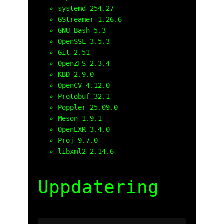
systemd 254.27
GStreamer 1.26.6
GNU Bash 5.3
OpenSSL 3.5.3
Git 2.51
OpenZFS 2.3.4
KBD 2.9.0
OpenCV 4.12.0
Protobuf 32.1
Poppler 25.09.0
Meson 1.9.1
OpenEXR 3.4.0
Proj 9.7.0
libxml2 2.14.6
Uppdatering