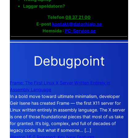
Laggar speldatorn?
Telefon
08 37 21 00
E-post
kontakt@datorhjalp.se
Hemsida :
PC-Service.se
Debugpoint
Frame: The First Linux X Server Written Entirely in
Assembly Language
In a bold move toward ultimate minimalism, developer
Geir Isene has created Frame — the first X11 server for
Linux written entirely in assembly language. The X server
is one of those foundational pieces that most of us take
for granted. It’s big, complex, and full of decades of
legacy code. But what if someone… […]
Weston 16.0 Released: Key New Features