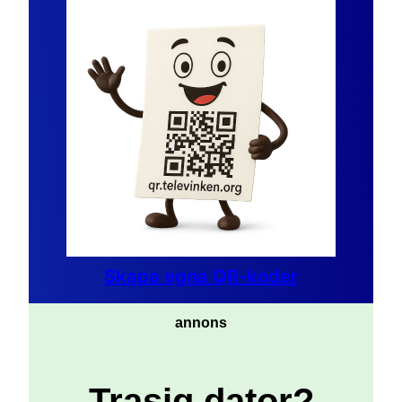
Skapa egna QR-koder
annons
Trasig dator?