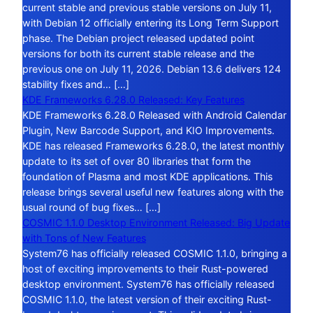
current stable and previous stable versions on July 11,
with Debian 12 officially entering its Long Term Support
phase. The Debian project released updated point
versions for both its current stable release and the
previous one on July 11, 2026. Debian 13.6 delivers 124
stability fixes and… […]
KDE Frameworks 6.28.0 Released: Key Features
KDE Frameworks 6.28.0 Released with Android Calendar
Plugin, New Barcode Support, and KIO Improvements.
KDE has released Frameworks 6.28.0, the latest monthly
update to its set of over 80 libraries that form the
foundation of Plasma and most KDE applications. This
release brings several useful new features along with the
usual round of bug fixes… […]
COSMIC 1.1.0 Desktop Environment Released: Big Update
with Tons of New Features
System76 has officially released COSMIC 1.1.0, bringing a
host of exciting improvements to their Rust-powered
desktop environment. System76 has officially released
COSMIC 1.1.0, the latest version of their exciting Rust-