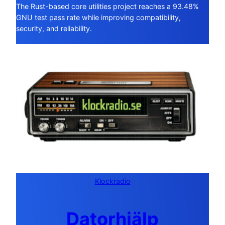
The Rust-based core utilities project reaches a 93.48%
GNU test pass rate while improving compatibility,
security, and reliability.
Klockradio
Datorhjälp