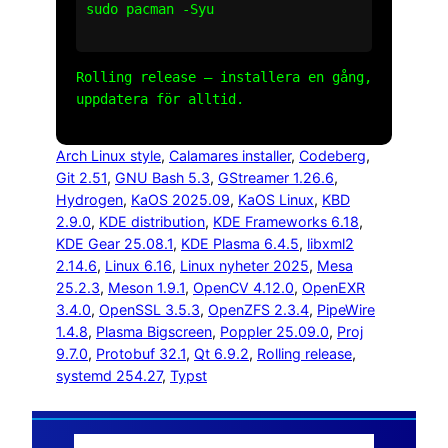
sudo pacman -Syu

Rolling release – installera en gång,
uppdatera för alltid.
Arch Linux style
, 
Calamares installer
, 
Codeberg
, 
Git 2.51
, 
GNU Bash 5.3
, 
GStreamer 1.26.6
, 
Hydrogen
, 
KaOS 2025.09
, 
KaOS Linux
, 
KBD
2.9.0
, 
KDE distribution
, 
KDE Frameworks 6.18
, 
KDE Gear 25.08.1
, 
KDE Plasma 6.4.5
, 
libxml2
2.14.6
, 
Linux 6.16
, 
Linux nyheter 2025
, 
Mesa
25.2.3
, 
Meson 1.9.1
, 
OpenCV 4.12.0
, 
OpenEXR
3.4.0
, 
OpenSSL 3.5.3
, 
OpenZFS 2.3.4
, 
PipeWire
1.4.8
, 
Plasma Bigscreen
, 
Poppler 25.09.0
, 
Proj
9.7.0
, 
Protobuf 32.1
, 
Qt 6.9.2
, 
Rolling release
, 
systemd 254.27
, 
Typst