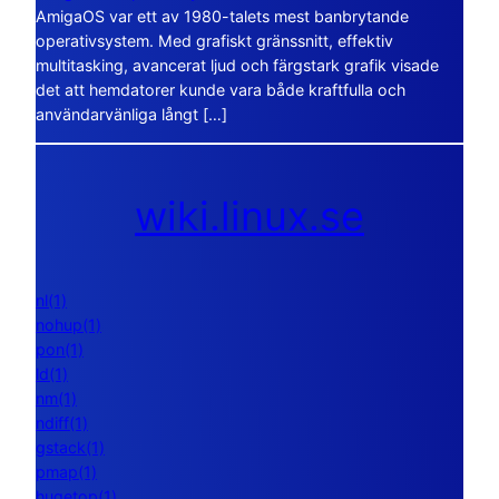
AmigaOS var ett av 1980-talets mest banbrytande
operativsystem. Med grafiskt gränssnitt, effektiv
multitasking, avancerat ljud och färgstark grafik visade
det att hemdatorer kunde vara både kraftfulla och
användarvänliga långt […]
wiki.linux.se
nl(1)
nohup(1)
pon(1)
ld(1)
nm(1)
ndiff(1)
gstack(1)
pmap(1)
hugetop(1)