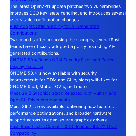
The latest OpenVPN update patches two vulnerabilities,
improves DCO key-state handling, and introduces several
user-visible configuration changes.
Rust Adopts Official Policy for AI-Generated
Contributions
Two months after proposing the changes, several Rust
teams have officially adopted a policy restricting AI-
generated contributions.
GNOME 50.4 Brings GDM Security Fixes and Better
Display Handling
GNOME 50.4 is now available with security
improvements for GDM and GLib, along with fixes for
GNOME Shell, Mutter, GVfs, and more.
Mesa 26.2 Graphics Stack Released with Vulkan and
OpenGL Driver Improvements
Mesa 26.2 is now available, delivering new features,
performance optimizations, and broader hardware
support across its open-source graphics drivers.
Rust-Based uutils Coreutils 0.10 Reaches 93.5% GNU
Compatibility