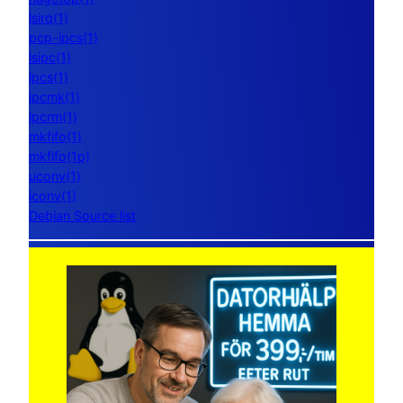
lsirq(1)
pcp-ipcs(1)
lsipc(1)
ipcs(1)
ipcmk(1)
ipcrm(1)
mkfifo(1)
mkfifo(1p)
uconv(1)
iconv(1)
Debian Source list