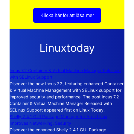
Klicka här för att läsa mer
Linuxtoday
Incus 7.2 Container & Virtual Machine Manager Released
with SELinux Support
Discover the new Incus 7.2, featuring enhanced Container
& Virtual Machine Management with SELinux support for
improved security and performance. The post Incus 7.2
Container & Virtual Machine Manager Released with
SELinux Support appeared first on Linux Today.
Shelly 2.4.1 GUI Package Manager for Arch Linux
Improves Networking, Security
Discover the enhanced Shelly 2.4.1 GUI Package