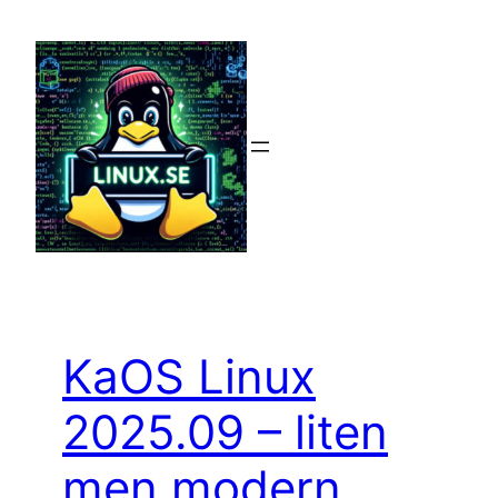
Hoppa
till
innehåll
KaOS Linux
2025.09 – liten
men modern