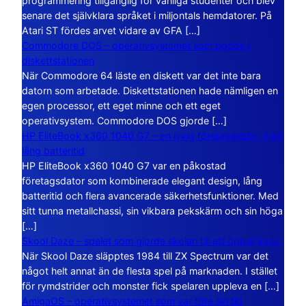
programmering tillgänglig för vanliga studenter och blev
senare det självklara språket i miljontals hemdatorer. På
Atari ST fördes arvet vidare av GFA […]
Commodore DOS – operativsystemet som bodde i
diskettstationen
När Commodore 64 läste en diskett var det inte bara
datorn som arbetade. Diskettstationen hade nämligen en
egen processor, ett eget minne och ett eget
operativsystem. Commodore DOS gjorde […]
HP EliteBook x360 1040 G7 – en lyxig företagsdator med
lång batteritid
HP EliteBook x360 1040 G7 var en påkostad
företagsdator som kombinerade elegant design, lång
batteritid och flera avancerade säkerhetsfunktioner. Med
sitt tunna metallchassi, sin vikbara pekskärm och sin höga
[…]
Skool Daze – spelet som gjorde skolan till ett öppet kaos
När Skool Daze släpptes 1984 till ZX Spectrum var det
något helt annat än de flesta spel på marknaden. I stället
för rymdstrider och monster fick spelaren uppleva en […]
AmigaOS – operativsystemet som var före sin tid