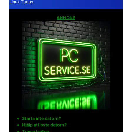
Linux Today.
ANNONS
Starta inte datorn?
Hjälp att byta datorn?
Trasig laptop