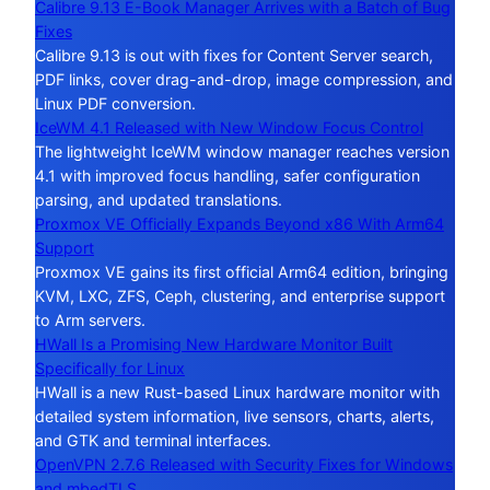
Calibre 9.13 E-Book Manager Arrives with a Batch of Bug
Fixes
Calibre 9.13 is out with fixes for Content Server search,
PDF links, cover drag-and-drop, image compression, and
Linux PDF conversion.
IceWM 4.1 Released with New Window Focus Control
The lightweight IceWM window manager reaches version
4.1 with improved focus handling, safer configuration
parsing, and updated translations.
Proxmox VE Officially Expands Beyond x86 With Arm64
Support
Proxmox VE gains its first official Arm64 edition, bringing
KVM, LXC, ZFS, Ceph, clustering, and enterprise support
to Arm servers.
HWall Is a Promising New Hardware Monitor Built
Specifically for Linux
HWall is a new Rust-based Linux hardware monitor with
detailed system information, live sensors, charts, alerts,
and GTK and terminal interfaces.
OpenVPN 2.7.6 Released with Security Fixes for Windows
and mbedTLS