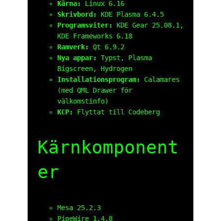
Kärna:
Linux 6.16
Skrivbord:
KDE Plasma 6.4.5
Programsviter:
KDE Gear 25.08.1,
KDE Frameworks 6.18
Ramverk:
Qt 6.9.2
Nya appar:
Typst, Plasma
Bigscreen, Hydrogen
Installationsprogram:
Calamares
(med QML Drawer för
välkomstinfo)
KCP:
Flyttat till Codeberg
Kärnkomponent
er
Mesa 25.2.3
PipeWire 1.4.8