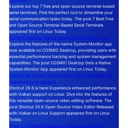
Explore our top 7 free and open-source terminal-based
serial terminals. Find the perfect tool to streamline your
serial communication tasks today. The post 7 Best Free
and Open Source Terminal-Based Serial Terminals
appeared first on Linux Today.
COSMIC Desktop Gets a Native System Monitor App
Explore the features of the native System Monitor app
now available on COSMIC Desktop, providing users with
essential performance tracking and system management
capabilities. The post COSMIC Desktop Gets a Native
System Monitor App appeared first on Linux Today.
Shotcut 26.6 Open-Source Video Editor Released with
Vulkan on Linux Support
Shotcut 26.6 is here! Experience enhanced performance
with Vulkan support on Linux. Dive into the features of
this versatile open-source video editing software. The
post Shotcut 26.6 Open-Source Video Editor Released
with Vulkan on Linux Support appeared first on Linux
Today.
Tmux 3.7 Terminal Multiplexer Released with Initial