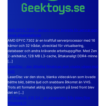
AMD EPYC 7302 – sexton kärnor byggda för servrar och
tunga arbetsstationer
AMD EPYC 7302 är en kraftfull serverprocessor med 16
kärnor och 32 trådar, utvecklad för virtualisering,
databaser och andra krävande arbetsuppgifter. Med Zen
2-arkitektur, 128 MB L3-cache, åttakanaligt DDR4-minne
[…]
LaserDisc – den jättelika filmskivan som visade vägen mot
DVD
LaserDisc var den stora, blanka videoskivan som lovade
bättre bild, bättre ljud och snabbare åtkomst än VHS.
Trots att formatet aldrig slog igenom på bred front blev
det en […]
HP ProBook 430 G4 – en arbetsdator från tiden före
Windows 11