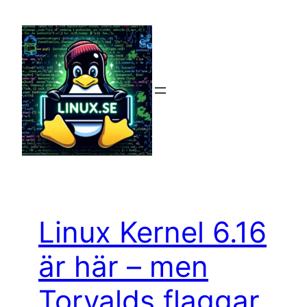
Hoppa
till
innehåll
Linux Kernel 6.16
är här – men
Torvalds flaggar