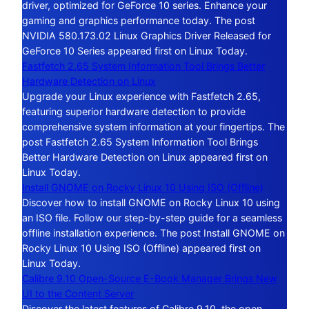
driver, optimized for GeForce 10 series. Enhance your
gaming and graphics performance today. The post
NVIDIA 580.173.02 Linux Graphics Driver Released for
GeForce 10 Series appeared first on Linux Today.
Fastfetch 2.65 System Information Tool Brings Better
Hardware Detection on Linux
Upgrade your Linux experience with Fastfetch 2.65,
featuring superior hardware detection to provide
comprehensive system information at your fingertips. The
post Fastfetch 2.65 System Information Tool Brings
Better Hardware Detection on Linux appeared first on
Linux Today.
Install GNOME on Rocky Linux 10 Using ISO (Offline)
Discover how to install GNOME on Rocky Linux 10 using
an ISO file. Follow our step-by-step guide for a seamless
offline installation experience. The post Install GNOME on
Rocky Linux 10 Using ISO (Offline) appeared first on
Linux Today.
Calibre 9.10 Open-Source E-Book Manager Brings New
UI to the Content Server
Discover the latest features of Calibre 9.10, the open-