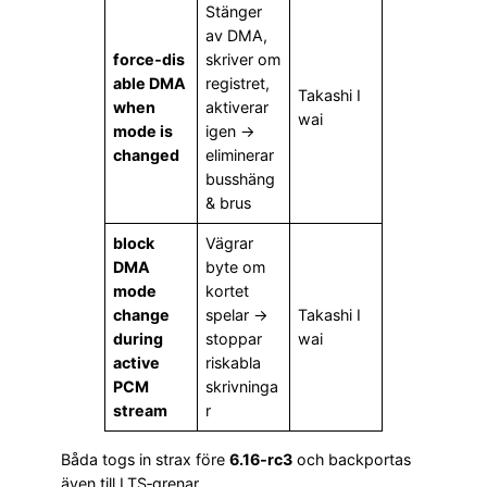
Stänger
av DMA,
force‑dis
skriver om
able DMA
registret,
Takashi I
when
aktiverar
wai
mode is
igen →
changed
eliminerar
busshäng
& brus
block
Vägrar
DMA
byte om
mode
kortet
change
spelar →
Takashi I
during
stoppar
wai
active
riskabla
PCM
skrivninga
stream
r
Båda togs in strax före
6.16‑rc3
och backportas
även till LTS‑grenar.