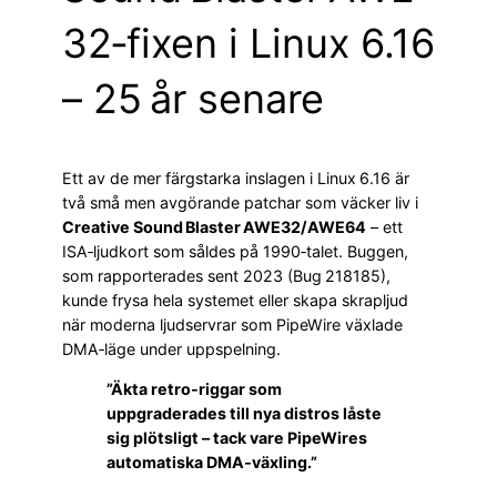
32‑fixen i Linux 6.16
– 25 år senare
Ett av de mer färgstarka inslagen i Linux 6.16 är
två små men avgörande patchar som väcker liv i
Creative Sound Blaster AWE32/AWE64
– ett
ISA‑ljudkort som såldes på 1990‑talet. Buggen,
som rapporterades sent 2023 (Bug 218185),
kunde frysa hela systemet eller skapa skrapljud
när moderna ljud­servrar som PipeWire växlade
DMA‑läge under uppspelning.
”Äkta retro‑riggar som
uppgraderades till nya distros låste
sig plötsligt – tack vare PipeWires
automatiska DMA‑växling.”