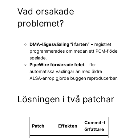
Vad orsakade
problemet?
DMA‑lägesväxling “i farten”
– registret
programmerades om medan ett PCM‑flöde
spelade.
PipeWire förvärrade felet
– fler
automatiska växlingar än med äldre
ALSA‑anrop gjorde buggen reproducerbar.
Lösningen i två patchar
Commit‑f
Patch
Effekten
örfattare