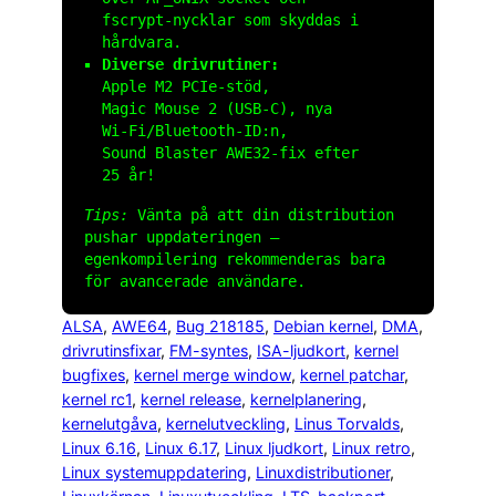
fscrypt‑nycklar som skyddas i
hårdvara.
Diverse drivrutiner:
Apple M2 PCIe‑stöd,
Magic Mouse 2 (USB‑C), nya
Wi‑Fi/Bluetooth‑ID:n,
Sound Blaster AWE32‑fix efter
25 år!
Tips:
Vänta på att din distribution
pushar uppdateringen –
egenkompilering rekommenderas bara
för avancerade användare.
ALSA
, 
AWE64
, 
Bug 218185
, 
Debian kernel
, 
DMA
, 
drivrutinsfixar
, 
FM-syntes
, 
ISA-ljudkort
, 
kernel
bugfixes
, 
kernel merge window
, 
kernel patchar
, 
kernel rc1
, 
kernel release
, 
kernelplanering
, 
kernelutgåva
, 
kernelutveckling
, 
Linus Torvalds
, 
Linux 6.16
, 
Linux 6.17
, 
Linux ljudkort
, 
Linux retro
, 
Linux systemuppdatering
, 
Linuxdistributioner
, 