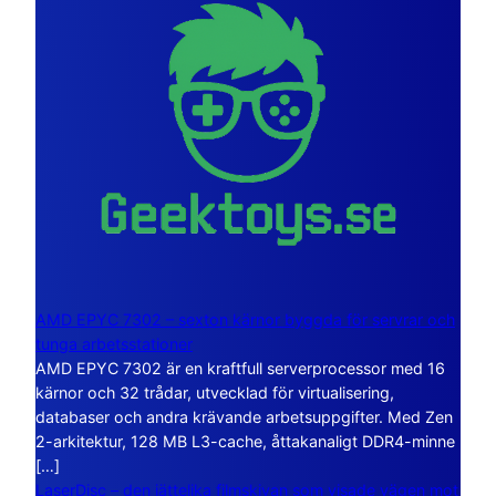
AMD EPYC 7302 – sexton kärnor byggda för servrar och
tunga arbetsstationer
AMD EPYC 7302 är en kraftfull serverprocessor med 16
kärnor och 32 trådar, utvecklad för virtualisering,
databaser och andra krävande arbetsuppgifter. Med Zen
2-arkitektur, 128 MB L3-cache, åttakanaligt DDR4-minne
[…]
LaserDisc – den jättelika filmskivan som visade vägen mot