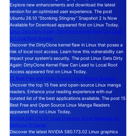
Explore new enhancements and download the latest
version for an optimized user experience. The post
Ubuntu 26.10 “Stonking Stingray” Snapshot 2 Is Now
Available for Download appeared first on Linux Today.
Linux Gets Dirty Again: DirtyClone Kernel Flaw Can Lead
to Local Root Access
Discover the DirtyClone kernel flaw in Linux that poses a
risk of local root access. Learn how this vulnerability can
impact your system's security. The post Linux Gets Dirty
Again: DirtyClone Kernel Flaw Can Lead to Local Root
Access appeared first on Linux Today.
15 Best Free and Open Source Linux Manga Readers
Uncover the top 15 free and open-source Linux manga
readers. Enhance your reading experience with our
curated list of the best applications available. The post 15
Best Free and Open Source Linux Manga Readers
appeared first on Linux Today.
NVIDIA 580.173.02 Linux Graphics Driver Released for
GeForce 10 Series
Discover the latest NVIDIA 580.173.02 Linux graphics