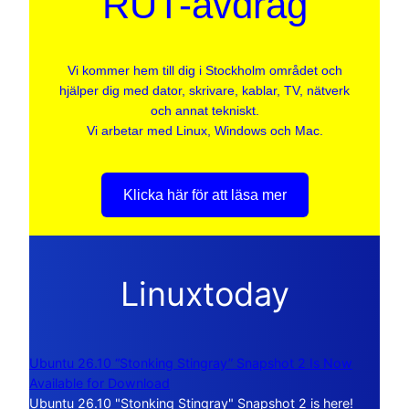
RUT-avdrag
Vi kommer hem till dig i Stockholm området och
hjälper dig med dator, skrivare, kablar, TV, nätverk
och annat tekniskt.
Vi arbetar med Linux, Windows och Mac.
Klicka här för att läsa mer
Linuxtoday
Ubuntu 26.10 “Stonking Stingray” Snapshot 2 Is Now
Available for Download
Ubuntu 26.10 "Stonking Stingray" Snapshot 2 is here!