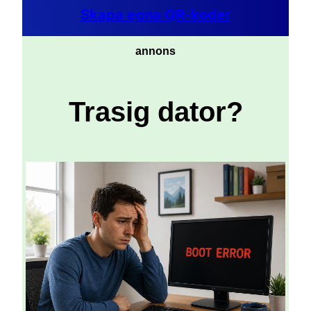
Skapa egna QR-koder
annons
Trasig dator?