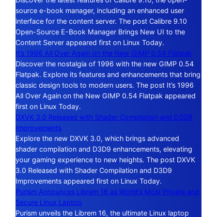
source e-book manager, including an enhanced user
interface for the content server. The post Calibre 9.10
Open-Source E-Book Manager Brings New UI to the
Content Server appeared first on Linux Today.
It’s 1996 All Over Again on the New GIMP 0.54 Flatpak
Discover the nostalgia of 1996 with the new GIMP 0.54
Flatpak. Explore its features and enhancements that bring
classic design tools to modern users. The post It’s 1996
All Over Again on the New GIMP 0.54 Flatpak appeared
first on Linux Today.
DXVK 3.0 Released with Shader Compilation and D3D9
Improvements
Explore the new DXVK 3.0, which brings advanced
shader compilation and D3D9 enhancements, elevating
your gaming experience to new heights. The post DXVK
3.0 Released with Shader Compilation and D3D9
Improvements appeared first on Linux Today.
Purism Announces Librem 16 as World’s Most Private and
Secure Linux Laptop
Purism unveils the Librem 16, the ultimate Linux laptop