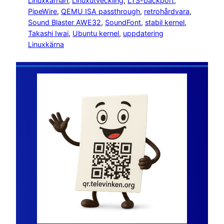
Linuxkärnan
, 
Linuxutveckling
, 
LTS-backport
, 
PipeWire
, 
QEMU ISA passthrough
, 
retrohårdvara
, 
Sound Blaster AWE32
, 
SoundFont
, 
stabil kernel
, 
Takashi Iwai
, 
Ubuntu kernel
, 
uppdatering
Linuxkärna