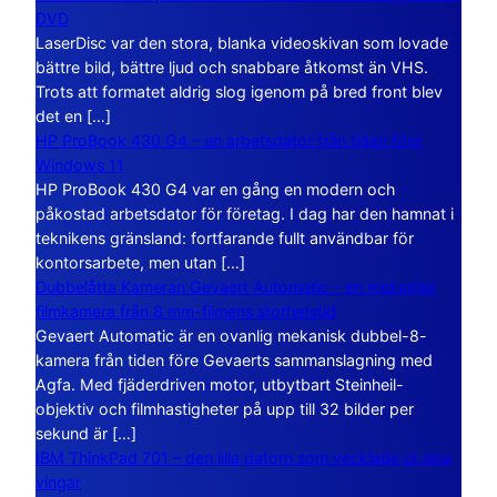
DVD
LaserDisc var den stora, blanka videoskivan som lovade
bättre bild, bättre ljud och snabbare åtkomst än VHS.
Trots att formatet aldrig slog igenom på bred front blev
det en […]
HP ProBook 430 G4 – en arbetsdator från tiden före
Windows 11
HP ProBook 430 G4 var en gång en modern och
påkostad arbetsdator för företag. I dag har den hamnat i
teknikens gränsland: fortfarande fullt användbar för
kontorsarbete, men utan […]
Dubbelåtta Kameran Gevaert Automatic – en mekanisk
filmkamera från 8 mm-filmens storhetstid
Gevaert Automatic är en ovanlig mekanisk dubbel-8-
kamera från tiden före Gevaerts sammanslagning med
Agfa. Med fjäderdriven motor, utbytbart Steinheil-
objektiv och filmhastigheter på upp till 32 bilder per
sekund är […]
IBM ThinkPad 701 – den lilla datorn som vecklade ut sina
vingar