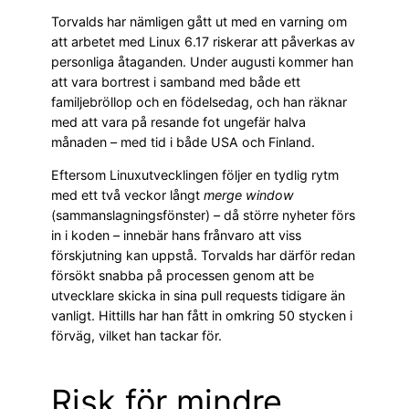
Torvalds har nämligen gått ut med en varning om
att arbetet med Linux 6.17 riskerar att påverkas av
personliga åtaganden. Under augusti kommer han
att vara bortrest i samband med både ett
familjebröllop och en födelsedag, och han räknar
med att vara på resande fot ungefär halva
månaden – med tid i både USA och Finland.
Eftersom Linuxutvecklingen följer en tydlig rytm
med ett två veckor långt
merge window
(sammanslagningsfönster) – då större nyheter förs
in i koden – innebär hans frånvaro att viss
förskjutning kan uppstå. Torvalds har därför redan
försökt snabba på processen genom att be
utvecklare skicka in sina pull requests tidigare än
vanligt. Hittills har han fått in omkring 50 stycken i
förväg, vilket han tackar för.
Risk för mindre