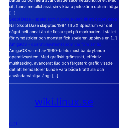
batteritid och flera avancerade säkerhetsfunktioner. Med
sitt tunna metallchassi, sin vikbara pekskärm och sin höga
[…]
Skool Daze – spelet som gjorde skolan till ett öppet kaos
När Skool Daze släpptes 1984 till ZX Spectrum var det
något helt annat än de flesta spel på marknaden. I stället
för rymdstrider och monster fick spelaren uppleva en […]
AmigaOS – operativsystemet som var före sin tid
AmigaOS var ett av 1980-talets mest banbrytande
operativsystem. Med grafiskt gränssnitt, effektiv
multitasking, avancerat ljud och färgstark grafik visade
det att hemdatorer kunde vara både kraftfulla och
användarvänliga långt […]
wiki.linux.se
nl(1)