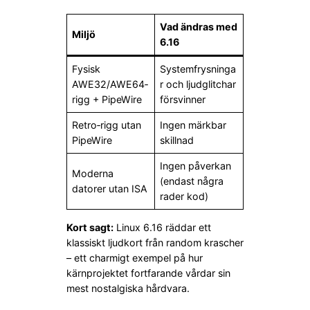
Vad ändras med
Miljö
6.16
Fysisk
Systemfrysninga
AWE32/AWE64‑
r och ljudglitchar
rigg + PipeWire
försvinner
Retro‑rigg utan
Ingen märkbar
PipeWire
skillnad
Ingen påverkan
Moderna
(endast några
datorer utan ISA
rader kod)
Kort sagt:
Linux 6.16 räddar ett
klassiskt ljudkort från random krascher
– ett charmigt exempel på hur
kärnprojektet fortfarande vårdar sin
mest nostalgiska hårdvara.