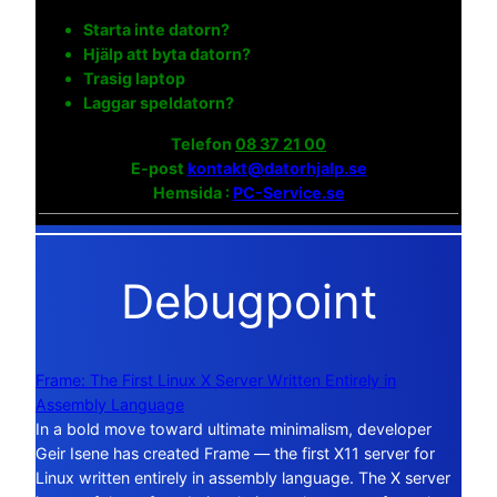
Starta inte datorn?
Hjälp att byta datorn?
Trasig laptop
Laggar speldatorn?
Telefon
08 37 21 00
E-post
kontakt@datorhjalp.se
Hemsida :
PC-Service.se
Debugpoint
Frame: The First Linux X Server Written Entirely in
Assembly Language
In a bold move toward ultimate minimalism, developer
Geir Isene has created Frame — the first X11 server for
Linux written entirely in assembly language. The X server