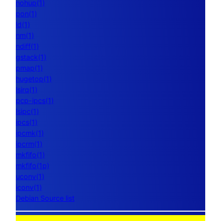
nohup(1)
pon(1)
ld(1)
nm(1)
ndiff(1)
gstack(1)
pmap(1)
hugetop(1)
lsirq(1)
pcp-ipcs(1)
lsipc(1)
ipcs(1)
ipcmk(1)
ipcrm(1)
mkfifo(1)
mkfifo(1p)
uconv(1)
iconv(1)
Debian Source list