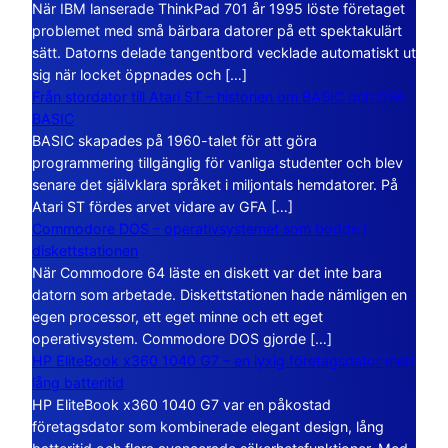
När IBM lanserade ThinkPad 701 år 1995 löste företaget
problemet med små bärbara datorer på ett spektakulärt
sätt. Datorns delade tangentbord vecklade automatiskt ut
sig när locket öppnades och […]
Från stordator till Atari ST – historien om BASIC och GFA
BASIC
BASIC skapades på 1960-talet för att göra
programmering tillgänglig för vanliga studenter och blev
senare det självklara språket i miljontals hemdatorer. På
Atari ST fördes arvet vidare av GFA […]
Commodore DOS – operativsystemet som bodde i
diskettstationen
När Commodore 64 läste en diskett var det inte bara
datorn som arbetade. Diskettstationen hade nämligen en
egen processor, ett eget minne och ett eget
operativsystem. Commodore DOS gjorde […]
HP EliteBook x360 1040 G7 – en lyxig företagsdator med
lång batteritid
HP EliteBook x360 1040 G7 var en påkostad
företagsdator som kombinerade elegant design, lång