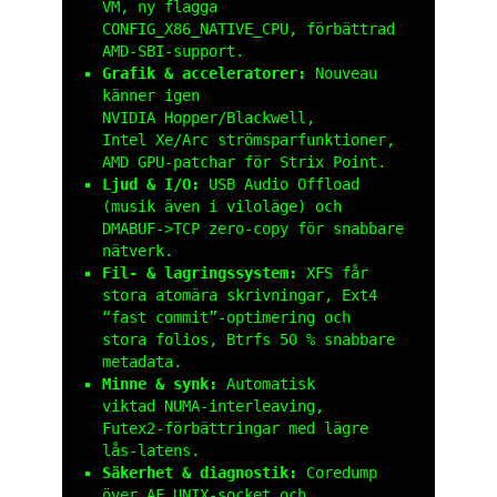
VM, ny flagga
CONFIG_X86_NATIVE_CPU
, förbättrad
AMD‑SBI‑support.
Grafik & acceleratorer:
Nouveau
känner igen
NVIDIA Hopper/Blackwell,
Intel Xe/Arc strömsparfunktioner,
AMD GPU‑patchar för Strix Point.
Ljud & I/O:
USB Audio Offload
(musik även i viloläge) och
DMABUF‑>TCP zero‑copy för snabbare
nätverk.
Fil‑ & lagringssystem:
XFS får
stora atomära skrivningar, Ext4
“fast commit”‑optimering och
stora folios, Btrfs 50 % snabbare
metadata.
Minne & synk:
Automatisk
viktad NUMA‑interleaving,
Futex2‑förbättringar med lägre
lås‑latens.
Säkerhet & diagnostik:
Coredump
över AF_UNIX‑socket och