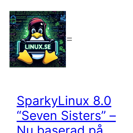
Hoppa
till
innehåll
SparkyLinux 8.0
“Seven Sisters” –
Nu baserad på