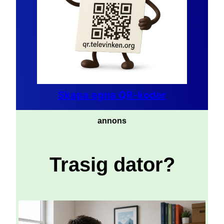
Skapa egna QR-koder
annons
Trasig dator?