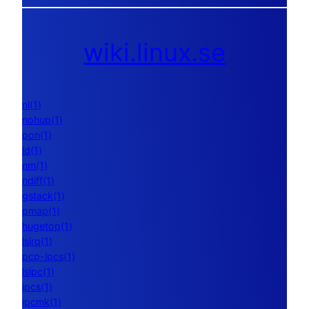
wiki.linux.se
nl(1)
nohup(1)
pon(1)
ld(1)
nm(1)
ndiff(1)
gstack(1)
pmap(1)
hugetop(1)
lsirq(1)
pcp-ipcs(1)
lsipc(1)
ipcs(1)
ipcmk(1)