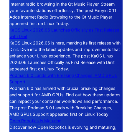
Internet radio browsing in the Qt Music Player. Stream
your favorite stations effortlessly. The post Fooyin 0.11
Adds Internet Radio Browsing to the Qt Music Player
appeared first on Linux Today.
KaOS Linux 2026.06 Launches Officially as First Release
with Dinit
KaOS Linux 2026.06 is here, marking its first release with
Dinit. Dive into the latest updates and improvements that
enhance your Linux experience. The post KaOS Linux
2026.06 Launches Officially as First Release with Dinit
appeared first on Linux Today.
Podman 6.0 Lands with Breaking Changes, AMD GPUs
Support
Podman 6.0 has arrived with crucial breaking changes
and support for AMD GPUs. Find out how these updates
can impact your container workflows and performance.
The post Podman 6.0 Lands with Breaking Changes,
AMD GPUs Support appeared first on Linux Today.
Open Robotics Is Maturing
Discover how Open Robotics is evolving and maturing,