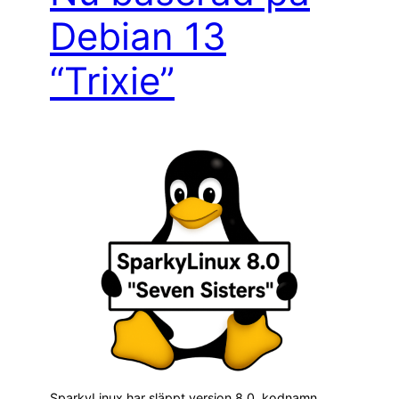
Debian 13
“Trixie”
SparkyLinux har släppt version 8.0, kodnamn