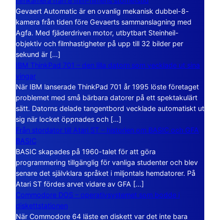
filmkamera från 8 mm-filmens storhetstid
Gevaert Automatic är en ovanlig mekanisk dubbel-8-
kamera från tiden före Gevaerts sammanslagning med
Agfa. Med fjäderdriven motor, utbytbart Steinheil-
objektiv och filmhastigheter på upp till 32 bilder per
sekund är […]
IBM ThinkPad 701 – den lilla datorn som vecklade ut sina
vingar
När IBM lanserade ThinkPad 701 år 1995 löste företaget
problemet med små bärbara datorer på ett spektakulärt
sätt. Datorns delade tangentbord vecklade automatiskt ut
sig när locket öppnades och […]
Från stordator till Atari ST – historien om BASIC och GFA
BASIC
BASIC skapades på 1960-talet för att göra
programmering tillgänglig för vanliga studenter och blev
senare det självklara språket i miljontals hemdatorer. På
Atari ST fördes arvet vidare av GFA […]
Commodore DOS – operativsystemet som bodde i
diskettstationen
När Commodore 64 läste en diskett var det inte bara