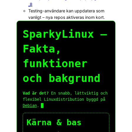
_8
Testing-användare kan uppdatera som
vanligt – nya repos aktiveras inom kort.
SparkyLinux –
Fakta,
funktioner
och bakgrund
Vad är det?
En snabb, lättviktig och
flexibel Linuxdistribution byggd på
Debian
.
Kärna & bas