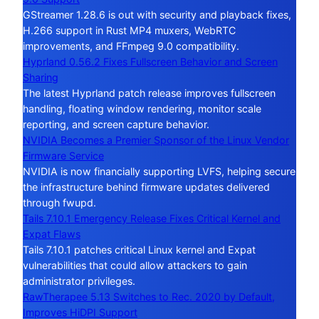
GStreamer 1.28.6 is out with security and playback fixes,
H.266 support in Rust MP4 muxers, WebRTC
improvements, and FFmpeg 9.0 compatibility.
Hyprland 0.56.2 Fixes Fullscreen Behavior and Screen
Sharing
The latest Hyprland patch release improves fullscreen
handling, floating window rendering, monitor scale
reporting, and screen capture behavior.
NVIDIA Becomes a Premier Sponsor of the Linux Vendor
Firmware Service
NVIDIA is now financially supporting LVFS, helping secure
the infrastructure behind firmware updates delivered
through fwupd.
Tails 7.10.1 Emergency Release Fixes Critical Kernel and
Expat Flaws
Tails 7.10.1 patches critical Linux kernel and Expat
vulnerabilities that could allow attackers to gain
administrator privileges.
RawTherapee 5.13 Switches to Rec. 2020 by Default,
Improves HiDPI Support