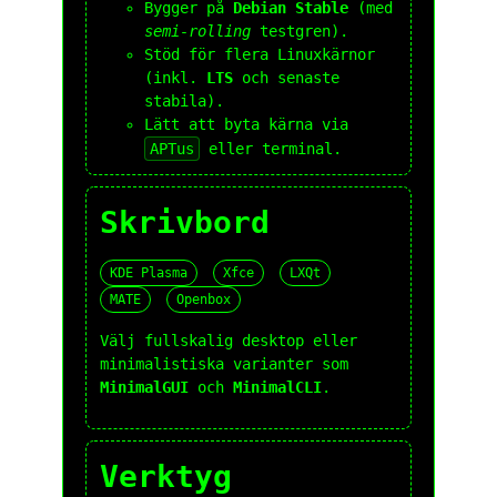
Bygger på
Debian Stable
(med
semi-rolling
testgren).
Stöd för flera Linuxkärnor
(inkl.
LTS
och senaste
stabila).
Lätt att byta kärna via
APTus
eller terminal.
Skrivbord
KDE Plasma
Xfce
LXQt
MATE
Openbox
Välj fullskalig desktop eller
minimalistiska varianter som
MinimalGUI
och
MinimalCLI
.
Verktyg