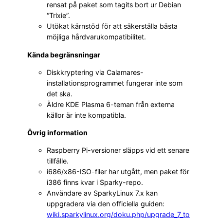
rensat på paket som tagits bort ur Debian
“Trixie”.
Utökat kärnstöd för att säkerställa bästa
möjliga hårdvarukompatibilitet.
Kända begränsningar
Diskkryptering via Calamares-
installationsprogrammet fungerar inte som
det ska.
Äldre KDE Plasma 6-teman från externa
källor är inte kompatibla.
Övrig information
Raspberry Pi-versioner släpps vid ett senare
tillfälle.
i686/x86-ISO-filer har utgått, men paket för
i386 finns kvar i Sparky-repo.
Användare av SparkyLinux 7.x kan
uppgradera via den officiella guiden:
wiki.sparkylinux.org/doku.php/upgrade_7_to