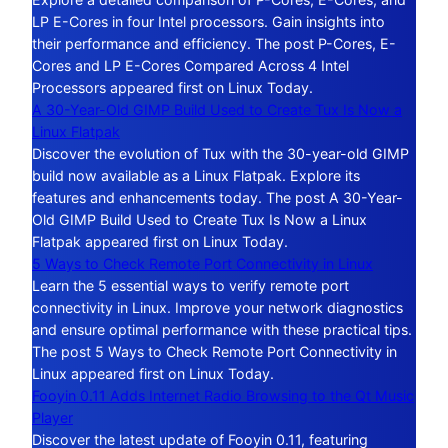
LP E-Cores in four Intel processors. Gain insights into
their performance and efficiency. The post P-Cores, E-
Cores and LP E-Cores Compared Across 4 Intel
Processors appeared first on Linux Today.
A 30-Year-Old GIMP Build Used to Create Tux Is Now a
Linux Flatpak
Discover the evolution of Tux with the 30-year-old GIMP
build now available as a Linux Flatpak. Explore its
features and enhancements today. The post A 30-Year-
Old GIMP Build Used to Create Tux Is Now a Linux
Flatpak appeared first on Linux Today.
5 Ways to Check Remote Port Connectivity in Linux
Learn the 5 essential ways to verify remote port
connectivity in Linux. Improve your network diagnostics
and ensure optimal performance with these practical tips.
The post 5 Ways to Check Remote Port Connectivity in
Linux appeared first on Linux Today.
Fooyin 0.11 Adds Internet Radio Browsing to the Qt Music
Player
Discover the latest update of Fooyin 0.11, featuring