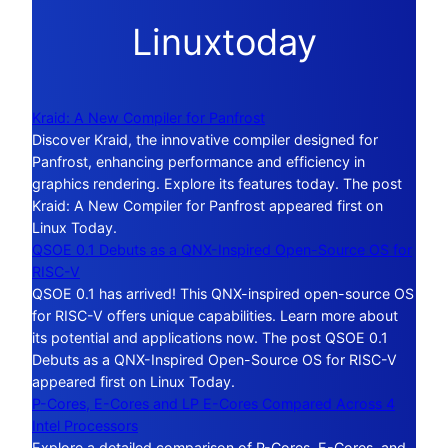
Linuxtoday
Kraid: A New Compiler for Panfrost
Discover Kraid, the innovative compiler designed for
Panfrost, enhancing performance and efficiency in
graphics rendering. Explore its features today. The post
Kraid: A New Compiler for Panfrost appeared first on
Linux Today.
QSOE 0.1 Debuts as a QNX-Inspired Open-Source OS for
RISC-V
QSOE 0.1 has arrived! This QNX-inspired open-source OS
for RISC-V offers unique capabilities. Learn more about
its potential and applications now. The post QSOE 0.1
Debuts as a QNX-Inspired Open-Source OS for RISC-V
appeared first on Linux Today.
P-Cores, E-Cores and LP E-Cores Compared Across 4
Intel Processors
Explore a detailed comparison of P-Cores, E-Cores, and