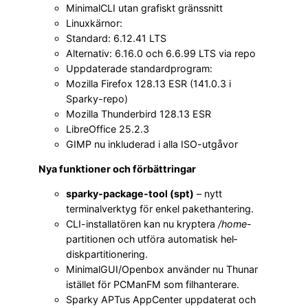
MinimalCLI utan grafiskt gränssnitt
Linuxkärnor:
Standard: 6.12.41 LTS
Alternativ: 6.16.0 och 6.6.99 LTS via repo
Uppdaterade standardprogram:
Mozilla Firefox 128.13 ESR (141.0.3 i
Sparky-repo)
Mozilla Thunderbird 128.13 ESR
LibreOffice 25.2.3
GIMP nu inkluderad i alla ISO-utgåvor
Nya funktioner och förbättringar
sparky-package-tool (spt)
– nytt
terminalverktyg för enkel pakethantering.
CLI-installatören kan nu kryptera
/home
-
partitionen och utföra automatisk hel­
diskpartitionering.
MinimalGUI/Openbox använder nu Thunar
istället för PCManFM som filhanterare.
Sparky APTus AppCenter uppdaterat och