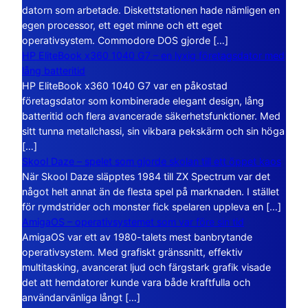
datorn som arbetade. Diskettstationen hade nämligen en
egen processor, ett eget minne och ett eget
operativsystem. Commodore DOS gjorde […]
HP EliteBook x360 1040 G7 – en lyxig företagsdator med
lång batteritid
HP EliteBook x360 1040 G7 var en påkostad
företagsdator som kombinerade elegant design, lång
batteritid och flera avancerade säkerhetsfunktioner. Med
sitt tunna metallchassi, sin vikbara pekskärm och sin höga
[…]
Skool Daze – spelet som gjorde skolan till ett öppet kaos
När Skool Daze släpptes 1984 till ZX Spectrum var det
något helt annat än de flesta spel på marknaden. I stället
för rymdstrider och monster fick spelaren uppleva en […]
AmigaOS – operativsystemet som var före sin tid
AmigaOS var ett av 1980-talets mest banbrytande
operativsystem. Med grafiskt gränssnitt, effektiv
multitasking, avancerat ljud och färgstark grafik visade
det att hemdatorer kunde vara både kraftfulla och
användarvänliga långt […]