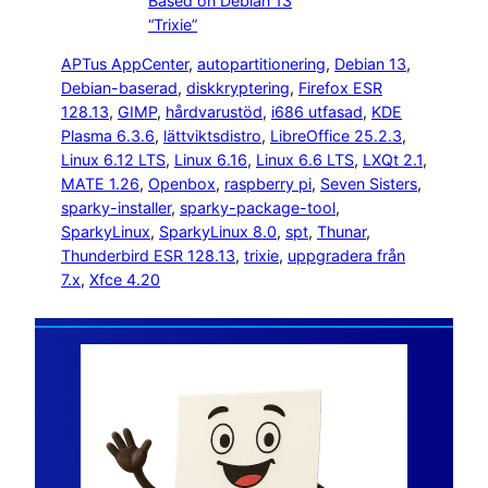
Based on Debian 13
“Trixie”
APTus AppCenter
, 
autopartitionering
, 
Debian 13
, 
Debian-baserad
, 
diskkryptering
, 
Firefox ESR
128.13
, 
GIMP
, 
hårdvarustöd
, 
i686 utfasad
, 
KDE
Plasma 6.3.6
, 
lättviktsdistro
, 
LibreOffice 25.2.3
, 
Linux 6.12 LTS
, 
Linux 6.16
, 
Linux 6.6 LTS
, 
LXQt 2.1
, 
MATE 1.26
, 
Openbox
, 
raspberry pi
, 
Seven Sisters
, 
sparky-installer
, 
sparky-package-tool
, 
SparkyLinux
, 
SparkyLinux 8.0
, 
spt
, 
Thunar
, 
Thunderbird ESR 128.13
, 
trixie
, 
uppgradera från
7.x
, 
Xfce 4.20