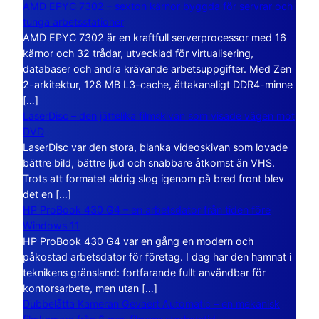
AMD EPYC 7302 – sexton kärnor byggda för servrar och
tunga arbetsstationer
AMD EPYC 7302 är en kraftfull serverprocessor med 16
kärnor och 32 trådar, utvecklad för virtualisering,
databaser och andra krävande arbetsuppgifter. Med Zen
2-arkitektur, 128 MB L3-cache, åttakanaligt DDR4-minne
[…]
LaserDisc – den jättelika filmskivan som visade vägen mot
DVD
LaserDisc var den stora, blanka videoskivan som lovade
bättre bild, bättre ljud och snabbare åtkomst än VHS.
Trots att formatet aldrig slog igenom på bred front blev
det en […]
HP ProBook 430 G4 – en arbetsdator från tiden före
Windows 11
HP ProBook 430 G4 var en gång en modern och
påkostad arbetsdator för företag. I dag har den hamnat i
teknikens gränsland: fortfarande fullt användbar för
kontorsarbete, men utan […]
Dubbelåtta Kameran Gevaert Automatic – en mekanisk