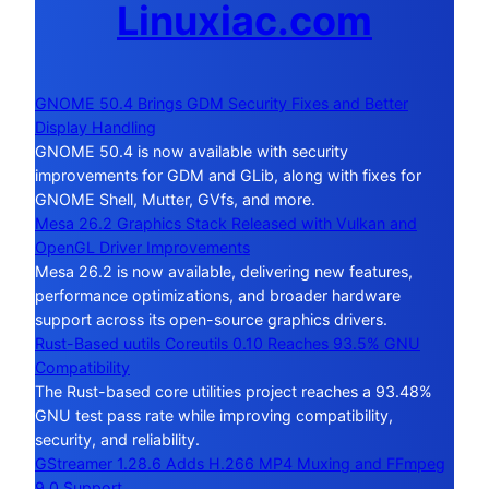
Linuxiac.com
GNOME 50.4 Brings GDM Security Fixes and Better
Display Handling
GNOME 50.4 is now available with security
improvements for GDM and GLib, along with fixes for
GNOME Shell, Mutter, GVfs, and more.
Mesa 26.2 Graphics Stack Released with Vulkan and
OpenGL Driver Improvements
Mesa 26.2 is now available, delivering new features,
performance optimizations, and broader hardware
support across its open-source graphics drivers.
Rust-Based uutils Coreutils 0.10 Reaches 93.5% GNU
Compatibility
The Rust-based core utilities project reaches a 93.48%
GNU test pass rate while improving compatibility,
security, and reliability.
GStreamer 1.28.6 Adds H.266 MP4 Muxing and FFmpeg
9.0 Support