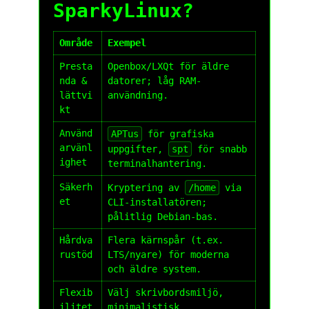
SparkyLinux?
Område
Exempel
Presta
Openbox/LXQt för äldre
nda &
datorer; låg RAM-
lättvi
användning.
kt
Använd
APTus
för grafiska
arvänl
uppgifter,
spt
för snabb
ighet
terminalhantering.
Säkerh
Kryptering av
/home
via
et
CLI-installatören;
pålitlig Debian-bas.
Hårdva
Flera kärnspår (t.ex.
rustöd
LTS/nyare) för moderna
och äldre system.
Flexib
Välj skrivbordsmiljö,
ilitet
minimalistisk