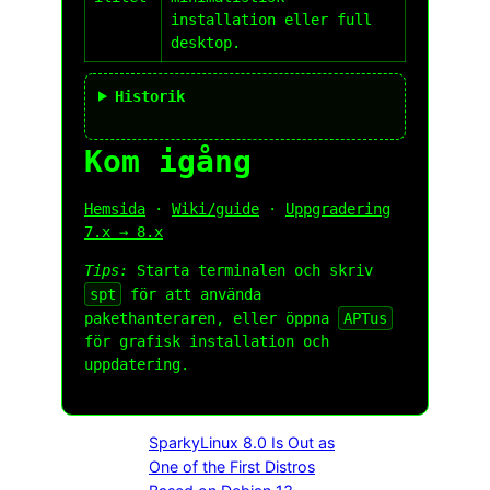
installation eller full
desktop.
Historik
Kom igång
Hemsida
·
Wiki/guide
·
Uppgradering
7.x → 8.x
Tips:
Starta terminalen och skriv
spt
för att använda
pakethanteraren, eller öppna
APTus
för grafisk installation och
uppdatering.
SparkyLinux 8.0 Is Out as
One of the First Distros