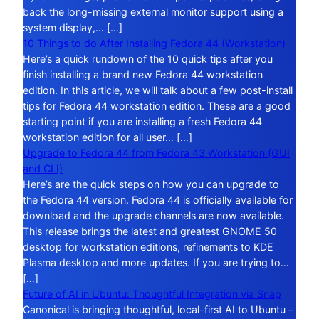
back the long-missing external monitor support using a
system display,… […]
10 Things to do After Installing Fedora 44 (Workstation)
Here’s a quick rundown of the 10 quick tips after you
finish installing a brand new Fedora 44 workstation
edition. In this article, we will talk about a few post-install
tips for Fedora 44 workstation edition. These are a good
starting point if you are installing a fresh Fedora 44
workstation edition for all user… […]
Upgrade to Fedora 44 from Fedora 43 Workstation (GUI
and CLI)
Here’s are the quick steps on how you can upgrade to
the Fedora 44 version. Fedora 44 is officially available for
download and the upgrade channels are now available.
This release brings the latest and greatest GNOME 50
desktop for workstation editions, refinements to KDE
Plasma desktop and more updates. If you are trying to…
[…]
Future of AI in Ubuntu: Thoughtful Integration via Snap
Canonical is bringing thoughtful, local-first AI to Ubuntu –