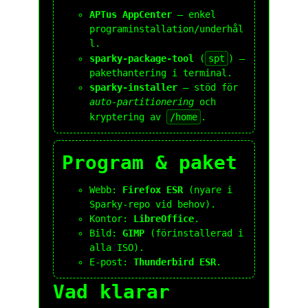
APTus AppCenter
– enkel
programinstallation/underhål
l.
sparky-package-tool
(
spt
) –
pakethantering i terminal.
sparky-installer
– stöd för
auto-partitionering
och
kryptering av
/home
.
Program & paket
Webb:
Firefox ESR
(nyare i
Sparky-repo vid behov).
Kontor:
LibreOffice
.
Bild:
GIMP
(förinstallerad i
alla ISO).
E-post:
Thunderbird ESR
.
Vad klarar