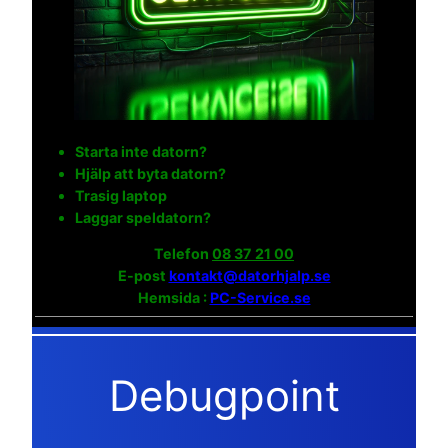
Starta inte datorn?
Hjälp att byta datorn?
Trasig laptop
Laggar speldatorn?
Telefon
08 37 21 00
E-post
kontakt@datorhjalp.se
Hemsida :
PC-Service.se
Debugpoint