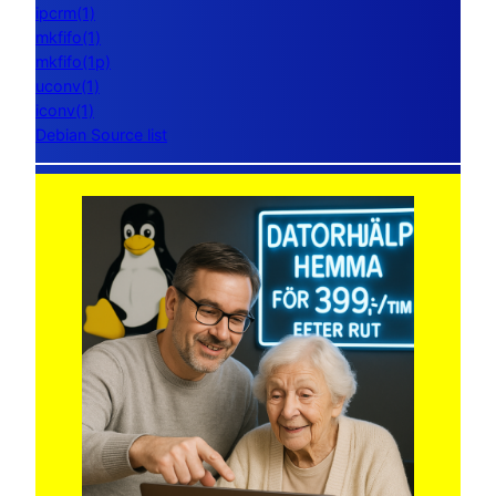
ipcrm(1)
mkfifo(1)
mkfifo(1p)
uconv(1)
iconv(1)
Debian Source list