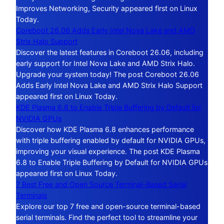
Improves Networking, Security appeared first on Linux
Today.
Coreboot 26.06 Adds Early Intel Nova Lake and AMD
Strix Halo Support
Discover the latest features in Coreboot 26.06, including
early support for Intel Nova Lake and AMD Strix Halo.
Upgrade your system today! The post Coreboot 26.06
Adds Early Intel Nova Lake and AMD Strix Halo Support
appeared first on Linux Today.
KDE Plasma 6.8 to Enable Triple Buffering by Default for
NVIDIA GPUs
Discover how KDE Plasma 6.8 enhances performance
with triple buffering enabled by default for NVIDIA GPUs,
improving your visual experience. The post KDE Plasma
6.8 to Enable Triple Buffering by Default for NVIDIA GPUs
appeared first on Linux Today.
7 Best Free and Open Source Terminal-Based Serial
Terminals
Explore our top 7 free and open-source terminal-based
serial terminals. Find the perfect tool to streamline your