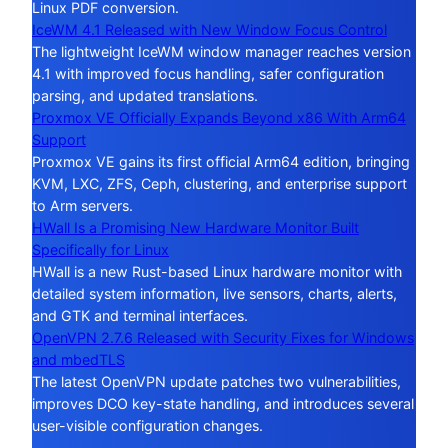
Linux PDF conversion.
IceWM 4.1 Released with New Window Focus Control
The lightweight IceWM window manager reaches version
4.1 with improved focus handling, safer configuration
parsing, and updated translations.
Proxmox VE Officially Expands Beyond x86 With Arm64
Support
Proxmox VE gains its first official Arm64 edition, bringing
KVM, LXC, ZFS, Ceph, clustering, and enterprise support
to Arm servers.
HWall Is a Promising New Hardware Monitor Built
Specifically for Linux
HWall is a new Rust-based Linux hardware monitor with
detailed system information, live sensors, charts, alerts,
and GTK and terminal interfaces.
OpenVPN 2.7.6 Released with Security Fixes for Windows
and mbedTLS
The latest OpenVPN update patches two vulnerabilities,
improves DCO key-state handling, and introduces several
user-visible configuration changes.