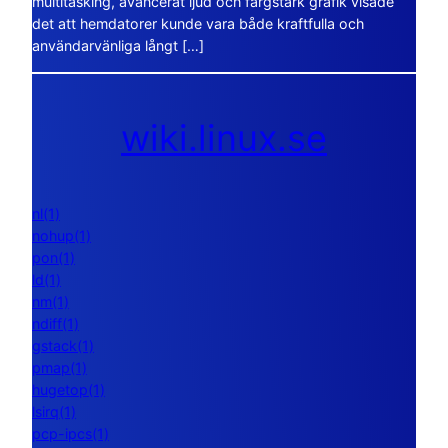
multitasking, avancerat ljud och färgstark grafik visade
det att hemdatorer kunde vara både kraftfulla och
användarvänliga långt […]
wiki.linux.se
nl(1)
nohup(1)
pon(1)
ld(1)
nm(1)
ndiff(1)
gstack(1)
pmap(1)
hugetop(1)
lsirq(1)
pcp-ipcs(1)