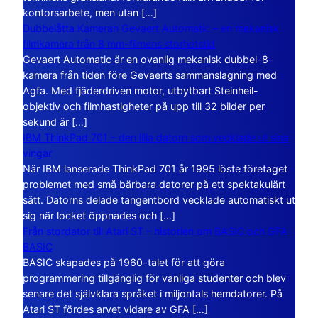
kontorsarbete, men utan […]
Dubbelåtta Kameran Gevaert Automatic – en mekanisk
filmkamera från 8 mm-filmens storhetstid
Gevaert Automatic är en ovanlig mekanisk dubbel-8-
kamera från tiden före Gevaerts sammanslagning med
Agfa. Med fjäderdriven motor, utbytbart Steinheil-
objektiv och filmhastigheter på upp till 32 bilder per
sekund är […]
IBM ThinkPad 701 – den lilla datorn som vecklade ut sina
vingar
När IBM lanserade ThinkPad 701 år 1995 löste företaget
problemet med små bärbara datorer på ett spektakulärt
sätt. Datorns delade tangentbord vecklade automatiskt ut
sig när locket öppnades och […]
Från stordator till Atari ST – historien om BASIC och GFA
BASIC
BASIC skapades på 1960-talet för att göra
programmering tillgänglig för vanliga studenter och blev
senare det självklara språket i miljontals hemdatorer. På
Atari ST fördes arvet vidare av GFA […]