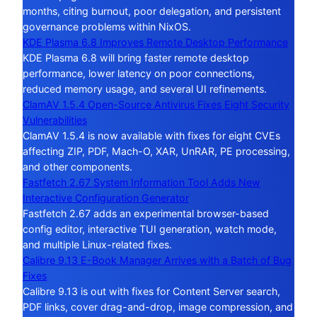
months, citing burnout, poor delegation, and persistent
governance problems within NixOS.
KDE Plasma 6.8 Improves Remote Desktop Performance
KDE Plasma 6.8 will bring faster remote desktop
performance, lower latency on poor connections,
reduced memory usage, and several UI refinements.
ClamAV 1.5.4 Open-Source Antivirus Fixes Eight Security
Vulnerabilities
ClamAV 1.5.4 is now available with fixes for eight CVEs
affecting ZIP, PDF, Mach-O, XAR, UnRAR, PE processing,
and other components.
Fastfetch 2.67 System Information Tool Adds New
Interactive Configuration Generator
Fastfetch 2.67 adds an experimental browser-based
config editor, interactive TUI generation, watch mode,
and multiple Linux-related fixes.
Calibre 9.13 E-Book Manager Arrives with a Batch of Bug
Fixes
Calibre 9.13 is out with fixes for Content Server search,
PDF links, cover drag-and-drop, image compression, and