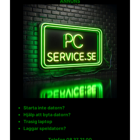
ANNONS
Starta inte datorn?
Hjälp att byta datorn?
Trasig laptop
Laggar speldatorn?
Telefon
08 37 21 00