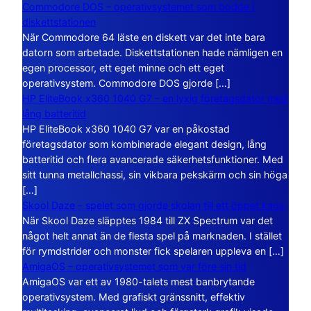
Commodore DOS – operativsystemet som bodde i
diskettstationen
När Commodore 64 läste en diskett var det inte bara
datorn som arbetade. Diskettstationen hade nämligen en
egen processor, ett eget minne och ett eget
operativsystem. Commodore DOS gjorde […]
HP EliteBook x360 1040 G7 – en lyxig företagsdator med
lång batteritid
HP EliteBook x360 1040 G7 var en påkostad
företagsdator som kombinerade elegant design, lång
batteritid och flera avancerade säkerhetsfunktioner. Med
sitt tunna metallchassi, sin vikbara pekskärm och sin höga
[…]
Skool Daze – spelet som gjorde skolan till ett öppet kaos
När Skool Daze släpptes 1984 till ZX Spectrum var det
något helt annat än de flesta spel på marknaden. I stället
för rymdstrider och monster fick spelaren uppleva en […]
AmigaOS – operativsystemet som var före sin tid
AmigaOS var ett av 1980-talets mest banbrytande
operativsystem. Med grafiskt gränssnitt, effektiv