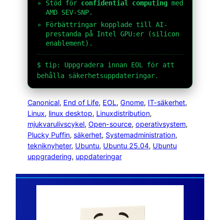
Stöd för
confidential computing
med
AMD SEV-SNP.
Förbättringar kopplade till AI-
prestanda på Intel GPU:er (silicon
enablement).
$ tip: Uppgradera innan EOL för att
behålla säkerhetsuppdateringar.
Canonical
, 
End of Life
, 
EOL
, 
Gnome
, 
IT-säkerhet
, 
Linux
, 
linux desktop
, 
Linuxdistribution
, 
mjukvarulivscykel
, 
Open-source
, 
operativsystem
, 
Plucky Puffin
, 
säkerhet
, 
Systemadministration
, 
tekniknyheter
, 
Ubuntu
, 
Ubuntu 25.04
, 
Ubuntu
uppgradering
, 
uppdateringar