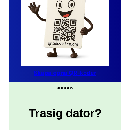
Skapa egna QR-koder
annons
Trasig dator?