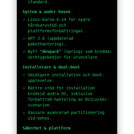
standard.
System & under huven
Linux-kärna 6.14 för nyare
hårdvarustöd och
plattformsförbättringar.
APT 3.0 (uppdaterad
pakethantering).
Nytt “
devpack
” (Spring) som breddar
verktygskedjor för utvecklare.
Installerare & dual-boot
Smidigare installation och boot-
upplevelse.
Bättre stöd för installation
bredvid andra OS, inklusive
förbättrad hantering av BitLocker-
scenarion.
Vassare avancerad partitionering
vid behov.
Säkerhet & plattform