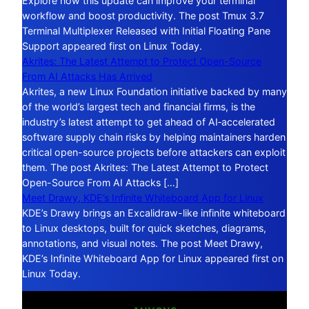
Explore how this update can improve your terminal
workflow and boost productivity. The post Tmux 3.7
Terminal Multiplexer Released with Initial Floating Pane
Support appeared first on Linux Today.
Akrites: The Latest Attempt to Protect Open-Source
From AI Attacks Has Arrived
Akrites, a new Linux Foundation initiative backed by many
of the world’s largest tech and financial firms, is the
industry’s latest attempt to get ahead of AI‑accelerated
software supply chain risks by helping maintainers harden
critical open-source projects before attackers can exploit
them. The post Akrites: The Latest Attempt to Protect
Open-Source From AI Attacks […]
Meet Drawy, KDE’s Infinite Whiteboard App for Linux
KDE’s Drawy brings an Excalidraw-like infinite whiteboard
to Linux desktops, built for quick sketches, diagrams,
annotations, and visual notes. The post Meet Drawy,
KDE’s Infinite Whiteboard App for Linux appeared first on
Linux Today.