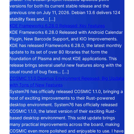
versions for both its current stable release and the
previous one on July 11, 2026. Debian 13.6 delivers 124
stability fixes and… […]
KDE Frameworks 6.28.0 Released: Key Features
KDE Frameworks 6.28.0 Released with Android Calendar
Plugin, New Barcode Support, and KIO Improvements.
KDE has released Frameworks 6.28.0, the latest monthly
update to its set of over 80 libraries that form the
foundation of Plasma and most KDE applications. This
release brings several useful new features along with the
usual round of bug fixes… […]
COSMIC 1.1.0 Desktop Environment Released: Big Update
with Tons of New Features
System76 has officially released COSMIC 1.1.0, bringing a
host of exciting improvements to their Rust-powered
desktop environment. System76 has officially released
COSMIC 1.1.0, the latest version of their exciting Rust-
based desktop environment. This solid update brings
many practical improvements across the board, making
COSMIC even more polished and enjoyable to use. I have