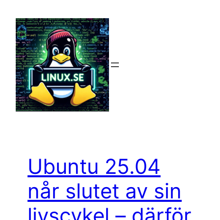
Hoppa
till
innehåll
Ubuntu 25.04
når slutet av sin
livscykel – därför