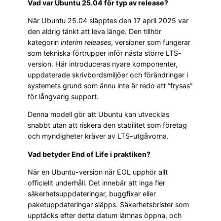
Vad var Ubuntu 25.04 för typ av release?
När Ubuntu 25.04 släpptes den 17 april 2025 var
den aldrig tänkt att leva länge. Den tillhör
kategorin
interim releases
, versioner som fungerar
som tekniska förtrupper inför nästa större LTS-
version. Här introduceras nyare komponenter,
uppdaterade skrivbordsmiljöer och förändringar i
systemets grund som ännu inte är redo att “frysas”
för långvarig support.
Denna modell gör att Ubuntu kan utvecklas
snabbt utan att riskera den stabilitet som företag
och myndigheter kräver av LTS-utgåvorna.
Vad betyder End of Life i praktiken?
När en Ubuntu-version når EOL upphör allt
officiellt underhåll. Det innebär att inga fler
säkerhetsuppdateringar, buggfixar eller
paketuppdateringar släpps. Säkerhetsbrister som
upptäcks efter detta datum lämnas öppna, och