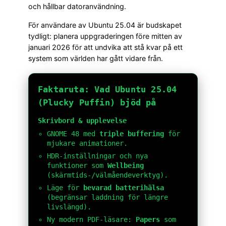
och hållbar datoranvändning.
För användare av Ubuntu 25.04 är budskapet
tydligt: planera uppgraderingen före mitten av
januari 2026 för att undvika att stå kvar på ett
system som världen har gått vidare från.
Faktaruta: Vad Ubuntu 25.04
(Plucky Puffin) bjöd på
Skrivbord & upplevelse
GNOME 48 med
triple buffering
för
mjukare animationer.
HDR-inställningar och nya
funktioner som
Wellbeing
(skärmtids-/välmåendeverktyg).
Läge för
bevarad batterihälsa
(begränsar laddning för längre
livslängd).
Ny modern PDF-läsare:
Papers
som