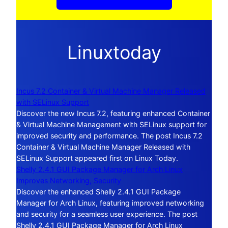
Linuxtoday
Incus 7.2 Container & Virtual Machine Manager Released
with SELinux Support
Discover the new Incus 7.2, featuring enhanced Container
& Virtual Machine Management with SELinux support for
improved security and performance. The post Incus 7.2
Container & Virtual Machine Manager Released with
SELinux Support appeared first on Linux Today.
Shelly 2.4.1 GUI Package Manager for Arch Linux
Improves Networking, Security
Discover the enhanced Shelly 2.4.1 GUI Package
Manager for Arch Linux, featuring improved networking
and security for a seamless user experience. The post
Shelly 2.4.1 GUI Package Manager for Arch Linux