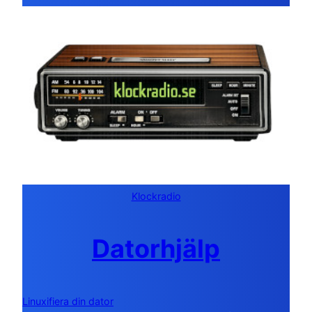
Klockradio
Datorhjälp
Linuxifiera din dator