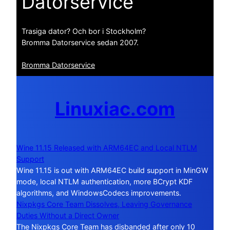
Datorservice
Trasiga dator? Och bor i Stockholm?
Bromma Datorservice sedan 2007.
Bromma Datorservice
Linuxiac.com
Wine 11.15 Released with ARM64EC and Local NTLM
Support
Wine 11.15 is out with ARM64EC build support in MinGW
mode, local NTLM authentication, more BCrypt KDF
algorithms, and WindowsCodecs improvements.
Nixpkgs Core Team Dissolves, Leaving Governance
Duties Without a Direct Owner
The Nixpkgs Core Team has disbanded after only 10