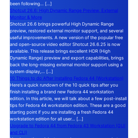
been following… […]
Shotcut 26.6: High Dynamic Range Preview, External
Monitor & More
Shotcut 26.6 brings powerful High Dynamic Range
preview, restored external monitor support, and several
useful improvements. A new version of the popular free
and open-source video editor Shotcut 26.6.25 is now
available. This release brings excellent HDR (High
Dynamic Range) preview and export capabilities, brings
back the long-missing external monitor support using a
system display,… […]
10 Things to do After Installing Fedora 44 (Workstation)
Here’s a quick rundown of the 10 quick tips after you
finish installing a brand new Fedora 44 workstation
edition. In this article, we will talk about a few post-install
tips for Fedora 44 workstation edition. These are a good
starting point if you are installing a fresh Fedora 44
workstation edition for all user… […]
Upgrade to Fedora 44 from Fedora 43 Workstation (GUI
and CLI)