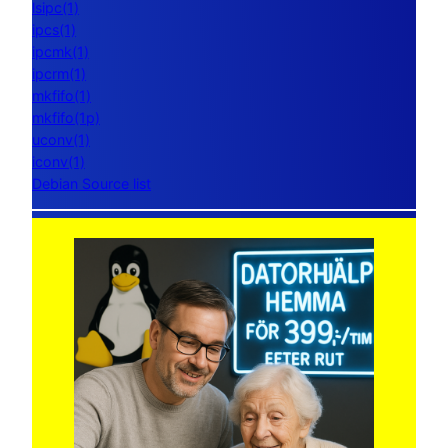
lsipc(1)
ipcs(1)
ipcmk(1)
ipcrm(1)
mkfifo(1)
mkfifo(1p)
uconv(1)
iconv(1)
Debian Source list