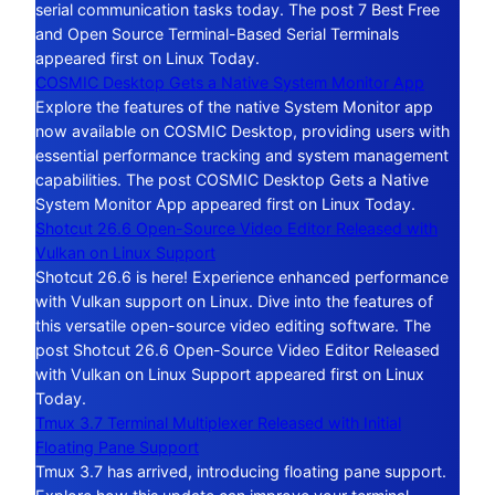
serial communication tasks today. The post 7 Best Free
and Open Source Terminal-Based Serial Terminals
appeared first on Linux Today.
COSMIC Desktop Gets a Native System Monitor App
Explore the features of the native System Monitor app
now available on COSMIC Desktop, providing users with
essential performance tracking and system management
capabilities. The post COSMIC Desktop Gets a Native
System Monitor App appeared first on Linux Today.
Shotcut 26.6 Open-Source Video Editor Released with
Vulkan on Linux Support
Shotcut 26.6 is here! Experience enhanced performance
with Vulkan support on Linux. Dive into the features of
this versatile open-source video editing software. The
post Shotcut 26.6 Open-Source Video Editor Released
with Vulkan on Linux Support appeared first on Linux
Today.
Tmux 3.7 Terminal Multiplexer Released with Initial
Floating Pane Support
Tmux 3.7 has arrived, introducing floating pane support.