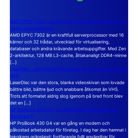
AMD EPYC 7302 – sexton kärnor byggda för servrar och
tunga arbetsstationer
AMD EPYC 7302 är en kraftfull serverprocessor med 16
kärnor och 32 trådar, utvecklad för virtualisering,
databaser och andra krävande arbetsuppgifter. Med Zen
2-arkitektur, 128 MB L3-cache, åttakanaligt DDR4-minne
[…]
LaserDisc – den jättelika filmskivan som visade vägen mot
DVD
LaserDisc var den stora, blanka videoskivan som lovade
bättre bild, bättre ljud och snabbare åtkomst än VHS.
Trots att formatet aldrig slog igenom på bred front blev
det en […]
HP ProBook 430 G4 – en arbetsdator från tiden före
Windows 11
HP ProBook 430 G4 var en gång en modern och
påkostad arbetsdator för företag. I dag har den hamnat i
teknikens gränsland: fortfarande fullt användbar för