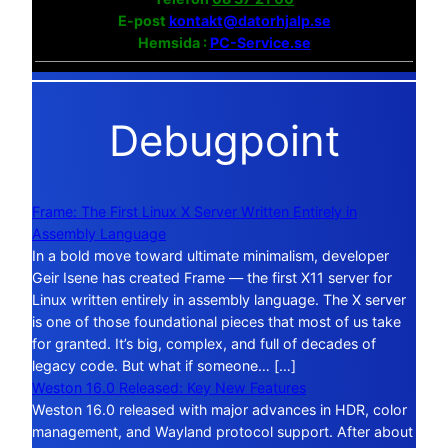
E-post
kontakt@datorhjalp.se
Hemsida :
PC-Service.se
Debugpoint
Frame: The First Linux X Server Written Entirely in
Assembly Language
In a bold move toward ultimate minimalism, developer
Geir Isene has created Frame — the first X11 server for
Linux written entirely in assembly language. The X server
is one of those foundational pieces that most of us take
for granted. It’s big, complex, and full of decades of
legacy code. But what if someone… […]
Weston 16.0 Released: Key New Features
Weston 16.0 released with major advances in HDR, color
management, and Wayland protocol support. After about