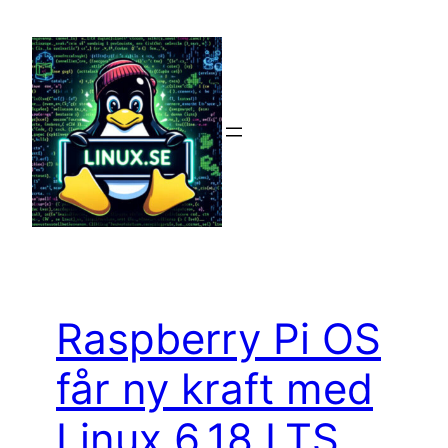
Hoppa
till
innehåll
Raspberry Pi OS
får ny kraft med
Linux 6.18 LTS