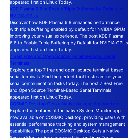
appeared first on Linux Today.
KDE Plasma 6.8 to Enable Triple Buffering by Default for
NVIDIA GPUs
Discover how KDE Plasma 6.8 enhances performance
with triple buffering enabled by default for NVIDIA GPUs,
improving your visual experience. The post KDE Plasma
6.8 to Enable Triple Buffering by Default for NVIDIA GPUs
appeared first on Linux Today.
7 Best Free and Open Source Terminal-Based Serial
Terminals
Explore our top 7 free and open-source terminal-based
serial terminals. Find the perfect tool to streamline your
serial communication tasks today. The post 7 Best Free
and Open Source Terminal-Based Serial Terminals
appeared first on Linux Today.
COSMIC Desktop Gets a Native System Monitor App
Explore the features of the native System Monitor app
now available on COSMIC Desktop, providing users with
essential performance tracking and system management
capabilities. The post COSMIC Desktop Gets a Native
System Monitor App appeared first on Linux Today.