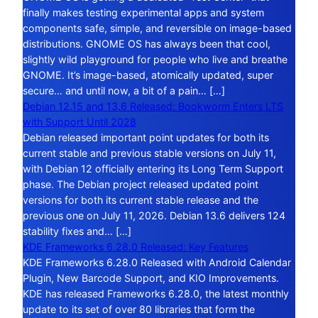
finally makes testing experimental apps and system
components safe, simple, and reversible on image-based
distributions. GNOME OS has always been that cool,
slightly wild playground for people who live and breathe
GNOME. It’s image-based, atomically updated, super
secure… and until now, a bit of a pain… […]
Debian 12.15 and 13.6 Released: Bookworm Enters LTS
with Support Until 2028
Debian released important point updates for both its
current stable and previous stable versions on July 11,
with Debian 12 officially entering its Long Term Support
phase. The Debian project released updated point
versions for both its current stable release and the
previous one on July 11, 2026. Debian 13.6 delivers 124
stability fixes and… […]
KDE Frameworks 6.28.0 Released: Key Features
KDE Frameworks 6.28.0 Released with Android Calendar
Plugin, New Barcode Support, and KIO Improvements.
KDE has released Frameworks 6.28.0, the latest monthly
update to its set of over 80 libraries that form the