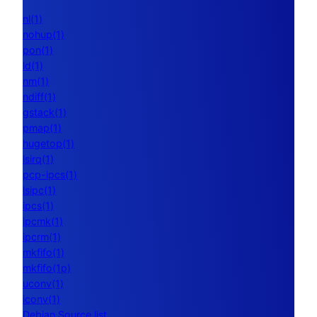
nl(1)
nohup(1)
pon(1)
ld(1)
nm(1)
ndiff(1)
gstack(1)
pmap(1)
hugetop(1)
lsirq(1)
pcp-ipcs(1)
lsipc(1)
ipcs(1)
ipcmk(1)
ipcrm(1)
mkfifo(1)
mkfifo(1p)
uconv(1)
iconv(1)
Debian Source list