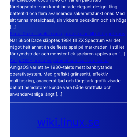
företagsdator som kombinerade elegant design, lång
batteritid och flera avancerade säkerhetsfunktioner. Med
sitt tunna metallchassi, sin vikbara pekskärm och sin höga
[…]
Skool Daze – spelet som gjorde skolan till ett öppet kaos
När Skool Daze släpptes 1984 till ZX Spectrum var det
något helt annat än de flesta spel på marknaden. I stället
för rymdstrider och monster fick spelaren uppleva en […]
AmigaOS – operativsystemet som var före sin tid
AmigaOS var ett av 1980-talets mest banbrytande
operativsystem. Med grafiskt gränssnitt, effektiv
multitasking, avancerat ljud och färgstark grafik visade
det att hemdatorer kunde vara både kraftfulla och
användarvänliga långt […]
wiki.linux.se