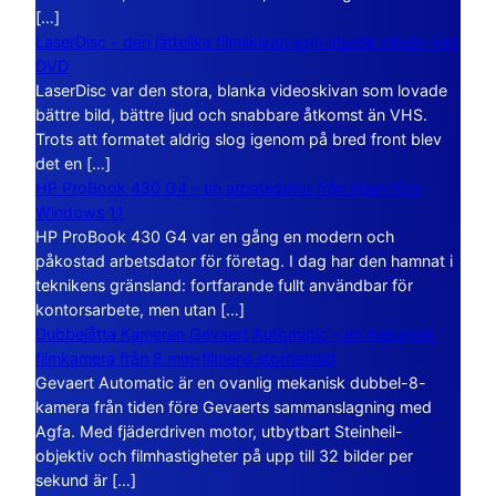
[…]
LaserDisc – den jättelika filmskivan som visade vägen mot
DVD
LaserDisc var den stora, blanka videoskivan som lovade
bättre bild, bättre ljud och snabbare åtkomst än VHS.
Trots att formatet aldrig slog igenom på bred front blev
det en […]
HP ProBook 430 G4 – en arbetsdator från tiden före
Windows 11
HP ProBook 430 G4 var en gång en modern och
påkostad arbetsdator för företag. I dag har den hamnat i
teknikens gränsland: fortfarande fullt användbar för
kontorsarbete, men utan […]
Dubbelåtta Kameran Gevaert Automatic – en mekanisk
filmkamera från 8 mm-filmens storhetstid
Gevaert Automatic är en ovanlig mekanisk dubbel-8-
kamera från tiden före Gevaerts sammanslagning med
Agfa. Med fjäderdriven motor, utbytbart Steinheil-
objektiv och filmhastigheter på upp till 32 bilder per
sekund är […]