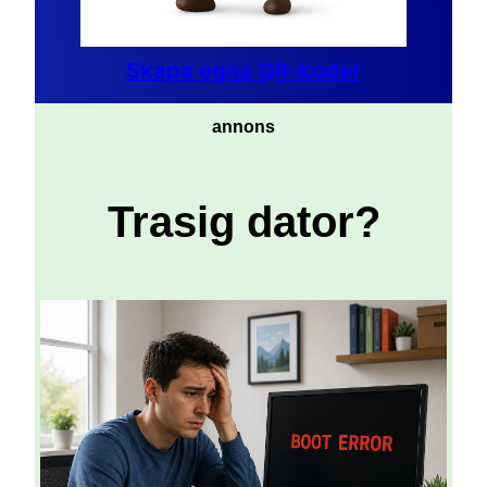
Skapa egna QR-koder
annons
Trasig dator?