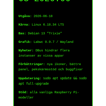
Utgåva:
2026-06-18
Kärna:
Linux 6.18.34 LTS
Bas:
Debian 13 ”Trixie”
Grafik:
Labwc 0.9.7 / Wayland
Nyheter:
DBus hindrar flera
instanser av vissa appar
Förbättringar:
nya ikoner, bättre
panel, pekskärmsstöd och buggfixar
sudo apt update && sudo
Uppdatering:
apt full-upgrade
Stöd:
alla vanliga Raspberry Pi-
modeller