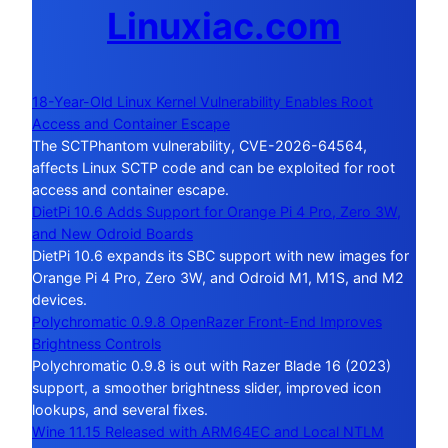
Linuxiac.com
18-Year-Old Linux Kernel Vulnerability Enables Root
Access and Container Escape
The SCTPhantom vulnerability, CVE-2026-64564,
affects Linux SCTP code and can be exploited for root
access and container escape.
DietPi 10.6 Adds Support for Orange Pi 4 Pro, Zero 3W,
and New Odroid Boards
DietPi 10.6 expands its SBC support with new images for
Orange Pi 4 Pro, Zero 3W, and Odroid M1, M1S, and M2
devices.
Polychromatic 0.9.8 OpenRazer Front-End Improves
Brightness Controls
Polychromatic 0.9.8 is out with Razer Blade 16 (2023)
support, a smoother brightness slider, improved icon
lookups, and several fixes.
Wine 11.15 Released with ARM64EC and Local NTLM