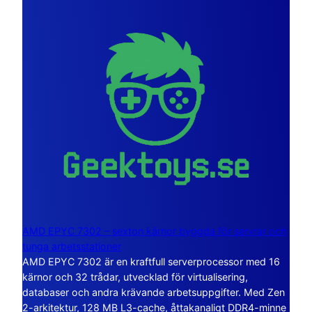
AMD EPYC 7302 – sexton kärnor byggda för servrar och
tunga arbetsstationer
AMD EPYC 7302 är en kraftfull serverprocessor med 16
kärnor och 32 trådar, utvecklad för virtualisering,
databaser och andra krävande arbetsuppgifter. Med Zen
2-arkitektur, 128 MB L3-cache, åttakanaligt DDR4-minne