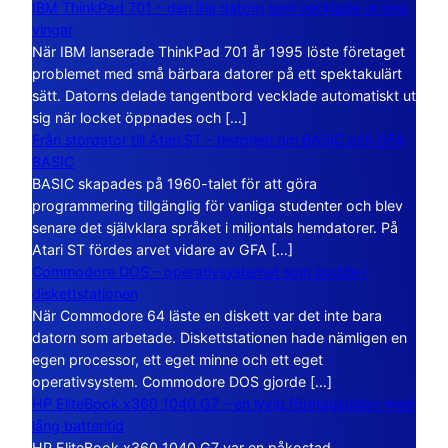
IBM ThinkPad 701 – den lilla datorn som vecklade ut sina
vingar
När IBM lanserade ThinkPad 701 år 1995 löste företaget
problemet med små bärbara datorer på ett spektakulärt
sätt. Datorns delade tangentbord vecklade automatiskt ut
sig när locket öppnades och […]
Från stordator till Atari ST – historien om BASIC och GFA
BASIC
BASIC skapades på 1960-talet för att göra
programmering tillgänglig för vanliga studenter och blev
senare det självklara språket i miljontals hemdatorer. På
Atari ST fördes arvet vidare av GFA […]
Commodore DOS – operativsystemet som bodde i
diskettstationen
När Commodore 64 läste en diskett var det inte bara
datorn som arbetade. Diskettstationen hade nämligen en
egen processor, ett eget minne och ett eget
operativsystem. Commodore DOS gjorde […]
HP EliteBook x360 1040 G7 – en lyxig företagsdator med
lång batteritid
HP EliteBook x360 1040 G7 var en påkostad