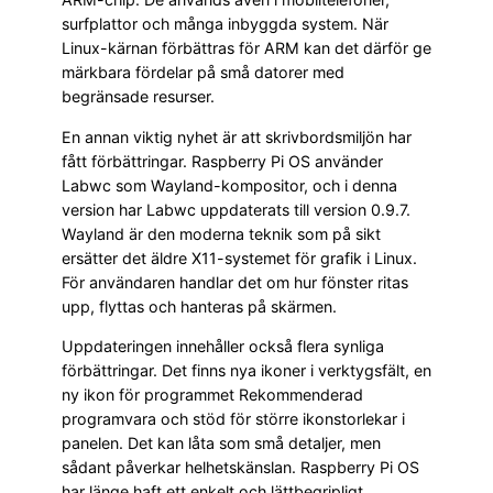
surfplattor och många inbyggda system. När
Linux-kärnan förbättras för ARM kan det därför ge
märkbara fördelar på små datorer med
begränsade resurser.
En annan viktig nyhet är att skrivbordsmiljön har
fått förbättringar. Raspberry Pi OS använder
Labwc som Wayland-kompositor, och i denna
version har Labwc uppdaterats till version 0.9.7.
Wayland är den moderna teknik som på sikt
ersätter det äldre X11-systemet för grafik i Linux.
För användaren handlar det om hur fönster ritas
upp, flyttas och hanteras på skärmen.
Uppdateringen innehåller också flera synliga
förbättringar. Det finns nya ikoner i verktygsfält, en
ny ikon för programmet Rekommenderad
programvara och stöd för större ikonstorlekar i
panelen. Det kan låta som små detaljer, men
sådant påverkar helhetskänslan. Raspberry Pi OS
har länge haft ett enkelt och lättbegripligt