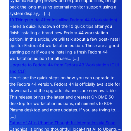
Dynamic Range) preview and export capabilities, brings
back the long-missing external monitor support using a
system display,… […]
10 Things to do After Installing Fedora 44 (Workstation)
Here’s a quick rundown of the 10 quick tips after you
finish installing a brand new Fedora 44 workstation
edition. In this article, we will talk about a few post-install
tips for Fedora 44 workstation edition. These are a good
starting point if you are installing a fresh Fedora 44
workstation edition for all user… […]
Upgrade to Fedora 44 from Fedora 43 Workstation (GUI
and CLI)
Here’s are the quick steps on how you can upgrade to
the Fedora 44 version. Fedora 44 is officially available for
download and the upgrade channels are now available.
This release brings the latest and greatest GNOME 50
desktop for workstation editions, refinements to KDE
Plasma desktop and more updates. If you are trying to…
[…]
Future of AI in Ubuntu: Thoughtful Integration via Snap
Canonical is bringing thoughtful, local-first AI to Ubuntu –