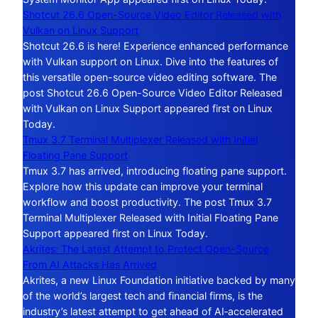
Shotcut 26.6 Open-Source Video Editor Released with
Vulkan on Linux Support
Shotcut 26.6 is here! Experience enhanced performance
with Vulkan support on Linux. Dive into the features of
this versatile open-source video editing software. The
post Shotcut 26.6 Open-Source Video Editor Released
with Vulkan on Linux Support appeared first on Linux
Today.
Tmux 3.7 Terminal Multiplexer Released with Initial
Floating Pane Support
Tmux 3.7 has arrived, introducing floating pane support.
Explore how this update can improve your terminal
workflow and boost productivity. The post Tmux 3.7
Terminal Multiplexer Released with Initial Floating Pane
Support appeared first on Linux Today.
Akrites: The Latest Attempt to Protect Open-Source
From AI Attacks Has Arrived
Akrites, a new Linux Foundation initiative backed by many
of the world’s largest tech and financial firms, is the
industry’s latest attempt to get ahead of AI‑accelerated