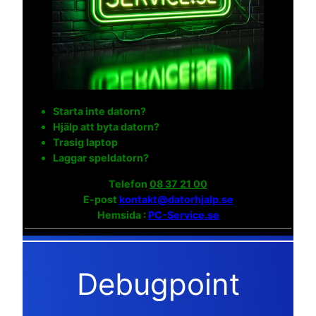
Starta inte datorn?
Hjälp att byta datorn?
Trasig laptop
Laggar speldatorn?
Telefon
08 37 21 00
E-post
kontakt@datorhjalp.se
Hemsida :
PC-Service.se
Debugpoint