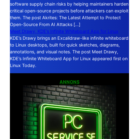
software supply chain risks by helping maintainers harden
critical open-source projects before attackers can exploit
them. The post Akrites: The Latest Attempt to Protect
Open-Source From AI Attacks […]
Meet Drawy, KDE’s Infinite Whiteboard App for Linux
KDE’s Drawy brings an Excalidraw-like infinite whiteboard
to Linux desktops, built for quick sketches, diagrams,
annotations, and visual notes. The post Meet Drawy,
KDE’s Infinite Whiteboard App for Linux appeared first on
Linux Today.
ANNONS