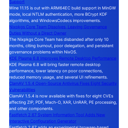
Support
Wine 11.15 is out with ARM64EC build support in MinGW
mode, local NTLM authentication, more BCrypt KDF
algorithms, and WindowsCodecs improvements.
Nixpkgs Core Team Dissolves, Leaving Governance
Duties Without a Direct Owner
The Nixpkgs Core Team has disbanded after only 10
months, citing burnout, poor delegation, and persistent
governance problems within NixOS.
KDE Plasma 6.8 Improves Remote Desktop Performance
KDE Plasma 6.8 will bring faster remote desktop
performance, lower latency on poor connections,
reduced memory usage, and several UI refinements.
ClamAV 1.5.4 Open-Source Antivirus Fixes Eight Security
Vulnerabilities
ClamAV 1.5.4 is now available with fixes for eight CVEs
affecting ZIP, PDF, Mach-O, XAR, UnRAR, PE processing,
and other components.
Fastfetch 2.67 System Information Tool Adds New
Interactive Configuration Generator
Fastfetch 2.67 adds an experimental browser-based