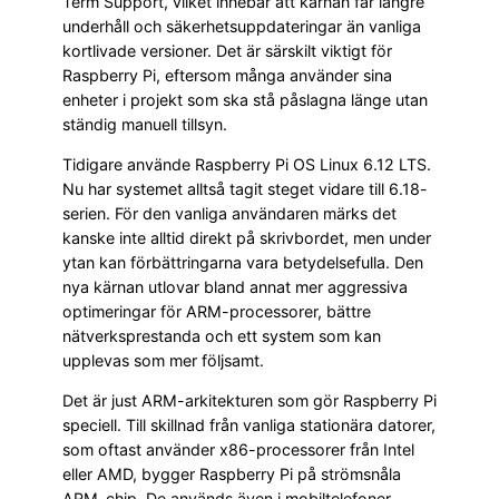
Term Support, vilket innebär att kärnan får längre
underhåll och säkerhetsuppdateringar än vanliga
kortlivade versioner. Det är särskilt viktigt för
Raspberry Pi, eftersom många använder sina
enheter i projekt som ska stå påslagna länge utan
ständig manuell tillsyn.
Tidigare använde Raspberry Pi OS Linux 6.12 LTS.
Nu har systemet alltså tagit steget vidare till 6.18-
serien. För den vanliga användaren märks det
kanske inte alltid direkt på skrivbordet, men under
ytan kan förbättringarna vara betydelsefulla. Den
nya kärnan utlovar bland annat mer aggressiva
optimeringar för ARM-processorer, bättre
nätverksprestanda och ett system som kan
upplevas som mer följsamt.
Det är just ARM-arkitekturen som gör Raspberry Pi
speciell. Till skillnad från vanliga stationära datorer,
som oftast använder x86-processorer från Intel
eller AMD, bygger Raspberry Pi på strömsnåla
ARM-chip. De används även i mobiltelefoner,