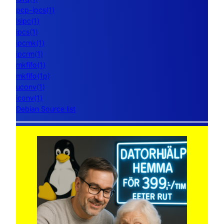
pcp-ipcs(1)
lsipc(1)
ipcs(1)
ipcmk(1)
ipcrm(1)
mkfifo(1)
mkfifo(1p)
uconv(1)
iconv(1)
Debian Source list