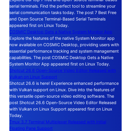
serial terminals. Find the perfect tool to streamline your
serial communication tasks today. The post 7 Best Free
and Open Source Terminal-Based Serial Terminals
appeared first on Linux Today.
COSMIC Desktop Gets a Native System Monitor App
Explore the features of the native System Monitor app
now available on COSMIC Desktop, providing users with
essential performance tracking and system management
capabilities. The post COSMIC Desktop Gets a Native
System Monitor App appeared first on Linux Today.
Shotcut 26.6 Open-Source Video Editor Released with
Vulkan on Linux Support
Shotcut 26.6 is here! Experience enhanced performance
with Vulkan support on Linux. Dive into the features of
this versatile open-source video editing software. The
post Shotcut 26.6 Open-Source Video Editor Released
with Vulkan on Linux Support appeared first on Linux
Today.
Tmux 3.7 Terminal Multiplexer Released with Initial
Floating Pane Support