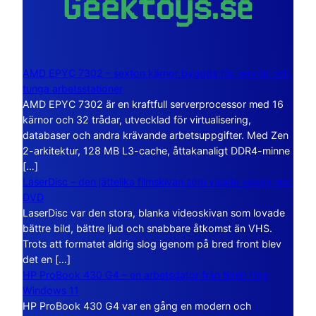
AMD EPYC 7302 – sexton kärnor byggda för servrar och
tunga arbetsstationer
AMD EPYC 7302 är en kraftfull serverprocessor med 16
kärnor och 32 trådar, utvecklad för virtualisering,
databaser och andra krävande arbetsuppgifter. Med Zen
2-arkitektur, 128 MB L3-cache, åttakanaligt DDR4-minne
[…]
LaserDisc – den jättelika filmskivan som visade vägen mot
DVD
LaserDisc var den stora, blanka videoskivan som lovade
bättre bild, bättre ljud och snabbare åtkomst än VHS.
Trots att formatet aldrig slog igenom på bred front blev
det en […]
HP ProBook 430 G4 – en arbetsdator från tiden före
Windows 11
HP ProBook 430 G4 var en gång en modern och