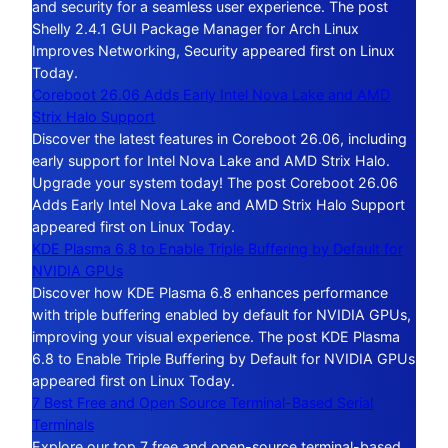
and security for a seamless user experience. The post
Shelly 2.4.1 GUI Package Manager for Arch Linux
Improves Networking, Security appeared first on Linux
Today.
Coreboot 26.06 Adds Early Intel Nova Lake and AMD
Strix Halo Support
Discover the latest features in Coreboot 26.06, including
early support for Intel Nova Lake and AMD Strix Halo.
Upgrade your system today! The post Coreboot 26.06
Adds Early Intel Nova Lake and AMD Strix Halo Support
appeared first on Linux Today.
KDE Plasma 6.8 to Enable Triple Buffering by Default for
NVIDIA GPUs
Discover how KDE Plasma 6.8 enhances performance
with triple buffering enabled by default for NVIDIA GPUs,
improving your visual experience. The post KDE Plasma
6.8 to Enable Triple Buffering by Default for NVIDIA GPUs
appeared first on Linux Today.
7 Best Free and Open Source Terminal-Based Serial
Terminals
Explore our top 7 free and open-source terminal-based