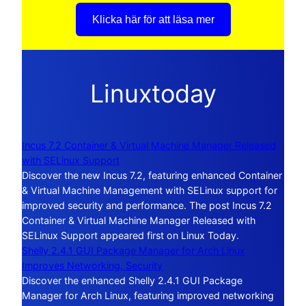
Klicka här för att läsa mer
Linuxtoday
Incus 7.2 Container & Virtual Machine Manager Released
with SELinux Support
Discover the new Incus 7.2, featuring enhanced Container
& Virtual Machine Management with SELinux support for
improved security and performance. The post Incus 7.2
Container & Virtual Machine Manager Released with
SELinux Support appeared first on Linux Today.
Shelly 2.4.1 GUI Package Manager for Arch Linux
Improves Networking, Security
Discover the enhanced Shelly 2.4.1 GUI Package
Manager for Arch Linux, featuring improved networking