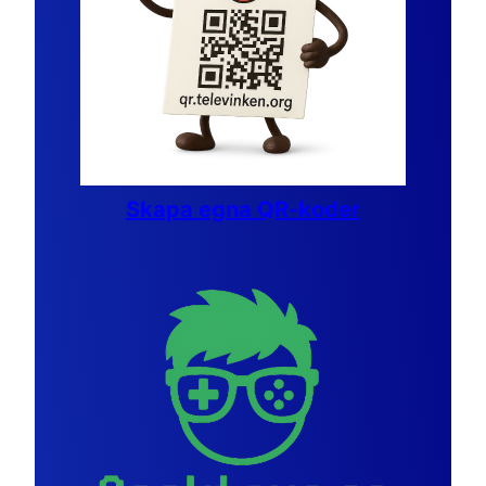
Skapa egna QR-koder