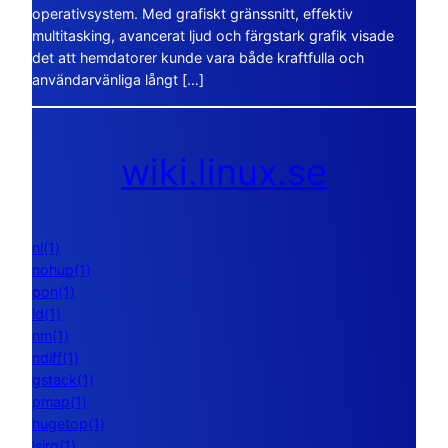
operativsystem. Med grafiskt gränssnitt, effektiv
multitasking, avancerat ljud och färgstark grafik visade
det att hemdatorer kunde vara både kraftfulla och
användarvänliga långt […]
wiki.linux.se
nl(1)
nohup(1)
pon(1)
ld(1)
nm(1)
ndiff(1)
gstack(1)
pmap(1)
hugetop(1)
lsirq(1)