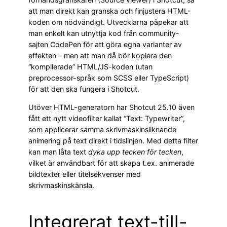
att man direkt kan granska och finjustera HTML-
koden om nödvändigt. Utvecklarna påpekar att
man enkelt kan utnyttja kod från community-
sajten CodePen för att göra egna varianter av
effekten – men att man då bör kopiera den
“kompilerade” HTML/JS-koden (utan
preprocessor-språk som SCSS eller TypeScript)
för att den ska fungera i Shotcut.
Utöver HTML-generatorn har Shotcut 25.10 även
fått ett nytt videofilter kallat “Text: Typewriter”,
som applicerar samma skrivmaskinsliknande
animering på text direkt i tidslinjen. Med detta filter
kan man låta text
dyka upp tecken för tecken
,
vilket är användbart för att skapa t.ex. animerade
bildtexter eller titelsekvenser med
skrivmaskinskänsla.
Integrerat text-till-