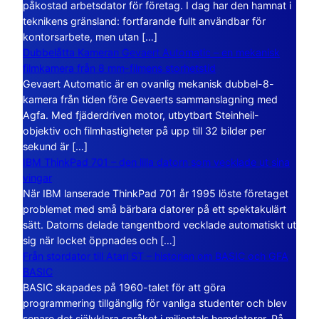
påkostad arbetsdator för företag. I dag har den hamnat i
teknikens gränsland: fortfarande fullt användbar för
kontorsarbete, men utan […]
Dubbelåtta Kameran Gevaert Automatic – en mekanisk
filmkamera från 8 mm-filmens storhetstid
Gevaert Automatic är en ovanlig mekanisk dubbel-8-
kamera från tiden före Gevaerts sammanslagning med
Agfa. Med fjäderdriven motor, utbytbart Steinheil-
objektiv och filmhastigheter på upp till 32 bilder per
sekund är […]
IBM ThinkPad 701 – den lilla datorn som vecklade ut sina
vingar
När IBM lanserade ThinkPad 701 år 1995 löste företaget
problemet med små bärbara datorer på ett spektakulärt
sätt. Datorns delade tangentbord vecklade automatiskt ut
sig när locket öppnades och […]
Från stordator till Atari ST – historien om BASIC och GFA
BASIC
BASIC skapades på 1960-talet för att göra
programmering tillgänglig för vanliga studenter och blev
senare det självklara språket i miljontals hemdatorer. På