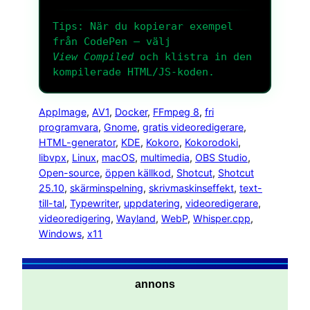
Tips: När du kopierar exempel
från CodePen – välj
View Compiled
och klistra in den
kompilerade HTML/JS-koden.
AppImage
, 
AV1
, 
Docker
, 
FFmpeg 8
, 
fri
programvara
, 
Gnome
, 
gratis videoredigerare
, 
HTML-generator
, 
KDE
, 
Kokoro
, 
Kokorodoki
, 
libvpx
, 
Linux
, 
macOS
, 
multimedia
, 
OBS Studio
, 
Open-source
, 
öppen källkod
, 
Shotcut
, 
Shotcut
25.10
, 
skärminspelning
, 
skrivmaskinseffekt
, 
text-
till-tal
, 
Typewriter
, 
uppdatering
, 
videoredigerare
, 
videoredigering
, 
Wayland
, 
WebP
, 
Whisper.cpp
, 
Windows
, 
x11
annons