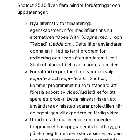
Shotcut 25.10 även flera mindre förbättringar och
uppdateringar:
Nya alternativ för filhantering: I
egenskapsmenyn för mediafiler finns nu
alternativen “Open With” (
Öppna med…
) och
“Reload” (
Ladda om
). Detta låter användaren
öppna en fil i ett externt program för
redigering och sedan återuppdatera filen i
Shotcut utan att behöva importera om den.
Förbättrad exportfunktion: När man väljer
Exportera
och
Exportera fil
i Shotcut,
kommer programmet nu som standard att
föreslå export av video/ljud istället för att
spara ett projekt. Detta minskar risken att
användare av misstag sparar projektfilen när
de egentligen vill exportera en färdig video.
Uppdaterade multimedia-komponenter:
Programmet har uppgraderats till att bygga
på FFmpeg 8, den senaste versionen av den