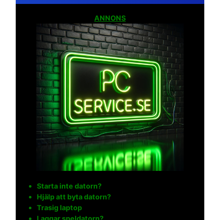
ANNONS
Starta inte datorn?
Hjälp att byta datorn?
Trasig laptop
Laggar speldatorn?