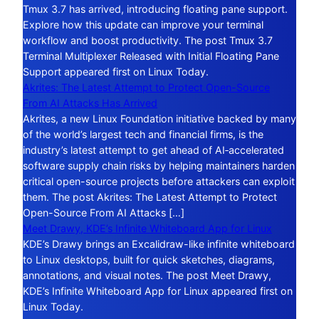
Tmux 3.7 has arrived, introducing floating pane support.
Explore how this update can improve your terminal
workflow and boost productivity. The post Tmux 3.7
Terminal Multiplexer Released with Initial Floating Pane
Support appeared first on Linux Today.
Akrites: The Latest Attempt to Protect Open-Source
From AI Attacks Has Arrived
Akrites, a new Linux Foundation initiative backed by many
of the world’s largest tech and financial firms, is the
industry’s latest attempt to get ahead of AI‑accelerated
software supply chain risks by helping maintainers harden
critical open-source projects before attackers can exploit
them. The post Akrites: The Latest Attempt to Protect
Open-Source From AI Attacks […]
Meet Drawy, KDE’s Infinite Whiteboard App for Linux
KDE’s Drawy brings an Excalidraw-like infinite whiteboard
to Linux desktops, built for quick sketches, diagrams,
annotations, and visual notes. The post Meet Drawy,
KDE’s Infinite Whiteboard App for Linux appeared first on
Linux Today.