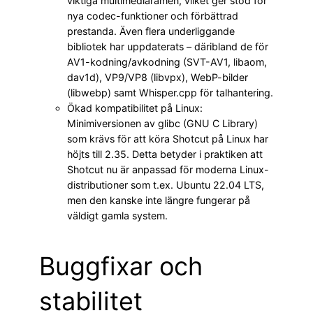
viktiga multimediaramen, vilket ger stöd för
nya codec-funktioner och förbättrad
prestanda. Även flera underliggande
bibliotek har uppdaterats – däribland de för
AV1-kodning/avkodning (SVT-AV1, libaom,
dav1d), VP9/VP8 (libvpx), WebP-bilder
(libwebp) samt Whisper.cpp för talhantering.
Ökad kompatibilitet på Linux:
Minimiversionen av glibc (GNU C Library)
som krävs för att köra Shotcut på Linux har
höjts till 2.35. Detta betyder i praktiken att
Shotcut nu är anpassad för moderna Linux-
distributioner som t.ex. Ubuntu 22.04 LTS,
men den kanske inte längre fungerar på
väldigt gamla system.
Buggfixar och
stabilitet