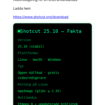
Ladda hem
https://www.shotcut.org/download
Shotcut 25.10 – Fakta
Version
25.10 (stabil)
Plattformar
Linux · macOS · Windows
Typ
Öppen källkod · gratis
videoredigerare
Körning på Linux
AppImage (glibc ≥ 2.35)
Multimedia
FFmpeg 8 + uppdaterade bibliotek