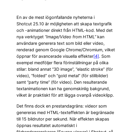
En av de mest iögonfallande nyheterna i
Shotcut 25.10 är möjligheten att skapa textgrafik
och -animationer direkt från HTML-kod. Med det
nya verktyget
“Image/Video from HTML”
kan
användare generera text som bild eller video,
renderad genom Google Chrome/Chromium, vilket
öppnar för avancerade visuella effekter
[4]
. Som
exempel medföljer flera förinställningar på olika
stilar: bland annat “3D image”, “elastic stroke” (för
video), “folded” och “gold metal” (för stillbilder)
samt “party time” (för video). Den resulterande
textanimationen kan ha genomskinlig bakgrund,
vilket är praktiskt för att lägga ovanpå videoklipp.
Det finns dock en prestandagräns: videor som
genereras med HTML-texteffekten är begränsade
till 15 bildrutor per sekund. När effekten skapas
öppnas resultatet automatiskt i
förhandsgranskaren (Source viewer) i Shotcut, så