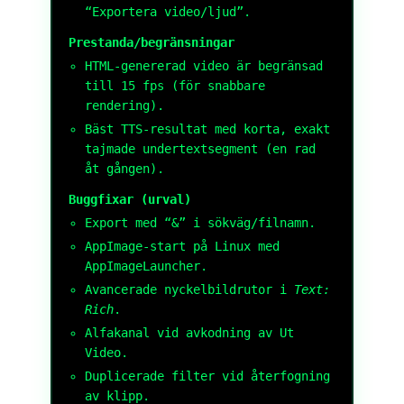
“Exportera video/ljud”.
Prestanda/begränsningar
HTML-genererad video är begränsad
till 15 fps (för snabbare
rendering).
Bäst TTS-resultat med korta, exakt
tajmade undertextsegment (en rad
åt gången).
Buggfixar (urval)
Export med “&” i sökväg/filnamn.
AppImage-start på Linux med
AppImageLauncher.
Avancerade nyckelbildrutor i
Text:
Rich
.
Alfakanal vid avkodning av Ut
Video.
Duplicerade filter vid återfogning
av klipp.