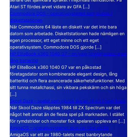
Atari ST fördes arvet vidare av GFA […]
Commodore DOS – operativsystemet som bodde i
diskettstationen
När Commodore 64 läste en diskett var det inte bara
datorn som arbetade. Diskettstationen hade nämligen en
egen processor, ett eget minne och ett eget
operativsystem. Commodore DOS gjorde […]
HP EliteBook x360 1040 G7 – en lyxig företagsdator med
lång batteritid
HP EliteBook x360 1040 G7 var en påkostad
företagsdator som kombinerade elegant design, lång
batteritid och flera avancerade säkerhetsfunktioner. Med
sitt tunna metallchassi, sin vikbara pekskärm och sin höga
[…]
Skool Daze – spelet som gjorde skolan till ett öppet kaos
När Skool Daze släpptes 1984 till ZX Spectrum var det
något helt annat än de flesta spel på marknaden. I stället
för rymdstrider och monster fick spelaren uppleva en […]
AmigaOS – operativsystemet som var före sin tid
AmigaOS var ett av 1980-talets mest banbrytande