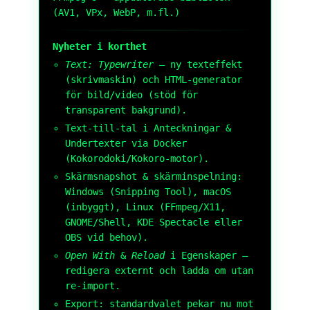
(AV1, VPx, WebP, m.fl.)
Nyheter i korthet
Text: Typewriter
– ny texteffekt
(skrivmaskin) och HTML-generator
för bild/video (stöd för
transparent bakgrund).
Text-till-tal i Anteckningar &
Undertexter via Docker
(Kokorodoki/Kokoro-motor).
Skärmsnapshot & skärminspelning:
Windows (Snipping Tool), macOS
(inbyggt), Linux (FFmpeg/X11,
GNOME/Shell, KDE Spectacle eller
OBS vid behov).
Open With
&
Reload
i Egenskaper –
redigera externt och ladda om utan
re-import.
Export: standardvalet pekar nu mot