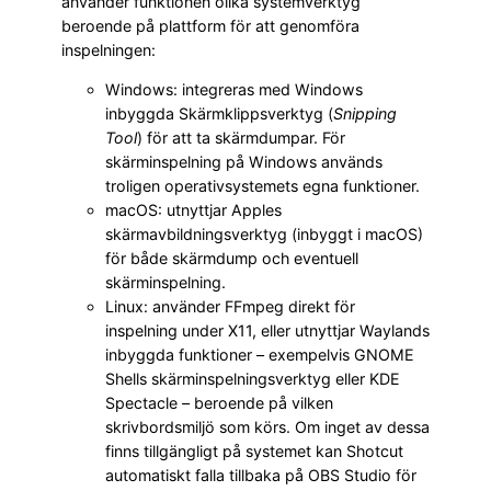
använder funktionen olika systemverktyg
beroende på plattform för att genomföra
inspelningen:
Windows: integreras med Windows
inbyggda Skärmklippsverktyg (
Snipping
Tool
) för att ta skärmdumpar. För
skärminspelning på Windows används
troligen operativsystemets egna funktioner.
macOS: utnyttjar Apples
skärmavbildningsverktyg (inbyggt i macOS)
för både skärmdump och eventuell
skärminspelning.
Linux: använder FFmpeg direkt för
inspelning under X11, eller utnyttjar Waylands
inbyggda funktioner – exempelvis GNOME
Shells skärminspelningsverktyg eller KDE
Spectacle – beroende på vilken
skrivbordsmiljö som körs. Om inget av dessa
finns tillgängligt på systemet kan Shotcut
automatiskt falla tillbaka på OBS Studio för