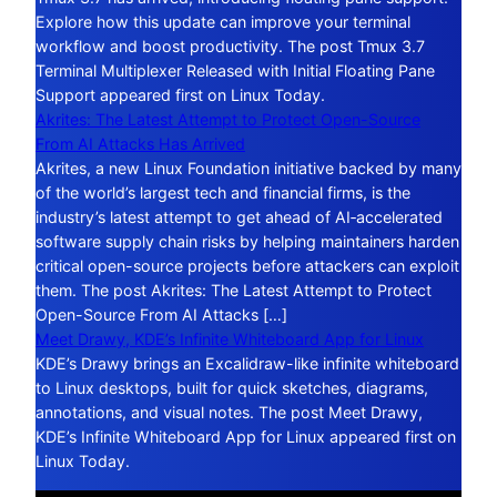
Explore how this update can improve your terminal
workflow and boost productivity. The post Tmux 3.7
Terminal Multiplexer Released with Initial Floating Pane
Support appeared first on Linux Today.
Akrites: The Latest Attempt to Protect Open-Source
From AI Attacks Has Arrived
Akrites, a new Linux Foundation initiative backed by many
of the world’s largest tech and financial firms, is the
industry’s latest attempt to get ahead of AI‑accelerated
software supply chain risks by helping maintainers harden
critical open-source projects before attackers can exploit
them. The post Akrites: The Latest Attempt to Protect
Open-Source From AI Attacks […]
Meet Drawy, KDE’s Infinite Whiteboard App for Linux
KDE’s Drawy brings an Excalidraw-like infinite whiteboard
to Linux desktops, built for quick sketches, diagrams,
annotations, and visual notes. The post Meet Drawy,
KDE’s Infinite Whiteboard App for Linux appeared first on
Linux Today.