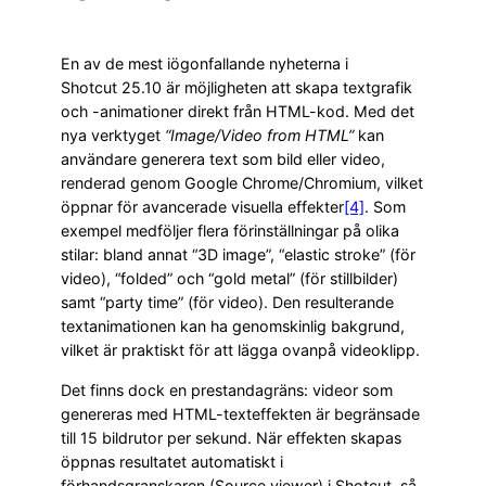
En av de mest iögonfallande nyheterna i
Shotcut 25.10 är möjligheten att skapa textgrafik
och -animationer direkt från HTML-kod. Med det
nya verktyget
“Image/Video from HTML”
kan
användare generera text som bild eller video,
renderad genom Google Chrome/Chromium, vilket
öppnar för avancerade visuella effekter
[4]
. Som
exempel medföljer flera förinställningar på olika
stilar: bland annat “3D image”, “elastic stroke” (för
video), “folded” och “gold metal” (för stillbilder)
samt “party time” (för video). Den resulterande
textanimationen kan ha genomskinlig bakgrund,
vilket är praktiskt för att lägga ovanpå videoklipp.
Det finns dock en prestandagräns: videor som
genereras med HTML-texteffekten är begränsade
till 15 bildrutor per sekund. När effekten skapas
öppnas resultatet automatiskt i
förhandsgranskaren (Source viewer) i Shotcut, så