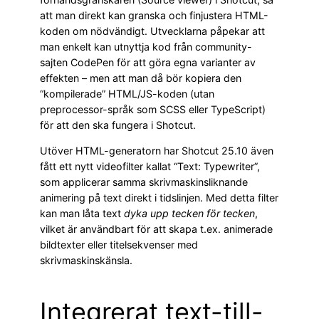
att man direkt kan granska och finjustera HTML-
koden om nödvändigt. Utvecklarna påpekar att
man enkelt kan utnyttja kod från community-
sajten CodePen för att göra egna varianter av
effekten – men att man då bör kopiera den
“kompilerade” HTML/JS-koden (utan
preprocessor-språk som SCSS eller TypeScript)
för att den ska fungera i Shotcut.
Utöver HTML-generatorn har Shotcut 25.10 även
fått ett nytt videofilter kallat “Text: Typewriter”,
som applicerar samma skrivmaskinsliknande
animering på text direkt i tidslinjen. Med detta filter
kan man låta text
dyka upp tecken för tecken
,
vilket är användbart för att skapa t.ex. animerade
bildtexter eller titelsekvenser med
skrivmaskinskänsla.
Integrerat text-till-