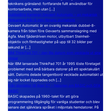
teknikens gränsland: fortfarande fullt användbar för
kontorsarbete, men utan […]
Dubbelåtta Kameran Gevaert Automatic – en mekanisk
filmkamera från 8 mm-filmens storhetstid
Gevaert Automatic är en ovanlig mekanisk dubbel-8-
kamera från tiden före Gevaerts sammanslagning med
Agfa. Med fjäderdriven motor, utbytbart Steinheil-
objektiv och filmhastigheter på upp till 32 bilder per
sekund är […]
IBM ThinkPad 701 – den lilla datorn som vecklade ut sina
vingar
När IBM lanserade ThinkPad 701 år 1995 löste företaget
problemet med små bärbara datorer på ett spektakulärt
sätt. Datorns delade tangentbord vecklade automatiskt ut
sig när locket öppnades och […]
Från stordator till Atari ST – historien om BASIC och GFA
BASIC
BASIC skapades på 1960-talet för att göra
programmering tillgänglig för vanliga studenter och blev
senare det självklara språket i miljontals hemdatorer. På