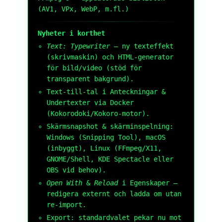
(AV1, VPx, WebP, m.fl.)
Nyheter i korthet
Text: Typewriter
– ny texteffekt
(skrivmaskin) och HTML-generator
för bild/video (stöd för
transparent bakgrund).
Text-till-tal i Anteckningar &
Undertexter via Docker
(Kokorodoki/Kokoro-motor).
Skärmsnapshot & skärminspelning:
Windows (Snipping Tool), macOS
(inbyggt), Linux (FFmpeg/X11,
GNOME/Shell, KDE Spectacle eller
OBS vid behov).
Open With
&
Reload
i Egenskaper –
redigera externt och ladda om utan
re-import.
Export: standardvalet pekar nu mot