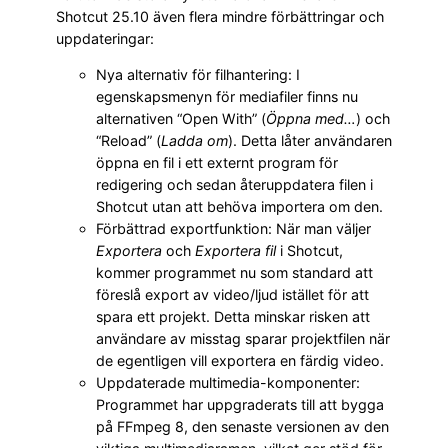
Shotcut 25.10 även flera mindre förbättringar och
uppdateringar:
Nya alternativ för filhantering: I
egenskapsmenyn för mediafiler finns nu
alternativen “Open With” (
Öppna med…
) och
“Reload” (
Ladda om
). Detta låter användaren
öppna en fil i ett externt program för
redigering och sedan återuppdatera filen i
Shotcut utan att behöva importera om den.
Förbättrad exportfunktion: När man väljer
Exportera
och
Exportera fil
i Shotcut,
kommer programmet nu som standard att
föreslå export av video/ljud istället för att
spara ett projekt. Detta minskar risken att
användare av misstag sparar projektfilen när
de egentligen vill exportera en färdig video.
Uppdaterade multimedia-komponenter:
Programmet har uppgraderats till att bygga
på FFmpeg 8, den senaste versionen av den