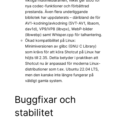
viktiga multimediaramen, vilket ger stöd för
nya codec-funktioner och förbättrad
prestanda. Även flera underliggande
bibliotek har uppdaterats – däribland de för
AV1-kodning/avkodning (SVT-AV1, libaom,
dav1d), VP9/VP8 (libvpx), WebP-bilder
(libwebp) samt Whisper.cpp för talhantering.
Ökad kompatibilitet på Linux:
Minimiversionen av glibc (GNU C Library)
som krävs för att köra Shotcut på Linux har
höjts till 2.35. Detta betyder i praktiken att
Shotcut nu är anpassad för moderna Linux-
distributioner som t.ex. Ubuntu 22.04 LTS,
men den kanske inte längre fungerar på
väldigt gamla system.
Buggfixar och
stabilitet