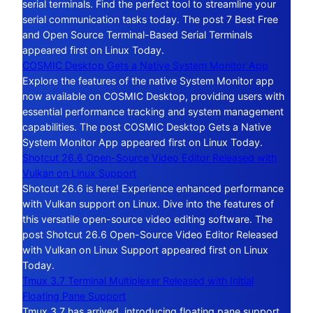
serial terminals. Find the perfect tool to streamline your
serial communication tasks today. The post 7 Best Free
and Open Source Terminal-Based Serial Terminals
appeared first on Linux Today.
COSMIC Desktop Gets a Native System Monitor App
Explore the features of the native System Monitor app
now available on COSMIC Desktop, providing users with
essential performance tracking and system management
capabilities. The post COSMIC Desktop Gets a Native
System Monitor App appeared first on Linux Today.
Shotcut 26.6 Open-Source Video Editor Released with
Vulkan on Linux Support
Shotcut 26.6 is here! Experience enhanced performance
with Vulkan support on Linux. Dive into the features of
this versatile open-source video editing software. The
post Shotcut 26.6 Open-Source Video Editor Released
with Vulkan on Linux Support appeared first on Linux
Today.
Tmux 3.7 Terminal Multiplexer Released with Initial
Floating Pane Support
Tmux 3.7 has arrived, introducing floating pane support.