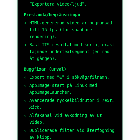
“Exportera video/ljud”.
Prestanda/begränsningar
HTML-genererad video är begränsad
till 15 fps (för snabbare
rendering).
Bäst TTS-resultat med korta, exakt
tajmade undertextsegment (en rad
åt gången).
Buggfixar (urval)
Export med “&” i sökväg/filnamn.
AppImage-start på Linux med
AppImageLauncher.
Avancerade nyckelbildrutor i
Text:
Rich
.
Alfakanal vid avkodning av Ut
Video.
Duplicerade filter vid återfogning
av klipp.