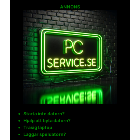
ANNONS
Starta inte datorn?
Hjälp att byta datorn?
Trasig laptop
Laggar speldatorn?