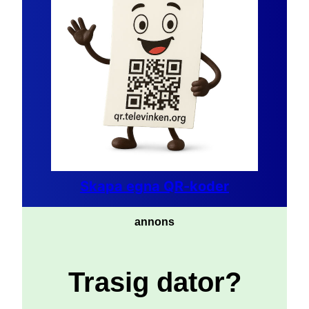
Skapa egna QR-koder
annons
Trasig dator?