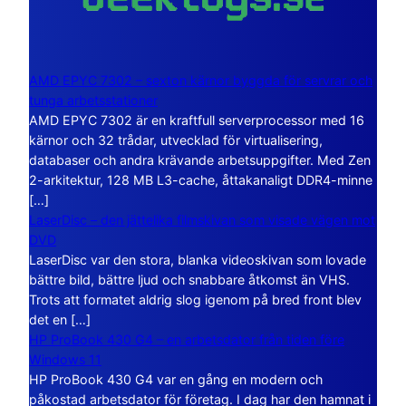
AMD EPYC 7302 – sexton kärnor byggda för servrar och
tunga arbetsstationer
AMD EPYC 7302 är en kraftfull serverprocessor med 16
kärnor och 32 trådar, utvecklad för virtualisering,
databaser och andra krävande arbetsuppgifter. Med Zen
2-arkitektur, 128 MB L3-cache, åttakanaligt DDR4-minne
[…]
LaserDisc – den jättelika filmskivan som visade vägen mot
DVD
LaserDisc var den stora, blanka videoskivan som lovade
bättre bild, bättre ljud och snabbare åtkomst än VHS.
Trots att formatet aldrig slog igenom på bred front blev
det en […]
HP ProBook 430 G4 – en arbetsdator från tiden före
Windows 11
HP ProBook 430 G4 var en gång en modern och
påkostad arbetsdator för företag. I dag har den hamnat i