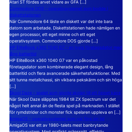
Atari ST fördes arvet vidare av GFA […]
Commodore DOS – operativsystemet som bodde i
diskettstationen
När Commodore 64 läste en diskett var det inte bara
datorn som arbetade. Diskettstationen hade nämligen en
egen processor, ett eget minne och ett eget
operativsystem. Commodore DOS gjorde […]
HP EliteBook x360 1040 G7 – en lyxig företagsdator med
lång batteritid
HP EliteBook x360 1040 G7 var en påkostad
företagsdator som kombinerade elegant design, lång
batteritid och flera avancerade säkerhetsfunktioner. Med
sitt tunna metallchassi, sin vikbara pekskärm och sin höga
[…]
Skool Daze – spelet som gjorde skolan till ett öppet kaos
När Skool Daze släpptes 1984 till ZX Spectrum var det
något helt annat än de flesta spel på marknaden. I stället
för rymdstrider och monster fick spelaren uppleva en […]
AmigaOS – operativsystemet som var före sin tid
AmigaOS var ett av 1980-talets mest banbrytande
operativsystem. Med grafiskt gränssnitt, effektiv