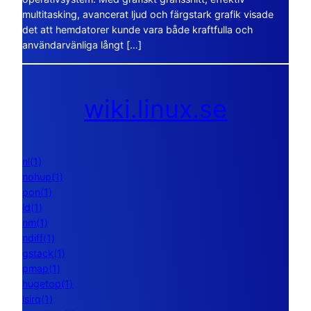
multitasking, avancerat ljud och färgstark grafik visade
det att hemdatorer kunde vara både kraftfulla och
användarvänliga långt […]
wiki.linux.se
nl(1)
nohup(1)
pon(1)
ld(1)
nm(1)
ndiff(1)
gstack(1)
pmap(1)
hugetop(1)
lsirq(1)