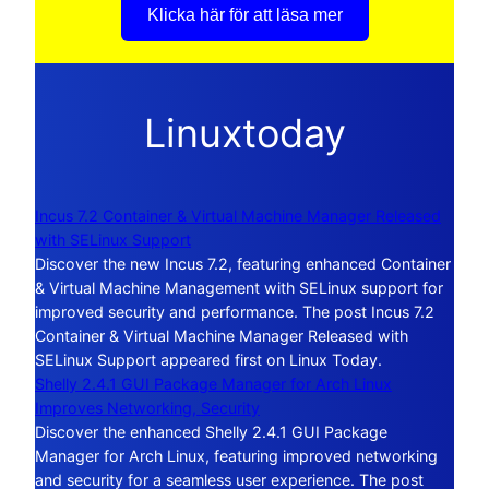
Klicka här för att läsa mer
Linuxtoday
Incus 7.2 Container & Virtual Machine Manager Released
with SELinux Support
Discover the new Incus 7.2, featuring enhanced Container
& Virtual Machine Management with SELinux support for
improved security and performance. The post Incus 7.2
Container & Virtual Machine Manager Released with
SELinux Support appeared first on Linux Today.
Shelly 2.4.1 GUI Package Manager for Arch Linux
Improves Networking, Security
Discover the enhanced Shelly 2.4.1 GUI Package
Manager for Arch Linux, featuring improved networking
and security for a seamless user experience. The post