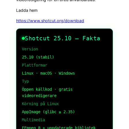
Ladda hem
https://www.shotcut.org/download
Shotcut 25.10 – Fakta
Version
25.10 (stabil)
Plattformar
Linux · macOS · Windows
Typ
Öppen källkod · gratis
videoredigerare
Körning på Linux
AppImage (glibc ≥ 2.35)
Multimedia
FFmpeg 8 + uppdaterade bibliotek