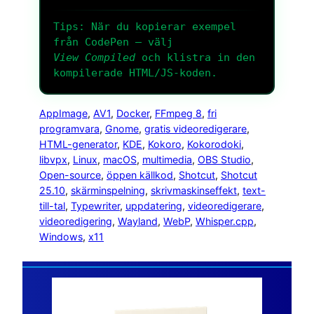
Tips: När du kopierar exempel
från CodePen – välj
View Compiled
och klistra in den
kompilerade HTML/JS-koden.
AppImage
, 
AV1
, 
Docker
, 
FFmpeg 8
, 
fri
programvara
, 
Gnome
, 
gratis videoredigerare
, 
HTML-generator
, 
KDE
, 
Kokoro
, 
Kokorodoki
, 
libvpx
, 
Linux
, 
macOS
, 
multimedia
, 
OBS Studio
, 
Open-source
, 
öppen källkod
, 
Shotcut
, 
Shotcut
25.10
, 
skärminspelning
, 
skrivmaskinseffekt
, 
text-
till-tal
, 
Typewriter
, 
uppdatering
, 
videoredigerare
, 
videoredigering
, 
Wayland
, 
WebP
, 
Whisper.cpp
, 
Windows
, 
x11