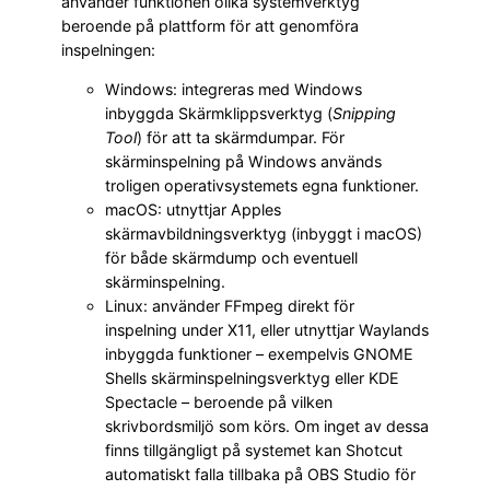
använder funktionen olika systemverktyg
beroende på plattform för att genomföra
inspelningen:
Windows: integreras med Windows
inbyggda Skärmklippsverktyg (
Snipping
Tool
) för att ta skärmdumpar. För
skärminspelning på Windows används
troligen operativsystemets egna funktioner.
macOS: utnyttjar Apples
skärmavbildningsverktyg (inbyggt i macOS)
för både skärmdump och eventuell
skärminspelning.
Linux: använder FFmpeg direkt för
inspelning under X11, eller utnyttjar Waylands
inbyggda funktioner – exempelvis GNOME
Shells skärminspelningsverktyg eller KDE
Spectacle – beroende på vilken
skrivbordsmiljö som körs. Om inget av dessa
finns tillgängligt på systemet kan Shotcut
automatiskt falla tillbaka på OBS Studio för