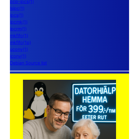
pcp-ipcs(1)
lsipc(1)
ipcs(1)
ipcmk(1)
ipcrm(1)
mkfifo(1)
mkfifo(1p)
uconv(1)
iconv(1)
Debian Source list