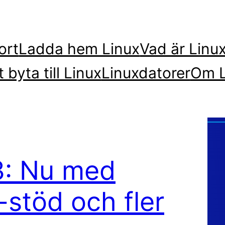
ort
Ladda hem Linux
Vad är Linu
t byta till Linux
Linuxdatorer
Om L
.3: Nu med
-stöd och fler