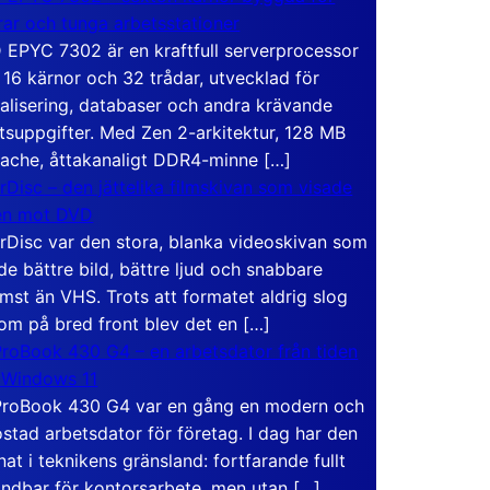
rar och tunga arbetsstationer
EPYC 7302 är en kraftfull serverprocessor
16 kärnor och 32 trådar, utvecklad för
ualisering, databaser och andra krävande
tsuppgifter. Med Zen 2-arkitektur, 128 MB
ache, åttakanaligt DDR4-minne […]
rDisc – den jättelika filmskivan som visade
en mot DVD
rDisc var den stora, blanka videoskivan som
de bättre bild, bättre ljud och snabbare
mst än VHS. Trots att formatet aldrig slog
om på bred front blev det en […]
roBook 430 G4 – en arbetsdator från tiden
 Windows 11
roBook 430 G4 var en gång en modern och
stad arbetsdator för företag. I dag har den
at i teknikens gränsland: fortfarande fullt
ndbar för kontorsarbete, men utan […]