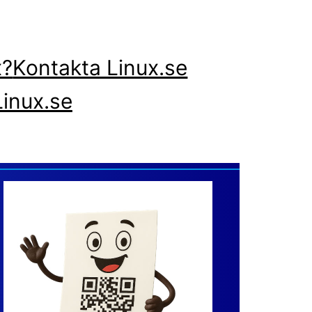
x?
Kontakta Linux.se
inux.se