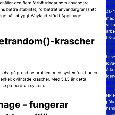
ehåller den flera förbättringar som användare
serv
ns bättre stabilitet, förbättrat användargränssnitt
AMD 
nge på: inbyggt Wayland-stöd i AppImage-
med 
virt
arbe
L3-c
 getrandom()-krascher
Lase
väg
Lase
lova
åtko
 krascha på grund av problem med systemfunktionen
igen
r enkel: oväntade krascher. Med 5.1.3 är detta
HP P
else på berörda system.
före
HP P
mage – fungerar
påko
hamn
anvä