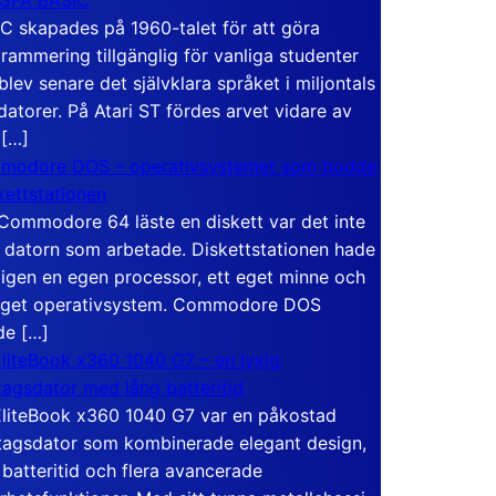
C skapades på 1960-talet för att göra
rammering tillgänglig för vanliga studenter
blev senare det självklara språket i miljontals
atorer. På Atari ST fördes arvet vidare av
 […]
modore DOS – operativsystemet som bodde
skettstationen
Commodore 64 läste en diskett var det inte
 datorn som arbetade. Diskettstationen hade
igen en egen processor, ett eget minne och
eget operativsystem. Commodore DOS
de […]
liteBook x360 1040 G7 – en lyxig
tagsdator med lång batteritid
liteBook x360 1040 G7 var en påkostad
tagsdator som kombinerade elegant design,
 batteritid och flera avancerade