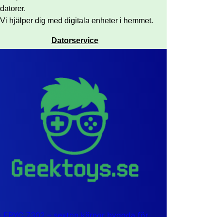
datorer.
Vi hjälper dig med digitala enheter i hemmet.
Datorservice
EPYC 7302 – sexton kärnor byggda för