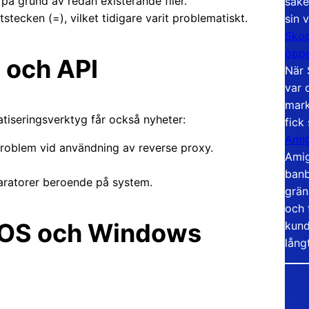
 på grund av redan existerande filer.
säke
tecken (=), vilket tidigare varit problematiskt.
sin 
Skoo
öppe
 och API
När 
var 
mark
tiseringsverktyg får också nyheter:
fick
Amig
roblem vid användning av reverse proxy.
Amig
banb
aratorer beroende på system.
grän
och 
acOS och Windows
kund
lång