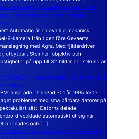
elåtta Kameran Gevaert Automatic – en
nisk filmkamera från 8 mm-filmens
hetstid
ert Automatic är en ovanlig mekanisk
el-8-kamera från tiden före Gevaerts
anslagning med Agfa. Med fjäderdriven
r, utbytbart Steinheil-objektiv och
hastigheter på upp till 32 bilder per sekund är
ThinkPad 701 – den lilla datorn som vecklade
ina vingar
IBM lanserade ThinkPad 701 år 1995 löste
taget problemet med små bärbara datorer på
spektakulärt sätt. Datorns delade
entbord vecklade automatiskt ut sig när
et öppnades och […]
 stordator till Atari ST – historien om BASIC
 GFA BASIC