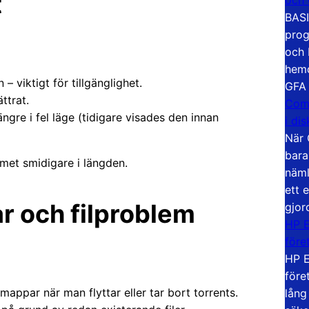
t
BASI
prog
och 
hemd
– viktigt för tillgänglighet.
GFA
ttrat.
Com
ängre i fel läge (tidigare visades den innan
i di
När 
bara
met smidigare i längden.
näml
ett 
r och filproblem
gjor
HP E
före
HP E
före
ppar när man flyttar eller tar bort torrents.
lång