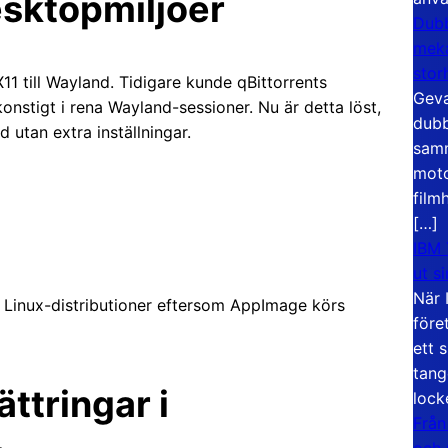
sktopmiljöer
Dubb
meka
stor
11 till Wayland. Tidigare kunde qBittorrents
Geva
nstigt i rena Wayland-sessioner. Nu är detta löst,
dubb
 utan extra inställningar.
samm
moto
film
[…]
IBM 
ut s
När 
Linux-distributioner eftersom AppImage körs
före
ett 
tang
ttringar i
lock
Från
och