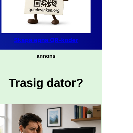
Skapa egna QR-koder
annons
Trasig dator?