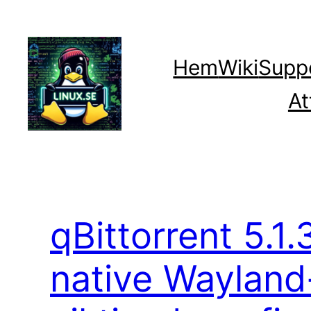
Hoppa
till
innehåll
Hem
Wiki
Supp
At
qBittorrent 5.1
native Wayland