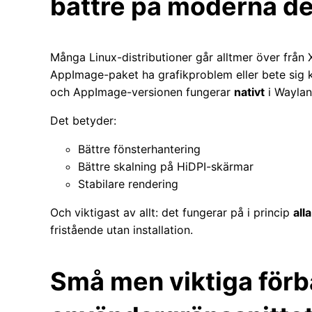
bättre på moderna de
Många Linux-distributioner går alltmer över från X
AppImage-paket ha grafikproblem eller bete sig ko
och AppImage-versionen fungerar
nativt
i Wayland
Det betyder:
Bättre fönsterhantering
Bättre skalning på HiDPI-skärmar
Stabilare rendering
Och viktigast av allt: det fungerar på i princip
alla
fristående utan installation.
Små men viktiga förbä