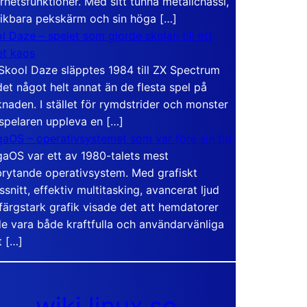
rhetsfunktioner. Med sitt tunna metallchassi,
vikbara pekskärm och sin höga […]
l Daze – spelet som gjorde skolan till ett
t kaos
Skool Daze släpptes 1984 till ZX Spectrum
det något helt annat än de flesta spel på
naden. I stället för rymdstrider och monster
 spelaren uppleva en […]
aOS – operativsystemet som var före sin tid
aOS var ett av 1980-talets mest
rytande operativsystem. Med grafiskt
ssnitt, effektiv multitasking, avancerat ljud
färgstark grafik visade det att hemdatorer
e vara både kraftfulla och användarvänliga
t […]
wiki.linux.se