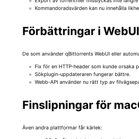
Export av torrentfiler misslyckas inte längre
Kommandoradsvärden kan nu innehålla likhets
Förbättringar i WebUI
De som använder qBittorrents WebUI eller automa
Fix för en HTTP-header som kunde orsaka p
Sökplugin-uppdateraren fungerar bättre.
Webb-API använder nu rätt typ av filvägsep
Finslipningar för m
Även andra plattformar får kärlek: