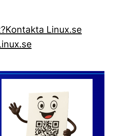
x?
Kontakta Linux.se
inux.se