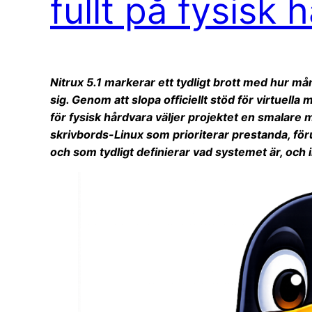
fullt på fysisk 
Nitrux 5.1 markerar ett tydligt brott med hur m
sig. Genom att slopa officiellt stöd för virtuell
för fysisk hårdvara väljer projektet en smalare 
skrivbords-Linux som prioriterar prestanda, föru
och som tydligt definierar vad systemet är, och in