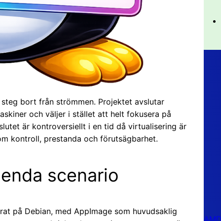
t steg bort från strömmen. Projektet avslutar
askiner och väljer i stället att helt fokusera på
lutet är kontroversiellt i en tid då virtualisering är
 om kontroll, prestanda och förutsägbarhet.
t enda scenario
aserat på Debian, med AppImage som huvudsaklig
AMD 