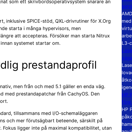
gnat som ett skrivbordsoperativsystem snarare än
serv
AMD 
t, inklusive SPICE-stöd, QXL-drivrutiner för X.Org
med 
nde starta i många hypervisors, men
virt
längre att accepteras. Försöker man starta Nitrux
arbe
 innan systemet startar om.
L3-c
Lase
väg
dlig prestandaprofil
Lase
lova
åtko
rnativ, men från och med 5.1 gäller en enda väg.
igen
rad med prestandapatchar från CachyOS. Den
HP P
ort.
före
HP P
dard, tillsammans med I/O-schemaläggaren
påko
ns och mer förutsägbart beteende, särskilt på
hamn
Fokus ligger inte på maximal kompatibilitet, utan
anvä