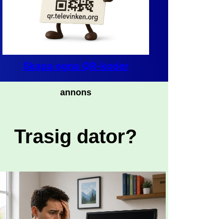
Skapa egna QR-koder
annons
Trasig dator?