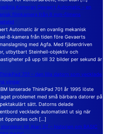
elåtta Kameran Gevaert Automatic – en
nisk filmkamera från 8 mm-filmens
hetstid
ert Automatic är en ovanlig mekanisk
el-8-kamera från tiden före Gevaerts
anslagning med Agfa. Med fjäderdriven
r, utbytbart Steinheil-objektiv och
hastigheter på upp till 32 bilder per sekund är
ThinkPad 701 – den lilla datorn som vecklade
ina vingar
IBM lanserade ThinkPad 701 år 1995 löste
taget problemet med små bärbara datorer på
spektakulärt sätt. Datorns delade
entbord vecklade automatiskt ut sig när
et öppnades och […]
 stordator till Atari ST – historien om BASIC
 GFA BASIC