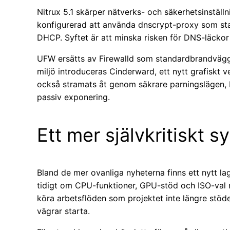
Nitrux 5.1 skärper nätverks- och säkerhetsinstäl
konfigurerad att använda dnscrypt-proxy som st
DHCP. Syftet är att minska risken för DNS-läckor
UFW ersätts av Firewalld som standardbrandvägg. 
miljö introduceras Cinderward, ett nytt grafiskt
också stramats åt genom säkrare parningslägen, b
passiv exponering.
Ett mer självkritiskt 
Bland de mer ovanliga nyheterna finns ett nytt la
tidigt om CPU-funktioner, GPU-stöd och ISO-val
köra arbetsflöden som projektet inte längre stöder
vägrar starta.