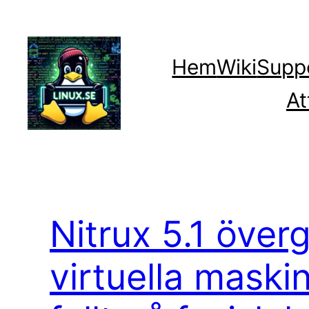
Hoppa
till
innehåll
Hem
Wiki
Supp
At
Nitrux 5.1 över
virtuella maski