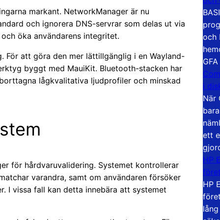
lningarna markant. NetworkManager är nu
BASI
andard och ignorera DNS-servrar som delas ut via
prog
 och öka användarens integritet.
och 
hemd
För att göra den mer lättillgänglig i en Wayland-
GFA
 verktyg byggt med MauiKit. Bluetooth-stacken har
Com
orttagna lågkvalitativa ljudprofiler och minskad
i di
När 
bara
näml
system
ett 
gjor
HP E
ger för hårdvaruvalidering. Systemet kontrollerar
före
 matchar varandra, samt om användaren försöker
HP E
. I vissa fall kan detta innebära att systemet
före
lång