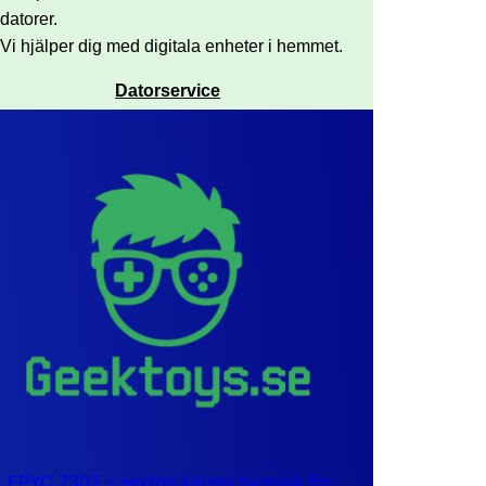
datorer.
Vi hjälper dig med digitala enheter i hemmet.
Datorservice
EPYC 7302 – sexton kärnor byggda för