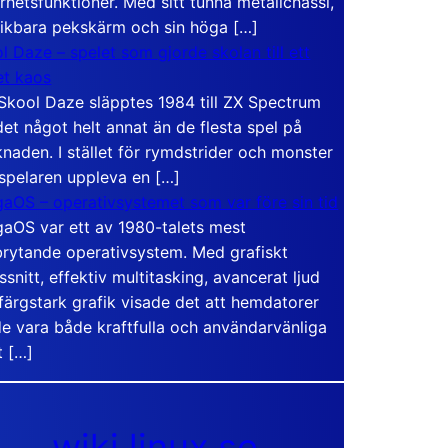
rhetsfunktioner. Med sitt tunna metallchassi,
vikbara pekskärm och sin höga […]
l Daze – spelet som gjorde skolan till ett
t kaos
Skool Daze släpptes 1984 till ZX Spectrum
det något helt annat än de flesta spel på
naden. I stället för rymdstrider och monster
 spelaren uppleva en […]
aOS – operativsystemet som var före sin tid
aOS var ett av 1980-talets mest
rytande operativsystem. Med grafiskt
ssnitt, effektiv multitasking, avancerat ljud
färgstark grafik visade det att hemdatorer
e vara både kraftfulla och användarvänliga
t […]
wiki.linux.se