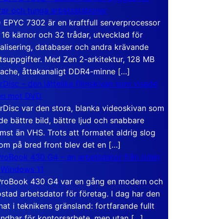
rar och tunga arbetsstationer
EPYC 7302 är en kraftfull serverprocessor
16 kärnor och 32 trådar, utvecklad för
ualisering, databaser och andra krävande
tsuppgifter. Med Zen 2-arkitektur, 128 MB
ache, åttakanaligt DDR4-minne […]
rDisc – den jättelika filmskivan som visade
en mot DVD
rDisc var den stora, blanka videoskivan som
de bättre bild, bättre ljud och snabbare
mst än VHS. Trots att formatet aldrig slog
om på bred front blev det en […]
roBook 430 G4 – en arbetsdator från tiden
 Windows 11
roBook 430 G4 var en gång en modern och
stad arbetsdator för företag. I dag har den
at i teknikens gränsland: fortfarande fullt
ndbar för kontorsarbete, men utan […]