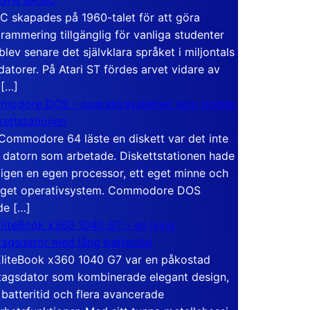
C skapades på 1960-talet för att göra
rammering tillgänglig för vanliga studenter
blev senare det självklara språket i miljontals
atorer. På Atari ST fördes arvet vidare av
 […]
modore DOS – operativsystemet som bodde
skettstationen
Commodore 64 läste en diskett var det inte
 datorn som arbetade. Diskettstationen hade
igen en egen processor, ett eget minne och
eget operativsystem. Commodore DOS
de […]
liteBook x360 1040 G7 – en lyxig
tagsdator med lång batteritid
liteBook x360 1040 G7 var en påkostad
tagsdator som kombinerade elegant design,
 batteritid och flera avancerade