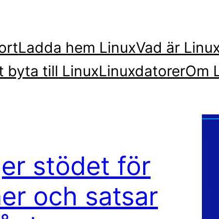
ort
Ladda hem Linux
Vad är Linu
t byta till Linux
Linuxdatorer
Om L
ger stödet för
ner och satsar