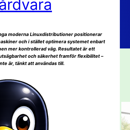
hårdvara
ånga moderna Linuxdistributioner positionerar
a maskiner och i stället optimera systemet enbart
men mer kontrollerad väg. Resultatet är ett
tsägbarhet och säkerhet framför flexibilitet –
te är, tänkt att användas till.