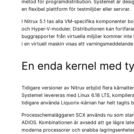
metod för programdistribution. Systemet är desi
en flexibel plattform för testmiljöer eller servrar.
I Nitrux 5.1 tas alla VM-specifika komponenter bor
och Hyper-V-moduler. Distributionen kan fortfara
buggrapporter från virtuella miljöer kommer inte 
i en virtuell maskin visas ett varningsmeddelande
En enda kernel med ty
Tidigare versioner av Nitrux erbjöd flera kärnalte
Systemet levereras med Linux 6.18 LTS, kompile
tidigare använda Liquorix-kärnan har helt tagits b
Processchemaläggaren SCX används nu som stan
ADIOS. Kombinationen är avsedd att ge lägre late
moderna processorer och snabba lagringsenheter. 