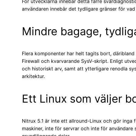
För utvecklarna innebär detta färre svårdiagnost
användaren innebär det tydligare gränser för vad N
Mindre bagage, tydliga
Flera komponenter har helt tagits bort, däriblan
Firewall och kvarvarande SysV-skript. Enligt utvec
och historiskt arv, samt att ytterligare renodla 
arkitektur.
Ett Linux som väljer bor
Nitrux 5.1 är inte ett allround-Linux och gör inga f
maskiner, inte för servrar och inte för användare
grundläggande delar.