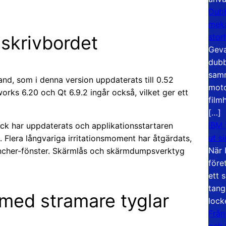
Dubb
meka
 skrivbordet
stor
Geva
dubb
samm
and, som i denna version uppdaterats till 0.52
moto
rks 6.20 och Qt 6.9.2 ingår också, vilket ger ett
film
[…]
IBM 
ock har uppdaterats och applikationsstartaren
ut s
lera långvariga irritationsmoment har åtgärdats,
När 
ncher-fönster. Skärmlås och skärmdumpsverktyg
före
ett 
tang
med stramare tyglar
lock
Från
och