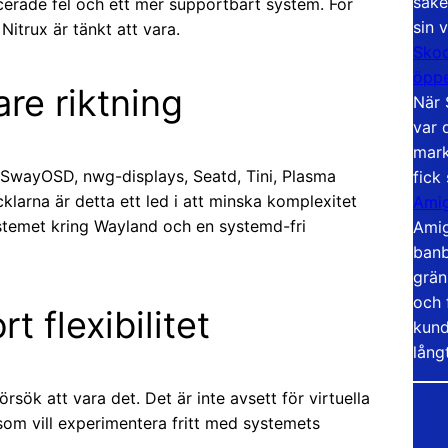
säke
icerade fel och ett mer supportbart system. För
sin 
itrux är tänkt att vara.
Skoo
öppe
re riktning
När 
var 
mark
d SwayOSD, nwg-displays, Seatd, Tini, Plasma
fick
klarna är detta ett led i att minska komplexitet
Amig
systemet kring Wayland och en systemd-fri
Amig
banb
grän
och 
t flexibilitet
kund
lång
örsök att vara det. Det är inte avsett för virtuella
 som vill experimentera fritt med systemets