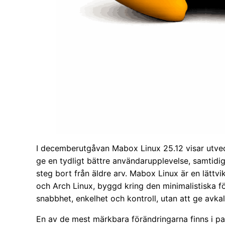
I decemberutgåvan Mabox Linux 25.12 visar utvec
ge en tydligt bättre användarupplevelse, samtidig
steg bort från äldre arv. Mabox Linux är en lättvi
och Arch Linux, byggd kring den minimalistiska f
snabbhet, enkelhet och kontroll, utan att ge avka
En av de mest märkbara förändringarna finns i p