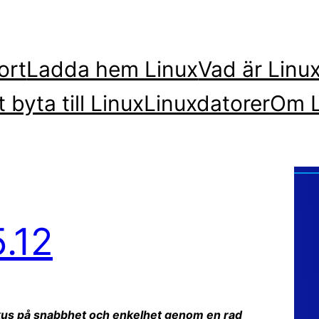
ort
Ladda hem Linux
Vad är Linu
t byta till Linux
Linuxdatorer
Om L
.12
okus på snabbhet och enkelhet genom en rad