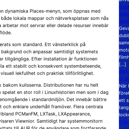
Dubb
 Den dynamiska Places-menyn, som öppnas med
meka
er både lokala mappar och nätverksplatser som nås
stor
 arbetar mot servrar eller delade resurser innebär
Geva
flöde.
dubb
samm
erats som standard. Ett vänsterklick på
moto
g bakgrund och anpassar samtidigt systemets
film
r tillgängliga. Efter installation är funktionen
[…]
la ett stabilt och konsekvent systembeteende,
IBM 
suell lekfullhet och praktisk tillförlitlighet.
ut s
 bakom kulisserna. Distributionen har nu helt
När 
spelat en stor roll i Linuxhistorien men som i dag
före
genomgående i standardmiljön. Det innebär bättre
ett 
 och enklare underhåll framöver. Flera centrala
tang
äribland PCManFM, LXTask, LXAppearance,
lock
isaren Viewnior. Samtidigt har systemmonitorn
Från
lyttats till AUR för de användare som fortfarande
och