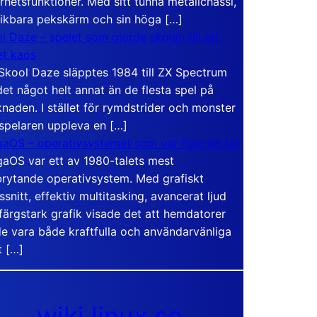
rhetsfunktioner. Med sitt tunna metallchassi,
vikbara pekskärm och sin höga […]
l Daze – spelet som gjorde skolan till ett
t kaos
Skool Daze släpptes 1984 till ZX Spectrum
det något helt annat än de flesta spel på
naden. I stället för rymdstrider och monster
 spelaren uppleva en […]
aOS – operativsystemet som var före sin tid
aOS var ett av 1980-talets mest
rytande operativsystem. Med grafiskt
ssnitt, effektiv multitasking, avancerat ljud
färgstark grafik visade det att hemdatorer
e vara både kraftfulla och användarvänliga
t […]
wiki.linux.se