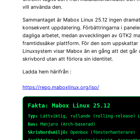
vill använda den.
Sammantaget är Mabox Linux 25.12 ingen dramat
konsekvent uppdatering. Förbättringarna i panele
dagliga arbetet, medan avvecklingen av GTK2 mar
framtidssäker plattform. För den som uppskattar e
Linuxsystem visar Mabox än en gång att det går 
skrivbord utan att förlora sin identitet.
Ladda hem härifrån :
https://repo.maboxlinux.org/
iso
/
Fakta: Mabox Linux 25.12
Typ:
Lättviktig, rullande (rolling-release) L
Bas:
Manjaro (Arch-baserad)
Skrivbordsmiljö:
Openbox (fönsterhanterare)