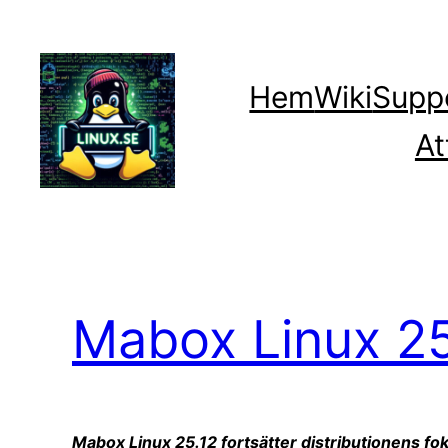
Hoppa
till
innehåll
Hem
Wiki
Supp
At
Mabox Linux 25
Mabox Linux 25.12 fortsätter distributionens f