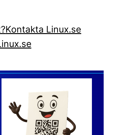
x?
Kontakta Linux.se
inux.se