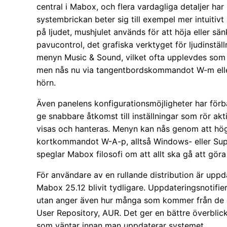
central i Mabox, och flera vardagliga detaljer ha
systembrickan beter sig till exempel mer intuitivt ä
på ljudet, mushjulet används för att höja eller s
pavucontrol, det grafiska verktyget för ljudinställ
menyn Music & Sound, vilket ofta upplevdes som 
men nås nu via tangentbordskommandot W-m eller
hörn.
Även panelens konfigurationsmöjligheter har förbä
ge snabbare åtkomst till inställningar som rör akt
visas och hanteras. Menyn kan nås genom att hög
kortkommandot W-A-p, alltså Windows- eller Sup
speglar Mabox filosofi om att allt ska gå att gö
För användare av en rullande distribution är uppd
Mabox 25.12 blivit tydligare. Uppdateringsnotifier
utan anger även hur många som kommer från de off
User Repository, AUR. Det ger en bättre överblick
som väntar innan man uppdaterar systemet.