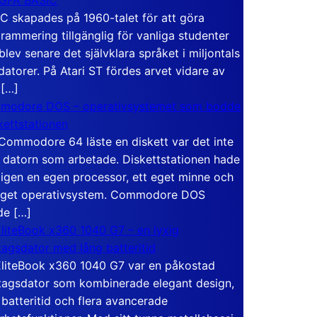
C skapades på 1960-talet för att göra
rammering tillgänglig för vanliga studenter
blev senare det självklara språket i miljontals
atorer. På Atari ST fördes arvet vidare av
 […]
modore DOS – operativsystemet som bodde
skettstationen
Commodore 64 läste en diskett var det inte
 datorn som arbetade. Diskettstationen hade
igen en egen processor, ett eget minne och
eget operativsystem. Commodore DOS
de […]
liteBook x360 1040 G7 – en lyxig
tagsdator med lång batteritid
liteBook x360 1040 G7 var en påkostad
tagsdator som kombinerade elegant design,
 batteritid och flera avancerade