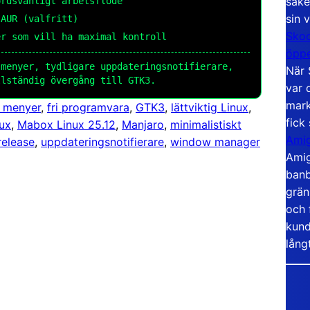
säke
rdsvänligt arbetsflöde
sin 
AUR (valfritt)
Skoo
r som vill ha maximal kontroll
öppe
menyer, tydligare uppdateringsnotifierare,
När 
llständig övergång till GTK3.
var 
mark
 menyer
, 
fri programvara
, 
GTK3
, 
lättviktig Linux
, 
fick
ux
, 
Mabox Linux 25.12
, 
Manjaro
, 
minimalistiskt
Amig
release
, 
uppdateringsnotifierare
, 
window manager
Amig
banb
grän
och 
kund
lång