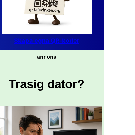
Skapa egna QR-koder
annons
Trasig dator?