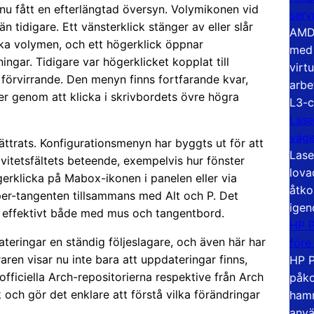
r nu fått en efterlängtad översyn. Volymikonen vid
serv
n tidigare. Ett vänsterklick stänger av eller slår
AMD 
änka volymen, och ett högerklick öppnar
med 
ningar. Tidigare var högerklicket kopplat till
virt
förvirrande. Den menyn finns fortfarande kvar,
arbe
 genom att klicka i skrivbordets övre högra
L3-c
Lase
väg
ttrats. Konfigurationsmenyn har byggts ut för att
Lase
ivitetsfältets beteende, exempelvis hur fönster
lova
erklicka på Mabox-ikonen i panelen eller via
åtko
er-tangenten tillsammans med Alt och P. Det
igen
ra effektivt både med mus och tangentbord.
HP P
ateringar en ständig följeslagare, och även här har
före
aren visar nu inte bara att uppdateringar finns,
HP P
iciella Arch-repositorierna respektive från Arch
påko
 och gör det enklare att förstå vilka förändringar
hamn
anvä