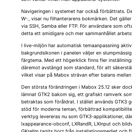
Navigeringen i systemet har också förbättrats.
W-., visar nu filhanterarens bokmärken. Det gäll
via SSH, Samba eller FTP. För användare som ofta
detta ett smidigare och mer sammanhållet arbets
I live-miljön har automatisk temaanpassning aktiv
bakgrundsikonen i panelen väljer en slumpmässi
färgtema. Med ett högerklick finns fler inställninga
däremot avstängd som standard, för att säkerstäl
vilket visar på Mabox strävan efter balans mellan vi
Den största förändringen i Mabox 25.12 sker dock
lämnat GTK2 bakom sig, ett grafiskt ramverk som 
betraktas som föråldrat. I stället används GTK3 
stöd för moderna teman, förbättrad kompatibilitet
verktyg levereras nu som GTK3-applikationer, d
lxappearance-obconf, LXRandR, LXInput och bildv
GKrellm tagits bort från installationsmediet och f