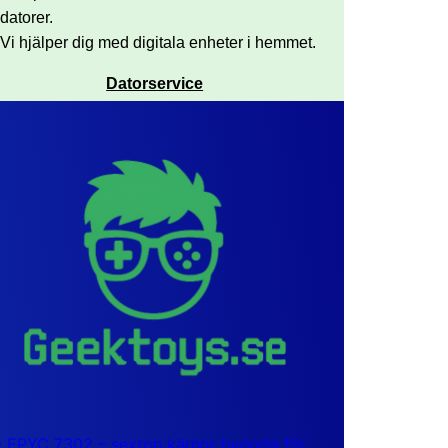
datorer.
Vi hjälper dig med digitala enheter i hemmet.
Datorservice
EPYC 7302 – sexton kärnor byggda för