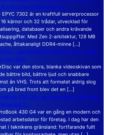
rar och tunga arbetsstationer
EPYC 7302 är en kraftfull serverprocessor
16 kärnor och 32 trådar, utvecklad för
ualisering, databaser och andra krävande
tsuppgifter. Med Zen 2-arkitektur, 128 MB
ache, åttakanaligt DDR4-minne […]
rDisc – den jättelika filmskivan som visade
en mot DVD
rDisc var den stora, blanka videoskivan som
de bättre bild, bättre ljud och snabbare
mst än VHS. Trots att formatet aldrig slog
om på bred front blev det en […]
roBook 430 G4 – en arbetsdator från tiden
 Windows 11
roBook 430 G4 var en gång en modern och
stad arbetsdator för företag. I dag har den
at i teknikens gränsland: fortfarande fullt
ndbar för kontorsarbete, men utan […]