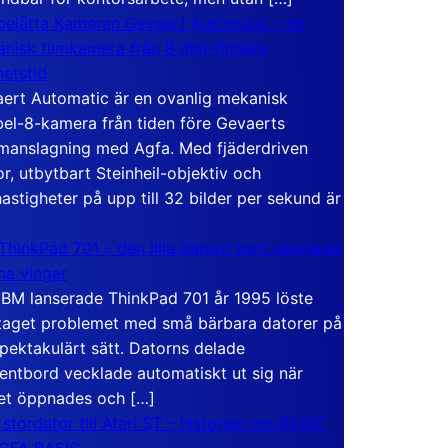
elåtta Kameran Gevaert Automatic – en
nisk filmkamera från 8 mm-filmens
hetstid
ert Automatic är en ovanlig mekanisk
el-8-kamera från tiden före Gevaerts
anslagning med Agfa. Med fjäderdriven
r, utbytbart Steinheil-objektiv och
hastigheter på upp till 32 bilder per sekund är
ThinkPad 701 – den lilla datorn som vecklade
ina vingar
IBM lanserade ThinkPad 701 år 1995 löste
taget problemet med små bärbara datorer på
spektakulärt sätt. Datorns delade
entbord vecklade automatiskt ut sig när
et öppnades och […]
 stordator till Atari ST – historien om BASIC
 GFA BASIC