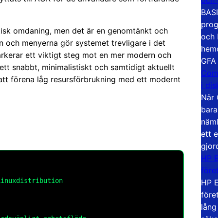
BASI
prog
isk omdaning, men det är en genomtänkt och
och 
n och menyerna gör systemet trevligare i det
hemd
kerar ett viktigt steg mot en mer modern och
GFA
tt snabbt, minimalistiskt och samtidigt aktuellt
Com
att förena låg resursförbrukning med ett modernt
i di
När 
bara
näml
ett 
gjor
HP E
före
inuxdistribution
HP E
före
lång