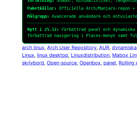
Inriktning:
Snabbt, minimalistiskt, tangentbo
Paketkällor:
Officiella Arch/Manjaro-repon + 
Målgrupp:
Avancerade användare och entusiaste
Nytt i 25.12:
Förbättrad panel och dynamiska 
förbättrad navigering i Places-menyn samt fu
arch linux
, 
Arch User Repository
, 
AUR
, 
dynamiska
Linux
, 
linux desktop
, 
Linuxdistribution
, 
Mabox Lin
skrivbord
, 
Open-source
, 
Openbox
, 
panel
, 
Rolling 