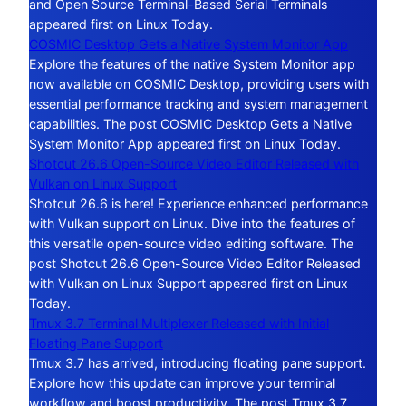
and Open Source Terminal-Based Serial Terminals
appeared first on Linux Today.
COSMIC Desktop Gets a Native System Monitor App
Explore the features of the native System Monitor app
now available on COSMIC Desktop, providing users with
essential performance tracking and system management
capabilities. The post COSMIC Desktop Gets a Native
System Monitor App appeared first on Linux Today.
Shotcut 26.6 Open-Source Video Editor Released with
Vulkan on Linux Support
Shotcut 26.6 is here! Experience enhanced performance
with Vulkan support on Linux. Dive into the features of
this versatile open-source video editing software. The
post Shotcut 26.6 Open-Source Video Editor Released
with Vulkan on Linux Support appeared first on Linux
Today.
Tmux 3.7 Terminal Multiplexer Released with Initial
Floating Pane Support
Tmux 3.7 has arrived, introducing floating pane support.
Explore how this update can improve your terminal
workflow and boost productivity. The post Tmux 3.7