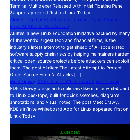
Terminal Multiplexer Released with Initial Floating Pane
Support appeared first on Linux Today.
Akrites: The Latest Attempt to Protect Open-Source
From AI Attacks Has Arrived
Akrites, a new Linux Foundation initiative backed by many
of the world’s largest tech and financial firms, is the
industry’s latest attempt to get ahead of AI‑accelerated
software supply chain risks by helping maintainers harden
critical open-source projects before attackers can exploit
them. The post Akrites: The Latest Attempt to Protect
Open-Source From AI Attacks […]
Meet Drawy, KDE’s Infinite Whiteboard App for Linux
KDE’s Drawy brings an Excalidraw-like infinite whiteboard
to Linux desktops, built for quick sketches, diagrams,
annotations, and visual notes. The post Meet Drawy,
KDE’s Infinite Whiteboard App for Linux appeared first on
Linux Today.
ANNONS