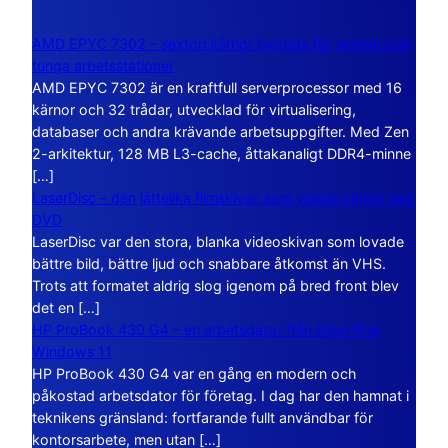
AMD EPYC 7302 – sexton kärnor byggda för servrar och
tunga arbetsstationer
AMD EPYC 7302 är en kraftfull serverprocessor med 16
kärnor och 32 trådar, utvecklad för virtualisering,
databaser och andra krävande arbetsuppgifter. Med Zen
2-arkitektur, 128 MB L3-cache, åttakanaligt DDR4-minne
[…]
LaserDisc – den jättelika filmskivan som visade vägen mot
DVD
LaserDisc var den stora, blanka videoskivan som lovade
bättre bild, bättre ljud och snabbare åtkomst än VHS.
Trots att formatet aldrig slog igenom på bred front blev
det en […]
HP ProBook 430 G4 – en arbetsdator från tiden före
Windows 11
HP ProBook 430 G4 var en gång en modern och
påkostad arbetsdator för företag. I dag har den hamnat i
teknikens gränsland: fortfarande fullt användbar för
kontorsarbete, men utan […]