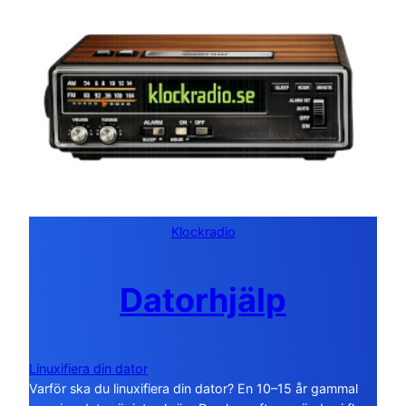
Klockradio
Datorhjälp
Linuxifiera din dator
Varför ska du linuxifiera din dator? En 10–15 år gammal