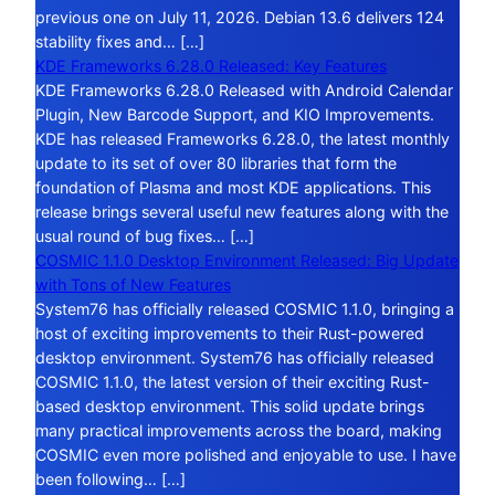
previous one on July 11, 2026. Debian 13.6 delivers 124
stability fixes and… […]
KDE Frameworks 6.28.0 Released: Key Features
KDE Frameworks 6.28.0 Released with Android Calendar
Plugin, New Barcode Support, and KIO Improvements.
KDE has released Frameworks 6.28.0, the latest monthly
update to its set of over 80 libraries that form the
foundation of Plasma and most KDE applications. This
release brings several useful new features along with the
usual round of bug fixes… […]
COSMIC 1.1.0 Desktop Environment Released: Big Update
with Tons of New Features
System76 has officially released COSMIC 1.1.0, bringing a
host of exciting improvements to their Rust-powered
desktop environment. System76 has officially released
COSMIC 1.1.0, the latest version of their exciting Rust-
based desktop environment. This solid update brings
many practical improvements across the board, making
COSMIC even more polished and enjoyable to use. I have
been following… […]