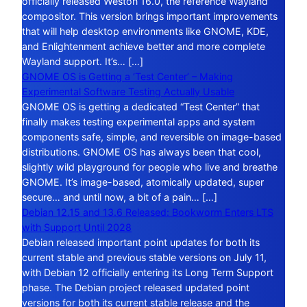
officially released Weston 16.0, the reference Wayland
compositor. This version brings important improvements
that will help desktop environments like GNOME, KDE,
and Enlightenment achieve better and more complete
Wayland support. It’s… […]
GNOME OS is Getting a ‘Test Center’ – Making
Experimental Software Testing Actually Usable
GNOME OS is getting a dedicated “Test Center” that
finally makes testing experimental apps and system
components safe, simple, and reversible on image-based
distributions. GNOME OS has always been that cool,
slightly wild playground for people who live and breathe
GNOME. It’s image-based, atomically updated, super
secure… and until now, a bit of a pain… […]
Debian 12.15 and 13.6 Released: Bookworm Enters LTS
with Support Until 2028
Debian released important point updates for both its
current stable and previous stable versions on July 11,
with Debian 12 officially entering its Long Term Support
phase. The Debian project released updated point
versions for both its current stable release and the