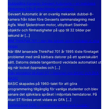
Dubbelåtta Kameran Gevaert Automatic – en mekanisk
filmkamera från 8 mm-filmens storhetstid
Gevaert Automatic är en ovanlig mekanisk dubbel-8-
kamera från tiden före Gevaerts sammanslagning med
Agfa. Med fjäderdriven motor, utbytbart Steinheil-
objektiv och filmhastigheter på upp till 32 bilder per
sekund är […]
IBM ThinkPad 701 – den lilla datorn som vecklade ut sina
vingar
När IBM lanserade ThinkPad 701 år 1995 löste företaget
problemet med små bärbara datorer på ett spektakulärt
sätt. Datorns delade tangentbord vecklade automatiskt ut
sig när locket öppnades och […]
Från stordator till Atari ST – historien om BASIC och GFA
BASIC
BASIC skapades på 1960-talet för att göra
programmering tillgänglig för vanliga studenter och blev
senare det självklara språket i miljontals hemdatorer. På
Atari ST fördes arvet vidare av GFA […]
Commodore DOS – operativsystemet som bodde i