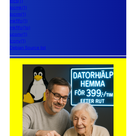
ipcs(1)
ipcmk(1)
ipcrm(1)
mkfifo(1)
mkfifo(1p)
uconv(1)
iconv(1)
Debian Source list