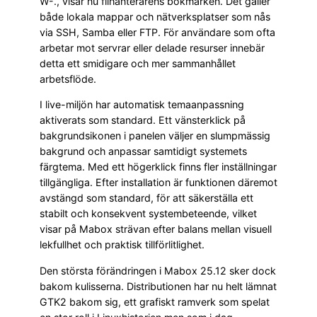
W-., visar nu filhanterarens bokmärken. Det gäller
både lokala mappar och nätverksplatser som nås
via SSH, Samba eller FTP. För användare som ofta
arbetar mot servrar eller delade resurser innebär
detta ett smidigare och mer sammanhållet
arbetsflöde.
I live-miljön har automatisk temaanpassning
aktiverats som standard. Ett vänsterklick på
bakgrundsikonen i panelen väljer en slumpmässig
bakgrund och anpassar samtidigt systemets
färgtema. Med ett högerklick finns fler inställningar
tillgängliga. Efter installation är funktionen däremot
avstängd som standard, för att säkerställa ett
stabilt och konsekvent systembeteende, vilket
visar på Mabox strävan efter balans mellan visuell
lekfullhet och praktisk tillförlitlighet.
Den största förändringen i Mabox 25.12 sker dock
bakom kulisserna. Distributionen har nu helt lämnat
GTK2 bakom sig, ett grafiskt ramverk som spelat