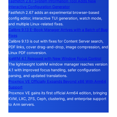
Fastfetch 2.67 System Information Tool Adds New
Interactive Configuration Generator
Fastfetch 2.67 adds an experimental browser-based
config editor, interactive TUI generation, watch mode,
and multiple Linux-related fixes.
Calibre 9.13 E-Book Manager Arrives with a Batch of Bug
Fixes
Calibre 9.13 is out with fixes for Content Server search,
PDF links, cover drag-and-drop, image compression, and
Linux PDF conversion.
IceWM 4.1 Released with New Window Focus Control
The lightweight IceWM window manager reaches version
4.1 with improved focus handling, safer configuration
parsing, and updated translations.
Proxmox VE Officially Expands Beyond x86 With Arm64
Support
Proxmox VE gains its first official Arm64 edition, bringing
KVM, LXC, ZFS, Ceph, clustering, and enterprise support
to Arm servers.