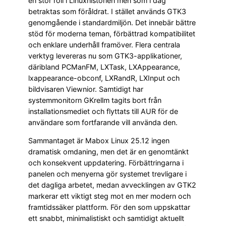
en stor roll i Linuxhistorien men som i dag
betraktas som föråldrat. I stället används GTK3
genomgående i standardmiljön. Det innebär bättre
stöd för moderna teman, förbättrad kompatibilitet
och enklare underhåll framöver. Flera centrala
verktyg levereras nu som GTK3-applikationer,
däribland PCManFM, LXTask, LXAppearance,
lxappearance-obconf, LXRandR, LXInput och
bildvisaren Viewnior. Samtidigt har
systemmonitorn GKrellm tagits bort från
installationsmediet och flyttats till AUR för de
användare som fortfarande vill använda den.
Sammantaget är Mabox Linux 25.12 ingen
dramatisk omdaning, men det är en genomtänkt
och konsekvent uppdatering. Förbättringarna i
panelen och menyerna gör systemet trevligare i
det dagliga arbetet, medan avvecklingen av GTK2
markerar ett viktigt steg mot en mer modern och
framtidssäker plattform. För den som uppskattar
ett snabbt, minimalistiskt och samtidigt aktuellt