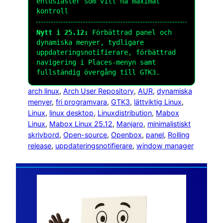
entusiaster som vill ha maximal
kontroll
Nytt i 25.12:
Förbättrad panel och
dynamiska menyer, tydligare
uppdateringsnotifierare, förbättrad
navigering i Places-menyn samt
fullständig övergång till GTK3.
arch linux
, 
Arch User Repository
, 
AUR
, 
dynamiska
menyer
, 
fri programvara
, 
GTK3
, 
lättviktig Linux
, 
Linux
, 
linux desktop
, 
Linuxdistribution
, 
Mabox
Linux
, 
Mabox Linux 25.12
, 
Manjaro
, 
minimalistiskt
skrivbord
, 
Open-source
, 
Openbox
, 
panel
, 
Rolling
release
, 
uppdateringsnotifierare
, 
window manager