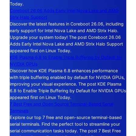
Today.
Coreboot 26.06 Adds Early Intel Nova Lake and AMD
Strix Halo Support
Discover the latest features in Coreboot 26.06, including
early support for Intel Nova Lake and AMD Strix Halo.
Upgrade your system today! The post Coreboot 26.06
Adds Early Intel Nova Lake and AMD Strix Halo Support
appeared first on Linux Today.
KDE Plasma 6.8 to Enable Triple Buffering by Default for
NVIDIA GPUs
Discover how KDE Plasma 6.8 enhances performance
with triple buffering enabled by default for NVIDIA GPUs,
improving your visual experience. The post KDE Plasma
6.8 to Enable Triple Buffering by Default for NVIDIA GPUs
appeared first on Linux Today.
7 Best Free and Open Source Terminal-Based Serial
Terminals
Explore our top 7 free and open-source terminal-based
serial terminals. Find the perfect tool to streamline your
serial communication tasks today. The post 7 Best Free