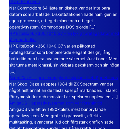
diskettstationen
När Commodore 64 läste en diskett var det inte bara
datorn som arbetade. Diskettstationen hade nämligen en
egen processor, ett eget minne och ett eget
operativsystem. Commodore DOS gjorde […]
HP EliteBook x360 1040 G7 – en lyxig företagsdator med
lång batteritid
HP EliteBook x360 1040 G7 var en påkostad
företagsdator som kombinerade elegant design, lång
batteritid och flera avancerade säkerhetsfunktioner. Med
sitt tunna metallchassi, sin vikbara pekskärm och sin höga
[…]
Skool Daze – spelet som gjorde skolan till ett öppet kaos
När Skool Daze släpptes 1984 till ZX Spectrum var det
något helt annat än de flesta spel på marknaden. I stället
för rymdstrider och monster fick spelaren uppleva en […]
AmigaOS – operativsystemet som var före sin tid
AmigaOS var ett av 1980-talets mest banbrytande
operativsystem. Med grafiskt gränssnitt, effektiv
multitasking, avancerat ljud och färgstark grafik visade
det att hemdatorer kunde vara både kraftfulla och