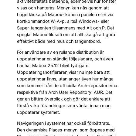
aktivitetsfältets beteende, exempelvis hur fönster
visas och hanteras. Menyn kan nås genom att
högerklicka på Mabox-ikonen i panelen eller via
kortkommandot W-A-p, alltså Windows- eller
Super-tangenten tillsammans med Alt och P. Det
speglar Mabox filosofi om att allt ska gå att göra
effektivt både med mus och tangentbord.
För användare av en rullande distribution är
uppdateringar en ständig följeslagare, och även
här har Mabox 25.12 blivit tydligare.
Uppdateringsnotifieraren visar nu inte bara att
uppdateringar finns, utan anger även hur många
som kommer från de officiella Arch-repositorierna
respektive från Arch User Repository, AUR. Det
ger en bättre överblick och gör det enklare att
förstå vilka förändringar som väntar innan man
uppdaterar systemet.
Navigeringen i systemet har också förbättrats.
Den dynamiska Places-menyn, som öppnas med