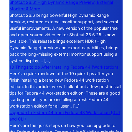
Shotcut 26.6: High Dynamic Range Preview, External
Monitor & More
Shotcut 26.6 brings powerful High Dynamic Range
preview, restored external monitor support, and several
useful improvements. A new version of the popular free
and open-source video editor Shotcut 26.6.25 is now
available. This release brings excellent HDR (High
Dynamic Range) preview and export capabilities, brings
back the long-missing external monitor support using a
system display,… […]
10 Things to do After Installing Fedora 44 (Workstation)
Here’s a quick rundown of the 10 quick tips after you
finish installing a brand new Fedora 44 workstation
edition. In this article, we will talk about a few post-install
tips for Fedora 44 workstation edition. These are a good
starting point if you are installing a fresh Fedora 44
workstation edition for all user… […]
Upgrade to Fedora 44 from Fedora 43 Workstation (GUI
and CLI)
Here’s are the quick steps on how you can upgrade to
the Fedora 44 version. Fedora 44 is officially available for