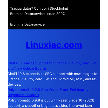
Trasiga dator? Och bor i Stockholm?
Bromma Datorservice sedan 2007.
Bromma Datorservice
Linuxiac.com
DietPi 10.6 Adds Support for Orange Pi 4 Pro, Zero 3W,
and New Odroid Boards
DietPi 10.6 expands its SBC support with new images for
Orange Pi 4 Pro, Zero 3W, and Odroid M1, M1S, and M2
devices.
Polychromatic 0.9.8 OpenRazer Front-End Improves
Brightness Controls
Polychromatic 0.9.8 is out with Razer Blade 16 (2023)
support, a smoother brightness slider, improved icon