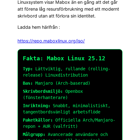
Linuxsystem visar Mabox än en gång att det går
att förena låg resursförbrukning med ett modernt
skrivbord utan att förlora sin identitet.
Ladda hem härifrån :
https://repo.maboxlinux.org/
iso
/
Fakta: Mabox Linux 25.12
Typ:
Lättviktig, rullande (rolling-
release) Linuxdistribution
Bas:
Manjaro (Arch-baserad)
Skrivbordsmiljö:
Openbox
(fönsterhanterare)
Inriktning:
Snabbt, minimalistiskt,
tangentbordsvänligt arbetsflöde
Paketkällor:
Officiella Arch/Manjaro-
repon + AUR (valfritt)
Målgrupp:
Avancerade användare och