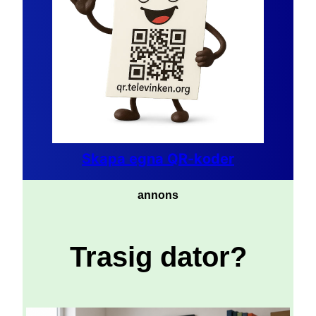
Skapa egna QR-koder
annons
Trasig dator?