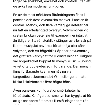
ligger på snabbhet, enkelhet och kontroll, utan att
ge avkall på moderna funktioner.
En av de mest märkbara förändringarna finns i
panelen och dess dynamiska menyer. Panelen är
central i Mabox, och flera vardagliga detaljer har
nu fått en efterlängtad översyn. Volymikonen vid
systembrickan beter sig till exempel mer intuitivt
än tidigare. Ett vänsterklick stänger av eller slår på
ljudet, mushjulet används för att höja eller sänka
volymen, och ett högerklick öppnar pavucontrol,
det grafiska verktyget för ljudinställningar. Tidigare
var högerklicket kopplat till menyn Music & Sound,
vilket ofta upplevdes som förvirrande. Den menyn
finns fortfarande kvar, men nås nu via
tangentbordskommandot W-m eller genom att
klicka i skrivbordets övre högra hörn.
Även panelens konfigurationsmöjligheter har
förbättrats. Konfigurationsmenyn har byggts ut för
att ge snabbare åtkomst till inställningar som rör