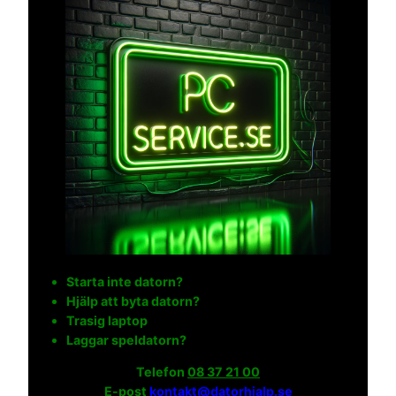
Starta inte datorn?
Hjälp att byta datorn?
Trasig laptop
Laggar speldatorn?
Telefon
08 37 21 00
E-post
kontakt@datorhjalp.se