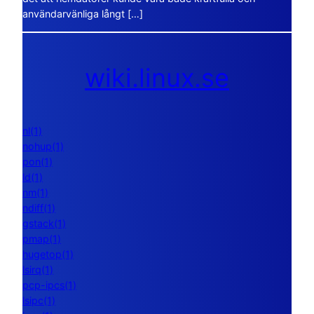
användarvänliga långt […]
wiki.linux.se
nl(1)
nohup(1)
pon(1)
ld(1)
nm(1)
ndiff(1)
gstack(1)
pmap(1)
hugetop(1)
lsirq(1)
pcp-ipcs(1)
lsipc(1)