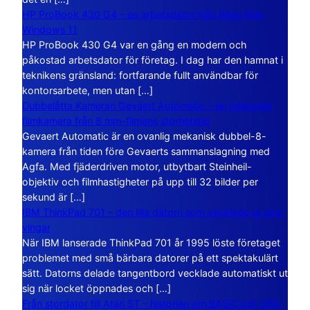
HP ProBook 430 G4 – en arbetsdator från tiden före
Windows 11
HP ProBook 430 G4 var en gång en modern och
påkostad arbetsdator för företag. I dag har den hamnat i
teknikens gränsland: fortfarande fullt användbar för
kontorsarbete, men utan […]
Dubbelåtta Kameran Gevaert Automatic – en mekanisk
filmkamera från 8 mm-filmens storhetstid
Gevaert Automatic är en ovanlig mekanisk dubbel-8-
kamera från tiden före Gevaerts sammanslagning med
Agfa. Med fjäderdriven motor, utbytbart Steinheil-
objektiv och filmhastigheter på upp till 32 bilder per
sekund är […]
IBM ThinkPad 701 – den lilla datorn som vecklade ut sina
vingar
När IBM lanserade ThinkPad 701 år 1995 löste företaget
problemet med små bärbara datorer på ett spektakulärt
sätt. Datorns delade tangentbord vecklade automatiskt ut
sig när locket öppnades och […]
Från stordator till Atari ST – historien om BASIC och GFA