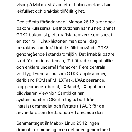
visar på Mabox strävan efter balans mellan visuell
lekfullhet och praktisk tillförlitlighet.
Den största förändringen i Mabox 25.12 sker dock
bakom kulisserna. Distributionen har nu helt lämnat
GTK2 bakom sig, ett grafiskt ramverk som spelat
en stor roll i Linuxhistorien men som i dag
betraktas som föråldrat. I stället används GTK3
genomgående i standardmiljön. Det innebär bättre
stöd för moderna teman, förbättrad kompatibilitet
och enklare underhåll framöver. Flera centrala
verktyg levereras nu som GTK3-applikationer,
däribland PCManFM, LXTask, LXAppearance,
lxappearance-obconf, LXRandR, LXInput och
bildvisaren Viewnior. Samtidigt har
systemmonitorn GKrellm tagits bort från
installationsmediet och flyttats till AUR för de
användare som fortfarande vill använda den.
Sammantaget är Mabox Linux 25.12 ingen
dramatisk omdaning, men det är en genomtänkt