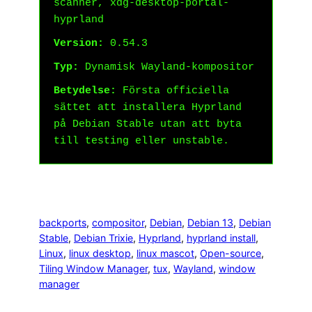
scanner, xdg-desktop-portal-
hyprland
Version:
0.54.3
Typ:
Dynamisk Wayland-kompositor
Betydelse:
Första officiella
sättet att installera Hyprland
på Debian Stable utan att byta
till testing eller unstable.
backports
, 
compositor
, 
Debian
, 
Debian 13
, 
Debian
Stable
, 
Debian Trixie
, 
Hyprland
, 
hyprland install
, 
Linux
, 
linux desktop
, 
linux mascot
, 
Open-source
, 
Tiling Window Manager
, 
tux
, 
Wayland
, 
window
manager