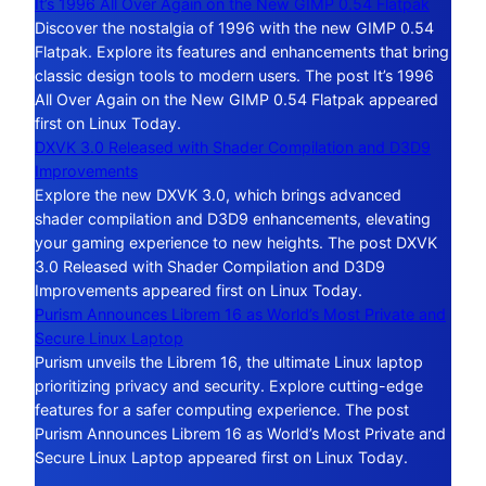
It’s 1996 All Over Again on the New GIMP 0.54 Flatpak
Discover the nostalgia of 1996 with the new GIMP 0.54
Flatpak. Explore its features and enhancements that bring
classic design tools to modern users. The post It’s 1996
All Over Again on the New GIMP 0.54 Flatpak appeared
first on Linux Today.
DXVK 3.0 Released with Shader Compilation and D3D9
Improvements
Explore the new DXVK 3.0, which brings advanced
shader compilation and D3D9 enhancements, elevating
your gaming experience to new heights. The post DXVK
3.0 Released with Shader Compilation and D3D9
Improvements appeared first on Linux Today.
Purism Announces Librem 16 as World’s Most Private and
Secure Linux Laptop
Purism unveils the Librem 16, the ultimate Linux laptop
prioritizing privacy and security. Explore cutting-edge
features for a safer computing experience. The post
Purism Announces Librem 16 as World’s Most Private and
Secure Linux Laptop appeared first on Linux Today.