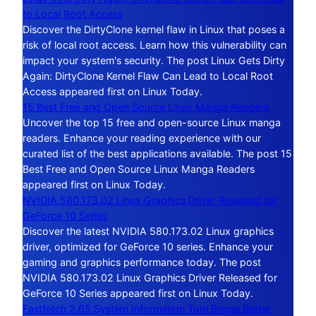
to Local Root Access
Discover the DirtyClone kernel flaw in Linux that poses a
risk of local root access. Learn how this vulnerability can
impact your system's security. The post Linux Gets Dirty
Again: DirtyClone Kernel Flaw Can Lead to Local Root
Access appeared first on Linux Today.
15 Best Free and Open Source Linux Manga Readers
Uncover the top 15 free and open-source Linux manga
readers. Enhance your reading experience with our
curated list of the best applications available. The post 15
Best Free and Open Source Linux Manga Readers
appeared first on Linux Today.
NVIDIA 580.173.02 Linux Graphics Driver Released for
GeForce 10 Series
Discover the latest NVIDIA 580.173.02 Linux graphics
driver, optimized for GeForce 10 series. Enhance your
gaming and graphics performance today. The post
NVIDIA 580.173.02 Linux Graphics Driver Released for
GeForce 10 Series appeared first on Linux Today.
Fastfetch 2.65 System Information Tool Brings Better