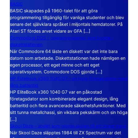
BASIC
BASIC skapades på 1960-talet för att göra
programmering tillgänglig för vanliga studenter och blev
senare det självklara språket i miljontals hemdatorer. På
Atari ST fördes arvet vidare av GFA […]
Commodore DOS – operativsystemet som bodde i
diskettstationen
När Commodore 64 läste en diskett var det inte bara
datorn som arbetade. Diskettstationen hade nämligen en
egen processor, ett eget minne och ett eget
operativsystem. Commodore DOS gjorde […]
HP EliteBook x360 1040 G7 – en lyxig företagsdator med
lång batteritid
HP EliteBook x360 1040 G7 var en påkostad
företagsdator som kombinerade elegant design, lång
batteritid och flera avancerade säkerhetsfunktioner. Med
sitt tunna metallchassi, sin vikbara pekskärm och sin höga
[…]
Skool Daze – spelet som gjorde skolan till ett öppet kaos
När Skool Daze släpptes 1984 till ZX Spectrum var det