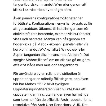
tangentbordskommandot W-m eller genom att
klicka i skrivbordets övre högra hörn.
Även panelens konfigurationsmöjligheter har
förbättrats. Konfigurationsmenyn har byggts ut för
att ge snabbare åtkomst till inställningar som rör
aktivitetsfältets beteende, exempelvis hur fönster
visas och hanteras. Menyn kan nås genom att
högerklicka på Mabox-ikonen i panelen eller via
kortkommandot W-A-p, alltså Windows- eller
Super-tangenten tillsammans med Alt och P. Det
speglar Mabox filosofi om att allt ska gå att göra
effektivt både med mus och tangentbord.
För användare av en rullande distribution är
uppdateringar en ständig följeslagare, och även
här har Mabox 25.12 blivit tydligare.
Uppdateringsnotifieraren visar nu inte bara att
uppdateringar finns, utan anger även hur många
som kommer från de officiella Arch-repositorierna
respektive från Arch User Repository, AUR. Det