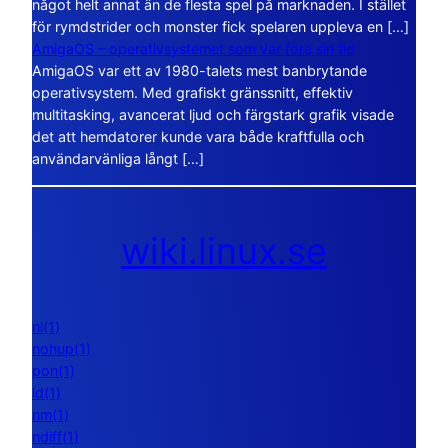
något helt annat än de flesta spel på marknaden. I stället
för rymdstrider och monster fick spelaren uppleva en […]
AmigaOS – operativsystemet som var före sin tid
AmigaOS var ett av 1980-talets mest banbrytande
operativsystem. Med grafiskt gränssnitt, effektiv
multitasking, avancerat ljud och färgstark grafik visade
det att hemdatorer kunde vara både kraftfulla och
användarvänliga långt […]
wiki.linux.se
nl(1)
nohup(1)
pon(1)
ld(1)
nm(1)
ndiff(1)