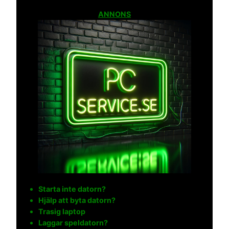
ANNONS
Starta inte datorn?
Hjälp att byta datorn?
Trasig laptop
Laggar speldatorn?