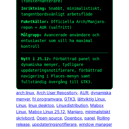
(fönsterhanterare)
Inriktning:
Snabbt, minimalistiskt,
tangentbordsvänligt arbetsflöde
Paketkällor:
Officiella Arch/Manjaro-
repon + AUR (valfritt)
Målgrupp:
Avancerade användare och
entusiaster som vill ha maximal
kontroll
Nytt i 25.12:
Förbättrad panel och
dynamiska menyer, tydligare
uppdateringsnotifierare, förbättrad
navigering i Places-menyn samt
fullständig övergång till GTK3.
arch linux
, 
Arch User Repository
, 
AUR
, 
dynamiska
menyer
, 
fri programvara
, 
GTK3
, 
lättviktig Linux
, 
Linux
, 
linux desktop
, 
Linuxdistribution
, 
Mabox
Linux
, 
Mabox Linux 25.12
, 
Manjaro
, 
minimalistiskt
skrivbord
, 
Open-source
, 
Openbox
, 
panel
, 
Rolling
release
, 
uppdateringsnotifierare
, 
window manager