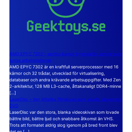
AMD EPYC 7302 – sexton kärnor byggda för servrar och
tunga arbetsstationer
AMD EPYC 7302 är en kraftfull serverprocessor med 16
kärnor och 32 trådar, utvecklad för virtualisering,
databaser och andra krävande arbetsuppgifter. Med Zen
2-arkitektur, 128 MB L3-cache, åttakanaligt DDR4-minne
[…]
LaserDisc – den jättelika filmskivan som visade vägen mot
DVD
LaserDisc var den stora, blanka videoskivan som lovade
bättre bild, bättre ljud och snabbare åtkomst än VHS.
Trots att formatet aldrig slog igenom på bred front blev
det en […]