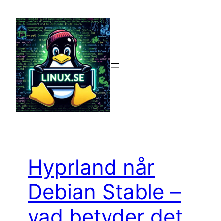
Hoppa
till
innehåll
Hyprland når
Debian Stable –
vad betyder det