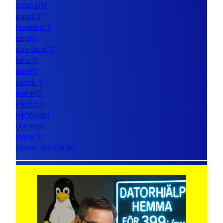
gstack(1)
pmap(1)
hugetop(1)
lsirq(1)
pcp-ipcs(1)
lsipc(1)
ipcs(1)
ipcmk(1)
ipcrm(1)
mkfifo(1)
mkfifo(1p)
uconv(1)
iconv(1)
Debian Source list