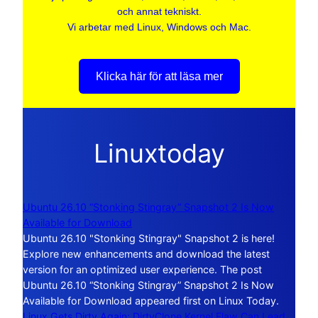
och annat tekniskt.
Vi arbetar med Linux, Windows och Mac.
Klicka här för att läsa mer
Linuxtoday
Ubuntu 26.10 “Stonking Stingray” Snapshot 2 Is Now
Available for Download
Ubuntu 26.10 "Stonking Stingray" Snapshot 2 is here!
Explore new enhancements and download the latest
version for an optimized user experience. The post
Ubuntu 26.10 “Stonking Stingray” Snapshot 2 Is Now
Available for Download appeared first on Linux Today.
Linux Gets Dirty Again: DirtyClone Kernel Flaw Can Lead