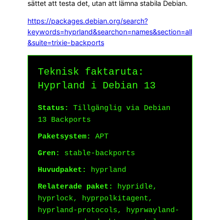
sättet att testa det, utan att lämna stabila Debian.
https://packages.debian.org/search?
keywords=hyprland&searchon=names&section=all
&suite=trixie-backports
Teknisk faktaruta:
Hyprland i Debian 13
Status:
Tillgänglig via Debian
13 Backports
Paketsystem:
APT
Gren:
stable-backports
Huvudpaket:
hyprland
Relaterade paket:
hypridle,
hyprlock, hyprpolkitagent,
hyprland-protocols, hyprwayland-