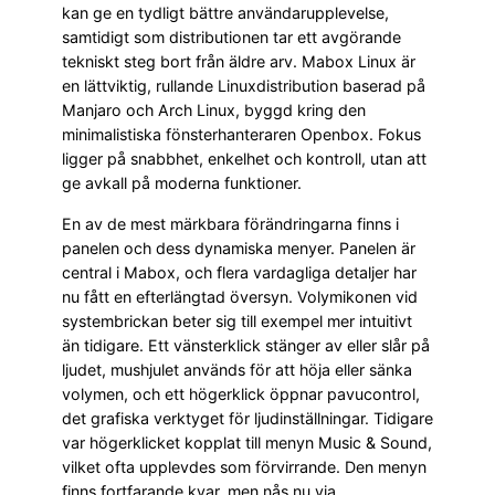
kan ge en tydligt bättre användarupplevelse,
samtidigt som distributionen tar ett avgörande
tekniskt steg bort från äldre arv. Mabox Linux är
en lättviktig, rullande Linuxdistribution baserad på
Manjaro och Arch Linux, byggd kring den
minimalistiska fönsterhanteraren Openbox. Fokus
ligger på snabbhet, enkelhet och kontroll, utan att
ge avkall på moderna funktioner.
En av de mest märkbara förändringarna finns i
panelen och dess dynamiska menyer. Panelen är
central i Mabox, och flera vardagliga detaljer har
nu fått en efterlängtad översyn. Volymikonen vid
systembrickan beter sig till exempel mer intuitivt
än tidigare. Ett vänsterklick stänger av eller slår på
ljudet, mushjulet används för att höja eller sänka
volymen, och ett högerklick öppnar pavucontrol,
det grafiska verktyget för ljudinställningar. Tidigare
var högerklicket kopplat till menyn Music & Sound,
vilket ofta upplevdes som förvirrande. Den menyn
finns fortfarande kvar, men nås nu via