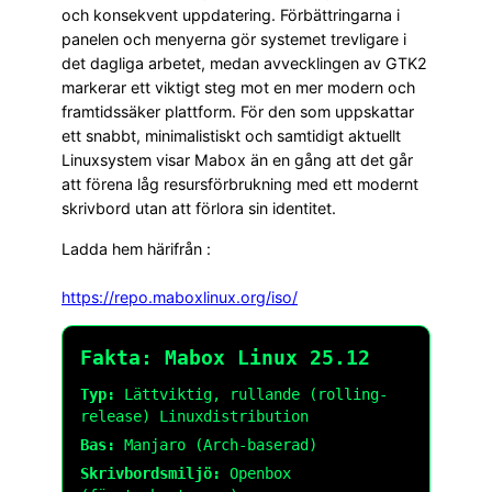
och konsekvent uppdatering. Förbättringarna i
panelen och menyerna gör systemet trevligare i
det dagliga arbetet, medan avvecklingen av GTK2
markerar ett viktigt steg mot en mer modern och
framtidssäker plattform. För den som uppskattar
ett snabbt, minimalistiskt och samtidigt aktuellt
Linuxsystem visar Mabox än en gång att det går
att förena låg resursförbrukning med ett modernt
skrivbord utan att förlora sin identitet.
Ladda hem härifrån :
https://repo.maboxlinux.org/
iso
/
Fakta: Mabox Linux 25.12
Typ:
Lättviktig, rullande (rolling-
release) Linuxdistribution
Bas:
Manjaro (Arch-baserad)
Skrivbordsmiljö:
Openbox