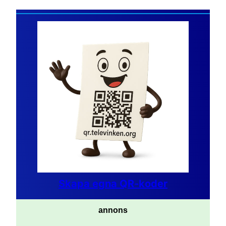
Skapa egna QR-koder
annons