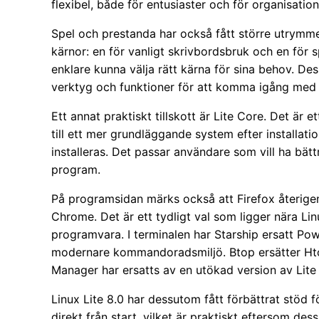
flexibel, både för entusiaster och för organisati
Spel och prestanda har också fått större utrymme
kärnor: en för vanligt skrivbordsbruk och en för
enklare kunna välja rätt kärna för sina behov. D
verktyg och funktioner för att komma igång med 
Ett annat praktiskt tillskott är Lite Core. Det är e
till ett mer grundläggande system efter installat
installeras. Det passar användare som vill ha bät
program.
På programsidan märks också att Firefox återige
Chrome. Det är ett tydligt val som ligger nära Lin
programvara. I terminalen har Starship ersatt Pow
modernare kommandoradsmiljö. Btop ersätter Ht
Manager har ersatts av en utökad version av Lite
Linux Lite 8.0 har dessutom fått förbättrat stöd
direkt från start, vilket är praktiskt eftersom dessa