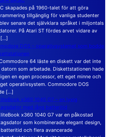
C skapades på 1960-talet för att göra
rammering tillgänglig för vanliga studenter
blev senare det självklara språket i miljontals
atorer. På Atari ST fördes arvet vidare av
 […]
modore DOS – operativsystemet som bodde
skettstationen
Commodore 64 läste en diskett var det inte
 datorn som arbetade. Diskettstationen hade
igen en egen processor, ett eget minne och
eget operativsystem. Commodore DOS
de […]
liteBook x360 1040 G7 – en lyxig
tagsdator med lång batteritid
liteBook x360 1040 G7 var en påkostad
tagsdator som kombinerade elegant design,
 batteritid och flera avancerade