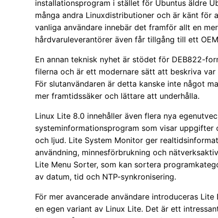
installationsprogram i stället för Ubuntus äldre 
många andra Linuxdistributioner och är känt för at
vanliga användare innebär det framför allt en mer
hårdvaruleverantörer även får tillgång till ett OEM
En annan teknisk nyhet är stödet för DEB822-forma
filerna och är ett modernare sätt att beskriva v
För slutanvändaren är detta kanske inte något m
mer framtidssäker och lättare att underhålla.
Linux Lite 8.0 innehåller även flera nya egenutve
systeminformationsprogram som visar uppgifter om
och ljud. Lite System Monitor ger realtidsinforma
användning, minnesförbrukning och nätverksaktivi
Lite Menu Sorter, som kan sortera programkategor
av datum, tid och NTP-synkronisering.
För mer avancerade användare introduceras Lite Di
en egen variant av Linux Lite. Det är ett intressa