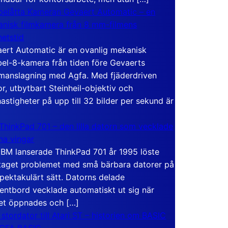
elåtta Kameran Gevaert Automatic – en
nisk filmkamera från 8 mm-filmens
hetstid
ert Automatic är en ovanlig mekanisk
el-8-kamera från tiden före Gevaerts
anslagning med Agfa. Med fjäderdriven
r, utbytbart Steinheil-objektiv och
hastigheter på upp till 32 bilder per sekund är
ThinkPad 701 – den lilla datorn som vecklade
ina vingar
IBM lanserade ThinkPad 701 år 1995 löste
taget problemet med små bärbara datorer på
spektakulärt sätt. Datorns delade
entbord vecklade automatiskt ut sig när
et öppnades och […]
 stordator till Atari ST – historien om BASIC
 GFA BASIC