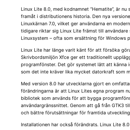
Linux Lite 8.0, med kodnamnet “Hematite”, är nu 
framåt i distributionens historia. Den nya versi
Linuxkärnan 7.0, vilket ger användarna en modern 
tidigare riktar sig Linux Lite främst till användare
Linuxsystem – ofta som ersättning för Windows på 
Linux Lite har länge varit känt för att försöka gö
Skrivbordsmiljön Xfce ger ett traditionellt upplä
programfönster. Det gör systemet lätt att känna
som det inte kräver lika mycket datorkraft som m
Med version 8.0 har utvecklarna gjort en omfatt
förändringarna är att Linux Lites egna program nu 
bibliotek som används för att bygga programföns
användargränssnittet. Genom att gå från GTK3 t
och bättre förutsättningar för framtida utveckling
Installationen har också förändrats. Linux Lite 8