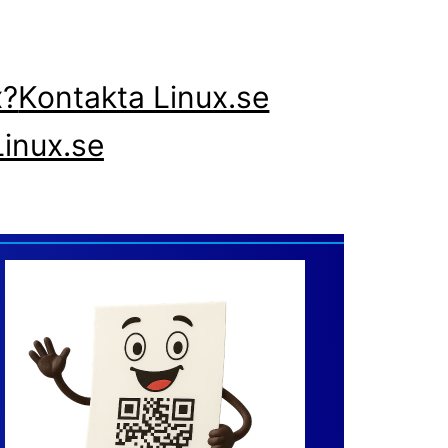
x?
Kontakta Linux.se
inux.se