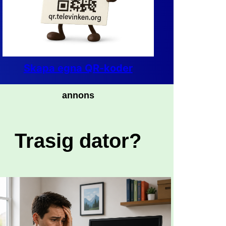
Skapa egna QR-koder
annons
Trasig dator?