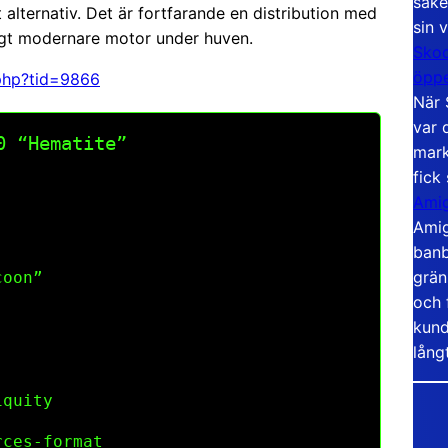
säke
t alternativ. Det är fortfarande en distribution med
sin 
ligt modernare motor under huven.
Skoo
öppe
.php?tid=9866
När 
var 
0 “Hematite”
mark
fick
Amig
Amig
banb
grän
coon”
och 
kund
lång
iquity
ces-format