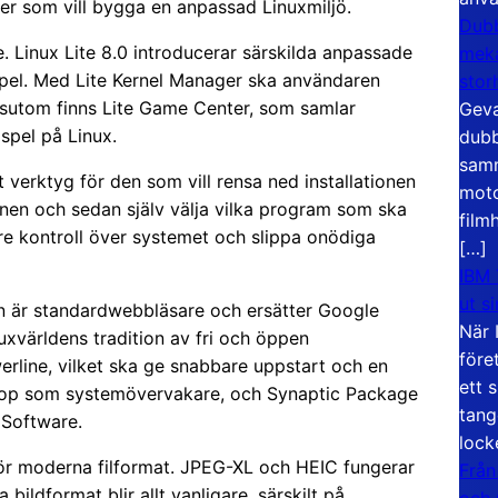
oner som vill bygga en anpassad Linuxmiljö.
Dubb
. Linux Lite 8.0 introducerar särskilda anpassade
meka
 spel. Med Lite Kernel Manager ska användaren
stor
essutom finns Lite Game Center, som samlar
Geva
spel på Linux.
dubb
samm
tt verktyg för den som vill rensa ned installationen
moto
ionen och sedan själv välja vilka program som ska
film
tre kontroll över systemet och slippa onödiga
[…]
IBM 
ut s
n är standardwebbläsare och ersätter Google
När 
uxvärldens tradition av fri och öppen
före
erline, vilket ska ge snabbare uppstart och en
ett 
op som systemövervakare, och Synaptic Package
tang
 Software.
lock
 för moderna filformat. JPEG-XL och HEIC fungerar
Från
 bildformat blir allt vanligare, särskilt på
och