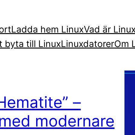
ort
Ladda hem Linux
Vad är Linu
t byta till Linux
Linuxdatorer
Om L
“Hematite” –
ux med modernare