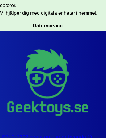
datorer.
Vi hjälper dig med digitala enheter i hemmet.
Datorservice
EPYC 7302 – sexton kärnor byggda för