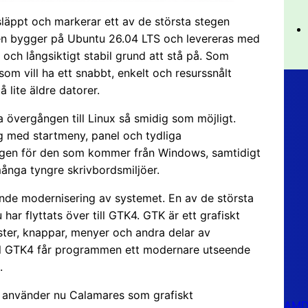
släppt och markerar ett av de största stegen
onen bygger på Ubuntu 26.04 LTS och levereras med
och långsiktigt stabil grund att stå på. Som
 som vill ha ett snabbt, enkelt och resurssnålt
lite äldre datorer.
ra övergången till Linux så smidig som möjligt.
gg med startmeny, panel och tydliga
 igen för den som kommer från Windows, samtidigt
ånga tyngre skrivbordsmiljöer.
ande modernisering av systemet. En av de största
har flyttats över till GTK4. GTK är ett grafiskt
ter, knappar, menyer och andra delar av
ill GTK4 får programmen ett modernare utseende
.
.0 använder nu Calamares som grafiskt
AMD 