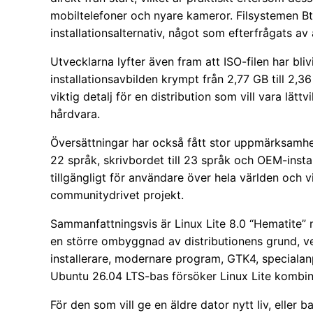
mobiltelefoner och nyare kameror. Filsystemen B
installationsalternativ, något som efterfrågats av
Utvecklarna lyfter även fram att ISO-filen har bli
installationsavbilden krympt från 2,77 GB till 2,
viktig detalj för en distribution som vill vara lätt
hårdvara.
Översättningar har också fått stor uppmärksamhet.
22 språk, skrivbordet till 23 språk och OEM-insta
tillgängligt för användare över hela världen och vi
communitydrivet projekt.
Sammanfattningsvis är Linux Lite 8.0 “Hematite” 
en större ombyggnad av distributionens grund, 
installerare, modernare program, GTK4, specialan
Ubuntu 26.04 LTS-bas försöker Linux Lite kombi
För den som vill ge en äldre dator nytt liv, eller 