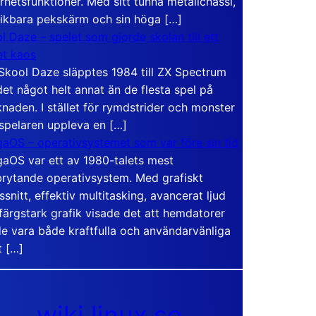
rhetsfunktioner. Med sitt tunna metallchassi,
vikbara pekskärm och sin höga […]
l Daze – spelet som gjorde skolan till ett
t kaos
Skool Daze släpptes 1984 till ZX Spectrum
det något helt annat än de flesta spel på
naden. I stället för rymdstrider och monster
 spelaren uppleva en […]
aOS – operativsystemet som var före sin tid
aOS var ett av 1980-talets mest
rytande operativsystem. Med grafiskt
ssnitt, effektiv multitasking, avancerat ljud
färgstark grafik visade det att hemdatorer
e vara både kraftfulla och användarvänliga
t […]
wiki.linux.se