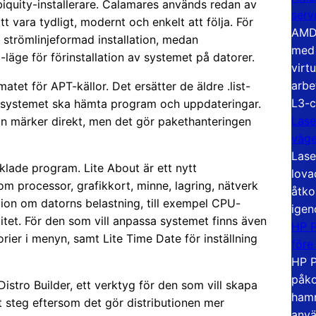
Ubiquity-installerare. Calamares används redan av
serv
t vara tydligt, modernt och enkelt att följa. För
AMD 
 strömlinjeformad installation, medan
med 
-läge för förinstallation av systemet på datorer.
virt
arbe
tet för APT-källor. Det ersätter de äldre .list-
L3-c
ar systemet ska hämta program och uppdateringar.
Lase
an märker direkt, men det gör pakethanteringen
väg
Lase
cklade program. Lite About är ett nytt
lova
 processor, grafikkort, minne, lagring, nätverk
åtko
tion om datorns belastning, till exempel CPU-
igen
tet. För den som vill anpassa systemet finns även
HP P
ier i menyn, samt Lite Time Date för inställning
före
HP P
påko
stro Builder, ett verktyg för den som vill skapa
hamn
nt steg eftersom det gör distributionen mer
anvä