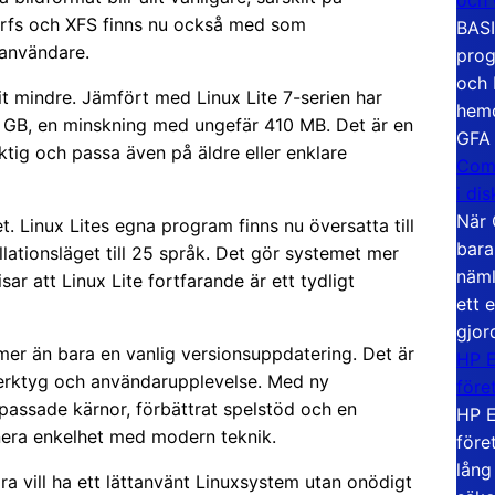
trfs och XFS finns nu också med som
BASI
 användare.
prog
och 
vit mindre. Jämfört med Linux Lite 7-serien har
hemd
36 GB, en minskning med ungefär 410 MB. Det är en
GFA
viktig och passa även på äldre eller enklare
Com
i di
När 
 Linux Lites egna program finns nu översatta till
bara
llationsläget till 25 språk. Det gör systemet mer
näml
sar att Linux Lite fortfarande är ett tydligt
ett 
gjor
mer än bara en vanlig versionsuppdatering. Det är
HP E
verktyg och användarupplevelse. Med ny
före
passade kärnor, förbättrat spelstöd och en
HP E
nera enkelhet med modern teknik.
före
lång
bara vill ha ett lättanvänt Linuxsystem utan onödigt