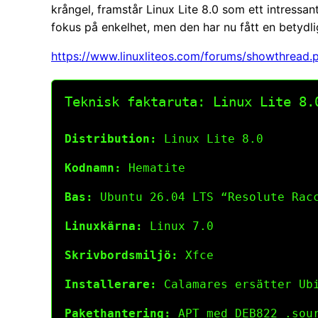
krångel, framstår Linux Lite 8.0 som ett intressan
fokus på enkelhet, men den har nu fått en betyd
https://www.linuxliteos.com/forums/showthread
Teknisk faktaruta: Linux Lite 8.
Distribution:
Linux Lite 8.0
Kodnamn:
Hematite
Bas:
Ubuntu 26.04 LTS “Resolute Rac
Linuxkärna:
Linux 7.0
Skrivbordsmiljö:
Xfce
Installerare:
Calamares ersätter Ub
Pakethantering:
APT med DEB822 .sour