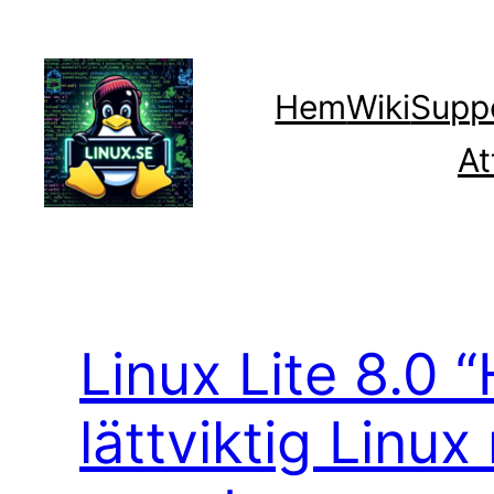
Hoppa
till
innehåll
Hem
Wiki
Supp
At
Linux Lite 8.0 
lättviktig Lin