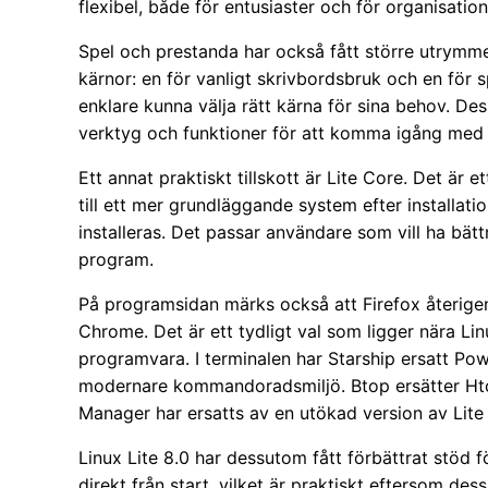
flexibel, både för entusiaster och för organisati
Spel och prestanda har också fått större utrymme
kärnor: en för vanligt skrivbordsbruk och en för
enklare kunna välja rätt kärna för sina behov. D
verktyg och funktioner för att komma igång med 
Ett annat praktiskt tillskott är Lite Core. Det är e
till ett mer grundläggande system efter installat
installeras. Det passar användare som vill ha bät
program.
På programsidan märks också att Firefox återige
Chrome. Det är ett tydligt val som ligger nära Lin
programvara. I terminalen har Starship ersatt Pow
modernare kommandoradsmiljö. Btop ersätter Ht
Manager har ersatts av en utökad version av Lite
Linux Lite 8.0 har dessutom fått förbättrat stöd
direkt från start, vilket är praktiskt eftersom dessa