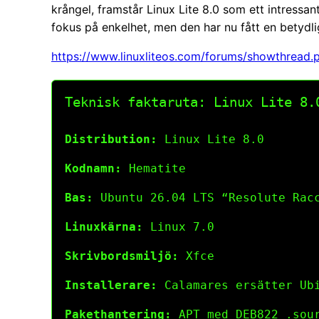
krångel, framstår Linux Lite 8.0 som ett intressan
fokus på enkelhet, men den har nu fått en betyd
https://www.linuxliteos.com/forums/showthread
Teknisk faktaruta: Linux Lite 8.
Distribution:
Linux Lite 8.0
Kodnamn:
Hematite
Bas:
Ubuntu 26.04 LTS “Resolute Rac
Linuxkärna:
Linux 7.0
Skrivbordsmiljö:
Xfce
Installerare:
Calamares ersätter Ub
Pakethantering:
APT med DEB822 .sour