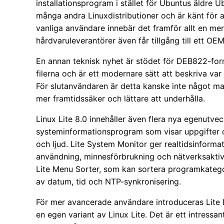
installationsprogram i stället för Ubuntus äldre 
många andra Linuxdistributioner och är känt för at
vanliga användare innebär det framför allt en mer
hårdvaruleverantörer även får tillgång till ett OEM
En annan teknisk nyhet är stödet för DEB822-forma
filerna och är ett modernare sätt att beskriva v
För slutanvändaren är detta kanske inte något m
mer framtidssäker och lättare att underhålla.
Linux Lite 8.0 innehåller även flera nya egenutve
systeminformationsprogram som visar uppgifter om
och ljud. Lite System Monitor ger realtidsinforma
användning, minnesförbrukning och nätverksaktivi
Lite Menu Sorter, som kan sortera programkategor
av datum, tid och NTP-synkronisering.
För mer avancerade användare introduceras Lite Di
en egen variant av Linux Lite. Det är ett intressa