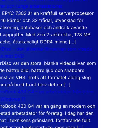
rar och tunga arbetsstationer
EPYC 7302 är en kraftfull serverprocessor
16 kärnor och 32 trådar, utvecklad för
ualisering, databaser och andra krävande
tsuppgifter. Med Zen 2-arkitektur, 128 MB
ache, åttakanaligt DDR4-minne […]
rDisc – den jättelika filmskivan som visade
en mot DVD
rDisc var den stora, blanka videoskivan som
de bättre bild, bättre ljud och snabbare
mst än VHS. Trots att formatet aldrig slog
om på bred front blev det en […]
roBook 430 G4 – en arbetsdator från tiden
 Windows 11
roBook 430 G4 var en gång en modern och
stad arbetsdator för företag. I dag har den
at i teknikens gränsland: fortfarande fullt
ndbar för kontorsarbete, men utan […]