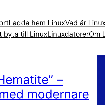
ort
Ladda hem Linux
Vad är Linu
t byta till Linux
Linuxdatorer
Om L
“Hematite” –
ux med modernare