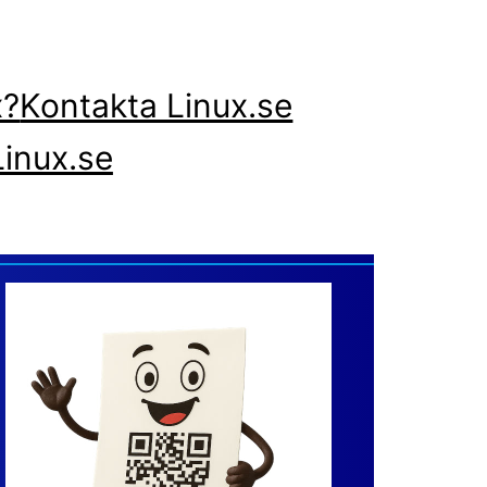
x?
Kontakta Linux.se
inux.se