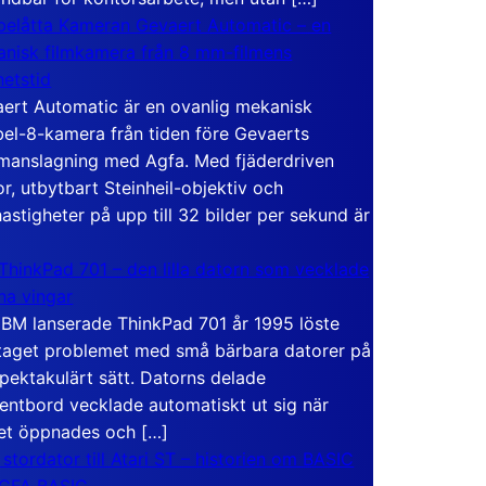
elåtta Kameran Gevaert Automatic – en
nisk filmkamera från 8 mm-filmens
hetstid
ert Automatic är en ovanlig mekanisk
el-8-kamera från tiden före Gevaerts
anslagning med Agfa. Med fjäderdriven
r, utbytbart Steinheil-objektiv och
hastigheter på upp till 32 bilder per sekund är
ThinkPad 701 – den lilla datorn som vecklade
ina vingar
IBM lanserade ThinkPad 701 år 1995 löste
taget problemet med små bärbara datorer på
spektakulärt sätt. Datorns delade
entbord vecklade automatiskt ut sig när
et öppnades och […]
 stordator till Atari ST – historien om BASIC
 GFA BASIC