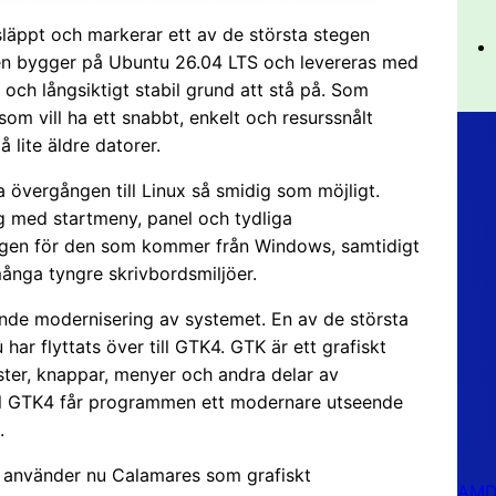
släppt och markerar ett av de största stegen
onen bygger på Ubuntu 26.04 LTS och levereras med
och långsiktigt stabil grund att stå på. Som
 som vill ha ett snabbt, enkelt och resurssnålt
lite äldre datorer.
ra övergången till Linux så smidig som möjligt.
gg med startmeny, panel och tydliga
 igen för den som kommer från Windows, samtidigt
ånga tyngre skrivbordsmiljöer.
ande modernisering av systemet. En av de största
har flyttats över till GTK4. GTK är ett grafiskt
ter, knappar, menyer och andra delar av
ill GTK4 får programmen ett modernare utseende
.
.0 använder nu Calamares som grafiskt
AMD 