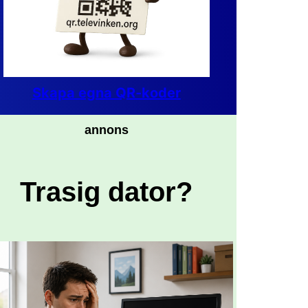
Skapa egna QR-koder
annons
Trasig dator?