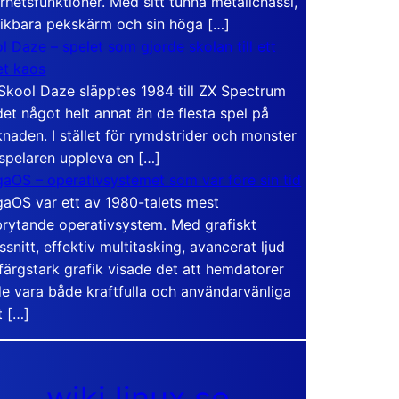
rhetsfunktioner. Med sitt tunna metallchassi,
vikbara pekskärm och sin höga […]
l Daze – spelet som gjorde skolan till ett
t kaos
Skool Daze släpptes 1984 till ZX Spectrum
det något helt annat än de flesta spel på
naden. I stället för rymdstrider och monster
 spelaren uppleva en […]
aOS – operativsystemet som var före sin tid
aOS var ett av 1980-talets mest
rytande operativsystem. Med grafiskt
ssnitt, effektiv multitasking, avancerat ljud
färgstark grafik visade det att hemdatorer
e vara både kraftfulla och användarvänliga
t […]
wiki.linux.se