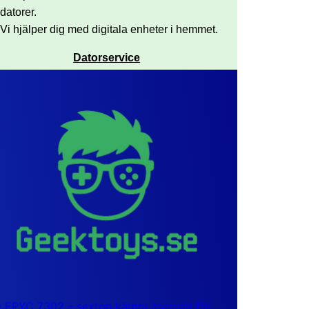
datorer.
Vi hjälper dig med digitala enheter i hemmet.
Datorservice
EPYC 7302 – sexton kärnor byggda för