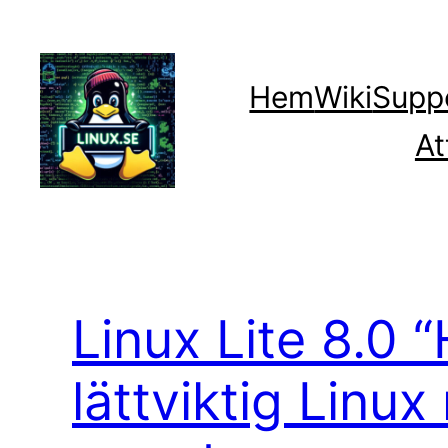
Hoppa
till
innehåll
Hem
Wiki
Supp
At
Linux Lite 8.0 
lättviktig Lin