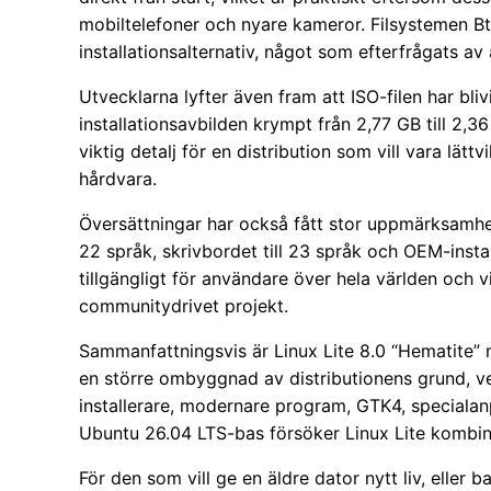
mobiltelefoner och nyare kameror. Filsystemen B
installationsalternativ, något som efterfrågats av
Utvecklarna lyfter även fram att ISO-filen har bli
installationsavbilden krympt från 2,77 GB till 2,
viktig detalj för en distribution som vill vara lätt
hårdvara.
Översättningar har också fått stor uppmärksamhet.
22 språk, skrivbordet till 23 språk och OEM-insta
tillgängligt för användare över hela världen och vi
communitydrivet projekt.
Sammanfattningsvis är Linux Lite 8.0 “Hematite” 
en större ombyggnad av distributionens grund, 
installerare, modernare program, GTK4, specialan
Ubuntu 26.04 LTS-bas försöker Linux Lite kombi
För den som vill ge en äldre dator nytt liv, eller 