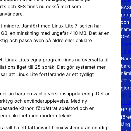
trfs och XFS finns nu också med som
BASI
 användare.
prog
och 
vit mindre. Jämfört med Linux Lite 7-serien har
hemd
36 GB, en minskning med ungefär 410 MB. Det är en
GFA
viktig och passa även på äldre eller enklare
Com
i di
När 
 Linux Lites egna program finns nu översatta till
bara
llationsläget till 25 språk. Det gör systemet mer
näml
sar att Linux Lite fortfarande är ett tydligt
ett 
gjor
mer än bara en vanlig versionsuppdatering. Det är
HP E
verktyg och användarupplevelse. Med ny
före
passade kärnor, förbättrat spelstöd och en
HP E
nera enkelhet med modern teknik.
före
lång
bara vill ha ett lättanvänt Linuxsystem utan onödigt