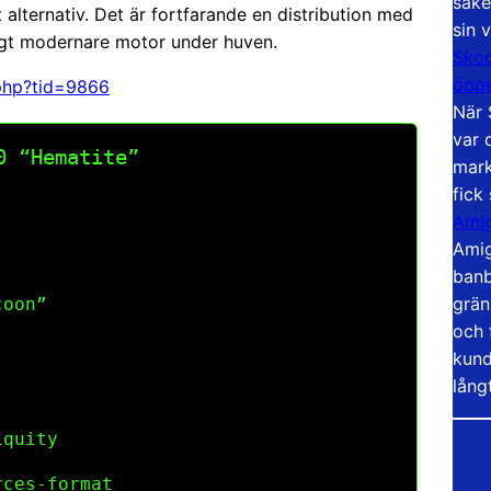
säke
t alternativ. Det är fortfarande en distribution med
sin 
ligt modernare motor under huven.
Skoo
öppe
.php?tid=9866
När 
var 
0 “Hematite”
mark
fick
Amig
Amig
banb
grän
coon”
och 
kund
lång
iquity
ces-format