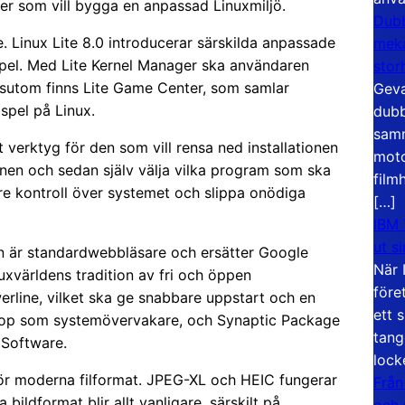
oner som vill bygga en anpassad Linuxmiljö.
Dubb
. Linux Lite 8.0 introducerar särskilda anpassade
meka
 spel. Med Lite Kernel Manager ska användaren
stor
essutom finns Lite Game Center, som samlar
Geva
spel på Linux.
dubb
samm
tt verktyg för den som vill rensa ned installationen
moto
ionen och sedan själv välja vilka program som ska
film
tre kontroll över systemet och slippa onödiga
[…]
IBM 
ut s
n är standardwebbläsare och ersätter Google
När 
uxvärldens tradition av fri och öppen
före
erline, vilket ska ge snabbare uppstart och en
ett 
op som systemövervakare, och Synaptic Package
tang
 Software.
lock
 för moderna filformat. JPEG-XL och HEIC fungerar
Från
 bildformat blir allt vanligare, särskilt på
och