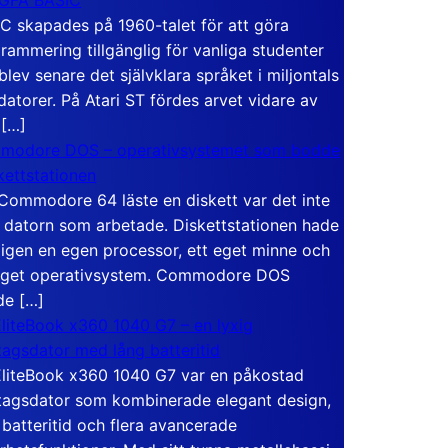
C skapades på 1960-talet för att göra
rammering tillgänglig för vanliga studenter
blev senare det självklara språket i miljontals
atorer. På Atari ST fördes arvet vidare av
 […]
modore DOS – operativsystemet som bodde
skettstationen
Commodore 64 läste en diskett var det inte
 datorn som arbetade. Diskettstationen hade
igen en egen processor, ett eget minne och
eget operativsystem. Commodore DOS
de […]
liteBook x360 1040 G7 – en lyxig
tagsdator med lång batteritid
liteBook x360 1040 G7 var en påkostad
tagsdator som kombinerade elegant design,
 batteritid och flera avancerade