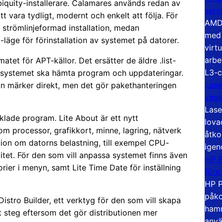
Ubiquity-installerare. Calamares används redan av
serv
t vara tydligt, modernt och enkelt att följa. För
AMD 
 strömlinjeformad installation, medan
med 
-läge för förinstallation av systemet på datorer.
virt
arbe
tet för APT-källor. Det ersätter de äldre .list-
L3-c
ar systemet ska hämta program och uppdateringar.
Lase
an märker direkt, men det gör pakethanteringen
väg
Lase
cklade program. Lite About är ett nytt
lova
 processor, grafikkort, minne, lagring, nätverk
åtko
tion om datorns belastning, till exempel CPU-
igen
tet. För den som vill anpassa systemet finns även
HP P
ier i menyn, samt Lite Time Date för inställning
före
HP P
påko
stro Builder, ett verktyg för den som vill skapa
hamn
nt steg eftersom det gör distributionen mer
anvä