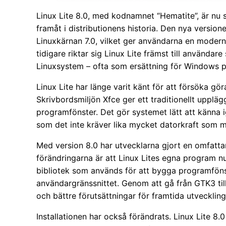
Linux Lite 8.0, med kodnamnet “Hematite”, är nu 
framåt i distributionens historia. Den nya versi
Linuxkärnan 7.0, vilket ger användarna en modern 
tidigare riktar sig Linux Lite främst till användare
Linuxsystem – ofta som ersättning för Windows på 
Linux Lite har länge varit känt för att försöka gö
Skrivbordsmiljön Xfce ger ett traditionellt upplä
programfönster. Det gör systemet lätt att känna
som det inte kräver lika mycket datorkraft som m
Med version 8.0 har utvecklarna gjort en omfatt
förändringarna är att Linux Lites egna program nu 
bibliotek som används för att bygga programföns
användargränssnittet. Genom att gå från GTK3 t
och bättre förutsättningar för framtida utveckling
Installationen har också förändrats. Linux Lite 8