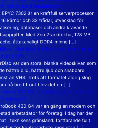
rar och tunga arbetsstationer
EPYC 7302 är en kraftfull serverprocessor
16 kärnor och 32 trådar, utvecklad för
ualisering, databaser och andra krävande
tsuppgifter. Med Zen 2-arkitektur, 128 MB
ache, åttakanaligt DDR4-minne […]
rDisc – den jättelika filmskivan som visade
en mot DVD
rDisc var den stora, blanka videoskivan som
de bättre bild, bättre ljud och snabbare
mst än VHS. Trots att formatet aldrig slog
om på bred front blev det en […]
roBook 430 G4 – en arbetsdator från tiden
 Windows 11
roBook 430 G4 var en gång en modern och
stad arbetsdator för företag. I dag har den
at i teknikens gränsland: fortfarande fullt
ndbar för kontorsarbete, men utan […]