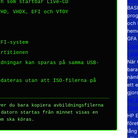
h som startbar Live-CD
BASI
HD, VHDX, EFI och VTOY
prog
och 
hemd
GFA
FI-system
Com
rtitionen
i di
När 
dningar kan sparas på samma USB-
bara
näml
dateras utan att ISO-filerna på
ett 
gjor
HP E
er du bara kopiera avbildningsfilerna
före
 datorn startas från minnet visas en
HP E
om ska köras.
före
lång