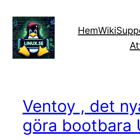
Hoppa
till
innehåll
Hem
Wiki
Supp
At
Ventoy , det ny
göra bootbara 