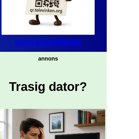
Skapa egna QR-koder
annons
Trasig dator?