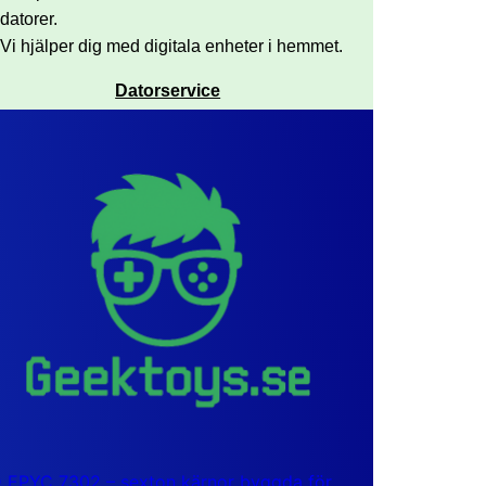
datorer.
Vi hjälper dig med digitala enheter i hemmet.
Datorservice
EPYC 7302 – sexton kärnor byggda för