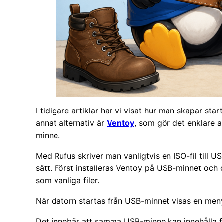
I tidigare artiklar har vi visat hur man skapar
annat alternativ är
Ventoy
, som gör det enklare a
minne.
Med Rufus skriver man vanligtvis en ISO-fil till 
sätt. Först installeras Ventoy på USB-minnet och d
som vanliga filer.
När datorn startas från USB-minnet visas en meny 
Det innebär att samma USB-minne kan innehålla fle