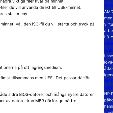
 några viktiga filer kvar på minnet.
serv
filer du vill använda direkt till USB-minnet.
AMD 
orns startmeny.
med 
minnet. Välj den ISO-fil du vill starta och tryck på
virt
arbe
L3-c
Lase
väg
Lase
lova
itionerna på ett lagringsmedium.
åtko
igen
rämst tillsammans med UEFI. Det passar därför
HP P
före
HP P
både äldre BIOS-datorer och många nyare datorer.
påko
r av datorer kan MBR därför ge bättre
hamn
anvä