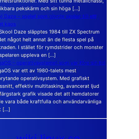
rhetsfunktioner. Med sitt tunna metallchassi,
vikbara pekskärm och sin höga […]
l Daze – spelet som gjorde skolan till ett
t kaos
Skool Daze släpptes 1984 till ZX Spectrum
det något helt annat än de flesta spel på
naden. I stället för rymdstrider och monster
 spelaren uppleva en […]
aOS – operativsystemet som var före sin tid
aOS var ett av 1980-talets mest
rytande operativsystem. Med grafiskt
ssnitt, effektiv multitasking, avancerat ljud
färgstark grafik visade det att hemdatorer
e vara både kraftfulla och användarvänliga
t […]
wiki.linux.se