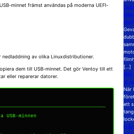
ka USB-minnet främst användas på moderna UEFI-
Dubb
meka
stor
Geva
dubb
samm
moto
r nedladdning av olika Linuxdistributioner.
film
[…]
opiera dem till USB-minnet. Det gör Ventoy till ett
IBM 
ar eller reparerar datorer.
ut s
När 
före
ett 
tang
a USB-minnen
lock
Från
och