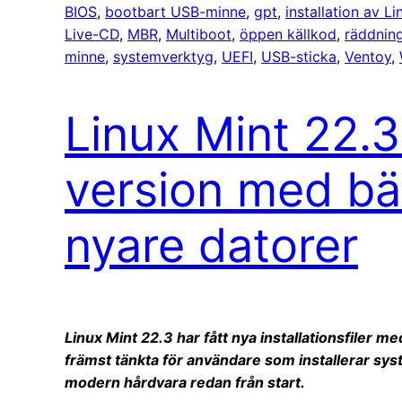
BIOS
, 
bootbart USB-minne
, 
gpt
, 
installation av Li
Live-CD
, 
MBR
, 
Multiboot
, 
öppen källkod
, 
räddnin
minne
, 
systemverktyg
, 
UEFI
, 
USB-sticka
, 
Ventoy
, 
Linux Mint 22.
version med bät
nyare datorer
Linux Mint 22.3 har fått nya installationsfiler 
främst tänkta för användare som installerar syst
modern hårdvara redan från start.