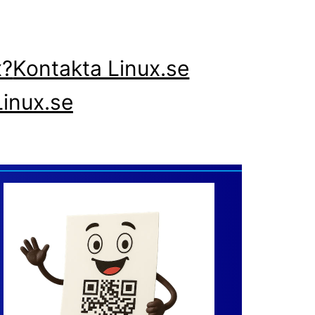
x?
Kontakta Linux.se
inux.se