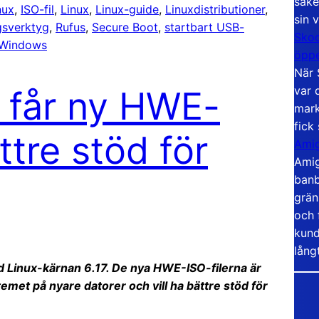
säke
nux
, 
ISO-fil
, 
Linux
, 
Linux-guide
, 
Linuxdistributioner
, 
sin 
gsverktyg
, 
Rufus
, 
Secure Boot
, 
startbart USB-
Skoo
Windows
öppe
När 
var 
3 får ny HWE-
mark
fick
tre stöd för
Amig
Amig
banb
grän
och 
kund
lång
med Linux-kärnan 6.17. De nya HWE-ISO-filerna är
emet på nyare datorer och vill ha bättre stöd för