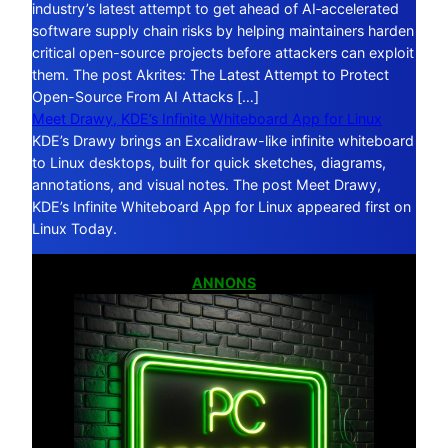
industry’s latest attempt to get ahead of AI‑accelerated
software supply chain risks by helping maintainers harden
critical open-source projects before attackers can exploit
them. The post Akrites: The Latest Attempt to Protect
Open-Source From AI Attacks […]
Meet Drawy, KDE’s Infinite Whiteboard App for Linux
KDE’s Drawy brings an Excalidraw-like infinite whiteboard
to Linux desktops, built for quick sketches, diagrams,
annotations, and visual notes. The post Meet Drawy,
KDE’s Infinite Whiteboard App for Linux appeared first on
Linux Today.
ANNONS