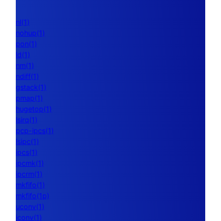
nl(1)
nohup(1)
pon(1)
ld(1)
nm(1)
ndiff(1)
gstack(1)
pmap(1)
hugetop(1)
lsirq(1)
pcp-ipcs(1)
lsipc(1)
ipcs(1)
ipcmk(1)
ipcrm(1)
mkfifo(1)
mkfifo(1p)
uconv(1)
iconv(1)