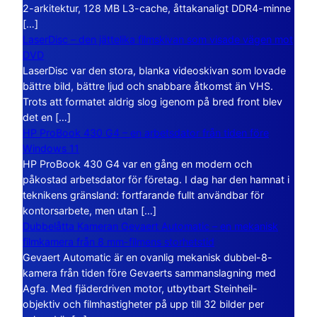
2-arkitektur, 128 MB L3-cache, åttakanaligt DDR4-minne
[…]
LaserDisc – den jättelika filmskivan som visade vägen mot
DVD
LaserDisc var den stora, blanka videoskivan som lovade
bättre bild, bättre ljud och snabbare åtkomst än VHS.
Trots att formatet aldrig slog igenom på bred front blev
det en […]
HP ProBook 430 G4 – en arbetsdator från tiden före
Windows 11
HP ProBook 430 G4 var en gång en modern och
påkostad arbetsdator för företag. I dag har den hamnat i
teknikens gränsland: fortfarande fullt användbar för
kontorsarbete, men utan […]
Dubbelåtta Kameran Gevaert Automatic – en mekanisk
filmkamera från 8 mm-filmens storhetstid
Gevaert Automatic är en ovanlig mekanisk dubbel-8-
kamera från tiden före Gevaerts sammanslagning med
Agfa. Med fjäderdriven motor, utbytbart Steinheil-
objektiv och filmhastigheter på upp till 32 bilder per