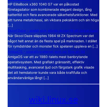
HP EliteBook x360 1040 G7 var en påkostad
företagsdator som kombinerade elegant design, lång
batteritid och flera avancerade säkerhetsfunktioner. Med
sitt tunna metallchassi, sin vikbara pekskärm och sin höga
[…]
Skool Daze – spelet som gjorde skolan till ett öppet kaos
När Skool Daze släpptes 1984 till ZX Spectrum var det
något helt annat än de flesta spel på marknaden. I stället
för rymdstrider och monster fick spelaren uppleva en […]
AmigaOS – operativsystemet som var före sin tid
AmigaOS var ett av 1980-talets mest banbrytande
operativsystem. Med grafiskt gränssnitt, effektiv
multitasking, avancerat ljud och färgstark grafik visade
det att hemdatorer kunde vara både kraftfulla och
användarvänliga långt […]
wiki.linux.se