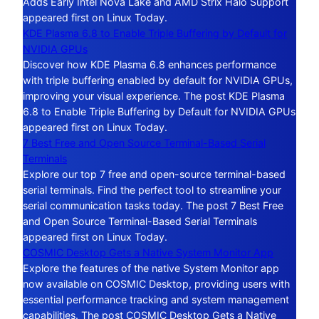
Adds Early Intel Nova Lake and AMD Strix Halo Support
appeared first on Linux Today.
KDE Plasma 6.8 to Enable Triple Buffering by Default for
NVIDIA GPUs
Discover how KDE Plasma 6.8 enhances performance
with triple buffering enabled by default for NVIDIA GPUs,
improving your visual experience. The post KDE Plasma
6.8 to Enable Triple Buffering by Default for NVIDIA GPUs
appeared first on Linux Today.
7 Best Free and Open Source Terminal-Based Serial
Terminals
Explore our top 7 free and open-source terminal-based
serial terminals. Find the perfect tool to streamline your
serial communication tasks today. The post 7 Best Free
and Open Source Terminal-Based Serial Terminals
appeared first on Linux Today.
COSMIC Desktop Gets a Native System Monitor App
Explore the features of the native System Monitor app
now available on COSMIC Desktop, providing users with
essential performance tracking and system management
capabilities. The post COSMIC Desktop Gets a Native