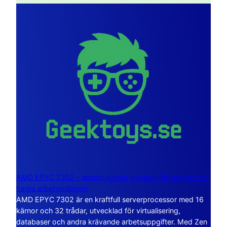
AMD EPYC 7302 – sexton kärnor byggda för servrar och
tunga arbetsstationer
AMD EPYC 7302 är en kraftfull serverprocessor med 16
kärnor och 32 trådar, utvecklad för virtualisering,
databaser och andra krävande arbetsuppgifter. Med Zen