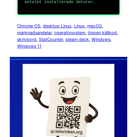
antalet installerade datorer.
Chrome OS
, 
desktop Linux
, 
Linux
, 
macOS
, 
marknadsandelar
, 
operativsystem
, 
öppen källkod
, 
skrivbord
, 
StatCounter
, 
steam deck
, 
Windows
, 
Windows 11