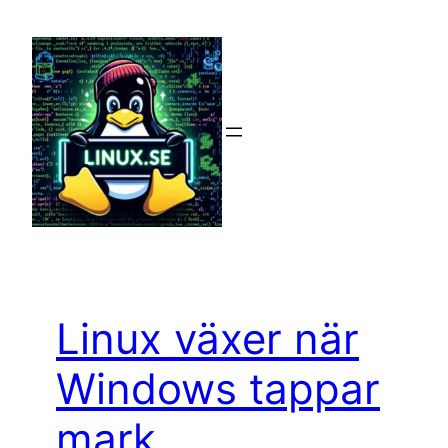
Hoppa
till
innehåll
Linux växer när
Windows tappar
mark