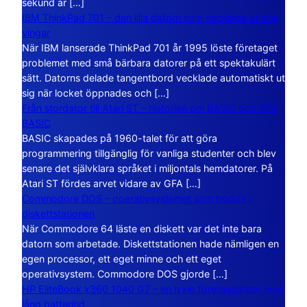
sekund är […]
IBM ThinkPad 701 – den lilla datorn som vecklade ut sina
vingar
När IBM lanserade ThinkPad 701 år 1995 löste företaget
problemet med små bärbara datorer på ett spektakulärt
sätt. Datorns delade tangentbord vecklade automatiskt ut
sig när locket öppnades och […]
Från stordator till Atari ST – historien om BASIC och GFA
BASIC
BASIC skapades på 1960-talet för att göra
programmering tillgänglig för vanliga studenter och blev
senare det självklara språket i miljontals hemdatorer. På
Atari ST fördes arvet vidare av GFA […]
Commodore DOS – operativsystemet som bodde i
diskettstationen
När Commodore 64 läste en diskett var det inte bara
datorn som arbetade. Diskettstationen hade nämligen en
egen processor, ett eget minne och ett eget
operativsystem. Commodore DOS gjorde […]
HP EliteBook x360 1040 G7 – en lyxig företagsdator med
lång batteritid