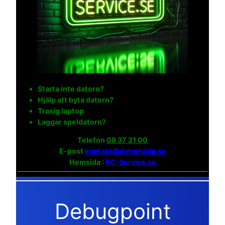
Starta inte datorn?
Hjälp att byta datorn?
Trasig laptop
Laggar speldatorn?
Telefon
08 37 21 00
E-post
kontakt@datorhjalp.se
Hemsida :
PC-Service.se
Debugpoint