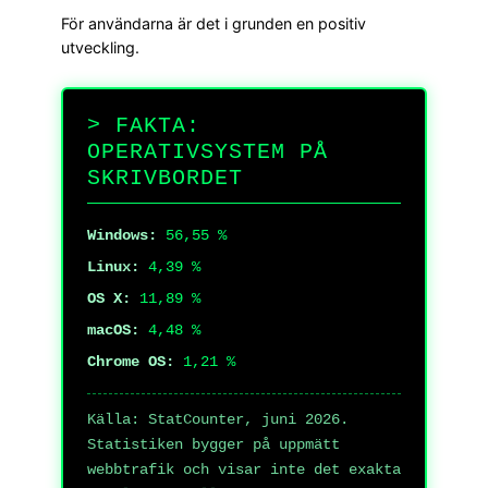
För användarna är det i grunden en positiv
utveckling.
FAKTA:
OPERATIVSYSTEM PÅ
SKRIVBORDET
Windows:
56,55 %
Linux:
4,39 %
OS X:
11,89 %
macOS:
4,48 %
Chrome OS:
1,21 %
Källa: StatCounter, juni 2026.
Statistiken bygger på uppmätt
webbtrafik och visar inte det exakta