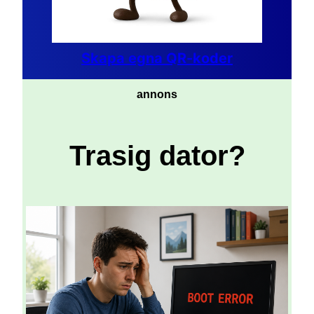
Skapa egna QR-koder
annons
Trasig dator?