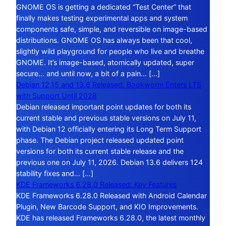
GNOME OS is getting a dedicated “Test Center” that
finally makes testing experimental apps and system
components safe, simple, and reversible on image-based
distributions. GNOME OS has always been that cool,
slightly wild playground for people who live and breathe
GNOME. It’s image-based, atomically updated, super
secure… and until now, a bit of a pain… […]
Debian 12.15 and 13.6 Released: Bookworm Enters LTS
with Support Until 2028
Debian released important point updates for both its
current stable and previous stable versions on July 11,
with Debian 12 officially entering its Long Term Support
phase. The Debian project released updated point
versions for both its current stable release and the
previous one on July 11, 2026. Debian 13.6 delivers 124
stability fixes and… […]
KDE Frameworks 6.28.0 Released: Key Features
KDE Frameworks 6.28.0 Released with Android Calendar
Plugin, New Barcode Support, and KIO Improvements.
KDE has released Frameworks 6.28.0, the latest monthly