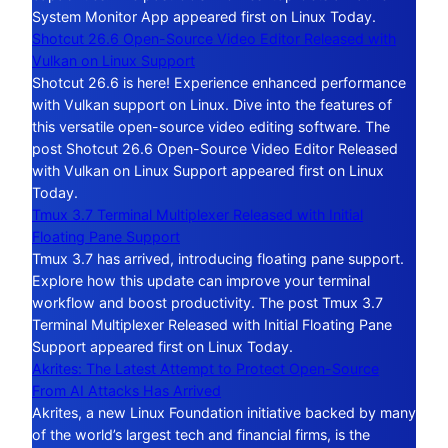
System Monitor App appeared first on Linux Today.
Shotcut 26.6 Open-Source Video Editor Released with
Vulkan on Linux Support
Shotcut 26.6 is here! Experience enhanced performance
with Vulkan support on Linux. Dive into the features of
this versatile open-source video editing software. The
post Shotcut 26.6 Open-Source Video Editor Released
with Vulkan on Linux Support appeared first on Linux
Today.
Tmux 3.7 Terminal Multiplexer Released with Initial
Floating Pane Support
Tmux 3.7 has arrived, introducing floating pane support.
Explore how this update can improve your terminal
workflow and boost productivity. The post Tmux 3.7
Terminal Multiplexer Released with Initial Floating Pane
Support appeared first on Linux Today.
Akrites: The Latest Attempt to Protect Open-Source
From AI Attacks Has Arrived
Akrites, a new Linux Foundation initiative backed by many
of the world’s largest tech and financial firms, is the