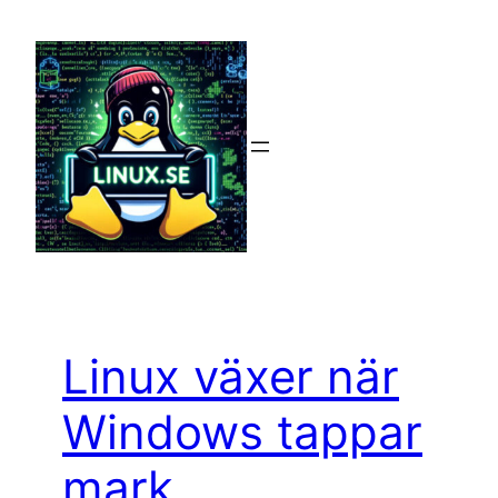
Hoppa
till
innehåll
Linux växer när
Windows tappar
mark