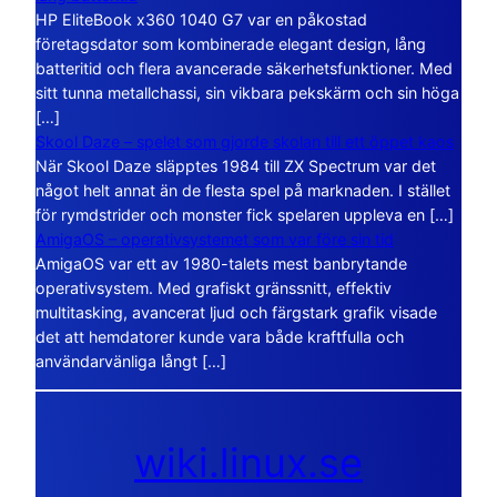
HP EliteBook x360 1040 G7 var en påkostad
företagsdator som kombinerade elegant design, lång
batteritid och flera avancerade säkerhetsfunktioner. Med
sitt tunna metallchassi, sin vikbara pekskärm och sin höga
[…]
Skool Daze – spelet som gjorde skolan till ett öppet kaos
När Skool Daze släpptes 1984 till ZX Spectrum var det
något helt annat än de flesta spel på marknaden. I stället
för rymdstrider och monster fick spelaren uppleva en […]
AmigaOS – operativsystemet som var före sin tid
AmigaOS var ett av 1980-talets mest banbrytande
operativsystem. Med grafiskt gränssnitt, effektiv
multitasking, avancerat ljud och färgstark grafik visade
det att hemdatorer kunde vara både kraftfulla och
användarvänliga långt […]
wiki.linux.se