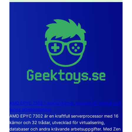
AMD EPYC 7302 – sexton kärnor byggda för servrar och
tunga arbetsstationer
AMD EPYC 7302 är en kraftfull serverprocessor med 16
kärnor och 32 trådar, utvecklad för virtualisering,
databaser och andra krävande arbetsuppgifter. Med Zen