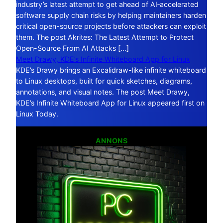
industry’s latest attempt to get ahead of AI‑accelerated
software supply chain risks by helping maintainers harden
critical open-source projects before attackers can exploit
them. The post Akrites: The Latest Attempt to Protect
Open-Source From AI Attacks […]
Meet Drawy, KDE’s Infinite Whiteboard App for Linux
KDE’s Drawy brings an Excalidraw-like infinite whiteboard
to Linux desktops, built for quick sketches, diagrams,
annotations, and visual notes. The post Meet Drawy,
KDE’s Infinite Whiteboard App for Linux appeared first on
Linux Today.
ANNONS