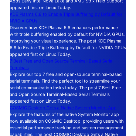
Adds Early Intel Nova Lake and AMD Strix Halo Support
appeared first on Linux Today.
KDE Plasma 6.8 to Enable Triple Buffering by Default for
NVIDIA GPUs
Discover how KDE Plasma 6.8 enhances performance
with triple buffering enabled by default for NVIDIA GPUs,
improving your visual experience. The post KDE Plasma
6.8 to Enable Triple Buffering by Default for NVIDIA GPUs
appeared first on Linux Today.
7 Best Free and Open Source Terminal-Based Serial
Terminals
Explore our top 7 free and open-source terminal-based
serial terminals. Find the perfect tool to streamline your
serial communication tasks today. The post 7 Best Free
and Open Source Terminal-Based Serial Terminals
appeared first on Linux Today.
COSMIC Desktop Gets a Native System Monitor App
Explore the features of the native System Monitor app
now available on COSMIC Desktop, providing users with
essential performance tracking and system management
capabilities. The post COSMIC Desktop Gets a Native