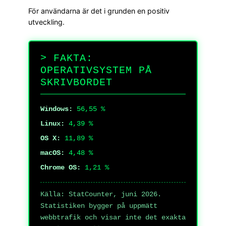
För användarna är det i grunden en positiv
utveckling.
FAKTA:
OPERATIVSYSTEM PÅ
SKRIVBORDET
Windows:
56,55 %
Linux:
4,39 %
OS X:
11,89 %
macOS:
4,48 %
Chrome OS:
1,21 %
Källa: StatCounter, juni 2026.
Statistiken bygger på uppmätt
webbtrafik och visar inte det exakta