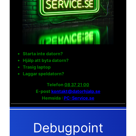
Starta inte datorn?
Hjälp att byta datorn?
Trasig laptop
Laggar speldatorn?
Telefon
08 37 21 00
E-post
kontakt@datorhjalp.se
Hemsida :
PC-Service.se
Debugpoint