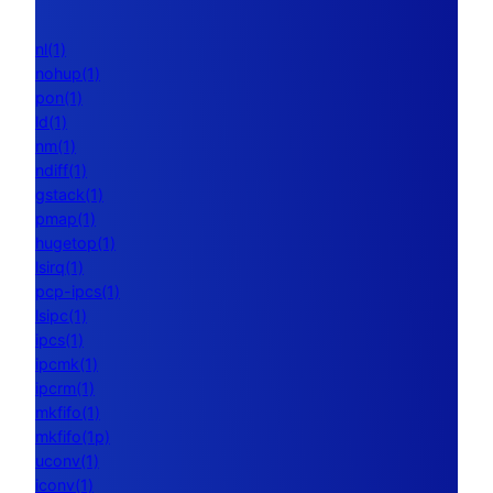
nl(1)
nohup(1)
pon(1)
ld(1)
nm(1)
ndiff(1)
gstack(1)
pmap(1)
hugetop(1)
lsirq(1)
pcp-ipcs(1)
lsipc(1)
ipcs(1)
ipcmk(1)
ipcrm(1)
mkfifo(1)
mkfifo(1p)
uconv(1)
iconv(1)