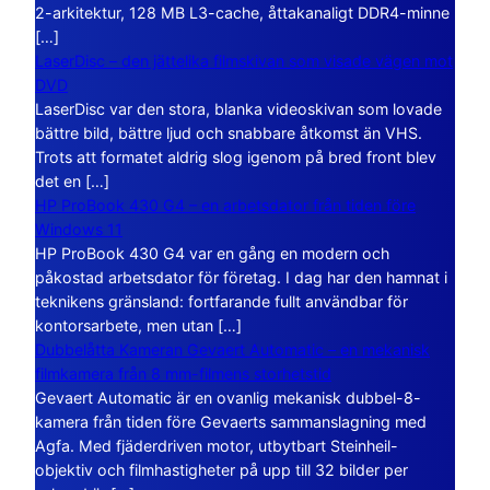
2-arkitektur, 128 MB L3-cache, åttakanaligt DDR4-minne
[…]
LaserDisc – den jättelika filmskivan som visade vägen mot
DVD
LaserDisc var den stora, blanka videoskivan som lovade
bättre bild, bättre ljud och snabbare åtkomst än VHS.
Trots att formatet aldrig slog igenom på bred front blev
det en […]
HP ProBook 430 G4 – en arbetsdator från tiden före
Windows 11
HP ProBook 430 G4 var en gång en modern och
påkostad arbetsdator för företag. I dag har den hamnat i
teknikens gränsland: fortfarande fullt användbar för
kontorsarbete, men utan […]
Dubbelåtta Kameran Gevaert Automatic – en mekanisk
filmkamera från 8 mm-filmens storhetstid
Gevaert Automatic är en ovanlig mekanisk dubbel-8-
kamera från tiden före Gevaerts sammanslagning med
Agfa. Med fjäderdriven motor, utbytbart Steinheil-
objektiv och filmhastigheter på upp till 32 bilder per