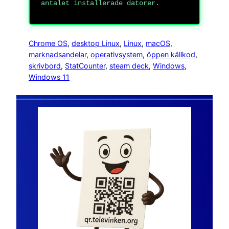
antalet installerade datorer.
Chrome OS
, 
desktop Linux
, 
Linux
, 
macOS
, 
marknadsandelar
, 
operativsystem
, 
öppen källkod
, 
skrivbord
, 
StatCounter
, 
steam deck
, 
Windows
, 
Windows 11