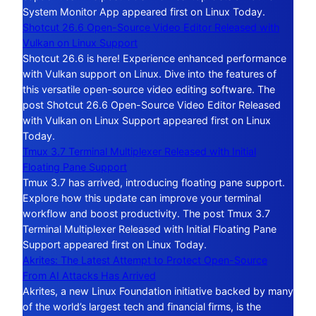
System Monitor App appeared first on Linux Today.
Shotcut 26.6 Open-Source Video Editor Released with
Vulkan on Linux Support
Shotcut 26.6 is here! Experience enhanced performance
with Vulkan support on Linux. Dive into the features of
this versatile open-source video editing software. The
post Shotcut 26.6 Open-Source Video Editor Released
with Vulkan on Linux Support appeared first on Linux
Today.
Tmux 3.7 Terminal Multiplexer Released with Initial
Floating Pane Support
Tmux 3.7 has arrived, introducing floating pane support.
Explore how this update can improve your terminal
workflow and boost productivity. The post Tmux 3.7
Terminal Multiplexer Released with Initial Floating Pane
Support appeared first on Linux Today.
Akrites: The Latest Attempt to Protect Open-Source
From AI Attacks Has Arrived
Akrites, a new Linux Foundation initiative backed by many
of the world’s largest tech and financial firms, is the