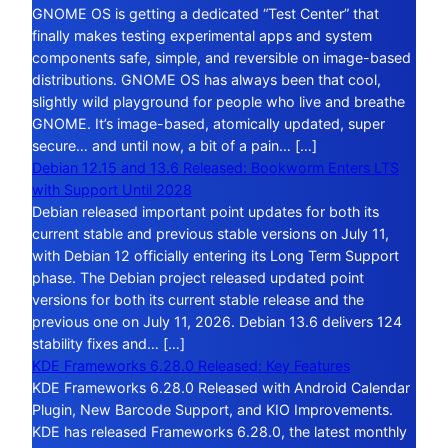
GNOME OS is getting a dedicated “Test Center” that
finally makes testing experimental apps and system
components safe, simple, and reversible on image-based
distributions. GNOME OS has always been that cool,
slightly wild playground for people who live and breathe
GNOME. It’s image-based, atomically updated, super
secure… and until now, a bit of a pain… […]
Debian 12.15 and 13.6 Released: Bookworm Enters LTS
with Support Until 2028
Debian released important point updates for both its
current stable and previous stable versions on July 11,
with Debian 12 officially entering its Long Term Support
phase. The Debian project released updated point
versions for both its current stable release and the
previous one on July 11, 2026. Debian 13.6 delivers 124
stability fixes and… […]
KDE Frameworks 6.28.0 Released: Key Features
KDE Frameworks 6.28.0 Released with Android Calendar
Plugin, New Barcode Support, and KIO Improvements.
KDE has released Frameworks 6.28.0, the latest monthly