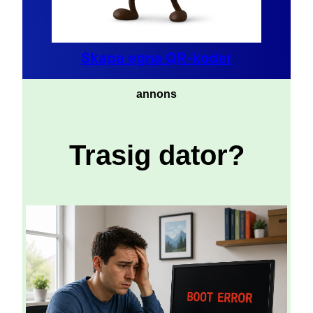
Skapa egna QR-koder
annons
Trasig dator?