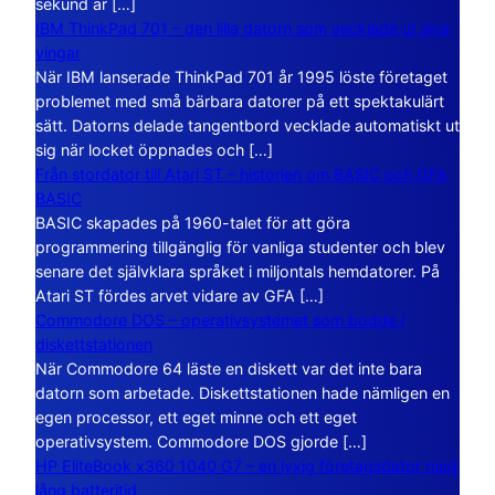
sekund är […]
IBM ThinkPad 701 – den lilla datorn som vecklade ut sina
vingar
När IBM lanserade ThinkPad 701 år 1995 löste företaget
problemet med små bärbara datorer på ett spektakulärt
sätt. Datorns delade tangentbord vecklade automatiskt ut
sig när locket öppnades och […]
Från stordator till Atari ST – historien om BASIC och GFA
BASIC
BASIC skapades på 1960-talet för att göra
programmering tillgänglig för vanliga studenter och blev
senare det självklara språket i miljontals hemdatorer. På
Atari ST fördes arvet vidare av GFA […]
Commodore DOS – operativsystemet som bodde i
diskettstationen
När Commodore 64 läste en diskett var det inte bara
datorn som arbetade. Diskettstationen hade nämligen en
egen processor, ett eget minne och ett eget
operativsystem. Commodore DOS gjorde […]
HP EliteBook x360 1040 G7 – en lyxig företagsdator med
lång batteritid