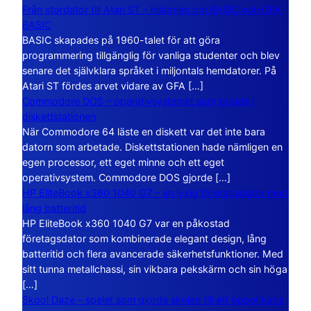
Från stordator till Atari ST – historien om BASIC och GFA
BASIC
BASIC skapades på 1960-talet för att göra
programmering tillgänglig för vanliga studenter och blev
senare det självklara språket i miljontals hemdatorer. På
Atari ST fördes arvet vidare av GFA […]
Commodore DOS – operativsystemet som bodde i
diskettstationen
När Commodore 64 läste en diskett var det inte bara
datorn som arbetade. Diskettstationen hade nämligen en
egen processor, ett eget minne och ett eget
operativsystem. Commodore DOS gjorde […]
HP EliteBook x360 1040 G7 – en lyxig företagsdator med
lång batteritid
HP EliteBook x360 1040 G7 var en påkostad
företagsdator som kombinerade elegant design, lång
batteritid och flera avancerade säkerhetsfunktioner. Med
sitt tunna metallchassi, sin vikbara pekskärm och sin höga
[…]
Skool Daze – spelet som gjorde skolan till ett öppet kaos