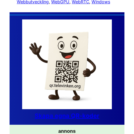
Webbutveckling
, 
WebGPU
, 
WebRTC
, 
Windows
Skapa egna QR-koder
annons