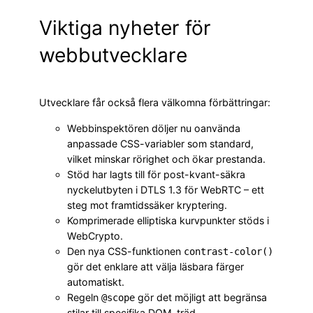
Viktiga nyheter för
webbutvecklare
Utvecklare får också flera välkomna förbättringar:
Webbinspektören döljer nu oanvända
anpassade CSS-variabler som standard,
vilket minskar rörighet och ökar prestanda.
Stöd har lagts till för post-kvant-säkra
nyckelutbyten i DTLS 1.3 för WebRTC – ett
steg mot framtidssäker kryptering.
Komprimerade elliptiska kurvpunkter stöds i
WebCrypto.
Den nya CSS-funktionen
contrast-color()
gör det enklare att välja läsbara färger
automatiskt.
Regeln
gör det möjligt att begränsa
@scope
stilar till specifika DOM-träd.