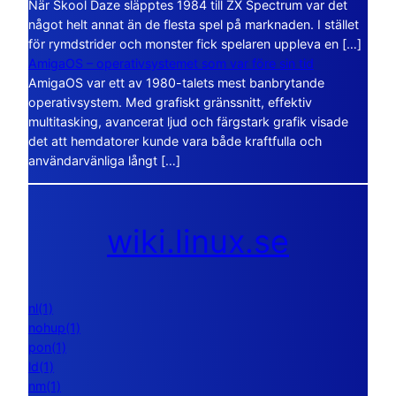
När Skool Daze släpptes 1984 till ZX Spectrum var det
något helt annat än de flesta spel på marknaden. I stället
för rymdstrider och monster fick spelaren uppleva en […]
AmigaOS – operativsystemet som var före sin tid
AmigaOS var ett av 1980-talets mest banbrytande
operativsystem. Med grafiskt gränssnitt, effektiv
multitasking, avancerat ljud och färgstark grafik visade
det att hemdatorer kunde vara både kraftfulla och
användarvänliga långt […]
wiki.linux.se
nl(1)
nohup(1)
pon(1)
ld(1)
nm(1)