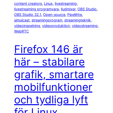
content creators
, 
Linux
, 
livestreaming
, 
livestreaming programvara
, 
ljudmixer
, 
OBS Studio
, 
OBS Studio 32.1
, 
Open-source
, 
PipeWire
, 
simulcast
, 
streamingprogram
, 
streamingteknik
, 
videoinspelning
, 
videoproduktion
, 
videostreaming
, 
WebRTC
Firefox 146 är
här – stabilare
grafik, smartare
mobilfunktioner
och tydliga lyft
för Linux