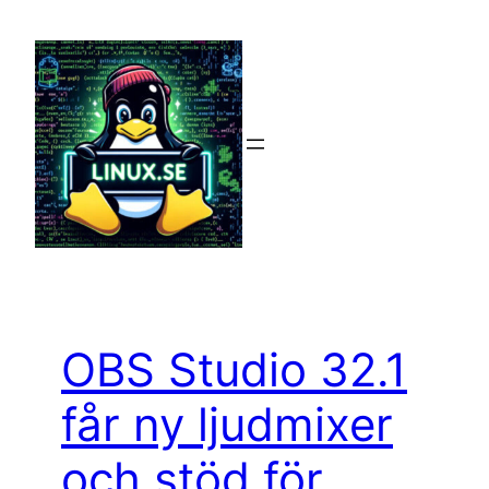
Hoppa
till
innehåll
OBS Studio 32.1
får ny ljudmixer
och stöd för