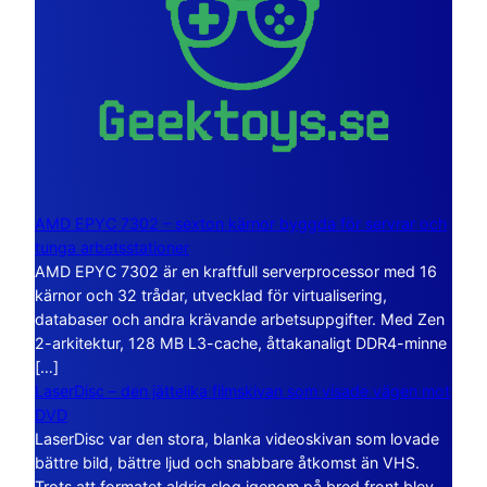
AMD EPYC 7302 – sexton kärnor byggda för servrar och
tunga arbetsstationer
AMD EPYC 7302 är en kraftfull serverprocessor med 16
kärnor och 32 trådar, utvecklad för virtualisering,
databaser och andra krävande arbetsuppgifter. Med Zen
2-arkitektur, 128 MB L3-cache, åttakanaligt DDR4-minne
[…]
LaserDisc – den jättelika filmskivan som visade vägen mot
DVD
LaserDisc var den stora, blanka videoskivan som lovade
bättre bild, bättre ljud och snabbare åtkomst än VHS.
Trots att formatet aldrig slog igenom på bred front blev