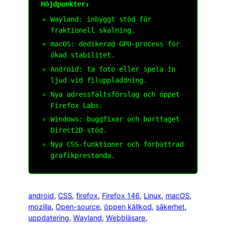
Höjdpunkter:
Wayland: inbyggt stöd för
fraktionell skalning.
macOS: dedikerad GPU-process för
ökad stabilitet.
Android: ta foto eller spela in
ljud vid filuppladdning.
Nya adressfältsförslag och öppet
Firefox Labs.
Windows: buggfixar och borttaget
Direct2D-stöd.
Nya CSS-funktioner och förbättrad
grafikprestanda.
android
, 
CSS
, 
firefox
, 
Firefox 146
, 
Linux
, 
macOS
, 
mozilla
, 
Open-source
, 
öppen källkod
, 
säkerhet
, 
uppdatering
, 
Wayland
, 
Webbläsare
, 