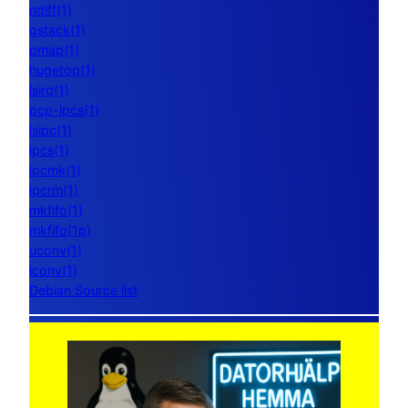
ndiff(1)
gstack(1)
pmap(1)
hugetop(1)
lsirq(1)
pcp-ipcs(1)
lsipc(1)
ipcs(1)
ipcmk(1)
ipcrm(1)
mkfifo(1)
mkfifo(1p)
uconv(1)
iconv(1)
Debian Source list