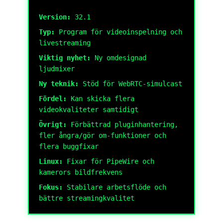
Version:
32.1
Typ:
Program för videoinspelning och
livestreaming
Viktig nyhet:
Ny omdesignad
ljudmixer
Ny teknik:
Stöd för WebRTC-simulcast
Fördel:
Kan skicka flera
videokvaliteter samtidigt
Övrigt:
Förbättrad pluginhantering,
fler ångra/gör om-funktioner och
flera buggfixar
Linux:
Fixar för PipeWire och
kamerors bildfrekvens
Fokus:
Stabilare arbetsflöde och
bättre streamingkvalitet