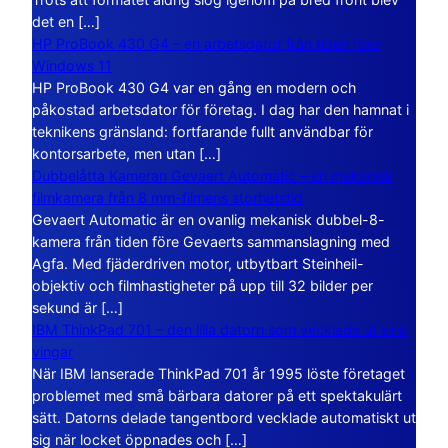
det en […]
HP ProBook 430 G4 – en arbetsdator från tiden före
Windows 11
HP ProBook 430 G4 var en gång en modern och
påkostad arbetsdator för företag. I dag har den hamnat i
teknikens gränsland: fortfarande fullt användbar för
kontorsarbete, men utan […]
Dubbelåtta Kameran Gevaert Automatic – en mekanisk
filmkamera från 8 mm-filmens storhetstid
Gevaert Automatic är en ovanlig mekanisk dubbel-8-
kamera från tiden före Gevaerts sammanslagning med
Agfa. Med fjäderdriven motor, utbytbart Steinheil-
objektiv och filmhastigheter på upp till 32 bilder per
sekund är […]
IBM ThinkPad 701 – den lilla datorn som vecklade ut sina
vingar
När IBM lanserade ThinkPad 701 år 1995 löste företaget
problemet med små bärbara datorer på ett spektakulärt
sätt. Datorns delade tangentbord vecklade automatiskt ut
sig när locket öppnades och […]