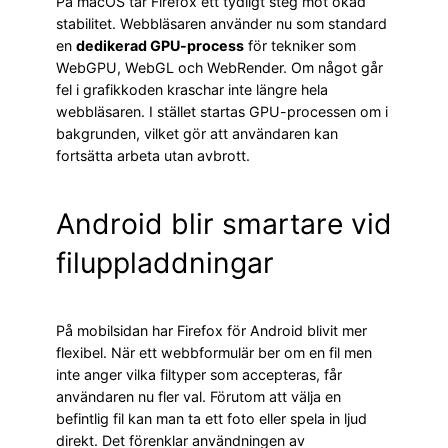
På macOS tar Firefox ett tydligt steg mot ökad
stabilitet. Webbläsaren använder nu som standard
en
dedikerad GPU-process
för tekniker som
WebGPU, WebGL och WebRender. Om något går
fel i grafikkoden kraschar inte längre hela
webbläsaren. I stället startas GPU-processen om i
bakgrunden, vilket gör att användaren kan
fortsätta arbeta utan avbrott.
Android blir smartare vid
filuppladdningar
På mobilsidan har Firefox för Android blivit mer
flexibel. När ett webbformulär ber om en fil men
inte anger vilka filtyper som accepteras, får
användaren nu fler val. Förutom att välja en
befintlig fil kan man ta ett foto eller spela in ljud
direkt. Det förenklar användningen av