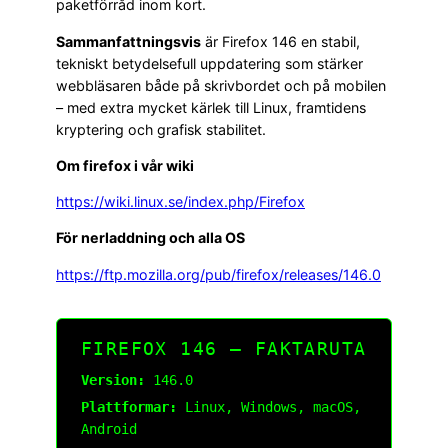
paketförråd inom kort.
Sammanfattningsvis
är Firefox 146 en stabil,
tekniskt betydelsefull uppdatering som stärker
webbläsaren både på skrivbordet och på mobilen
– med extra mycket kärlek till Linux, framtidens
kryptering och grafisk stabilitet.
Om firefox i vår wiki
https://wiki.linux.se/index.php/Firefox
För nerladdning och alla OS
https://ftp.mozilla.org/pub/firefox/releases/146.0
FIREFOX 146 – FAKTARUTA
Version:
146.0
Plattformar:
Linux, Windows, macOS,
Android