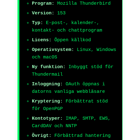
Program:
Mozilla Thunderbird
Version:
153
Typ:
E-post-, kalender-,
kontakt- och chattprogram
Licens:
Öppen källkod
Operativsystem:
Linux, Windows
och macOS
Ny funktion:
Inbyggt stöd för
Thundermail
Inloggning:
OAuth öppnas i
datorns vanliga webbläsare
Kryptering:
Förbättrat stöd
för OpenPGP
Kontotyper:
IMAP, SMTP, EWS,
CardDAV och NNTP
Övrigt:
Förbättrad hantering