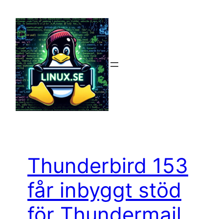
Hoppa
till
innehåll
Thunderbird 153
får inbyggt stöd
för Thundermail