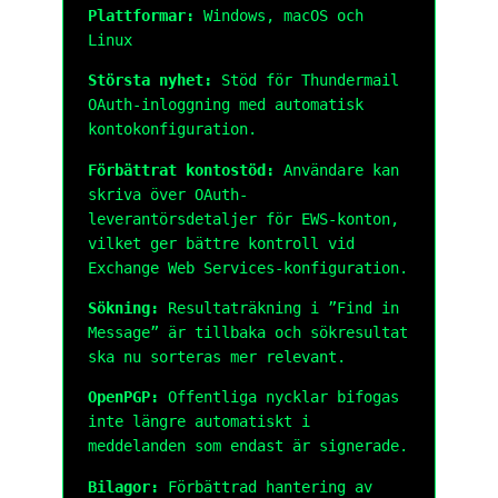
Plattformar:
Windows, macOS och
Linux
Största nyhet:
Stöd för Thundermail
OAuth-inloggning med automatisk
kontokonfiguration.
Förbättrat kontostöd:
Användare kan
skriva över OAuth-
leverantörsdetaljer för EWS-konton,
vilket ger bättre kontroll vid
Exchange Web Services-konfiguration.
Sökning:
Resultaträkning i ”Find in
Message” är tillbaka och sökresultat
ska nu sorteras mer relevant.
OpenPGP:
Offentliga nycklar bifogas
inte längre automatiskt i
meddelanden som endast är signerade.
Bilagor:
Förbättrad hantering av