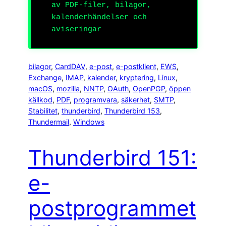
av PDF-filer, bilagor,
kalenderhändelser och
aviseringar
bilagor
, 
CardDAV
, 
e-post
, 
e-postklient
, 
EWS
, 
Exchange
, 
IMAP
, 
kalender
, 
kryptering
, 
Linux
, 
macOS
, 
mozilla
, 
NNTP
, 
OAuth
, 
OpenPGP
, 
öppen
källkod
, 
PDF
, 
programvara
, 
säkerhet
, 
SMTP
, 
Stabilitet
, 
thunderbird
, 
Thunderbird 153
, 
Thundermail
, 
Windows
Thunderbird 151:
e-
postprogrammet