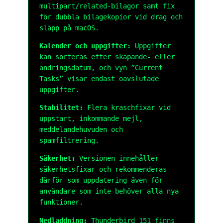
multipart/related-bilagor samt fix
för dubbla bilagekopior vid drag och
släpp på macOS.
Kalender och uppgifter:
Uppgifter
kan sorteras efter skapande- eller
ändringsdatum, och vyn ”Current
Tasks” visar endast oavslutade
uppgifter.
Stabilitet:
Flera kraschfixar vid
uppstart, inkommande mejl,
meddelandehuvuden och
spamfiltrering.
Säkerhet:
Versionen innehåller
säkerhetsfixar och rekommenderas
därför som uppdatering även för
användare som inte behöver alla nya
funktioner.
Nedladdning:
Thunderbird 151 finns