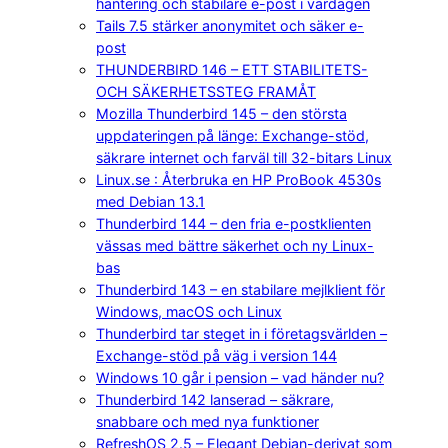
hantering och stabilare e-post i vardagen
Tails 7.5 stärker anonymitet och säker e-
post
THUNDERBIRD 146 – ETT STABILITETS-
OCH SÄKERHETSSTEG FRAMÅT
Mozilla Thunderbird 145 – den största
uppdateringen på länge: Exchange-stöd,
säkrare internet och farväl till 32-bitars Linux
Linux.se : Återbruka en HP ProBook 4530s
med Debian 13.1
Thunderbird 144 – den fria e-postklienten
vässas med bättre säkerhet och ny Linux-
bas
Thunderbird 143 – en stabilare mejlklient för
Windows, macOS och Linux
Thunderbird tar steget in i företagsvärlden –
Exchange-stöd på väg i version 144
Windows 10 går i pension – vad händer nu?
Thunderbird 142 lanserad – säkrare,
snabbare och med nya funktioner
RefreshOS 2.5 – Elegant Debian-derivat som