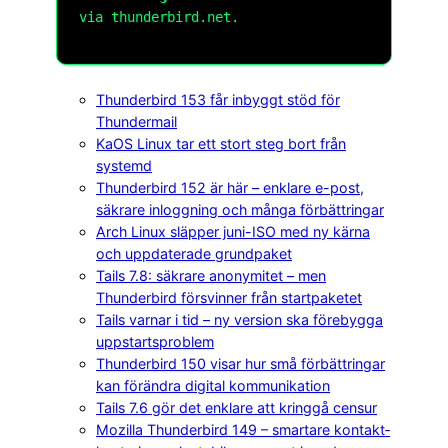
via thunderbird.net.
Thunderbird 153 får inbyggt stöd för
Thundermail
KaOS Linux tar ett stort steg bort från
systemd
Thunderbird 152 är här – enklare e-post,
säkrare inloggning och många förbättringar
Arch Linux släpper juni-ISO med ny kärna
och uppdaterade grundpaket
Tails 7.8: säkrare anonymitet – men
Thunderbird försvinner från startpaketet
Tails varnar i tid – ny version ska förebygga
uppstartsproblem
Thunderbird 150 visar hur små förbättringar
kan förändra digital kommunikation
Tails 7.6 gör det enklare att kringgå censur
Mozilla Thunderbird 149 – smartare kontakt­