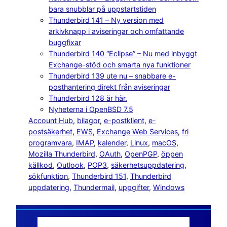
bara snubblar på uppstartstiden
Thunderbird 141 – Ny version med
arkivknapp i aviseringar och omfattande
buggfixar
Thunderbird 140 “Eclipse” – Nu med inbyggt
Exchange-stöd och smarta nya funktioner
Thunderbird 139 ute nu – snabbare e-
posthantering direkt från aviseringar
Thunderbird 128 är här.
Nyheterna i OpenBSD 7.5
Account Hub
, 
bilagor
, 
e-postklient
, 
e-
postsäkerhet
, 
EWS
, 
Exchange Web Services
, 
fri
programvara
, 
IMAP
, 
kalender
, 
Linux
, 
macOS
, 
Mozilla Thunderbird
, 
OAuth
, 
OpenPGP
, 
öppen
källkod
, 
Outlook
, 
POP3
, 
säkerhetsuppdatering
, 
sökfunktion
, 
Thunderbird 151
, 
Thunderbird
uppdatering
, 
Thundermail
, 
uppgifter
, 
Windows