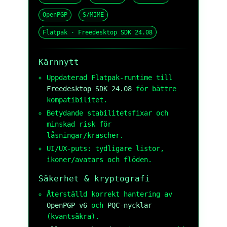
OpenPGP
S/MIME
Flatpak · Freedesktop SDK 24.08
Kärnnytt
Uppdaterad Flatpak-runtime till
Freedesktop SDK 24.08
för bättre
kompatibilitet.
Betydande stabilitetsfixar och
minskad risk för
låsningar/krascher.
UI/UX-puts: tydligare listor,
ikoner/avatars och flöden.
Säkerhet & kryptografi
Återställd korrekt hantering av
OpenPGP v6
och
PQC-nycklar
(kvantsäkra).