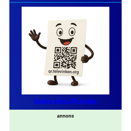
Skapa egna QR-koder
annons