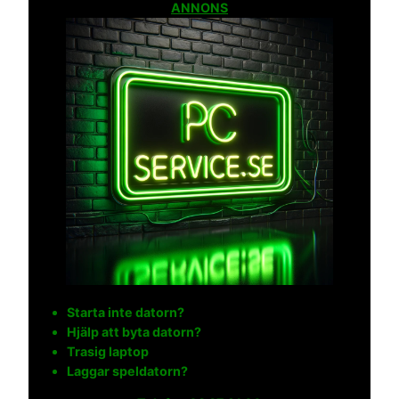
ANNONS
Starta inte datorn?
Hjälp att byta datorn?
Trasig laptop
Laggar speldatorn?