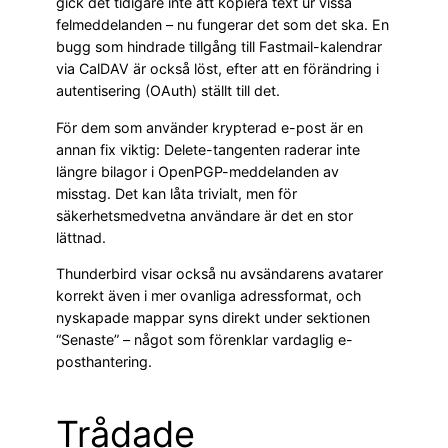
gick det tidigare inte att kopiera text ur vissa
felmeddelanden – nu fungerar det som det ska. En
bugg som hindrade tillgång till Fastmail-kalendrar
via CalDAV är också löst, efter att en förändring i
autentisering (OAuth) ställt till det.
För dem som använder krypterad e-post är en
annan fix viktig: Delete-tangenten raderar inte
längre bilagor i OpenPGP-meddelanden av
misstag. Det kan låta trivialt, men för
säkerhetsmedvetna användare är det en stor
lättnad.
Thunderbird visar också nu avsändarens avatarer
korrekt även i mer ovanliga adressformat, och
nyskapade mappar syns direkt under sektionen
“Senaste” – något som förenklar vardaglig e-
posthantering.
Trådade