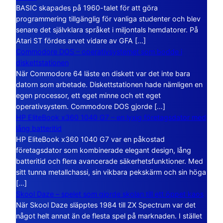
BASIC skapades på 1960-talet för att göra
programmering tillgänglig för vanliga studenter och blev
senare det självklara språket i miljontals hemdatorer. På
Atari ST fördes arvet vidare av GFA […]
Commodore DOS – operativsystemet som bodde i
diskettstationen
När Commodore 64 läste en diskett var det inte bara
datorn som arbetade. Diskettstationen hade nämligen en
egen processor, ett eget minne och ett eget
operativsystem. Commodore DOS gjorde […]
HP EliteBook x360 1040 G7 – en lyxig företagsdator med
lång batteritid
HP EliteBook x360 1040 G7 var en påkostad
företagsdator som kombinerade elegant design, lång
batteritid och flera avancerade säkerhetsfunktioner. Med
sitt tunna metallchassi, sin vikbara pekskärm och sin höga
[…]
Skool Daze – spelet som gjorde skolan till ett öppet kaos
När Skool Daze släpptes 1984 till ZX Spectrum var det
något helt annat än de flesta spel på marknaden. I stället