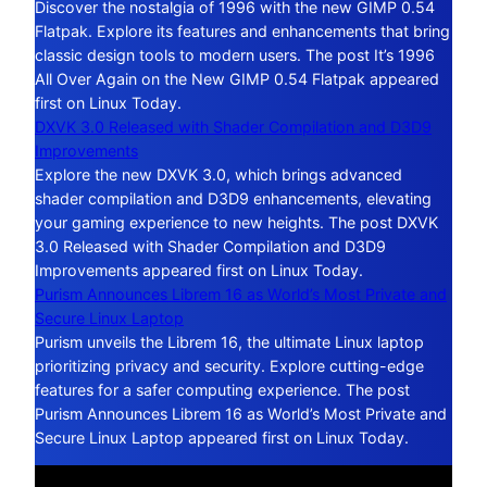
Discover the nostalgia of 1996 with the new GIMP 0.54
Flatpak. Explore its features and enhancements that bring
classic design tools to modern users. The post It’s 1996
All Over Again on the New GIMP 0.54 Flatpak appeared
first on Linux Today.
DXVK 3.0 Released with Shader Compilation and D3D9
Improvements
Explore the new DXVK 3.0, which brings advanced
shader compilation and D3D9 enhancements, elevating
your gaming experience to new heights. The post DXVK
3.0 Released with Shader Compilation and D3D9
Improvements appeared first on Linux Today.
Purism Announces Librem 16 as World’s Most Private and
Secure Linux Laptop
Purism unveils the Librem 16, the ultimate Linux laptop
prioritizing privacy and security. Explore cutting-edge
features for a safer computing experience. The post
Purism Announces Librem 16 as World’s Most Private and
Secure Linux Laptop appeared first on Linux Today.