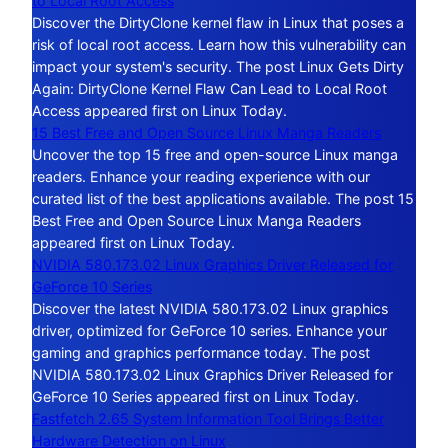
to Local Root Access
Discover the DirtyClone kernel flaw in Linux that poses a
risk of local root access. Learn how this vulnerability can
impact your system's security. The post Linux Gets Dirty
Again: DirtyClone Kernel Flaw Can Lead to Local Root
Access appeared first on Linux Today.
15 Best Free and Open Source Linux Manga Readers
Uncover the top 15 free and open-source Linux manga
readers. Enhance your reading experience with our
curated list of the best applications available. The post 15
Best Free and Open Source Linux Manga Readers
appeared first on Linux Today.
NVIDIA 580.173.02 Linux Graphics Driver Released for
GeForce 10 Series
Discover the latest NVIDIA 580.173.02 Linux graphics
driver, optimized for GeForce 10 series. Enhance your
gaming and graphics performance today. The post
NVIDIA 580.173.02 Linux Graphics Driver Released for
GeForce 10 Series appeared first on Linux Today.
Fastfetch 2.65 System Information Tool Brings Better
Hardware Detection on Linux