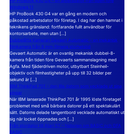
HP ProBook 430 G4 – en arbetsdator från tiden före
Windows 11
HP ProBook 430 G4 var en gång en modern och
påkostad arbetsdator för företag. I dag har den hamnat i
teknikens gränsland: fortfarande fullt användbar för
kontorsarbete, men utan […]
Dubbelåtta Kameran Gevaert Automatic – en mekanisk
filmkamera från 8 mm-filmens storhetstid
Gevaert Automatic är en ovanlig mekanisk dubbel-8-
kamera från tiden före Gevaerts sammanslagning med
Agfa. Med fjäderdriven motor, utbytbart Steinheil-
objektiv och filmhastigheter på upp till 32 bilder per
sekund är […]
IBM ThinkPad 701 – den lilla datorn som vecklade ut sina
vingar
När IBM lanserade ThinkPad 701 år 1995 löste företaget
problemet med små bärbara datorer på ett spektakulärt
sätt. Datorns delade tangentbord vecklade automatiskt ut
sig när locket öppnades och […]
Från stordator till Atari ST – historien om BASIC och GFA
BASIC