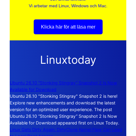
Vi arbetar med Linux, Windows och Mac.
Klicka här för att läsa mer
Linuxtoday
Ubuntu 26.10 “Stonking Stingray” Snapshot 2 Is Now
Available for Download
Ubuntu 26.10 "Stonking Stingray" Snapshot 2 is here!
Explore new enhancements and download the latest
version for an optimized user experience. The post
Ubuntu 26.10 “Stonking Stingray” Snapshot 2 Is Now
Available for Download appeared first on Linux Today.
Linux Gets Dirty Again: DirtyClone Kernel Flaw Can Lead