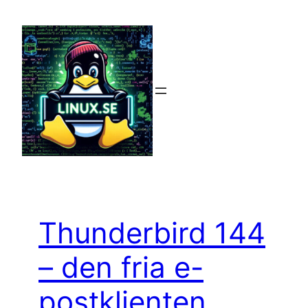
Hoppa
till
innehåll
Thunderbird 144
– den fria e-
postklienten