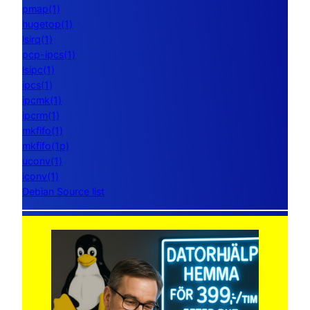
pmap(1)
hugetop(1)
lsirq(1)
pcp-ipcs(1)
lsipc(1)
ipcs(1)
ipcmk(1)
ipcrm(1)
mkfifo(1)
mkfifo(1p)
uconv(1)
iconv(1)
Debian Source list