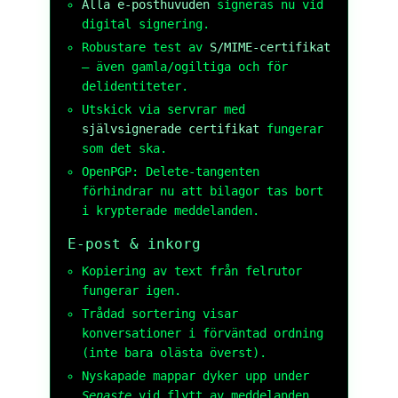
Alla e-posthuvuden
signeras nu vid
digital signering.
Robustare test av
S/MIME-certifikat
– även gamla/ogiltiga och för
delidentiteter.
Utskick via servrar med
självsignerade certifikat
fungerar
som det ska.
OpenPGP: Delete-tangenten
förhindrar nu att bilagor tas bort
i krypterade meddelanden.
E-post & inkorg
Kopiering av text från felrutor
fungerar igen.
Trådad sortering visar
konversationer i förväntad ordning
(inte bara olästa överst).
Nyskapade mappar dyker upp under
Senaste
vid flytt av meddelanden.