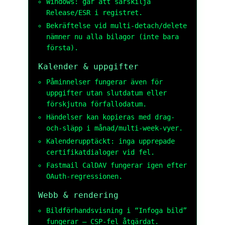
Windows: går att särskilja
Release/ESR i registret.
Bekräftelse vid multi-detach/delete
nämner nu alla bilagor (inte bara
första).
Kalender & uppgifter
Påminnelser fungerar även för
uppgifter utan slutdatum eller
förskjutna förfallodatum.
Händelser kan kopieras med drag-
och-släpp i månad/multi-week-vyer.
Kalenderupptäckt: inga upprepade
certifikatdialoger vid fel.
Fastmail CalDAV fungerar igen efter
OAuth-regressionen.
Webb & rendering
Bildförhandsvisning i “Infoga bild”
fungerar – CSP-fel åtgärdat.