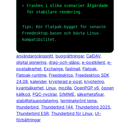
Crashes i olika scenarier åtgärdade
för stabilare rendering.
Tips: Kör Flatpak-bygget för senaste
Freedesktop-basen och bästa Linux-
kompatibilitet.
användargränssnitt
, 
buggrättningar
, 
CalDAV
, 
digital signering
, 
drag-och-släpp
, 
e-postklient
, 
e-
postsäkerhet
, 
Exchange
, 
fastmail
, 
Flatpak
, 
Flatpak-runtime
, 
Freedesktop
, 
Freedesktop SDK
24.08
, 
kalender
, 
krypterad e-post
, 
kryptering
, 
kvantsäkerhet
, 
Linux
, 
mozilla
, 
OpenPGP v6
, 
öppen
källkod
, 
PQC-nycklar
, 
S/MIME
, 
säkerhetsfixar
, 
stabilitetsuppdatering
, 
terminalgrönt tema
, 
thunderbird
, 
Thunderbird 144
, 
Thunderbird 2025
, 
Thunderbird ESR
, 
Thunderbird för Linux
, 
UI-
förbättringar