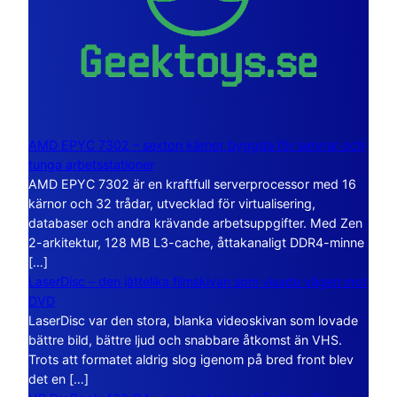
AMD EPYC 7302 – sexton kärnor byggda för servrar och
tunga arbetsstationer
AMD EPYC 7302 är en kraftfull serverprocessor med 16
kärnor och 32 trådar, utvecklad för virtualisering,
databaser och andra krävande arbetsuppgifter. Med Zen
2-arkitektur, 128 MB L3-cache, åttakanaligt DDR4-minne
[…]
LaserDisc – den jättelika filmskivan som visade vägen mot
DVD
LaserDisc var den stora, blanka videoskivan som lovade
bättre bild, bättre ljud och snabbare åtkomst än VHS.
Trots att formatet aldrig slog igenom på bred front blev
det en […]