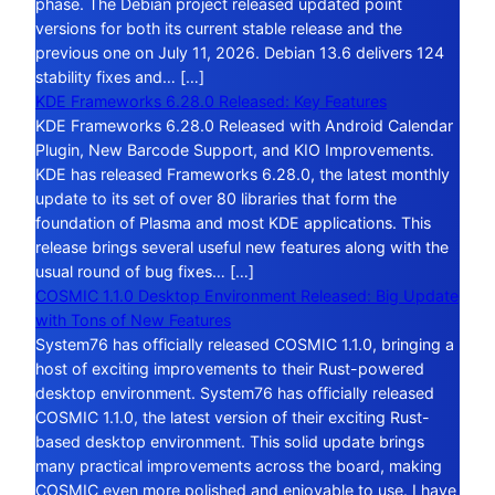
phase. The Debian project released updated point
versions for both its current stable release and the
previous one on July 11, 2026. Debian 13.6 delivers 124
stability fixes and… […]
KDE Frameworks 6.28.0 Released: Key Features
KDE Frameworks 6.28.0 Released with Android Calendar
Plugin, New Barcode Support, and KIO Improvements.
KDE has released Frameworks 6.28.0, the latest monthly
update to its set of over 80 libraries that form the
foundation of Plasma and most KDE applications. This
release brings several useful new features along with the
usual round of bug fixes… […]
COSMIC 1.1.0 Desktop Environment Released: Big Update
with Tons of New Features
System76 has officially released COSMIC 1.1.0, bringing a
host of exciting improvements to their Rust-powered
desktop environment. System76 has officially released
COSMIC 1.1.0, the latest version of their exciting Rust-
based desktop environment. This solid update brings
many practical improvements across the board, making
COSMIC even more polished and enjoyable to use. I have