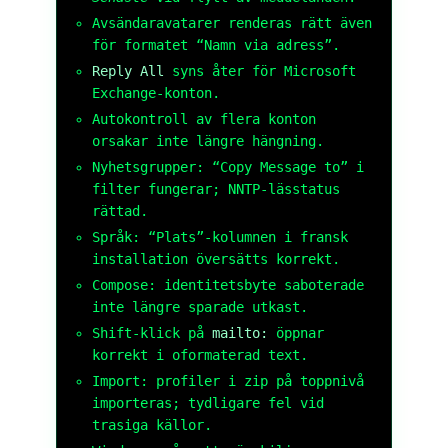
Avsändaravatarer renderas rätt även
för formatet “Namn via adress”.
Reply All
syns åter för Microsoft
Exchange-konton.
Autokontroll av flera konton
orsakar inte längre hängning.
Nyhetsgrupper: “Copy Message to” i
filter fungerar; NNTP-lässtatus
rättad.
Språk: “Plats”-kolumnen i fransk
installation översätts korrekt.
Compose: identitetsbyte saboterade
inte längre sparade utkast.
Shift-klick på
mailto:
öppnar
korrekt i oformaterad text.
Import: profiler i zip på toppnivå
importeras; tydligare fel vid
trasiga källor.