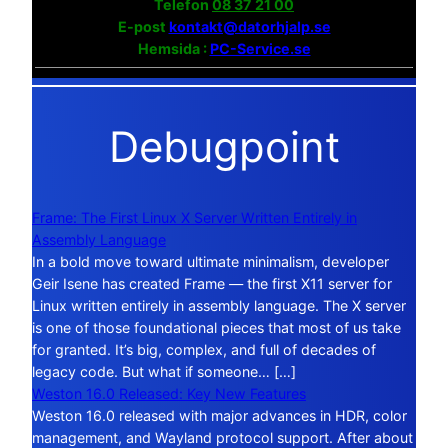
Telefon
08 37 21 00
E-post
kontakt@datorhjalp.se
Hemsida :
PC-Service.se
Debugpoint
Frame: The First Linux X Server Written Entirely in
Assembly Language
In a bold move toward ultimate minimalism, developer
Geir Isene has created Frame — the first X11 server for
Linux written entirely in assembly language. The X server
is one of those foundational pieces that most of us take
for granted. It’s big, complex, and full of decades of
legacy code. But what if someone… […]
Weston 16.0 Released: Key New Features
Weston 16.0 released with major advances in HDR, color
management, and Wayland protocol support. After about