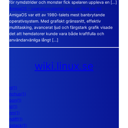
för rymdstrider och monster fick spelaren uppleva en […]
AmigaOS – operativsystemet som var före sin tid
AmigaOS var ett av 1980-talets mest banbrytande
operativsystem. Med grafiskt gränssnitt, effektiv
multitasking, avancerat ljud och färgstark grafik visade
det att hemdatorer kunde vara både kraftfulla och
användarvänliga långt […]
wiki.linux.se
nl(1)
nohup(1)
pon(1)
ld(1)
nm(1)
ndiff(1)
gstack(1)