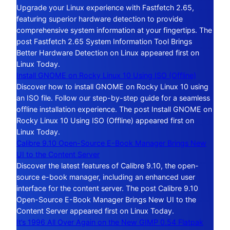
Upgrade your Linux experience with Fastfetch 2.65,
featuring superior hardware detection to provide
comprehensive system information at your fingertips. The
post Fastfetch 2.65 System Information Tool Brings
Better Hardware Detection on Linux appeared first on
Linux Today.
Install GNOME on Rocky Linux 10 Using ISO (Offline)
Discover how to install GNOME on Rocky Linux 10 using
an ISO file. Follow our step-by-step guide for a seamless
offline installation experience. The post Install GNOME on
Rocky Linux 10 Using ISO (Offline) appeared first on
Linux Today.
Calibre 9.10 Open-Source E-Book Manager Brings New
UI to the Content Server
Discover the latest features of Calibre 9.10, the open-
source e-book manager, including an enhanced user
interface for the content server. The post Calibre 9.10
Open-Source E-Book Manager Brings New UI to the
Content Server appeared first on Linux Today.
It’s 1996 All Over Again on the New GIMP 0.54 Flatpak