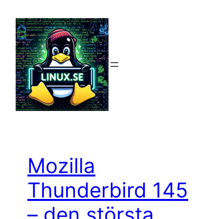
Hoppa
till
innehåll
Mozilla
Thunderbird 145
– den största