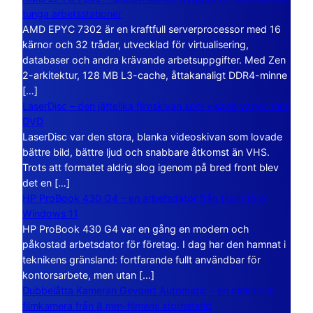
tunga arbetsstationer
AMD EPYC 7302 är en kraftfull serverprocessor med 16
kärnor och 32 trådar, utvecklad för virtualisering,
databaser och andra krävande arbetsuppgifter. Med Zen
2-arkitektur, 128 MB L3-cache, åttakanaligt DDR4-minne
[…]
LaserDisc – den jättelika filmskivan som visade vägen mot
DVD
LaserDisc var den stora, blanka videoskivan som lovade
bättre bild, bättre ljud och snabbare åtkomst än VHS.
Trots att formatet aldrig slog igenom på bred front blev
det en […]
HP ProBook 430 G4 – en arbetsdator från tiden före
Windows 11
HP ProBook 430 G4 var en gång en modern och
påkostad arbetsdator för företag. I dag har den hamnat i
teknikens gränsland: fortfarande fullt användbar för
kontorsarbete, men utan […]
Dubbelåtta Kameran Gevaert Automatic – en mekanisk
filmkamera från 8 mm-filmens storhetstid