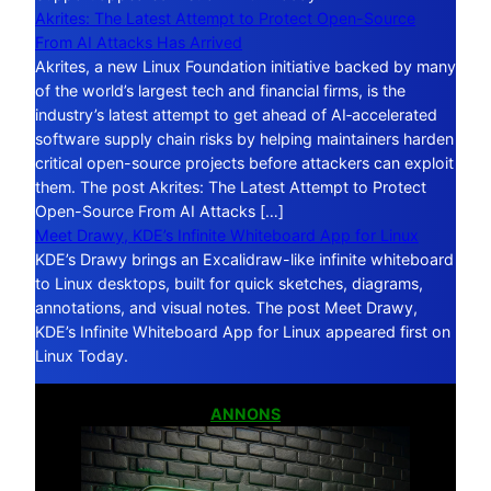
Akrites: The Latest Attempt to Protect Open-Source
From AI Attacks Has Arrived
Akrites, a new Linux Foundation initiative backed by many
of the world’s largest tech and financial firms, is the
industry’s latest attempt to get ahead of AI‑accelerated
software supply chain risks by helping maintainers harden
critical open-source projects before attackers can exploit
them. The post Akrites: The Latest Attempt to Protect
Open-Source From AI Attacks […]
Meet Drawy, KDE’s Infinite Whiteboard App for Linux
KDE’s Drawy brings an Excalidraw-like infinite whiteboard
to Linux desktops, built for quick sketches, diagrams,
annotations, and visual notes. The post Meet Drawy,
KDE’s Infinite Whiteboard App for Linux appeared first on
Linux Today.
ANNONS