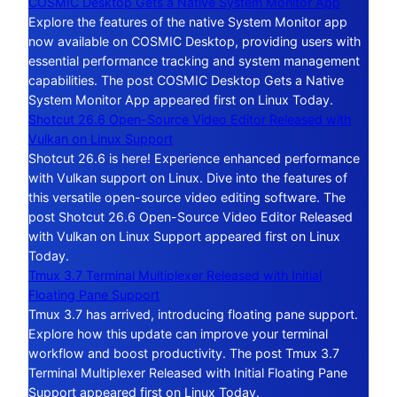
COSMIC Desktop Gets a Native System Monitor App
Explore the features of the native System Monitor app
now available on COSMIC Desktop, providing users with
essential performance tracking and system management
capabilities. The post COSMIC Desktop Gets a Native
System Monitor App appeared first on Linux Today.
Shotcut 26.6 Open-Source Video Editor Released with
Vulkan on Linux Support
Shotcut 26.6 is here! Experience enhanced performance
with Vulkan support on Linux. Dive into the features of
this versatile open-source video editing software. The
post Shotcut 26.6 Open-Source Video Editor Released
with Vulkan on Linux Support appeared first on Linux
Today.
Tmux 3.7 Terminal Multiplexer Released with Initial
Floating Pane Support
Tmux 3.7 has arrived, introducing floating pane support.
Explore how this update can improve your terminal
workflow and boost productivity. The post Tmux 3.7
Terminal Multiplexer Released with Initial Floating Pane
Support appeared first on Linux Today.