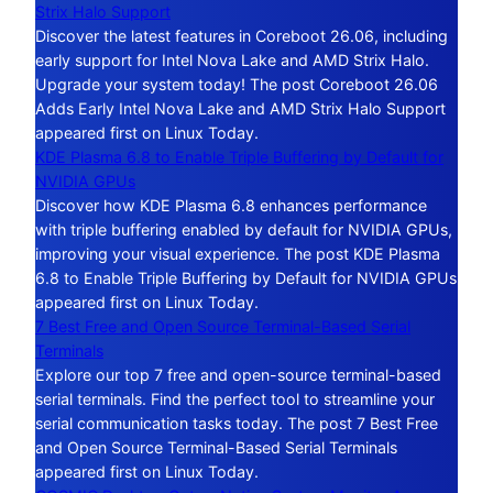
Strix Halo Support
Discover the latest features in Coreboot 26.06, including
early support for Intel Nova Lake and AMD Strix Halo.
Upgrade your system today! The post Coreboot 26.06
Adds Early Intel Nova Lake and AMD Strix Halo Support
appeared first on Linux Today.
KDE Plasma 6.8 to Enable Triple Buffering by Default for
NVIDIA GPUs
Discover how KDE Plasma 6.8 enhances performance
with triple buffering enabled by default for NVIDIA GPUs,
improving your visual experience. The post KDE Plasma
6.8 to Enable Triple Buffering by Default for NVIDIA GPUs
appeared first on Linux Today.
7 Best Free and Open Source Terminal-Based Serial
Terminals
Explore our top 7 free and open-source terminal-based
serial terminals. Find the perfect tool to streamline your
serial communication tasks today. The post 7 Best Free
and Open Source Terminal-Based Serial Terminals
appeared first on Linux Today.