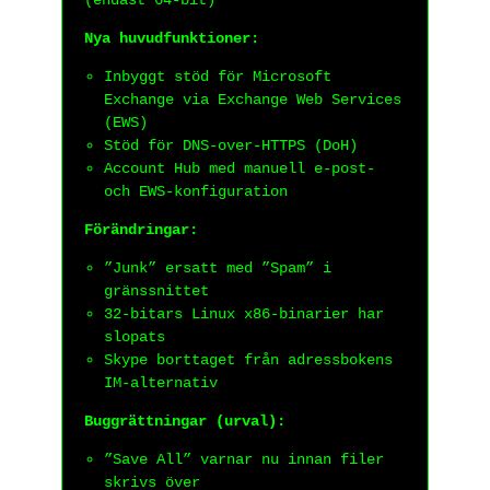
(endast 64-bit)
Nya huvudfunktioner:
Inbyggt stöd för Microsoft
Exchange via Exchange Web Services
(EWS)
Stöd för DNS-over-HTTPS (DoH)
Account Hub med manuell e-post-
och EWS-konfiguration
Förändringar:
”Junk” ersatt med ”Spam” i
gränssnittet
32-bitars Linux x86-binarier har
slopats
Skype borttaget från adressbokens
IM-alternativ
Buggrättningar (urval):
”Save All” varnar nu innan filer
skrivs över