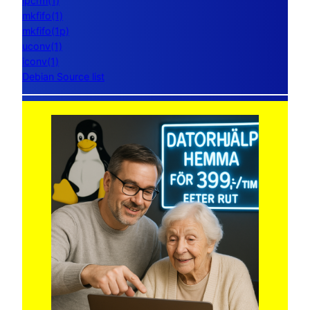
ipcrm(1)
mkfifo(1)
mkfifo(1p)
uconv(1)
iconv(1)
Debian Source list