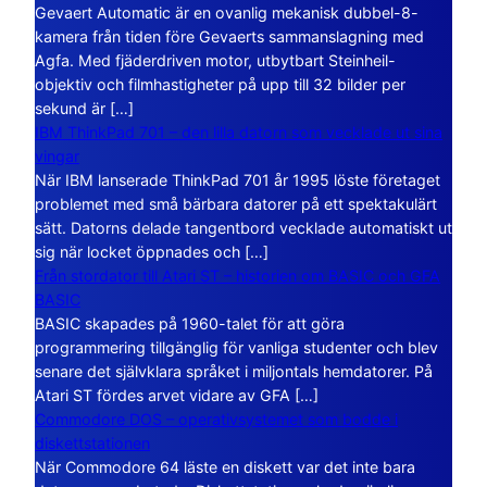
Gevaert Automatic är en ovanlig mekanisk dubbel-8-
kamera från tiden före Gevaerts sammanslagning med
Agfa. Med fjäderdriven motor, utbytbart Steinheil-
objektiv och filmhastigheter på upp till 32 bilder per
sekund är […]
IBM ThinkPad 701 – den lilla datorn som vecklade ut sina
vingar
När IBM lanserade ThinkPad 701 år 1995 löste företaget
problemet med små bärbara datorer på ett spektakulärt
sätt. Datorns delade tangentbord vecklade automatiskt ut
sig när locket öppnades och […]
Från stordator till Atari ST – historien om BASIC och GFA
BASIC
BASIC skapades på 1960-talet för att göra
programmering tillgänglig för vanliga studenter och blev
senare det självklara språket i miljontals hemdatorer. På
Atari ST fördes arvet vidare av GFA […]
Commodore DOS – operativsystemet som bodde i
diskettstationen
När Commodore 64 läste en diskett var det inte bara