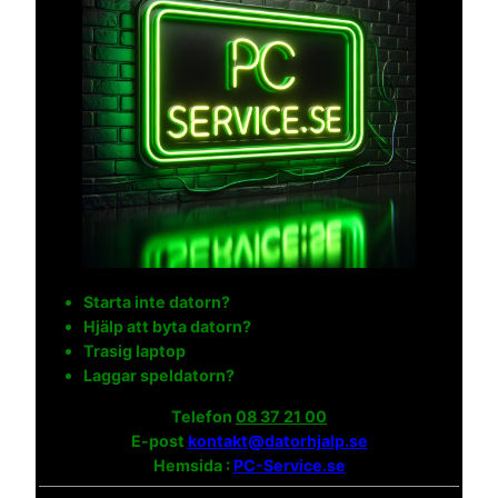
Starta inte datorn?
Hjälp att byta datorn?
Trasig laptop
Laggar speldatorn?
Telefon
08 37 21 00
E-post
kontakt@datorhjalp.se
Hemsida :
PC-Service.se