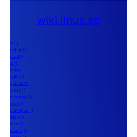
wiki.linux.se
nl(1)
nohup(1)
pon(1)
ld(1)
nm(1)
ndiff(1)
gstack(1)
pmap(1)
hugetop(1)
lsirq(1)
pcp-ipcs(1)
lsipc(1)
ipcs(1)
ipcmk(1)