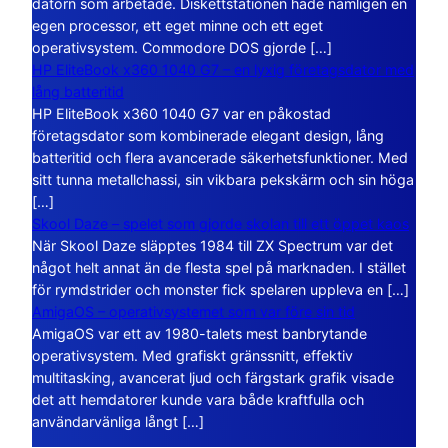
datorn som arbetade. Diskettstationen hade nämligen en
egen processor, ett eget minne och ett eget
operativsystem. Commodore DOS gjorde […]
HP EliteBook x360 1040 G7 – en lyxig företagsdator med
lång batteritid
HP EliteBook x360 1040 G7 var en påkostad
företagsdator som kombinerade elegant design, lång
batteritid och flera avancerade säkerhetsfunktioner. Med
sitt tunna metallchassi, sin vikbara pekskärm och sin höga
[…]
Skool Daze – spelet som gjorde skolan till ett öppet kaos
När Skool Daze släpptes 1984 till ZX Spectrum var det
något helt annat än de flesta spel på marknaden. I stället
för rymdstrider och monster fick spelaren uppleva en […]
AmigaOS – operativsystemet som var före sin tid
AmigaOS var ett av 1980-talets mest banbrytande
operativsystem. Med grafiskt gränssnitt, effektiv
multitasking, avancerat ljud och färgstark grafik visade
det att hemdatorer kunde vara både kraftfulla och
användarvänliga långt […]