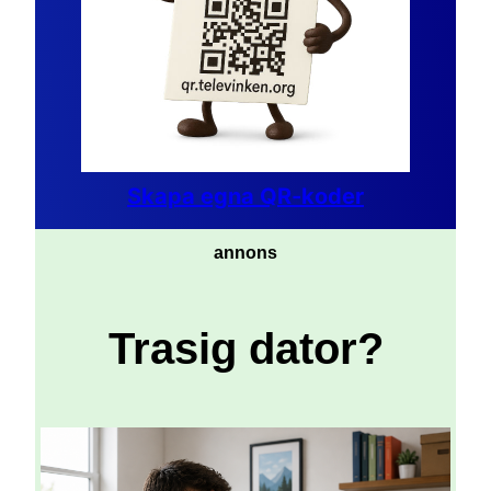
Skapa egna QR-koder
annons
Trasig dator?