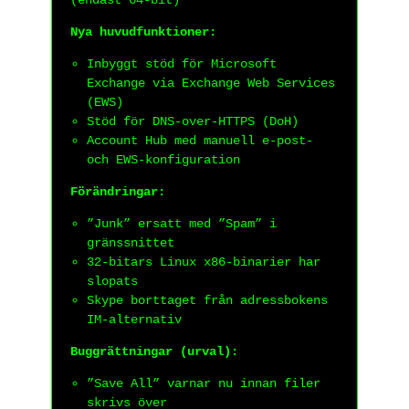
(endast 64-bit)
Nya huvudfunktioner:
Inbyggt stöd för Microsoft
Exchange via Exchange Web Services
(EWS)
Stöd för DNS-over-HTTPS (DoH)
Account Hub med manuell e-post-
och EWS-konfiguration
Förändringar:
”Junk” ersatt med ”Spam” i
gränssnittet
32-bitars Linux x86-binarier har
slopats
Skype borttaget från adressbokens
IM-alternativ
Buggrättningar (urval):
”Save All” varnar nu innan filer
skrivs över