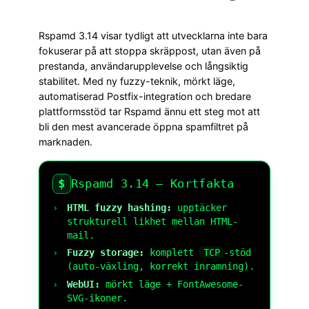
Rspamd 3.14 visar tydligt att utvecklarna inte bara
fokuserar på att stoppa skräppost, utan även på
prestanda, användarupplevelse och långsiktig
stabilitet. Med ny fuzzy-teknik, mörkt läge,
automatiserad Postfix-integration och bredare
plattformsstöd tar Rspamd ännu ett steg mot att
bli den mest avancerade öppna spamfiltret på
marknaden.
$
Rspamd 3.14 — Kortfakta
HTML fuzzy hashing:
upptäcker
strukturell likhet mellan HTML-
mail.
Fuzzy storage:
komplett
TCP
-stöd
(auto-växling, korrekt inramning).
WebUI:
mörkt läge + FontAwesome-
SVG-ikoner.