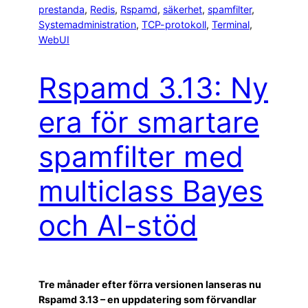
prestanda
, 
Redis
, 
Rspamd
, 
säkerhet
, 
spamfilter
, 
Systemadministration
, 
TCP-protokoll
, 
Terminal
, 
WebUI
Rspamd 3.13: Ny
era för smartare
spamfilter med
multiclass Bayes
och AI-stöd
Tre månader efter förra versionen lanseras nu
Rspamd 3.13 – en uppdatering som förvandlar