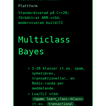
Plattform
Standardiserad på C++20;
förbättrat ARM-stöd;
moderniserad build/CI
Multiclass
Bayes
2–20 klasser (t.ex.
spam
,
nyhetsbrev
,
transaktionella
), en
Redis-runda per
meddelande.
Lua/CLI stöd:
rspamc learn_class:<klass>
(t.ex.
,
transactional