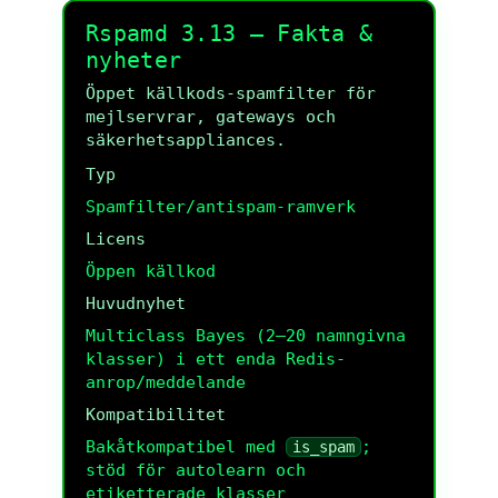
Rspamd 3.13 — Fakta &
nyheter
Öppet källkods-spamfilter för
mejlservrar, gateways och
säkerhetsappliances.
Typ
Spamfilter/antispam-ramverk
Licens
Öppen källkod
Huvudnyhet
Multiclass Bayes (2–20 namngivna
klasser) i ett enda Redis-
anrop/meddelande
Kompatibilitet
Bakåtkompatibel med
;
is_spam
stöd för autolearn och
etiketterade klasser