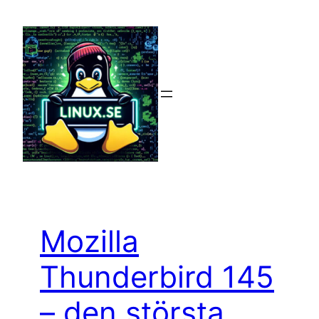
Hoppa
till
innehåll
Mozilla
Thunderbird 145
– den största