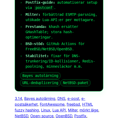
Postfix-guide:
automatiserar setup
via
postconf
.
Milter:
förbättrad ESMTP-parsning,
utökade Lua-API:er per mottagare.
Prestanda:
khash ersätter
GHashTable; stora hash-
optimeringar.
BSD-stöd:
GitHub Actions för
FreeBSD/NetBSD/OpenBSD.
Stabilitet:
fixar för DNS-
trunkering/ID-kollisioner, Redis-
poolning, minnesläckor m.m.
Bayes autolärning
URL-deduplicering
NetBSD-paket
3.14
, 
Bayes autolärning
, 
DNS
, 
e-post
, 
e-
postsäkerhet
, 
FontAwesome
, 
freebsd
, 
HTML
fuzzy hashing
, 
Linux
, 
Lua API
, 
Milter
, 
mörkt läge
, 
NetBSD
, 
Open-source
, 
OpenBSD
, 
Postfix
, 