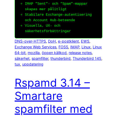
IMAP ”Sent”- och ”Spam”-mappar
skapas mer pålitligt
Stabilare Exchange-autentisering
och Account Hub-beteende
Visuella, UX- och
säkerhetsförbättringar
DNS-over-HTTPS
, 
DoH
, 
e-postklient
, 
EWS
, 
Exchange Web Services
, 
FOSS
, 
IMAP
, 
Linux
, 
Linux
64-bit
, 
mozilla
, 
öppen källkod
, 
release notes
, 
säkerhet
, 
spamfilter
, 
thunderbird
, 
Thunderbird 145
, 
tux
, 
uppdatering
Rspamd 3.14 –
Smartare
spamfilter med