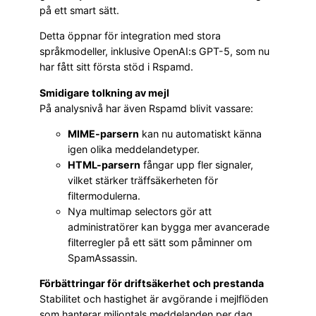
på ett smart sätt.
Detta öppnar för integration med stora
språkmodeller, inklusive OpenAI:s GPT-5, som nu
har fått sitt första stöd i Rspamd.
Smidigare tolkning av mejl
På analysnivå har även Rspamd blivit vassare:
MIME-parsern
kan nu automatiskt känna
igen olika meddelandetyper.
HTML-parsern
fångar upp fler signaler,
vilket stärker träffsäkerheten för
filtermodulerna.
Nya multimap selectors gör att
administratörer kan bygga mer avancerade
filterregler på ett sätt som påminner om
SpamAssassin.
Förbättringar för driftsäkerhet och prestanda
Stabilitet och hastighet är avgörande i mejlflöden
som hanterar miljontals meddelanden per dag.