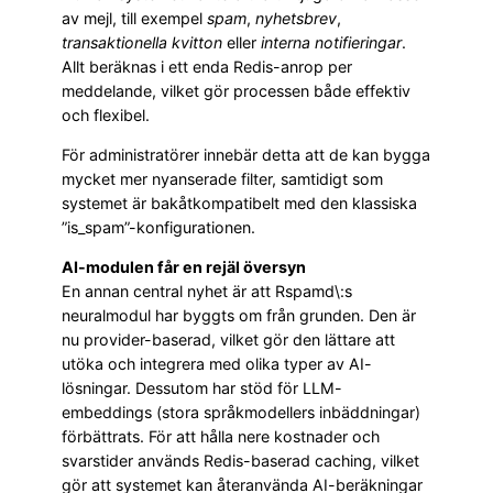
av mejl, till exempel
spam
,
nyhetsbrev
,
transaktionella kvitton
eller
interna notifieringar
.
Allt beräknas i ett enda Redis-anrop per
meddelande, vilket gör processen både effektiv
och flexibel.
För administratörer innebär detta att de kan bygga
mycket mer nyanserade filter, samtidigt som
systemet är bakåtkompatibelt med den klassiska
”is_spam”-konfigurationen.
AI-modulen får en rejäl översyn
En annan central nyhet är att Rspamd\:s
neuralmodul har byggts om från grunden. Den är
nu provider-baserad, vilket gör den lättare att
utöka och integrera med olika typer av AI-
lösningar. Dessutom har stöd för LLM-
embeddings (stora språkmodellers inbäddningar)
förbättrats. För att hålla nere kostnader och
svarstider används Redis-baserad caching, vilket
gör att systemet kan återanvända AI-beräkningar