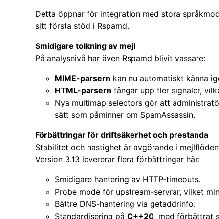
Detta öppnar för integration med stora språkmode
sitt första stöd i Rspamd.
Smidigare tolkning av mejl
På analysnivå har även Rspamd blivit vassare:
MIME-parsern
kan nu automatiskt känna ig
HTML-parsern
fångar upp fler signaler, vilk
Nya multimap selectors gör att administratö
sätt som påminner om SpamAssassin.
Förbättringar för driftsäkerhet och prestanda
Stabilitet och hastighet är avgörande i mejlflöd
Version 3.13 levererar flera förbättringar här:
Smidigare hantering av HTTP-timeouts.
Probe mode för upstream-servrar, vilket min
Bättre DNS-hantering via getaddrinfo.
Standardisering på
C++20
, med förbättrat 