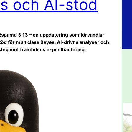
es och AI-stöd
 Rspamd 3.13 – en uppdatering som förvandlar
stöd för multiclass Bayes, AI-drivna analyser och
 steg mot framtidens e-posthantering.