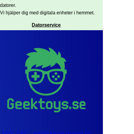
datorer.
Vi hjälper dig med digitala enheter i hemmet.
Datorservice
EPYC 7302 – sexton kärnor byggda för