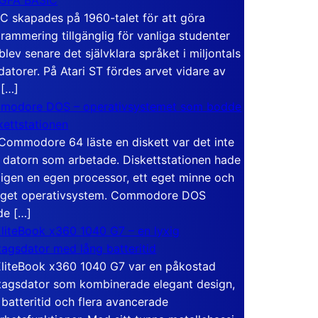
C skapades på 1960-talet för att göra
rammering tillgänglig för vanliga studenter
blev senare det självklara språket i miljontals
atorer. På Atari ST fördes arvet vidare av
 […]
modore DOS – operativsystemet som bodde
skettstationen
Commodore 64 läste en diskett var det inte
 datorn som arbetade. Diskettstationen hade
igen en egen processor, ett eget minne och
eget operativsystem. Commodore DOS
de […]
liteBook x360 1040 G7 – en lyxig
tagsdator med lång batteritid
liteBook x360 1040 G7 var en påkostad
tagsdator som kombinerade elegant design,
 batteritid och flera avancerade