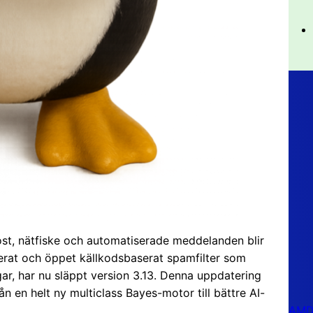
st, nätfiske och automatiserade meddelanden blir
ancerat och öppet källkodsbaserat spamfilter som
ngar, har nu släppt version 3.13. Denna uppdatering
rån en helt ny multiclass Bayes-motor till bättre AI-
AMD 