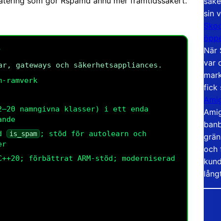
pdatering som gör Rspamd ännu mer framtidssäkert.
säke
sin 
Skoo
öppe
r
När 
var 
ar, gateways och säkerhetsappliances.
mark
m-ramverk
fick
Amig
2–20 namngivna klasser) i ett enda
Amig
ande
banb
ed
; stöd för autolearn och
is_spam
grän
er
och 
C++20; förbättrat ARM-stöd; moderniserad
kund
lång