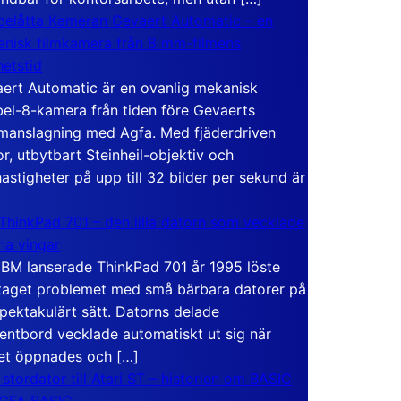
elåtta Kameran Gevaert Automatic – en
nisk filmkamera från 8 mm-filmens
hetstid
ert Automatic är en ovanlig mekanisk
el-8-kamera från tiden före Gevaerts
anslagning med Agfa. Med fjäderdriven
r, utbytbart Steinheil-objektiv och
hastigheter på upp till 32 bilder per sekund är
ThinkPad 701 – den lilla datorn som vecklade
ina vingar
IBM lanserade ThinkPad 701 år 1995 löste
taget problemet med små bärbara datorer på
spektakulärt sätt. Datorns delade
entbord vecklade automatiskt ut sig när
et öppnades och […]
 stordator till Atari ST – historien om BASIC
 GFA BASIC