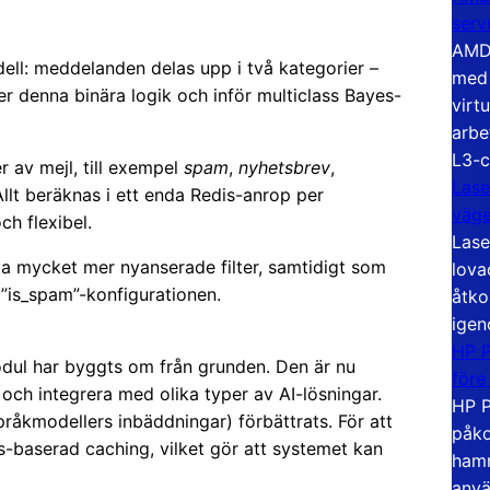
serv
AMD 
dell: meddelanden delas upp i två kategorier –
med 
er denna binära logik och inför multiclass Bayes-
virt
arbe
L3-c
r av mejl, till exempel
spam
,
nyhetsbrev
,
Lase
Allt beräknas i ett enda Redis-anrop per
väg
h flexibel.
Lase
ga mycket mer nyanserade filter, samtidigt som
lova
”is_spam”-konfigurationen.
åtko
igen
HP P
odul har byggts om från grunden. Den är nu
före
 och integrera med olika typer av AI-lösningar.
HP P
åkmodellers inbäddningar) förbättrats. För att
påko
s-baserad caching, vilket gör att systemet kan
hamn
anvä