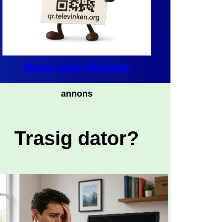
Skapa egna QR-koder
annons
Trasig dator?