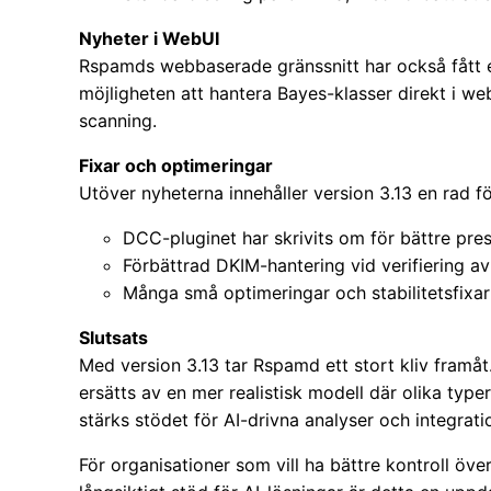
Nyheter i WebUI
Rspamds webbaserade gränssnitt har också fått 
möjligheten att hantera Bayes-klasser direkt i w
scanning.
Fixar och optimeringar
Utöver nyheterna innehåller version 3.13 en rad f
DCC-pluginet har skrivits om för bättre pre
Förbättrad DKIM-hantering vid verifiering av
Många små optimeringar och stabilitetsfixar
Slutsats
Med version 3.13 tar Rspamd ett stort kliv fram
ersätts av en mer realistisk modell där olika type
stärks stödet för AI-drivna analyser och integra
För organisationer som vill ha bättre kontroll över