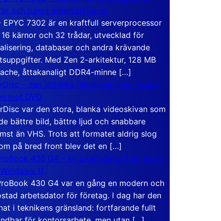
rar och tunga arbetsstationer
EPYC 7302 är en kraftfull serverprocessor
16 kärnor och 32 trådar, utvecklad för
ualisering, databaser och andra krävande
tsuppgifter. Med Zen 2-arkitektur, 128 MB
ache, åttakanaligt DDR4-minne […]
rDisc – den jättelika filmskivan som visade
en mot DVD
rDisc var den stora, blanka videoskivan som
de bättre bild, bättre ljud och snabbare
mst än VHS. Trots att formatet aldrig slog
om på bred front blev det en […]
roBook 430 G4 – en arbetsdator från tiden
 Windows 11
roBook 430 G4 var en gång en modern och
stad arbetsdator för företag. I dag har den
at i teknikens gränsland: fortfarande fullt
ndbar för kontorsarbete, men utan […]