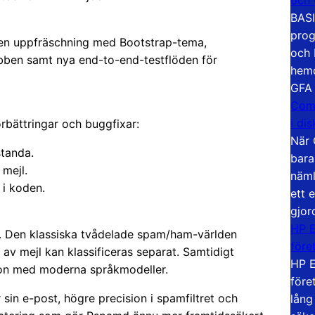
BASI
prog
en uppfräschning med Bootstrap-tema,
och 
ebben samt nya end-to-end-testflöden för
hemd
GFA
Com
i di
örbättringar och buggfixar:
När 
standa.
bara
 mejl.
näml
 i koden.
ett 
gjor
HP E
åt. Den klassiska tvådelade spam/ham-världen
före
r av mejl kan klassificeras separat. Samtidigt
HP E
tion med moderna språkmodeller.
före
 sin e-post, högre precision i spamfiltret och
lång