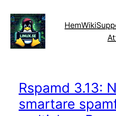
Hoppa
till
innehåll
Hem
Wiki
Supp
At
Rspamd 3.13: N
smartare spamf