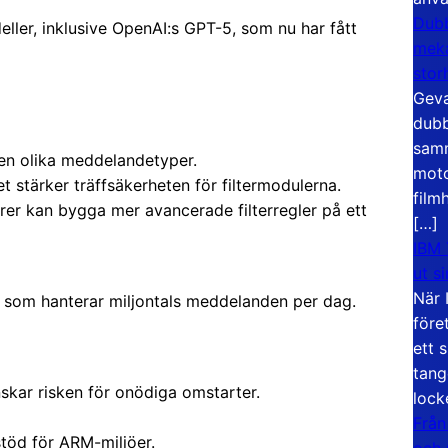
Dubb
ller, inklusive OpenAI:s GPT-5, som nu har fått
meka
stor
Geva
dubb
samm
en olika meddelandetyper.
moto
et stärker träffsäkerheten för filtermodulerna.
film
rer kan bygga mer avancerade filterregler på ett
[…]
IBM 
ut s
När 
en som hanterar miljontals meddelanden per dag.
före
ett 
tang
skar risken för onödiga omstarter.
lock
Från
stöd för ARM-miljöer.
och