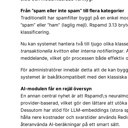
Från ”spam eller inte spam” till flera kategorier
Traditionellt har spamfilter byggt på en enkel mo
”spam” eller ”ham” (laglig mejl). Rspamd 3.13 bryt
klassificering.
Nu kan systemet hantera två till tjugo olika klasse
transaktionella kvitton
eller
interna notifieringar
. 
meddelande, vilket gör processen både effektiv oc
För administratörer innebär detta att de kan byg
systemet är bakåtkompatibelt med den klassiska 
AI-modulen får en rejäl översyn
En annan central nyhet är att Rspamd\:s neuralm
provider-baserad, vilket gör den lättare att utöka
Dessutom har stöd för LLM-embeddings (stora spr
hålla nere kostnader och svarstider används Redi
återanvända AI-beräkningar på ett smart sätt.