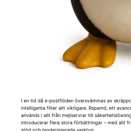
I en tid då e-postflöden översvämmas av skräppo
intelligenta filter allt viktigare. Rspamd, ett av
används i allt från mejlservrar till säkerhetslösni
introducerar flera stora förbättringar – med allt f
stöd och moderniserade verktyg.