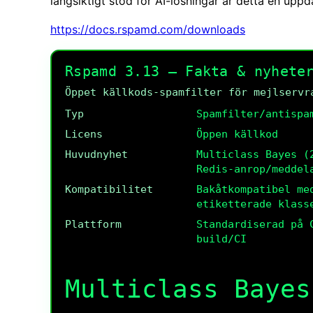
långsiktigt stöd för AI-lösningar är detta en up
https://docs.rspamd.com/downloads
Rspamd 3.13 — Fakta & nyhete
Öppet källkods-spamfilter för mejlservr
Typ
Spamfilter/antispa
Licens
Öppen källkod
Huvudnyhet
Multiclass Bayes (
Redis-anrop/meddel
Kompatibilitet
Bakåtkompatibel m
etiketterade klass
Plattform
Standardiserad på 
build/CI
Multiclass Bayes