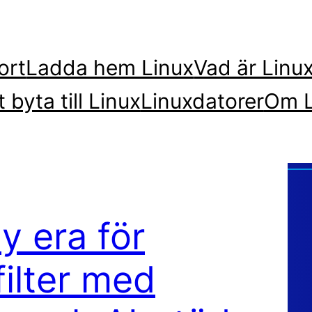
ort
Ladda hem Linux
Vad är Linu
t byta till Linux
Linuxdatorer
Om L
y era för
ilter med