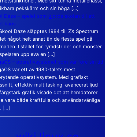
rhetsfunktioner. Med sitt tunna metallchassi,
vikbara pekskärm och sin höga […]
l Daze – spelet som gjorde skolan till ett
t kaos
Skool Daze släpptes 1984 till ZX Spectrum
det något helt annat än de flesta spel på
naden. I stället för rymdstrider och monster
 spelaren uppleva en […]
aOS – operativsystemet som var före sin tid
aOS var ett av 1980-talets mest
rytande operativsystem. Med grafiskt
ssnitt, effektiv multitasking, avancerat ljud
färgstark grafik visade det att hemdatorer
e vara både kraftfulla och användarvänliga
t […]
wiki.linux.se