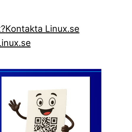
x?
Kontakta Linux.se
inux.se