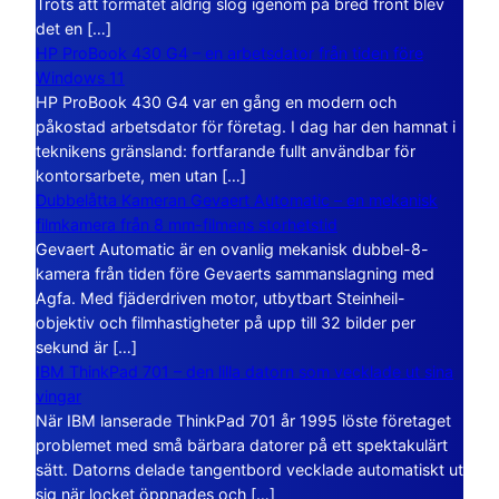
Trots att formatet aldrig slog igenom på bred front blev
det en […]
HP ProBook 430 G4 – en arbetsdator från tiden före
Windows 11
HP ProBook 430 G4 var en gång en modern och
påkostad arbetsdator för företag. I dag har den hamnat i
teknikens gränsland: fortfarande fullt användbar för
kontorsarbete, men utan […]
Dubbelåtta Kameran Gevaert Automatic – en mekanisk
filmkamera från 8 mm-filmens storhetstid
Gevaert Automatic är en ovanlig mekanisk dubbel-8-
kamera från tiden före Gevaerts sammanslagning med
Agfa. Med fjäderdriven motor, utbytbart Steinheil-
objektiv och filmhastigheter på upp till 32 bilder per
sekund är […]
IBM ThinkPad 701 – den lilla datorn som vecklade ut sina
vingar
När IBM lanserade ThinkPad 701 år 1995 löste företaget
problemet med små bärbara datorer på ett spektakulärt
sätt. Datorns delade tangentbord vecklade automatiskt ut
sig när locket öppnades och […]