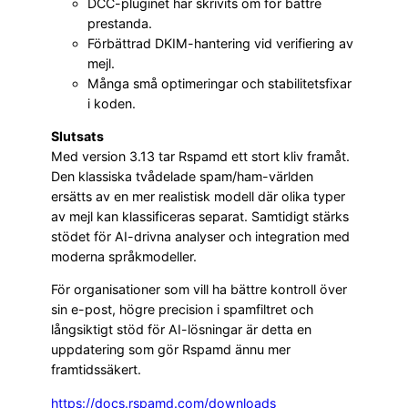
DCC-pluginet har skrivits om för bättre
prestanda.
Förbättrad DKIM-hantering vid verifiering av
mejl.
Många små optimeringar och stabilitetsfixar
i koden.
Slutsats
Med version 3.13 tar Rspamd ett stort kliv framåt.
Den klassiska tvådelade spam/ham-världen
ersätts av en mer realistisk modell där olika typer
av mejl kan klassificeras separat. Samtidigt stärks
stödet för AI-drivna analyser och integration med
moderna språkmodeller.
För organisationer som vill ha bättre kontroll över
sin e-post, högre precision i spamfiltret och
långsiktigt stöd för AI-lösningar är detta en
uppdatering som gör Rspamd ännu mer
framtidssäkert.
https://docs.rspamd.com/downloads