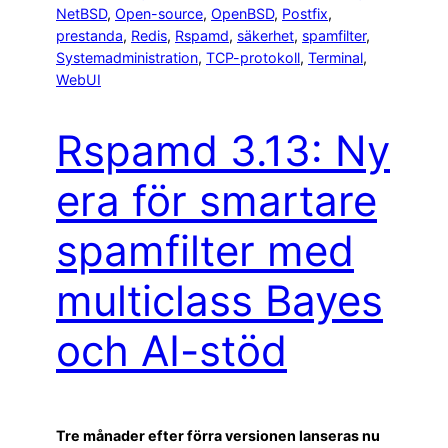
NetBSD
, 
Open-source
, 
OpenBSD
, 
Postfix
, 
prestanda
, 
Redis
, 
Rspamd
, 
säkerhet
, 
spamfilter
, 
Systemadministration
, 
TCP-protokoll
, 
Terminal
, 
WebUI
Rspamd 3.13: Ny
era för smartare
spamfilter med
multiclass Bayes
och AI-stöd
Tre månader efter förra versionen lanseras nu