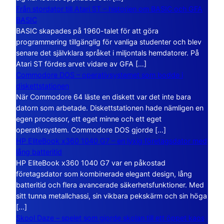
Från stordator till Atari ST – historien om BASIC och GFA
BASIC
BASIC skapades på 1960-talet för att göra
programmering tillgänglig för vanliga studenter och blev
senare det självklara språket i miljontals hemdatorer. På
Atari ST fördes arvet vidare av GFA […]
Commodore DOS – operativsystemet som bodde i
diskettstationen
När Commodore 64 läste en diskett var det inte bara
datorn som arbetade. Diskettstationen hade nämligen en
egen processor, ett eget minne och ett eget
operativsystem. Commodore DOS gjorde […]
HP EliteBook x360 1040 G7 – en lyxig företagsdator med
lång batteritid
HP EliteBook x360 1040 G7 var en påkostad
företagsdator som kombinerade elegant design, lång
batteritid och flera avancerade säkerhetsfunktioner. Med
sitt tunna metallchassi, sin vikbara pekskärm och sin höga
[…]
Skool Daze – spelet som gjorde skolan till ett öppet kaos