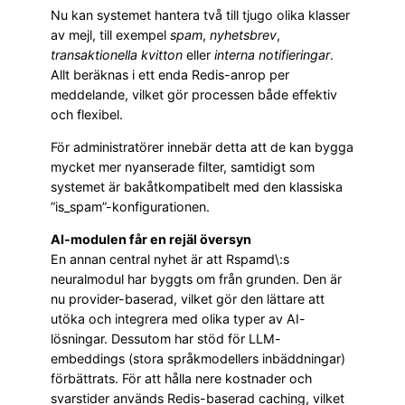
Nu kan systemet hantera två till tjugo olika klasser
av mejl, till exempel
spam
,
nyhetsbrev
,
transaktionella kvitton
eller
interna notifieringar
.
Allt beräknas i ett enda Redis-anrop per
meddelande, vilket gör processen både effektiv
och flexibel.
För administratörer innebär detta att de kan bygga
mycket mer nyanserade filter, samtidigt som
systemet är bakåtkompatibelt med den klassiska
”is_spam”-konfigurationen.
AI-modulen får en rejäl översyn
En annan central nyhet är att Rspamd\:s
neuralmodul har byggts om från grunden. Den är
nu provider-baserad, vilket gör den lättare att
utöka och integrera med olika typer av AI-
lösningar. Dessutom har stöd för LLM-
embeddings (stora språkmodellers inbäddningar)
förbättrats. För att hålla nere kostnader och
svarstider används Redis-baserad caching, vilket