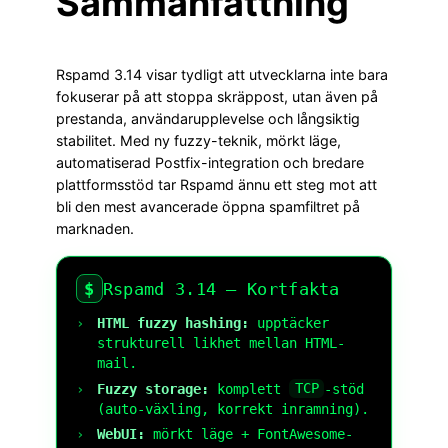
Sammanfattning
Rspamd 3.14 visar tydligt att utvecklarna inte bara
fokuserar på att stoppa skräppost, utan även på
prestanda, användarupplevelse och långsiktig
stabilitet. Med ny fuzzy-teknik, mörkt läge,
automatiserad Postfix-integration och bredare
plattformsstöd tar Rspamd ännu ett steg mot att
bli den mest avancerade öppna spamfiltret på
marknaden.
$
Rspamd 3.14 — Kortfakta
HTML fuzzy hashing:
upptäcker
strukturell likhet mellan HTML-
mail.
Fuzzy storage:
komplett
TCP
-stöd
(auto-växling, korrekt inramning).
WebUI:
mörkt läge + FontAwesome-