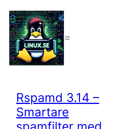
Hoppa
till
innehåll
Rspamd 3.14 –
Smartare
spamfilter med