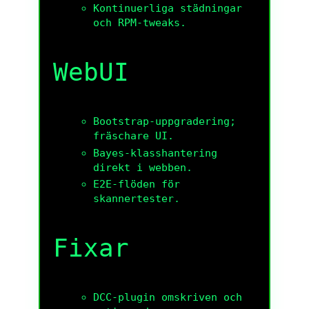
Kontinuerliga städningar
och RPM-tweaks.
WebUI
Bootstrap-uppgradering;
fräschare UI.
Bayes-klasshantering
direkt i webben.
E2E-flöden för
skannertester.
Fixar
DCC-plugin omskriven och