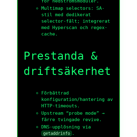
för nedströmsmoduler.
Multimap selectors: SA-
stil med dedikerat
selector-fält; integrerat
med Hyperscan och regex-
cache.
Prestanda &
driftsäkerhet
Förbättrad
konfiguration/hantering av
HTTP-timeouts.
Upstream “probe mode” →
färre tvingade revive.
DNS-upplösning via
.
getaddrinfo