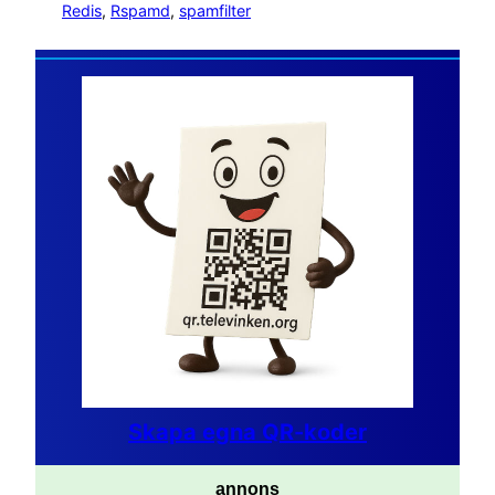
Redis
, 
Rspamd
, 
spamfilter
Skapa egna QR-koder
annons