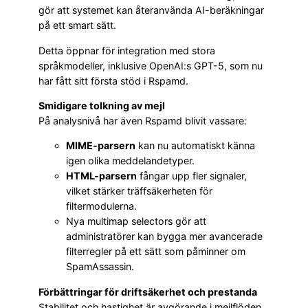
gör att systemet kan återanvända AI-beräkningar
på ett smart sätt.
Detta öppnar för integration med stora
språkmodeller, inklusive OpenAI:s GPT-5, som nu
har fått sitt första stöd i Rspamd.
Smidigare tolkning av mejl
På analysnivå har även Rspamd blivit vassare:
MIME-parsern
kan nu automatiskt känna
igen olika meddelandetyper.
HTML-parsern
fångar upp fler signaler,
vilket stärker träffsäkerheten för
filtermodulerna.
Nya multimap selectors gör att
administratörer kan bygga mer avancerade
filterregler på ett sätt som påminner om
SpamAssassin.
Förbättringar för driftsäkerhet och prestanda
Stabilitet och hastighet är avgörande i mejlflöden