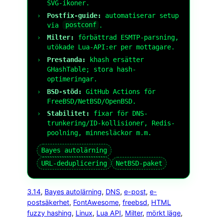
SVG-ikoner.
Postfix-guide:
automatiserar setup
via
postconf
.
Milter:
förbättrad ESMTP-parsning,
utökade Lua-API:er per mottagare.
Prestanda:
khash ersätter
GHashTable; stora hash-
optimeringar.
BSD-stöd:
GitHub Actions för
FreeBSD/NetBSD/OpenBSD.
Stabilitet:
fixar för DNS-
trunkering/ID-kollisioner, Redis-
poolning, minnesläckor m.m.
Bayes autolärning
URL-deduplicering
NetBSD-paket
3.14
, 
Bayes autolärning
, 
DNS
, 
e-post
, 
e-
postsäkerhet
, 
FontAwesome
, 
freebsd
, 
HTML
fuzzy hashing
, 
Linux
, 
Lua API
, 
Milter
, 
mörkt läge
, 