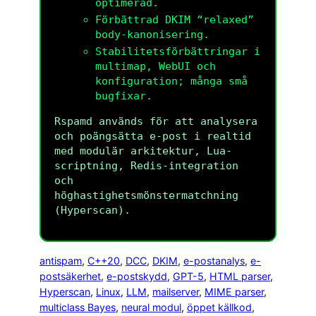
optimerad.
Förbättrad DKIM “relaxed”
body-kanonisering.
Stabilitetsförbättringar i
multimap, WebUI och
konfiguration; många små
bugfixar.
Rspamd används för att analysera
och poängsätta e-post i realtid
med modulär arkitektur, Lua-
scriptning, Redis-integration
och
höghastighetsmönstermatchning
(Hyperscan).
antispam
, 
C++20
, 
DCC
, 
DKIM
, 
e-postanalys
, 
e-
postsäkerhet
, 
e-postskydd
, 
GPT-5
, 
HTML parser
, 
Hyperscan
, 
Linux
, 
LLM
, 
mailserver
, 
MIME parser
, 
multiclass Bayes
, 
neural modul
, 
öppet källkod
, 