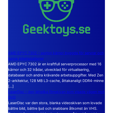
AMD EPYC 7302 – sexton kärnor byggda för servrar och
tunga arbetsstationer
AMD EPYC 7302 är en kraftfull serverprocessor med 16
kärnor och 32 trådar, utvecklad för virtualisering,
databaser och andra krävande arbetsuppgifter. Med Zen
2-arkitektur, 128 MB L3-cache, åttakanaligt DDR4-minne
[…]
LaserDisc – den jättelika filmskivan som visade vägen mot
DVD
LaserDisc var den stora, blanka videoskivan som lovade
bättre bild, bättre ljud och snabbare åtkomst än VHS.