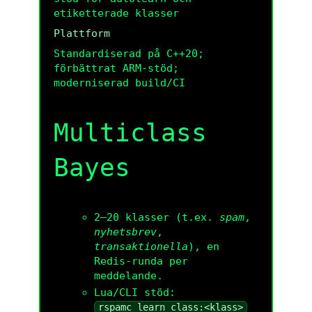
etiketterade klasser
Plattform
Standardiserad på C++20;
förbättrat ARM-stöd;
moderniserad build/CI
Multiclass
Bayes
2–20 klasser (t.ex.
spam
,
nyhetsbrev
,
transaktionella
), en
Redis-runda per
meddelande.
Lua/CLI stöd:
rspamc learn_class:<klass>