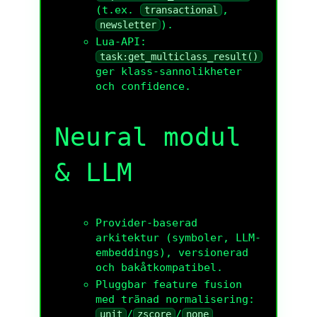
(t.ex.
,
transactional
).
newsletter
Lua-API:
task:get_multiclass_result()
ger klass-sannolikheter
och confidence.
Neural modul
& LLM
Provider-baserad
arkitektur (symboler, LLM-
embeddings), versionerad
och bakåtkompatibel.
Pluggbar feature fusion
med tränad normalisering:
/
/
unit
zscore
none