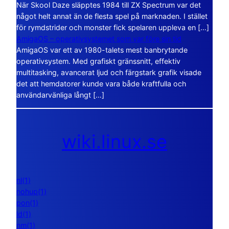
När Skool Daze släpptes 1984 till ZX Spectrum var det
något helt annat än de flesta spel på marknaden. I stället
för rymdstrider och monster fick spelaren uppleva en […]
AmigaOS – operativsystemet som var före sin tid
AmigaOS var ett av 1980-talets mest banbrytande
operativsystem. Med grafiskt gränssnitt, effektiv
multitasking, avancerat ljud och färgstark grafik visade
det att hemdatorer kunde vara både kraftfulla och
användarvänliga långt […]
wiki.linux.se
nl(1)
nohup(1)
pon(1)
ld(1)
nm(1)