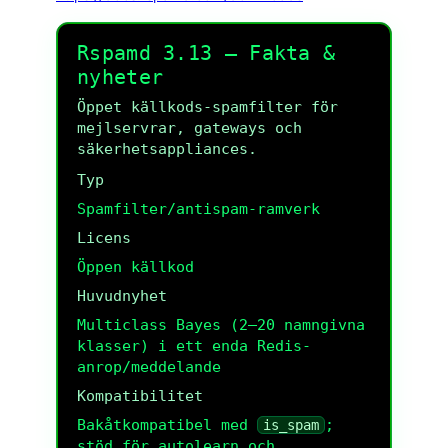
Rspamd 3.13 — Fakta &
nyheter
Öppet källkods-spamfilter för
mejlservrar, gateways och
säkerhetsappliances.
Typ
Spamfilter/antispam-ramverk
Licens
Öppen källkod
Huvudnyhet
Multiclass Bayes (2–20 namngivna
klasser) i ett enda Redis-
anrop/meddelande
Kompatibilitet
Bakåtkompatibel med
;
is_spam
stöd för autolearn och