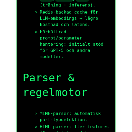
(träning + inferens).
Redis-backad cache för
LLM-embeddings → lägre
kostnad och latens.
Förbättrad
prompt/parameter-
hantering; initialt stöd
för GPT-5 och andra
modeller.
Parser &
regelmotor
MIME-parser: automatisk
part-typdetektion.
HTML-parser: fler features