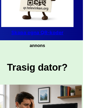
Skapa egna QR-koder
annons
Trasig dator?