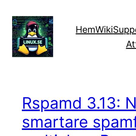
Hoppa
till
innehåll
Hem
Wiki
Supp
At
Rspamd 3.13: N
smartare spamf