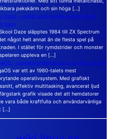
rhetsfunktioner. Med sitt tunna metallchassi,
vikbara pekskärm och sin höga […]
l Daze – spelet som gjorde skolan till ett
t kaos
Skool Daze släpptes 1984 till ZX Spectrum
det något helt annat än de flesta spel på
naden. I stället för rymdstrider och monster
 spelaren uppleva en […]
aOS – operativsystemet som var före sin tid
aOS var ett av 1980-talets mest
rytande operativsystem. Med grafiskt
ssnitt, effektiv multitasking, avancerat ljud
färgstark grafik visade det att hemdatorer
e vara både kraftfulla och användarvänliga
t […]
wiki.linux.se