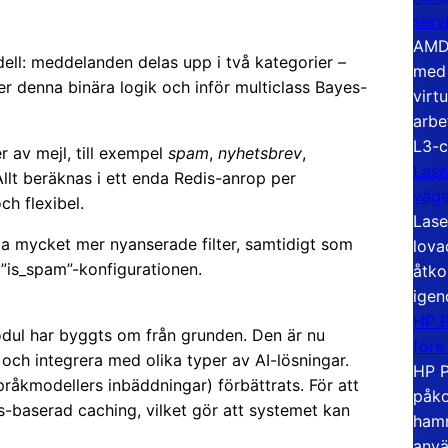
serv
AMD 
dell: meddelanden delas upp i två kategorier –
med 
er denna binära logik och inför multiclass Bayes-
virt
arbe
L3-c
r av mejl, till exempel
spam
,
nyhetsbrev
,
Lase
Allt beräknas i ett enda Redis-anrop per
väg
h flexibel.
Lase
ga mycket mer nyanserade filter, samtidigt som
lova
”is_spam”-konfigurationen.
åtko
igen
HP P
odul har byggts om från grunden. Den är nu
före
 och integrera med olika typer av AI-lösningar.
HP P
åkmodellers inbäddningar) förbättrats. För att
påko
s-baserad caching, vilket gör att systemet kan
hamn
anvä