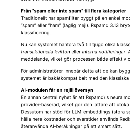
Från ”spam eller inte spam” till flera kategorier
Traditionellt har spamfilter byggt på en enkel mo
”spam” eller ”ham” (laglig mejl). Rspamd 3.13 bryt
klassificering.
Nu kan systemet hantera två till tjugo olika klasse
transaktionella kvitton
eller
interna notifieringar
. 
meddelande, vilket gör processen både effektiv oc
För administratörer innebär detta att de kan byg
systemet är bakåtkompatibelt med den klassiska 
AI-modulen får en rejäl översyn
En annan central nyhet är att Rspamd\:s neuralm
provider-baserad, vilket gör den lättare att utöka
Dessutom har stöd för LLM-embeddings (stora spr
hålla nere kostnader och svarstider används Redi
återanvända AI-beräkningar på ett smart sätt.