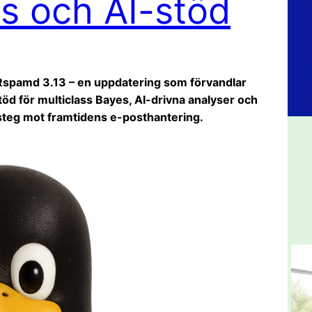
es och AI-stöd
 Rspamd 3.13 – en uppdatering som förvandlar
stöd för multiclass Bayes, AI-drivna analyser och
 steg mot framtidens e-posthantering.