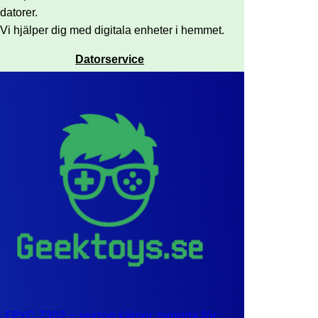
datorer.
Vi hjälper dig med digitala enheter i hemmet.
Datorservice
EPYC 7302 – sexton kärnor byggda för