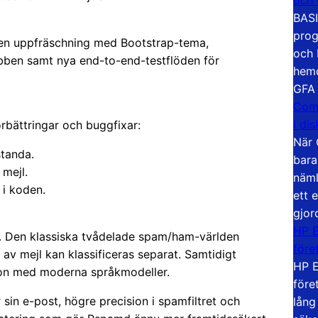
BASI
prog
en uppfräschning med Bootstrap-tema,
och 
ebben samt nya end-to-end-testflöden för
hemd
GFA
Com
i di
örbättringar och buggfixar:
När 
standa.
bara
 mejl.
näml
 i koden.
ett 
gjor
HP E
åt. Den klassiska tvådelade spam/ham-världen
före
r av mejl kan klassificeras separat. Samtidigt
HP E
tion med moderna språkmodeller.
före
 sin e-post, högre precision i spamfiltret och
lång