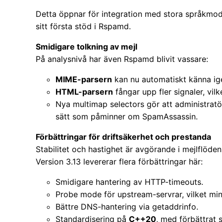
Detta öppnar för integration med stora språkmode
sitt första stöd i Rspamd.
Smidigare tolkning av mejl
På analysnivå har även Rspamd blivit vassare:
MIME-parsern
kan nu automatiskt känna ig
HTML-parsern
fångar upp fler signaler, vilk
Nya multimap selectors gör att administratö
sätt som påminner om SpamAssassin.
Förbättringar för driftsäkerhet och prestanda
Stabilitet och hastighet är avgörande i mejlflöd
Version 3.13 levererar flera förbättringar här:
Smidigare hantering av HTTP-timeouts.
Probe mode för upstream-servrar, vilket min
Bättre DNS-hantering via getaddrinfo.
Standardisering på
C++20
, med förbättrat 