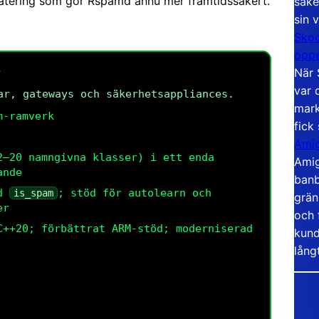
pdatering som gör Rspamd ännu mer framtidssäkert.
säke
sin 
Skoo
öppe
r
När 
var 
ar, gateways och säkerhetsappliances.
mark
m-ramverk
fick
Amig
2–20 namngivna klasser) i ett enda
Amig
ande
banb
ed
; stöd för autolearn och
is_spam
grän
er
och 
C++20; förbättrat ARM-stöd; moderniserad
kund
lång