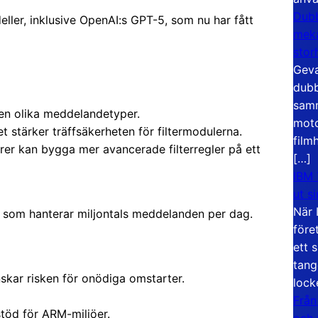
Dubb
ller, inklusive OpenAI:s GPT-5, som nu har fått
meka
stor
Geva
dubb
samm
en olika meddelandetyper.
moto
et stärker träffsäkerheten för filtermodulerna.
film
rer kan bygga mer avancerade filterregler på ett
[…]
IBM 
ut s
När 
en som hanterar miljontals meddelanden per dag.
före
ett 
tang
skar risken för onödiga omstarter.
lock
Från
stöd för ARM-miljöer.
och