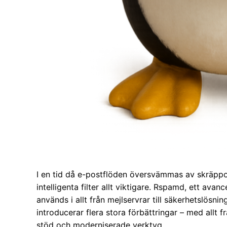
I en tid då e-postflöden översvämmas av skräppo
intelligenta filter allt viktigare. Rspamd, ett av
används i allt från mejlservrar till säkerhetslösni
introducerar flera stora förbättringar – med allt f
stöd och moderniserade verktyg.