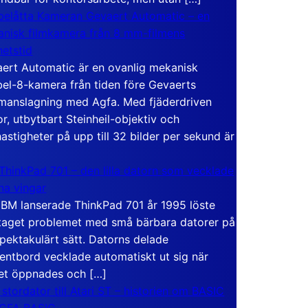
elåtta Kameran Gevaert Automatic – en
nisk filmkamera från 8 mm-filmens
hetstid
ert Automatic är en ovanlig mekanisk
el-8-kamera från tiden före Gevaerts
anslagning med Agfa. Med fjäderdriven
r, utbytbart Steinheil-objektiv och
hastigheter på upp till 32 bilder per sekund är
ThinkPad 701 – den lilla datorn som vecklade
ina vingar
IBM lanserade ThinkPad 701 år 1995 löste
taget problemet med små bärbara datorer på
spektakulärt sätt. Datorns delade
entbord vecklade automatiskt ut sig när
et öppnades och […]
 stordator till Atari ST – historien om BASIC
 GFA BASIC