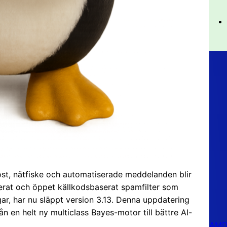
st, nätfiske och automatiserade meddelanden blir
ancerat och öppet källkodsbaserat spamfilter som
ngar, har nu släppt version 3.13. Denna uppdatering
rån en helt ny multiclass Bayes-motor till bättre AI-
AMD 