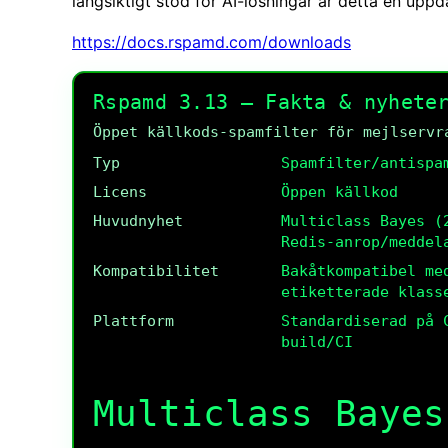
långsiktigt stöd för AI-lösningar är detta en up
https://docs.rspamd.com/downloads
Rspamd 3.13 — Fakta & nyhete
Öppet källkods-spamfilter för mejlservr
Typ
Spamfilter/antispa
Licens
Öppen källkod
Huvudnyhet
Multiclass Bayes (
Redis-anrop/meddel
Kompatibilitet
Bakåtkompatibel m
etiketterade klass
Plattform
Standardiserad på 
build/CI
Multiclass Bayes