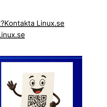
x?
Kontakta Linux.se
inux.se