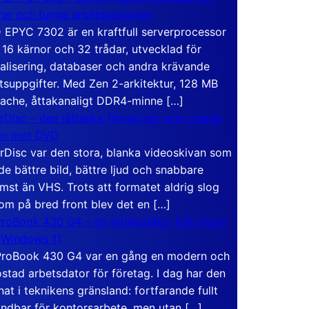
rar och tunga arbetsstationer
EPYC 7302 är en kraftfull serverprocessor
16 kärnor och 32 trådar, utvecklad för
ualisering, databaser och andra krävande
tsuppgifter. Med Zen 2-arkitektur, 128 MB
ache, åttakanaligt DDR4-minne […]
rDisc – den jättelika filmskivan som visade
en mot DVD
rDisc var den stora, blanka videoskivan som
de bättre bild, bättre ljud och snabbare
mst än VHS. Trots att formatet aldrig slog
om på bred front blev det en […]
roBook 430 G4 – en arbetsdator från tiden
 Windows 11
roBook 430 G4 var en gång en modern och
stad arbetsdator för företag. I dag har den
at i teknikens gränsland: fortfarande fullt
ndbar för kontorsarbete, men utan […]