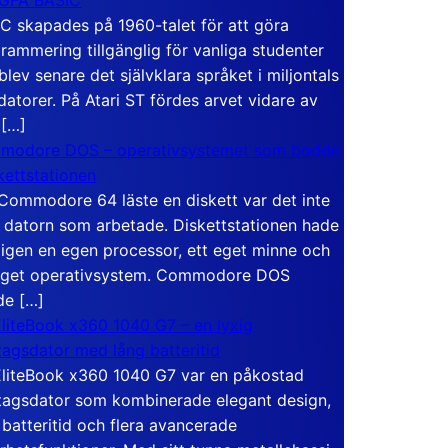
C skapades på 1960-talet för att göra
rammering tillgänglig för vanliga studenter
blev senare det självklara språket i miljontals
atorer. På Atari ST fördes arvet vidare av
 […]
modore DOS – operativsystemet som bodde
skettstationen
Commodore 64 läste en diskett var det inte
 datorn som arbetade. Diskettstationen hade
igen en egen processor, ett eget minne och
eget operativsystem. Commodore DOS
de […]
liteBook x360 1040 G7 – en lyxig
tagsdator med lång batteritid
liteBook x360 1040 G7 var en påkostad
tagsdator som kombinerade elegant design,
 batteritid och flera avancerade