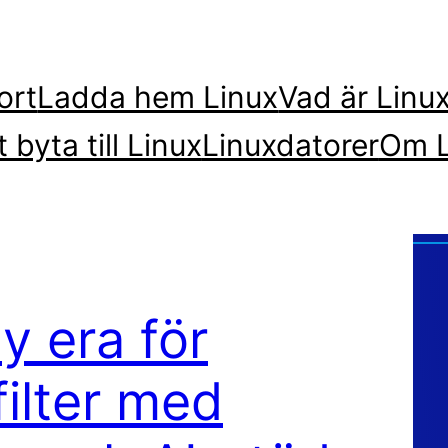
ort
Ladda hem Linux
Vad är Linu
t byta till Linux
Linuxdatorer
Om L
y era för
ilter med