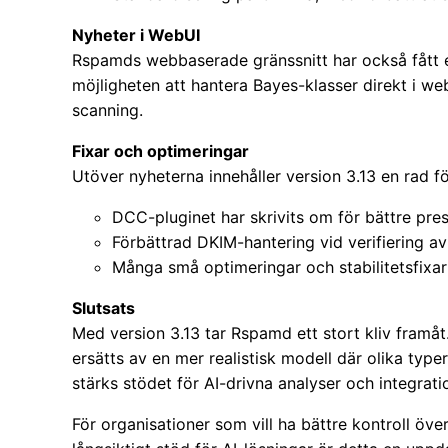
Nyheter i WebUI
Rspamds webbaserade gränssnitt har också fått 
möjligheten att hantera Bayes-klasser direkt i w
scanning.
Fixar och optimeringar
Utöver nyheterna innehåller version 3.13 en rad f
DCC-pluginet har skrivits om för bättre pre
Förbättrad DKIM-hantering vid verifiering av
Många små optimeringar och stabilitetsfixar
Slutsats
Med version 3.13 tar Rspamd ett stort kliv fram
ersätts av en mer realistisk modell där olika type
stärks stödet för AI-drivna analyser och integra
För organisationer som vill ha bättre kontroll över