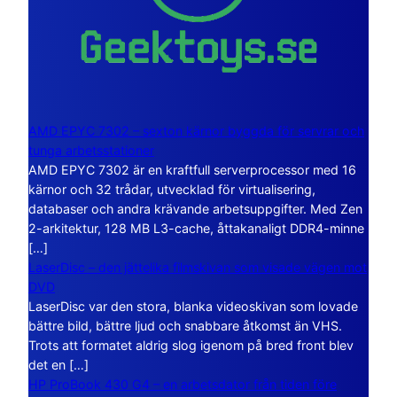
AMD EPYC 7302 – sexton kärnor byggda för servrar och
tunga arbetsstationer
AMD EPYC 7302 är en kraftfull serverprocessor med 16
kärnor och 32 trådar, utvecklad för virtualisering,
databaser och andra krävande arbetsuppgifter. Med Zen
2-arkitektur, 128 MB L3-cache, åttakanaligt DDR4-minne
[…]
LaserDisc – den jättelika filmskivan som visade vägen mot
DVD
LaserDisc var den stora, blanka videoskivan som lovade
bättre bild, bättre ljud och snabbare åtkomst än VHS.
Trots att formatet aldrig slog igenom på bred front blev
det en […]
HP ProBook 430 G4 – en arbetsdator från tiden före