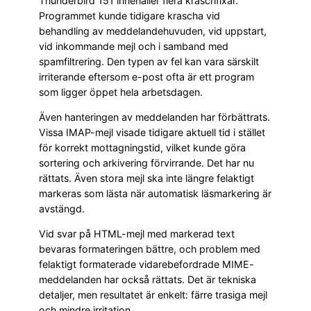
Thunderbird 151 innehåller flera kraschfixar.
Programmet kunde tidigare krascha vid
behandling av meddelandehuvuden, vid uppstart,
vid inkommande mejl och i samband med
spamfiltrering. Den typen av fel kan vara särskilt
irriterande eftersom e-post ofta är ett program
som ligger öppet hela arbetsdagen.
Även hanteringen av meddelanden har förbättrats.
Vissa IMAP-mejl visade tidigare aktuell tid i stället
för korrekt mottagningstid, vilket kunde göra
sortering och arkivering förvirrande. Det har nu
rättats. Även stora mejl ska inte längre felaktigt
markeras som lästa när automatisk läsmarkering är
avstängd.
Vid svar på HTML-mejl med markerad text
bevaras formateringen bättre, och problem med
felaktigt formaterade vidarebefordrade MIME-
meddelanden har också rättats. Det är tekniska
detaljer, men resultatet är enkelt: färre trasiga mejl
och mindre irritation.