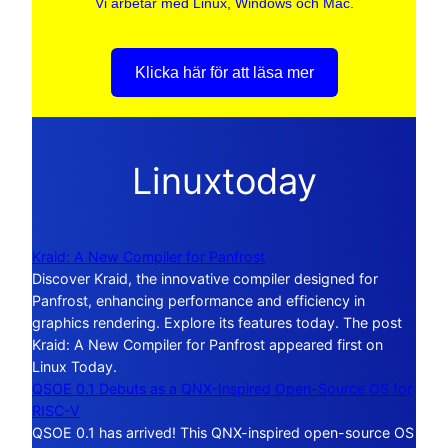
Vi arbetar med Linux, Windows och Mac.
Klicka här för att läsa mer
Linuxtoday
Kraid: A New Compiler for Panfrost
Discover Kraid, the innovative compiler designed for
Panfrost, enhancing performance and efficiency in
graphics rendering. Explore its features today. The post
Kraid: A New Compiler for Panfrost appeared first on
Linux Today.
QSOE 0.1 Debuts as a QNX-Inspired Open-Source OS for
RISC-V
QSOE 0.1 has arrived! This QNX-inspired open-source OS