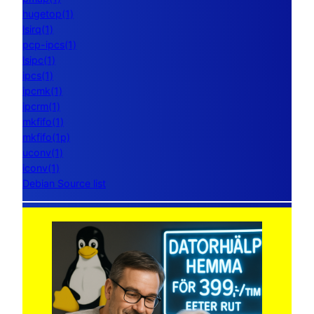
hugetop(1)
lsirq(1)
pcp-ipcs(1)
lsipc(1)
ipcs(1)
ipcmk(1)
ipcrm(1)
mkfifo(1)
mkfifo(1p)
uconv(1)
iconv(1)
Debian Source list