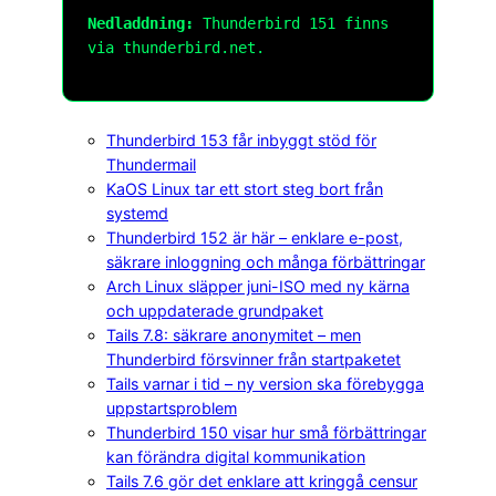
Nedladdning:
Thunderbird 151 finns
via thunderbird.net.
Thunderbird 153 får inbyggt stöd för
Thundermail
KaOS Linux tar ett stort steg bort från
systemd
Thunderbird 152 är här – enklare e-post,
säkrare inloggning och många förbättringar
Arch Linux släpper juni-ISO med ny kärna
och uppdaterade grundpaket
Tails 7.8: säkrare anonymitet – men
Thunderbird försvinner från startpaketet
Tails varnar i tid – ny version ska förebygga
uppstartsproblem
Thunderbird 150 visar hur små förbättringar
kan förändra digital kommunikation
Tails 7.6 gör det enklare att kringgå censur