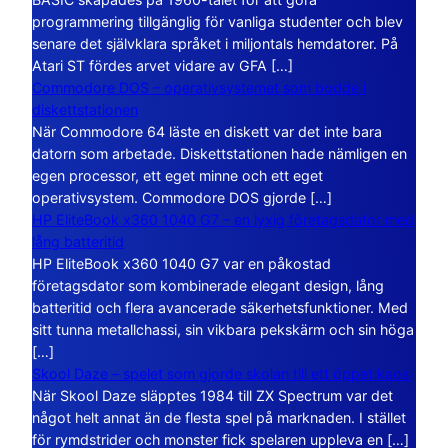
programmering tillgänglig för vanliga studenter och blev
senare det självklara språket i miljontals hemdatorer. På
Atari ST fördes arvet vidare av GFA […]
Commodore DOS – operativsystemet som bodde i
diskettstationen
När Commodore 64 läste en diskett var det inte bara
datorn som arbetade. Diskettstationen hade nämligen en
egen processor, ett eget minne och ett eget
operativsystem. Commodore DOS gjorde […]
HP EliteBook x360 1040 G7 – en lyxig företagsdator med
lång batteritid
HP EliteBook x360 1040 G7 var en påkostad
företagsdator som kombinerade elegant design, lång
batteritid och flera avancerade säkerhetsfunktioner. Med
sitt tunna metallchassi, sin vikbara pekskärm och sin höga
[…]
Skool Daze – spelet som gjorde skolan till ett öppet kaos
När Skool Daze släpptes 1984 till ZX Spectrum var det
något helt annat än de flesta spel på marknaden. I stället
för rymdstrider och monster fick spelaren uppleva en […]