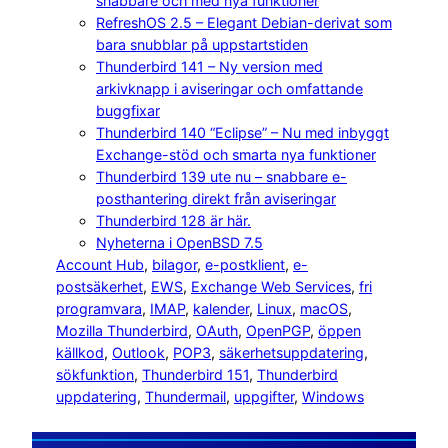
snabbare och med nya funktioner
RefreshOS 2.5 – Elegant Debian-derivat som
bara snubblar på uppstartstiden
Thunderbird 141 – Ny version med
arkivknapp i aviseringar och omfattande
buggfixar
Thunderbird 140 “Eclipse” – Nu med inbyggt
Exchange-stöd och smarta nya funktioner
Thunderbird 139 ute nu – snabbare e-
posthantering direkt från aviseringar
Thunderbird 128 är här.
Nyheterna i OpenBSD 7.5
Account Hub
, 
bilagor
, 
e-postklient
, 
e-
postsäkerhet
, 
EWS
, 
Exchange Web Services
, 
fri
programvara
, 
IMAP
, 
kalender
, 
Linux
, 
macOS
, 
Mozilla Thunderbird
, 
OAuth
, 
OpenPGP
, 
öppen
källkod
, 
Outlook
, 
POP3
, 
säkerhetsuppdatering
, 
sökfunktion
, 
Thunderbird 151
, 
Thunderbird
uppdatering
, 
Thundermail
, 
uppgifter
, 
Windows