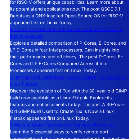
for RISC-V offers unique capabilities. Learn more about
its potential and applications now. The post QSOE 0.1
Debuts as a QNX-Inspired Open-Source OS for RISC-V
appeared first on Linux Today.
P-Cores, E-Cores and LP E-Cores Compared Across 4
Intel Processors
Explore a detailed comparison of P-Cores, E-Cores, and
LP E-Cores in four Intel processors. Gain insights into
their performance and efficiency. The post P-Cores, E-
Cores and LP E-Cores Compared Across 4 Intel
Processors appeared first on Linux Today.
A 30-Year-Old GIMP Build Used to Create Tux Is Now a
Linux Flatpak
Discover the evolution of Tux with the 30-year-old GIMP
build now available as a Linux Flatpak. Explore its
features and enhancements today. The post A 30-Year-
Old GIMP Build Used to Create Tux Is Now a Linux
Flatpak appeared first on Linux Today.
5 Ways to Check Remote Port Connectivity in Linux
Learn the 5 essential ways to verify remote port
connectivity in Linux. Improve your network diagnostics