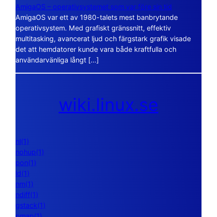
AmigaOS – operativsystemet som var före sin tid
AmigaOS var ett av 1980-talets mest banbrytande
operativsystem. Med grafiskt gränssnitt, effektiv
multitasking, avancerat ljud och färgstark grafik visade
det att hemdatorer kunde vara både kraftfulla och
användarvänliga långt […]
wiki.linux.se
nl(1)
nohup(1)
pon(1)
ld(1)
nm(1)
ndiff(1)
gstack(1)
pmap(1)