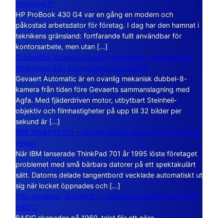
Windows 11
HP ProBook 430 G4 var en gång en modern och
påkostad arbetsdator för företag. I dag har den hamnat i
teknikens gränsland: fortfarande fullt användbar för
kontorsarbete, men utan […]
Dubbelåtta Kameran Gevaert Automatic – en mekanisk
filmkamera från 8 mm-filmens storhetstid
Gevaert Automatic är en ovanlig mekanisk dubbel-8-
kamera från tiden före Gevaerts sammanslagning med
Agfa. Med fjäderdriven motor, utbytbart Steinheil-
objektiv och filmhastigheter på upp till 32 bilder per
sekund är […]
IBM ThinkPad 701 – den lilla datorn som vecklade ut sina
vingar
När IBM lanserade ThinkPad 701 år 1995 löste företaget
problemet med små bärbara datorer på ett spektakulärt
sätt. Datorns delade tangentbord vecklade automatiskt ut
sig när locket öppnades och […]
Från stordator till Atari ST – historien om BASIC och GFA
BASIC
BASIC skapades på 1960-talet för att göra