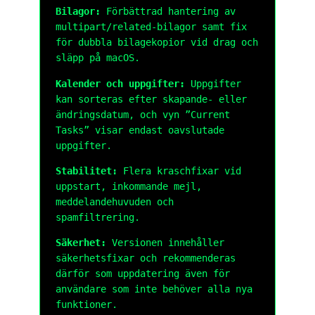
Bilagor:
Förbättrad hantering av
multipart/related-bilagor samt fix
för dubbla bilagekopior vid drag och
släpp på macOS.
Kalender och uppgifter:
Uppgifter
kan sorteras efter skapande- eller
ändringsdatum, och vyn ”Current
Tasks” visar endast oavslutade
uppgifter.
Stabilitet:
Flera kraschfixar vid
uppstart, inkommande mejl,
meddelandehuvuden och
spamfiltrering.
Säkerhet:
Versionen innehåller
säkerhetsfixar och rekommenderas
därför som uppdatering även för
användare som inte behöver alla nya
funktioner.