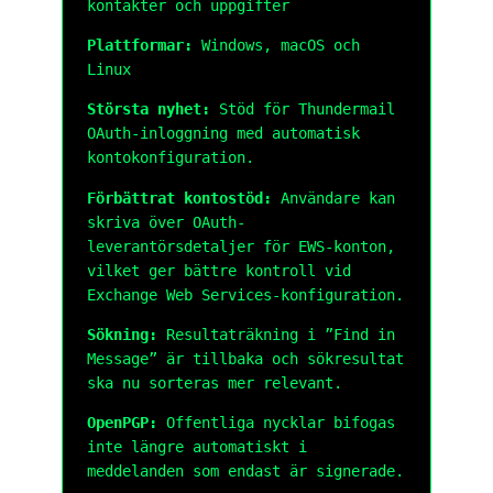
kontakter och uppgifter
Plattformar:
Windows, macOS och
Linux
Största nyhet:
Stöd för Thundermail
OAuth-inloggning med automatisk
kontokonfiguration.
Förbättrat kontostöd:
Användare kan
skriva över OAuth-
leverantörsdetaljer för EWS-konton,
vilket ger bättre kontroll vid
Exchange Web Services-konfiguration.
Sökning:
Resultaträkning i ”Find in
Message” är tillbaka och sökresultat
ska nu sorteras mer relevant.
OpenPGP:
Offentliga nycklar bifogas
inte längre automatiskt i
meddelanden som endast är signerade.