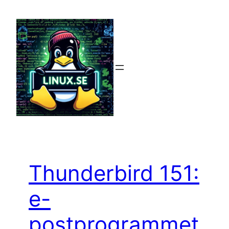
Hoppa
till
innehåll
Thunderbird 151:
e-
postprogrammet