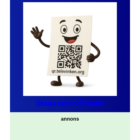
Skapa egna QR-koder
annons