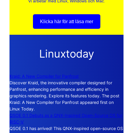
Vi arbetar med Linux, Windows och Mac.
Klicka här för att läsa mer
Linuxtoday
Kraid: A New Compiler for Panfrost
Discover Kraid, the innovative compiler designed for
Panfrost, enhancing performance and efficiency in
graphics rendering. Explore its features today. The post
Kraid: A New Compiler for Panfrost appeared first on
Linux Today.
QSOE 0.1 Debuts as a QNX-Inspired Open-Source OS for
RISC-V
QSOE 0.1 has arrived! This QNX-inspired open-source OS