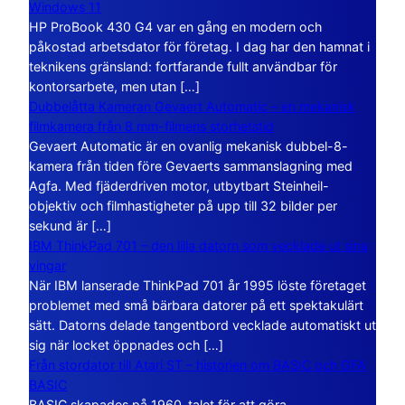
Windows 11
HP ProBook 430 G4 var en gång en modern och
påkostad arbetsdator för företag. I dag har den hamnat i
teknikens gränsland: fortfarande fullt användbar för
kontorsarbete, men utan […]
Dubbelåtta Kameran Gevaert Automatic – en mekanisk
filmkamera från 8 mm-filmens storhetstid
Gevaert Automatic är en ovanlig mekanisk dubbel-8-
kamera från tiden före Gevaerts sammanslagning med
Agfa. Med fjäderdriven motor, utbytbart Steinheil-
objektiv och filmhastigheter på upp till 32 bilder per
sekund är […]
IBM ThinkPad 701 – den lilla datorn som vecklade ut sina
vingar
När IBM lanserade ThinkPad 701 år 1995 löste företaget
problemet med små bärbara datorer på ett spektakulärt
sätt. Datorns delade tangentbord vecklade automatiskt ut
sig när locket öppnades och […]
Från stordator till Atari ST – historien om BASIC och GFA
BASIC
BASIC skapades på 1960-talet för att göra