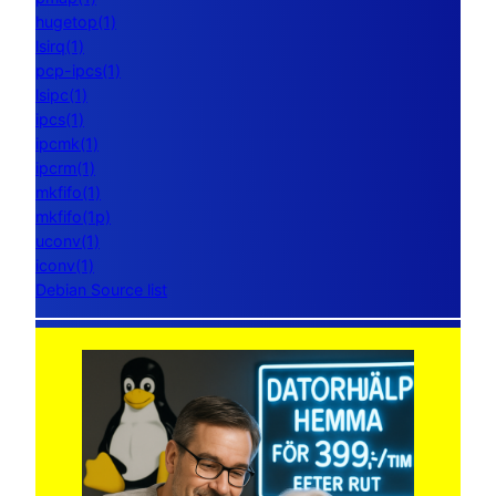
hugetop(1)
lsirq(1)
pcp-ipcs(1)
lsipc(1)
ipcs(1)
ipcmk(1)
ipcrm(1)
mkfifo(1)
mkfifo(1p)
uconv(1)
iconv(1)
Debian Source list