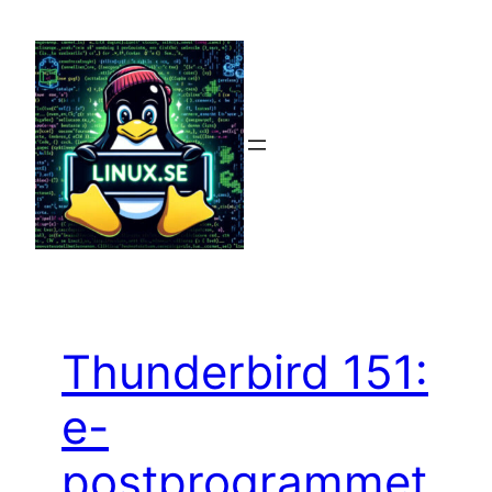
Hoppa
till
innehåll
Thunderbird 151:
e-
postprogrammet