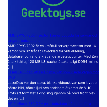
AMD EPYC 7302 – sexton kärnor byggda för servrar och
tunga arbetsstationer
AMD EPYC 7302 är en kraftfull serverprocessor med 16
kärnor och 32 trådar, utvecklad för virtualisering,
databaser och andra krävande arbetsuppgifter. Med Zen
2-arkitektur, 128 MB L3-cache, åttakanaligt DDR4-minne
[…]
LaserDisc – den jättelika filmskivan som visade vägen mot
DVD
LaserDisc var den stora, blanka videoskivan som lovade
bättre bild, bättre ljud och snabbare åtkomst än VHS.
Trots att formatet aldrig slog igenom på bred front blev
det en […]
HP ProBook 430 G4 – en arbetsdator från tiden före