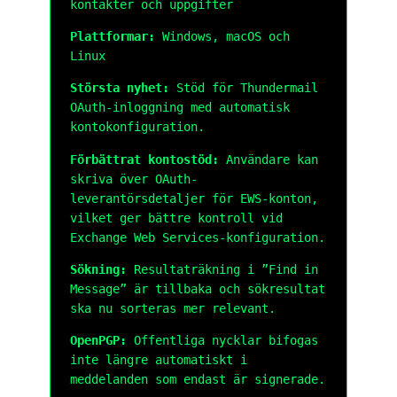
kontakter och uppgifter
Plattformar:
Windows, macOS och
Linux
Största nyhet:
Stöd för Thundermail
OAuth-inloggning med automatisk
kontokonfiguration.
Förbättrat kontostöd:
Användare kan
skriva över OAuth-
leverantörsdetaljer för EWS-konton,
vilket ger bättre kontroll vid
Exchange Web Services-konfiguration.
Sökning:
Resultaträkning i ”Find in
Message” är tillbaka och sökresultat
ska nu sorteras mer relevant.
OpenPGP:
Offentliga nycklar bifogas
inte längre automatiskt i
meddelanden som endast är signerade.