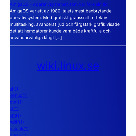
AmigaOS – operativsystemet som var före sin tid
AmigaOS var ett av 1980-talets mest banbrytande
operativsystem. Med grafiskt gränssnitt, effektiv
multitasking, avancerat ljud och färgstark grafik visade
det att hemdatorer kunde vara både kraftfulla och
användarvänliga långt […]
wiki.linux.se
nl(1)
nohup(1)
pon(1)
ld(1)
nm(1)
ndiff(1)
gstack(1)
pmap(1)