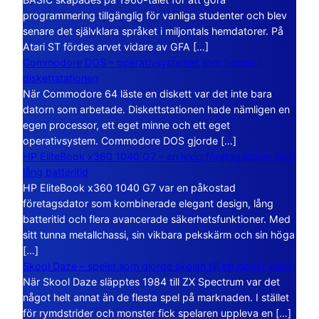
programmering tillgänglig för vanliga studenter och blev
senare det självklara språket i miljontals hemdatorer. På
Atari ST fördes arvet vidare av GFA […]
Commodore DOS – operativsystemet som bodde i
diskettstationen
När Commodore 64 läste en diskett var det inte bara
datorn som arbetade. Diskettstationen hade nämligen en
egen processor, ett eget minne och ett eget
operativsystem. Commodore DOS gjorde […]
HP EliteBook x360 1040 G7 – en lyxig företagsdator med
lång batteritid
HP EliteBook x360 1040 G7 var en påkostad
företagsdator som kombinerade elegant design, lång
batteritid och flera avancerade säkerhetsfunktioner. Med
sitt tunna metallchassi, sin vikbara pekskärm och sin höga
[…]
Skool Daze – spelet som gjorde skolan till ett öppet kaos
När Skool Daze släpptes 1984 till ZX Spectrum var det
något helt annat än de flesta spel på marknaden. I stället
för rymdstrider och monster fick spelaren uppleva en […]