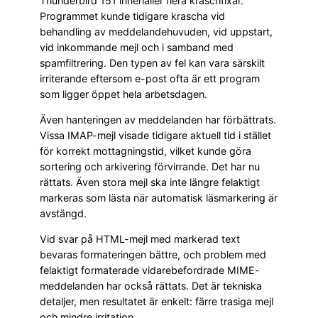
Thunderbird 151 innehåller flera kraschfixar.
Programmet kunde tidigare krascha vid
behandling av meddelandehuvuden, vid uppstart,
vid inkommande mejl och i samband med
spamfiltrering. Den typen av fel kan vara särskilt
irriterande eftersom e-post ofta är ett program
som ligger öppet hela arbetsdagen.
Även hanteringen av meddelanden har förbättrats.
Vissa IMAP-mejl visade tidigare aktuell tid i stället
för korrekt mottagningstid, vilket kunde göra
sortering och arkivering förvirrande. Det har nu
rättats. Även stora mejl ska inte längre felaktigt
markeras som lästa när automatisk läsmarkering är
avstängd.
Vid svar på HTML-mejl med markerad text
bevaras formateringen bättre, och problem med
felaktigt formaterade vidarebefordrade MIME-
meddelanden har också rättats. Det är tekniska
detaljer, men resultatet är enkelt: färre trasiga mejl
och mindre irritation.