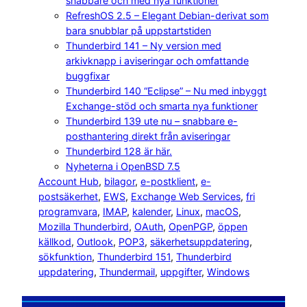
snabbare och med nya funktioner
RefreshOS 2.5 – Elegant Debian-derivat som
bara snubblar på uppstartstiden
Thunderbird 141 – Ny version med
arkivknapp i aviseringar och omfattande
buggfixar
Thunderbird 140 “Eclipse” – Nu med inbyggt
Exchange-stöd och smarta nya funktioner
Thunderbird 139 ute nu – snabbare e-
posthantering direkt från aviseringar
Thunderbird 128 är här.
Nyheterna i OpenBSD 7.5
Account Hub
, 
bilagor
, 
e-postklient
, 
e-
postsäkerhet
, 
EWS
, 
Exchange Web Services
, 
fri
programvara
, 
IMAP
, 
kalender
, 
Linux
, 
macOS
, 
Mozilla Thunderbird
, 
OAuth
, 
OpenPGP
, 
öppen
källkod
, 
Outlook
, 
POP3
, 
säkerhetsuppdatering
, 
sökfunktion
, 
Thunderbird 151
, 
Thunderbird
uppdatering
, 
Thundermail
, 
uppgifter
, 
Windows