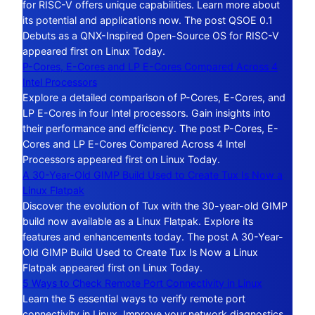
for RISC-V offers unique capabilities. Learn more about
its potential and applications now. The post QSOE 0.1
Debuts as a QNX-Inspired Open-Source OS for RISC-V
appeared first on Linux Today.
P-Cores, E-Cores and LP E-Cores Compared Across 4
Intel Processors
Explore a detailed comparison of P-Cores, E-Cores, and
LP E-Cores in four Intel processors. Gain insights into
their performance and efficiency. The post P-Cores, E-
Cores and LP E-Cores Compared Across 4 Intel
Processors appeared first on Linux Today.
A 30-Year-Old GIMP Build Used to Create Tux Is Now a
Linux Flatpak
Discover the evolution of Tux with the 30-year-old GIMP
build now available as a Linux Flatpak. Explore its
features and enhancements today. The post A 30-Year-
Old GIMP Build Used to Create Tux Is Now a Linux
Flatpak appeared first on Linux Today.
5 Ways to Check Remote Port Connectivity in Linux
Learn the 5 essential ways to verify remote port
connectivity in Linux. Improve your network diagnostics