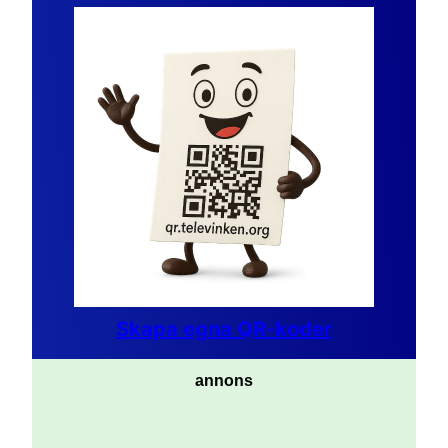
Skapa egna QR-koder
annons