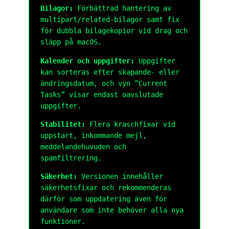
Bilagor:
Förbättrad hantering av
multipart/related-bilagor samt fix
för dubbla bilagekopior vid drag och
släpp på macOS.
Kalender och uppgifter:
Uppgifter
kan sorteras efter skapande- eller
ändringsdatum, och vyn ”Current
Tasks” visar endast oavslutade
uppgifter.
Stabilitet:
Flera kraschfixar vid
uppstart, inkommande mejl,
meddelandehuvuden och
spamfiltrering.
Säkerhet:
Versionen innehåller
säkerhetsfixar och rekommenderas
därför som uppdatering även för
användare som inte behöver alla nya
funktioner.