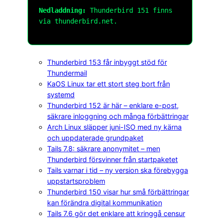
Nedladdning:
Thunderbird 151 finns
via thunderbird.net.
Thunderbird 153 får inbyggt stöd för
Thundermail
KaOS Linux tar ett stort steg bort från
systemd
Thunderbird 152 är här – enklare e-post,
säkrare inloggning och många förbättringar
Arch Linux släpper juni-ISO med ny kärna
och uppdaterade grundpaket
Tails 7.8: säkrare anonymitet – men
Thunderbird försvinner från startpaketet
Tails varnar i tid – ny version ska förebygga
uppstartsproblem
Thunderbird 150 visar hur små förbättringar
kan förändra digital kommunikation
Tails 7.6 gör det enklare att kringgå censur