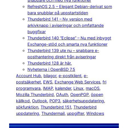
snabbare och med nya funktioner
RefreshOS 2.5 – Elegant Debian-derivat som
bara snubblar på uppstartstiden
Thunderbird 141 – Ny version med
arkivknapp i aviseringar och omfattande
buggfixar
Thunderbird 140 “Eclipse” – Nu med inbyggt
Exchange-stöd och smarta nya funktioner
Thunderbird 139 ute nu – snabbare e-
posthantering direkt från aviseringar
Thunderbird 128 är här.
Nyheterna i OpenBSD 7.5
Account Hub
, 
bilagor
, 
e-postklient
, 
e-
postsäkerhet
, 
EWS
, 
Exchange Web Services
, 
fri
programvara
, 
IMAP
, 
kalender
, 
Linux
, 
macOS
, 
Mozilla Thunderbird
, 
OAuth
, 
OpenPGP
, 
öppen
källkod
, 
Outlook
, 
POP3
, 
säkerhetsuppdatering
, 
sökfunktion
, 
Thunderbird 151
, 
Thunderbird
uppdatering
, 
Thundermail
, 
uppgifter
, 
Windows