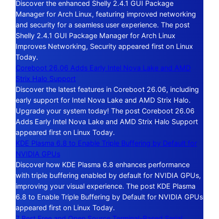
Discover the enhanced Shelly 2.4.1 GUI Package
Manager for Arch Linux, featuring improved networking
and security for a seamless user experience. The post
Shelly 2.4.1 GUI Package Manager for Arch Linux
Improves Networking, Security appeared first on Linux
Today.
Coreboot 26.06 Adds Early Intel Nova Lake and AMD
Strix Halo Support
Discover the latest features in Coreboot 26.06, including
early support for Intel Nova Lake and AMD Strix Halo.
Upgrade your system today! The post Coreboot 26.06
Adds Early Intel Nova Lake and AMD Strix Halo Support
appeared first on Linux Today.
KDE Plasma 6.8 to Enable Triple Buffering by Default for
NVIDIA GPUs
Discover how KDE Plasma 6.8 enhances performance
with triple buffering enabled by default for NVIDIA GPUs,
improving your visual experience. The post KDE Plasma
6.8 to Enable Triple Buffering by Default for NVIDIA GPUs
appeared first on Linux Today.
7 Best Free and Open Source Terminal-Based Serial