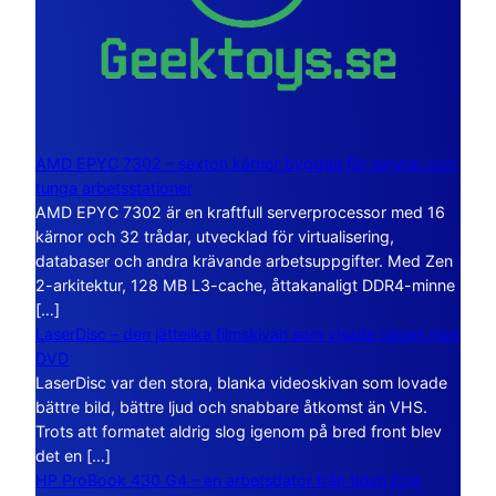
AMD EPYC 7302 – sexton kärnor byggda för servrar och
tunga arbetsstationer
AMD EPYC 7302 är en kraftfull serverprocessor med 16
kärnor och 32 trådar, utvecklad för virtualisering,
databaser och andra krävande arbetsuppgifter. Med Zen
2-arkitektur, 128 MB L3-cache, åttakanaligt DDR4-minne
[…]
LaserDisc – den jättelika filmskivan som visade vägen mot
DVD
LaserDisc var den stora, blanka videoskivan som lovade
bättre bild, bättre ljud och snabbare åtkomst än VHS.
Trots att formatet aldrig slog igenom på bred front blev
det en […]
HP ProBook 430 G4 – en arbetsdator från tiden före