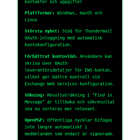
kontakter och uppgifter
Plattformar:
Windows, macOS och
Linux
Största nyhet:
Stöd för Thundermail
OAuth-inloggning med automatisk
kontokonfiguration.
Förbättrat kontostöd:
Användare kan
skriva över OAuth-
leverantörsdetaljer för EWS-konton,
vilket ger bättre kontroll vid
Exchange Web Services-konfiguration.
Sökning:
Resultaträkning i ”Find in
Message” är tillbaka och sökresultat
ska nu sorteras mer relevant.
OpenPGP:
Offentliga nycklar bifogas
inte längre automatiskt i
meddelanden som endast är signerade.