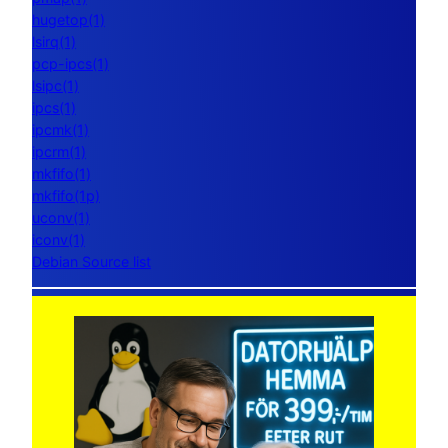
hugetop(1)
lsirq(1)
pcp-ipcs(1)
lsipc(1)
ipcs(1)
ipcmk(1)
ipcrm(1)
mkfifo(1)
mkfifo(1p)
uconv(1)
iconv(1)
Debian Source list