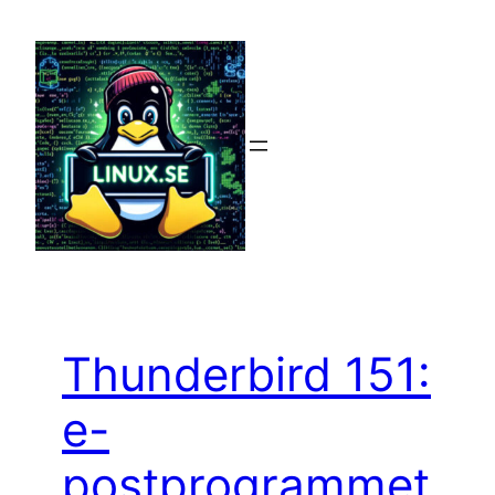
Hoppa
till
innehåll
Thunderbird 151:
e-
postprogrammet