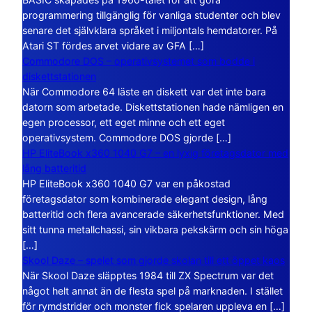
programmering tillgänglig för vanliga studenter och blev
senare det självklara språket i miljontals hemdatorer. På
Atari ST fördes arvet vidare av GFA […]
Commodore DOS – operativsystemet som bodde i
diskettstationen
När Commodore 64 läste en diskett var det inte bara
datorn som arbetade. Diskettstationen hade nämligen en
egen processor, ett eget minne och ett eget
operativsystem. Commodore DOS gjorde […]
HP EliteBook x360 1040 G7 – en lyxig företagsdator med
lång batteritid
HP EliteBook x360 1040 G7 var en påkostad
företagsdator som kombinerade elegant design, lång
batteritid och flera avancerade säkerhetsfunktioner. Med
sitt tunna metallchassi, sin vikbara pekskärm och sin höga
[…]
Skool Daze – spelet som gjorde skolan till ett öppet kaos
När Skool Daze släpptes 1984 till ZX Spectrum var det
något helt annat än de flesta spel på marknaden. I stället
för rymdstrider och monster fick spelaren uppleva en […]