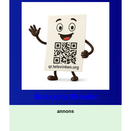
Skapa egna QR-koder
annons