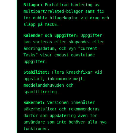
Bilagor:
Förbättrad hantering av
multipart/related-bilagor samt fix
för dubbla bilagekopior vid drag och
släpp på macOS.
Kalender och uppgifter:
Uppgifter
kan sorteras efter skapande- eller
ändringsdatum, och vyn ”Current
Tasks” visar endast oavslutade
uppgifter.
Stabilitet:
Flera kraschfixar vid
uppstart, inkommande mejl,
meddelandehuvuden och
spamfiltrering.
Säkerhet:
Versionen innehåller
säkerhetsfixar och rekommenderas
därför som uppdatering även för
användare som inte behöver alla nya
funktioner.