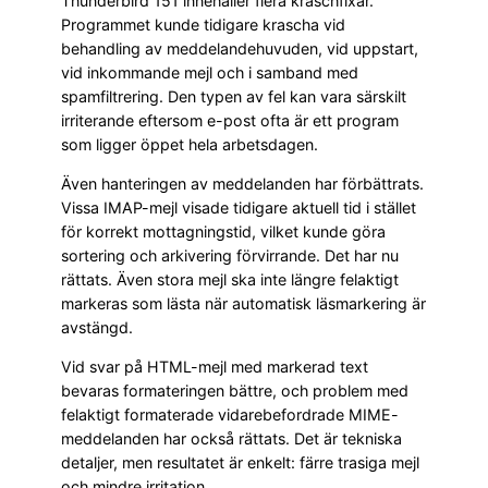
Thunderbird 151 innehåller flera kraschfixar.
Programmet kunde tidigare krascha vid
behandling av meddelandehuvuden, vid uppstart,
vid inkommande mejl och i samband med
spamfiltrering. Den typen av fel kan vara särskilt
irriterande eftersom e-post ofta är ett program
som ligger öppet hela arbetsdagen.
Även hanteringen av meddelanden har förbättrats.
Vissa IMAP-mejl visade tidigare aktuell tid i stället
för korrekt mottagningstid, vilket kunde göra
sortering och arkivering förvirrande. Det har nu
rättats. Även stora mejl ska inte längre felaktigt
markeras som lästa när automatisk läsmarkering är
avstängd.
Vid svar på HTML-mejl med markerad text
bevaras formateringen bättre, och problem med
felaktigt formaterade vidarebefordrade MIME-
meddelanden har också rättats. Det är tekniska
detaljer, men resultatet är enkelt: färre trasiga mejl
och mindre irritation.