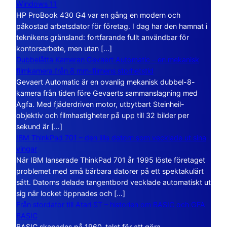
Windows 11
HP ProBook 430 G4 var en gång en modern och
påkostad arbetsdator för företag. I dag har den hamnat i
teknikens gränsland: fortfarande fullt användbar för
kontorsarbete, men utan […]
Dubbelåtta Kameran Gevaert Automatic – en mekanisk
filmkamera från 8 mm-filmens storhetstid
Gevaert Automatic är en ovanlig mekanisk dubbel-8-
kamera från tiden före Gevaerts sammanslagning med
Agfa. Med fjäderdriven motor, utbytbart Steinheil-
objektiv och filmhastigheter på upp till 32 bilder per
sekund är […]
IBM ThinkPad 701 – den lilla datorn som vecklade ut sina
vingar
När IBM lanserade ThinkPad 701 år 1995 löste företaget
problemet med små bärbara datorer på ett spektakulärt
sätt. Datorns delade tangentbord vecklade automatiskt ut
sig när locket öppnades och […]
Från stordator till Atari ST – historien om BASIC och GFA
BASIC
BASIC skapades på 1960-talet för att göra