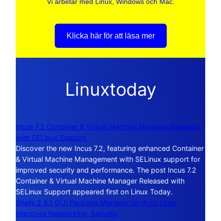
Vi arbetar med Linux, Windows och Mac.
Klicka här för att läsa mer
Linuxtoday
Incus 7.2 Container & Virtual Machine Manager Released
with SELinux Support
Discover the new Incus 7.2, featuring enhanced Container
& Virtual Machine Management with SELinux support for
improved security and performance. The post Incus 7.2
Container & Virtual Machine Manager Released with
SELinux Support appeared first on Linux Today.
Shelly 2.4.1 GUI Package Manager for Arch Linux
Improves Networking, Security