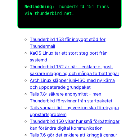
Nedladdning:
Thunderbird 151 finns
via thunderbird.net.
Thunderbird 153 får inbyggt stöd för
Thundermail
KaOS Linux tar ett stort steg bort från
systemd
Thunderbird 152 är här – enklare e-post,
säkrare inloggning och många förbättringar
Arch Linux släpper juni-ISO med ny kärna
och uppdaterade grundpaket
Tails 7.8: säkrare anonymitet – men
Thunderbird försvinner från startpaketet
Tails varnar i tid – ny version ska förebygga
uppstartsproblem
Thunderbird 150 visar hur små förbättringar
kan förändra digital kommunikation
Tails 7.6 gör det enklare att kringgå censur