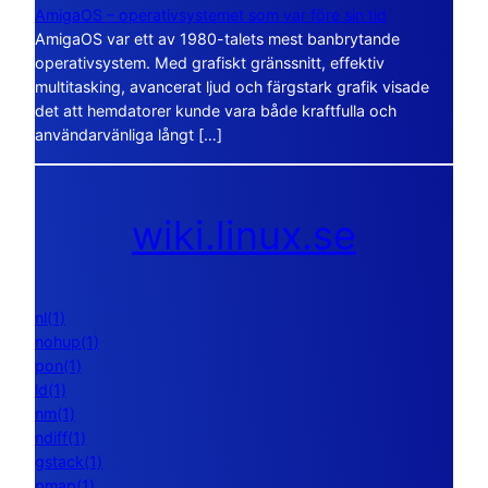
AmigaOS – operativsystemet som var före sin tid
AmigaOS var ett av 1980-talets mest banbrytande
operativsystem. Med grafiskt gränssnitt, effektiv
multitasking, avancerat ljud och färgstark grafik visade
det att hemdatorer kunde vara både kraftfulla och
användarvänliga långt […]
wiki.linux.se
nl(1)
nohup(1)
pon(1)
ld(1)
nm(1)
ndiff(1)
gstack(1)
pmap(1)