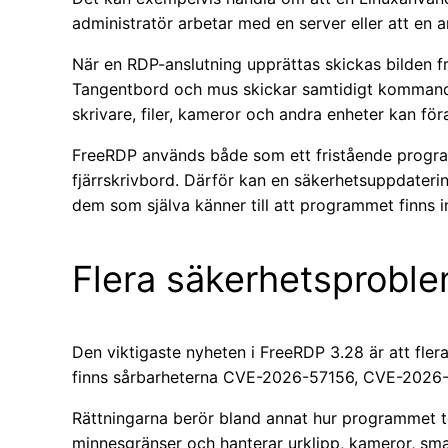
administratör arbetar med en server eller att en a
När en RDP-anslutning upprättas skickas bilden fr
Tangentbord och mus skickar samtidigt kommandon t
skrivare, filer, kameror och andra enheter kan för
FreeRDP används både som ett fristående progra
fjärrskrivbord. Därför kan en säkerhetsuppdateri
dem som själva känner till att programmet finns in
Flera säkerhetsproble
Den viktigaste nyheten i FreeRDP 3.28 är att fle
finns sårbarheterna CVE-2026-57156, CVE-2026
Rättningarna berör bland annat hur programmet t
minnesgränser och hanterar urklipp, kameror, smar