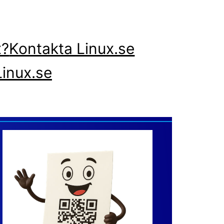
x?
Kontakta Linux.se
inux.se