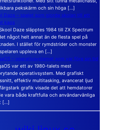
rhetsfunktioner. Med sitt tunna metallchassi,
vikbara pekskärm och sin höga […]
l Daze – spelet som gjorde skolan till ett
t kaos
Skool Daze släpptes 1984 till ZX Spectrum
det något helt annat än de flesta spel på
naden. I stället för rymdstrider och monster
 spelaren uppleva en […]
aOS – operativsystemet som var före sin tid
aOS var ett av 1980-talets mest
rytande operativsystem. Med grafiskt
ssnitt, effektiv multitasking, avancerat ljud
färgstark grafik visade det att hemdatorer
e vara både kraftfulla och användarvänliga
t […]
wiki.linux.se