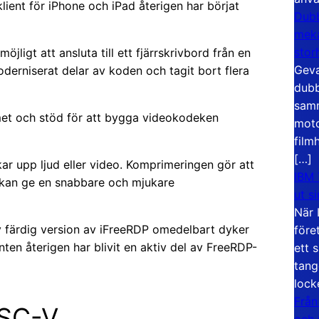
lient för iPhone och iPad återigen har börjat
Dubb
meka
stor
jligt att ansluta till ett fjärrskrivbord från en
Geva
derniserat delar av koden och tagit bort flera
dubb
samm
met och stöd för att bygga videokodeken
moto
film
[…]
r upp ljud eller video. Komprimeringen gör att
IBM 
t kan ge en snabbare och mjukare
ut s
När 
y färdig version av iFreeRDP omedelbart dyker
före
nten återigen har blivit en aktiv del av FreeRDP-
ett 
tang
lock
Från
ISC-V
och