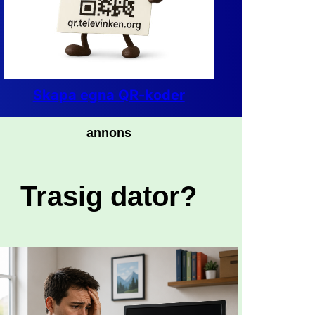
Skapa egna QR-koder
annons
Trasig dator?