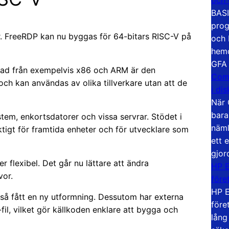
BASI
prog
ar. FreeRDP kan nu byggas för 64-bitars RISC-V på
och 
hemd
GFA
llnad från exempelvis x86 och ARM är den
Com
h kan användas av olika tillverkare utan att de
i di
När 
bara
em, enkortsdatorer och vissa servrar. Stödet i
näml
tigt för framtida enheter och för utvecklare som
ett 
gjor
 flexibel. Det går nu lättare att ändra
HP E
vor.
före
HP E
så fått en ny utformning. Dessutom har externa
före
fil, vilket gör källkoden enklare att bygga och
lång