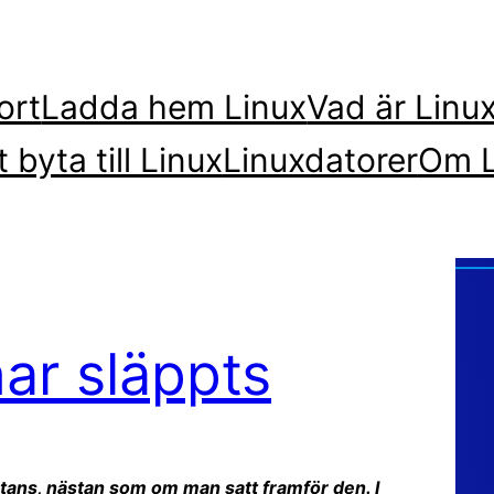
ort
Ladda hem Linux
Vad är Linu
t byta till Linux
Linuxdatorer
Om L
ar släppts
stans, nästan som om man satt framför den. I