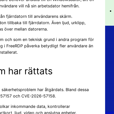
nvändare vill nå sin arbetsdator hemifrån.
ån fjärrdatorn till användarens skärm.
illbaka till fjärrdatorn. Även ljud, urklipp,
as över mellan datorerna.
m och som en teknisk grund i andra program för
ng i FreeRDP påverka betydligt fler användare än
stallerat.
m har rättats
ra säkerhetsproblem har åtgärdats. Bland dessa
-57157 och CVE-2026-57158.
olkar inkommande data, kontrollerar
tkort, ljud, video och anslutna enheter.
AMD 