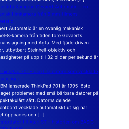
elåtta Kameran Gevaert Automatic – en
nisk filmkamera från 8 mm-filmens
hetstid
ert Automatic är en ovanlig mekanisk
el-8-kamera från tiden före Gevaerts
anslagning med Agfa. Med fjäderdriven
r, utbytbart Steinheil-objektiv och
hastigheter på upp till 32 bilder per sekund är
ThinkPad 701 – den lilla datorn som vecklade
ina vingar
IBM lanserade ThinkPad 701 år 1995 löste
taget problemet med små bärbara datorer på
spektakulärt sätt. Datorns delade
entbord vecklade automatiskt ut sig när
et öppnades och […]
 stordator till Atari ST – historien om BASIC
 GFA BASIC