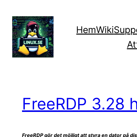
Hoppa
till
innehåll
Hem
Wiki
Supp
At
FreeRDP 3.28 h
FreeRDP gör det möjligt att styra en dator på di