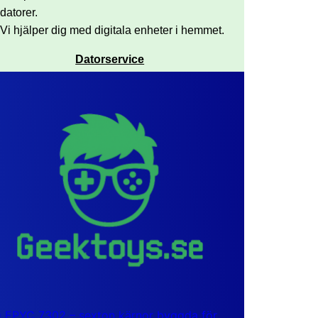
datorer.
Vi hjälper dig med digitala enheter i hemmet.
Datorservice
EPYC 7302 – sexton kärnor byggda för