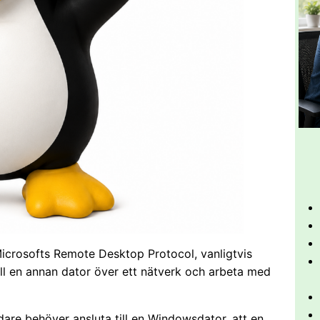
icrosofts Remote Desktop Protocol, vanligtvis
ill en annan dator över ett nätverk och arbeta med
are behöver ansluta till en Windowsdator, att en