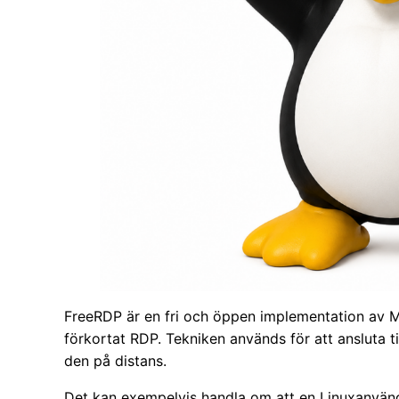
FreeRDP är en fri och öppen implementation av M
förkortat RDP. Tekniken används för att ansluta t
den på distans.
Det kan exempelvis handla om att en Linuxanvänd