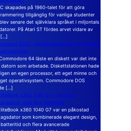
C skapades på 1960-talet för att göra
rammering tillgänglig för vanliga studenter
blev senare det självklara språket i miljontals
atorer. På Atari ST fördes arvet vidare av
 […]
modore DOS – operativsystemet som bodde
skettstationen
Commodore 64 läste en diskett var det inte
 datorn som arbetade. Diskettstationen hade
igen en egen processor, ett eget minne och
eget operativsystem. Commodore DOS
de […]
liteBook x360 1040 G7 – en lyxig
tagsdator med lång batteritid
liteBook x360 1040 G7 var en påkostad
tagsdator som kombinerade elegant design,
 batteritid och flera avancerade