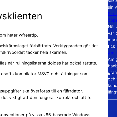
säke
sin 
wsklienten
Skoo
öppe
När 
var 
som heter wfreerdp.
mark
helskärmsläget förbättrats. Verktygsraden gör det
fick
ärrskrivbordet täcker hela skärmen.
Amig
Amig
las när rullningslisterna doldes har också rättats.
banb
grän
icrosofts kompilator MSVC och rättningar som
och 
kund
ppgifter ska överföras till en fjärrdator.
lång
det viktigt att den fungerar korrekt och att fel
skonventioner på vissa x86-baserade Windows-