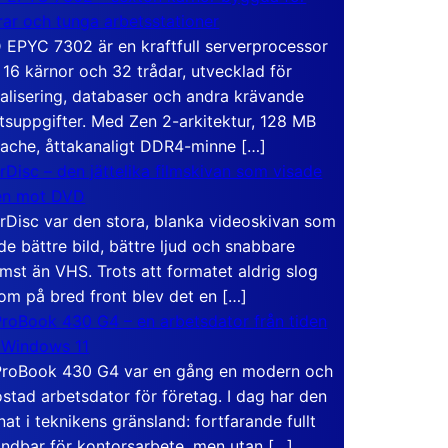
rar och tunga arbetsstationer
EPYC 7302 är en kraftfull serverprocessor
16 kärnor och 32 trådar, utvecklad för
ualisering, databaser och andra krävande
tsuppgifter. Med Zen 2-arkitektur, 128 MB
ache, åttakanaligt DDR4-minne […]
rDisc – den jättelika filmskivan som visade
en mot DVD
rDisc var den stora, blanka videoskivan som
de bättre bild, bättre ljud och snabbare
mst än VHS. Trots att formatet aldrig slog
om på bred front blev det en […]
roBook 430 G4 – en arbetsdator från tiden
 Windows 11
roBook 430 G4 var en gång en modern och
stad arbetsdator för företag. I dag har den
at i teknikens gränsland: fortfarande fullt
ndbar för kontorsarbete, men utan […]