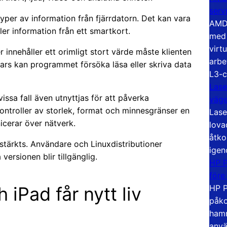
serv
per av information från fjärrdatorn. Det kan vara
AMD 
eller information från ett smartkort.
med 
virt
 innehåller ett orimligt stort värde måste klienten
arbe
ars kan programmet försöka läsa eller skriva data
L3-c
Lase
issa fall även utnyttjas för att påverka
väg
kontroller av storlek, format och minnesgränser en
Lase
cerar över nätverk.
lova
åtko
stärkts. Användare och Linuxdistributioner
igen
ersionen blir tillgänglig.
HP P
före
HP P
 iPad får nytt liv
påko
hamn
anvä