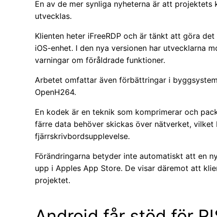
En av de mer synliga nyheterna är att projektets k
utvecklas.
Klienten heter iFreeRDP och är tänkt att göra det mö
iOS-enhet. I den nya versionen har utvecklarna mo
varningar om föråldrade funktioner.
Arbetet omfattar även förbättringar i byggsyste
OpenH264.
En kodek är en teknik som komprimerar och packa
färre data behöver skickas över nätverket, vilke
fjärrskrivbordsupplevelse.
Förändringarna betyder inte automatiskt att en n
upp i Apples App Store. De visar däremot att klie
projektet.
Android får stöd för R