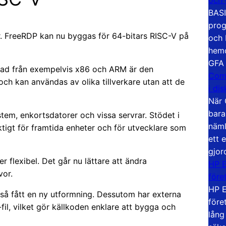
BASI
prog
ar. FreeRDP kan nu byggas för 64-bitars RISC-V på
och 
hemd
GFA
llnad från exempelvis x86 och ARM är den
Com
h kan användas av olika tillverkare utan att de
i di
När 
bara
em, enkortsdatorer och vissa servrar. Stödet i
näml
tigt för framtida enheter och för utvecklare som
ett 
gjor
 flexibel. Det går nu lättare att ändra
HP E
vor.
före
HP E
så fått en ny utformning. Dessutom har externa
före
fil, vilket gör källkoden enklare att bygga och
lång