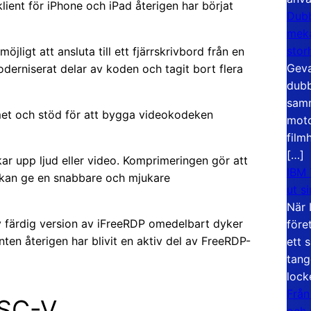
lient för iPhone och iPad återigen har börjat
Dubb
meka
stor
jligt att ansluta till ett fjärrskrivbord från en
Geva
derniserat delar av koden och tagit bort flera
dubb
samm
met och stöd för att bygga videokodeken
moto
film
[…]
r upp ljud eller video. Komprimeringen gör att
IBM 
t kan ge en snabbare och mjukare
ut s
När 
y färdig version av iFreeRDP omedelbart dyker
före
nten återigen har blivit en aktiv del av FreeRDP-
ett 
tang
lock
Från
ISC-V
och