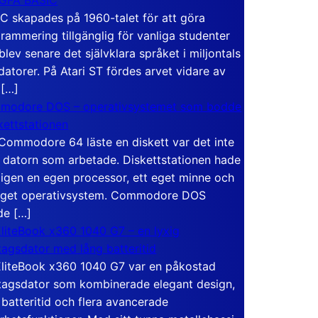
C skapades på 1960-talet för att göra
rammering tillgänglig för vanliga studenter
blev senare det självklara språket i miljontals
atorer. På Atari ST fördes arvet vidare av
 […]
modore DOS – operativsystemet som bodde
skettstationen
Commodore 64 läste en diskett var det inte
 datorn som arbetade. Diskettstationen hade
igen en egen processor, ett eget minne och
eget operativsystem. Commodore DOS
de […]
liteBook x360 1040 G7 – en lyxig
tagsdator med lång batteritid
liteBook x360 1040 G7 var en påkostad
tagsdator som kombinerade elegant design,
 batteritid och flera avancerade