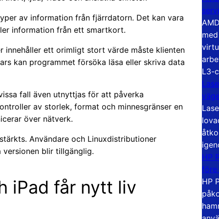
serv
per av information från fjärrdatorn. Det kan vara
AMD 
eller information från ett smartkort.
med 
virt
 innehåller ett orimligt stort värde måste klienten
arbe
ars kan programmet försöka läsa eller skriva data
L3-c
Lase
issa fall även utnyttjas för att påverka
väg
kontroller av storlek, format och minnesgränser en
Lase
cerar över nätverk.
lova
åtko
stärkts. Användare och Linuxdistributioner
igen
ersionen blir tillgänglig.
HP P
före
HP P
 iPad får nytt liv
påko
hamn
anvä