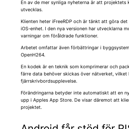
En av de mer synliga nyheterna är att projektets k
utvecklas.
Klienten heter iFreeRDP och är tänkt att göra det mö
iOS-enhet. I den nya versionen har utvecklarna mo
varningar om föråldrade funktioner.
Arbetet omfattar även förbättringar i byggsyste
OpenH264.
En kodek är en teknik som komprimerar och packa
färre data behöver skickas över nätverket, vilke
fjärrskrivbordsupplevelse.
Förändringarna betyder inte automatiskt att en n
upp i Apples App Store. De visar däremot att klie
projektet.
Android får stöd för R