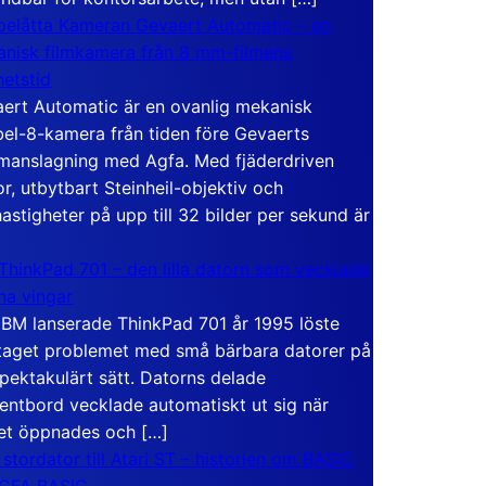
elåtta Kameran Gevaert Automatic – en
nisk filmkamera från 8 mm-filmens
hetstid
ert Automatic är en ovanlig mekanisk
el-8-kamera från tiden före Gevaerts
anslagning med Agfa. Med fjäderdriven
r, utbytbart Steinheil-objektiv och
hastigheter på upp till 32 bilder per sekund är
ThinkPad 701 – den lilla datorn som vecklade
ina vingar
IBM lanserade ThinkPad 701 år 1995 löste
taget problemet med små bärbara datorer på
spektakulärt sätt. Datorns delade
entbord vecklade automatiskt ut sig när
et öppnades och […]
 stordator till Atari ST – historien om BASIC
 GFA BASIC