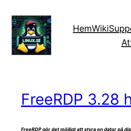
Hoppa
till
innehåll
Hem
Wiki
Supp
At
FreeRDP 3.28 h
FreeRDP gör det möjligt att styra en dator på di