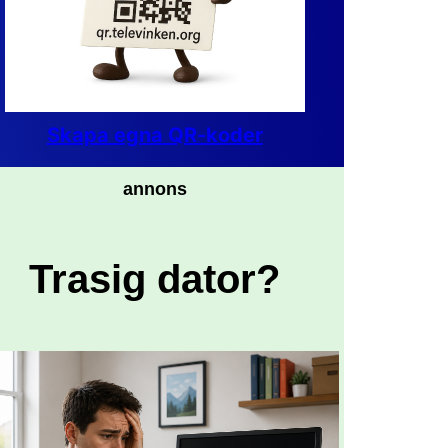
Skapa egna QR-koder
annons
Trasig dator?