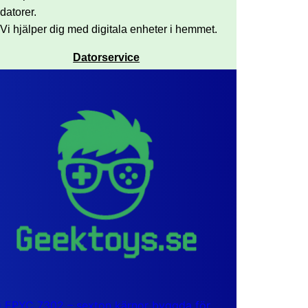
datorer.
Vi hjälper dig med digitala enheter i hemmet.
Datorservice
EPYC 7302 – sexton kärnor byggda för