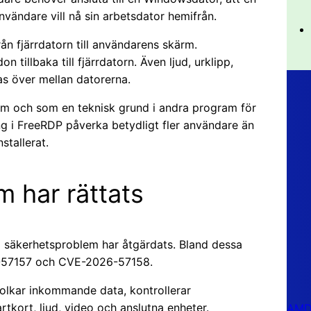
nvändare vill nå sin arbetsdator hemifrån.
ån fjärrdatorn till användarens skärm.
illbaka till fjärrdatorn. Även ljud, urklipp,
as över mellan datorerna.
m och som en teknisk grund i andra program för
ng i FreeRDP påverka betydligt fler användare än
stallerat.
m har rättats
ra säkerhetsproblem har åtgärdats. Bland dessa
-57157 och CVE-2026-57158.
olkar inkommande data, kontrollerar
tkort, ljud, video och anslutna enheter.
AMD 