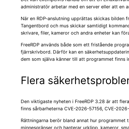
administratör arbetar med en server eller att en a
När en RDP-anslutning upprättas skickas bilden fr
Tangentbord och mus skickar samtidigt kommandon t
skrivare, filer, kameror och andra enheter kan för
FreeRDP används både som ett fristående progra
fjärrskrivbord. Därför kan en säkerhetsuppdateri
dem som själva känner till att programmet finns in
Flera säkerhetsproble
Den viktigaste nyheten i FreeRDP 3.28 är att fle
finns sårbarheterna CVE-2026-57156, CVE-2026
Rättningarna berör bland annat hur programmet t
minnesgränser och hanterar urklipp, kameror, smar