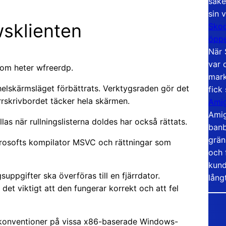
säke
sin 
wsklienten
Skoo
öppe
När 
var 
som heter wfreerdp.
mark
helskärmsläget förbättrats. Verktygsraden gör det
fick
ärrskrivbordet täcker hela skärmen.
Amig
Amig
las när rullningslisterna doldes har också rättats.
banb
grän
icrosofts kompilator MSVC och rättningar som
och 
kund
ppgifter ska överföras till en fjärrdator.
lång
det viktigt att den fungerar korrekt och att fel
skonventioner på vissa x86-baserade Windows-