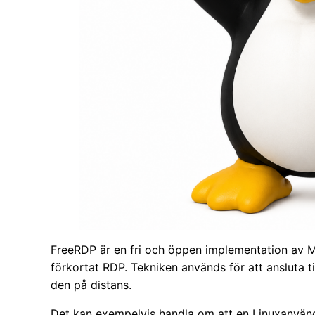
FreeRDP är en fri och öppen implementation av M
förkortat RDP. Tekniken används för att ansluta t
den på distans.
Det kan exempelvis handla om att en Linuxanvänd