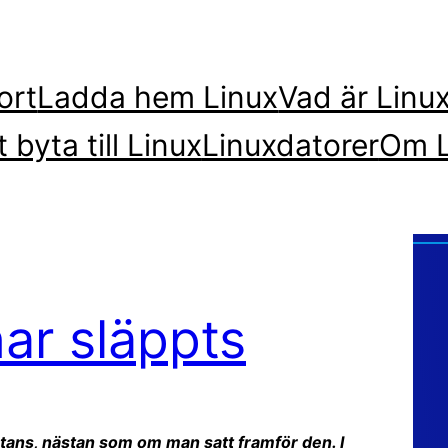
ort
Ladda hem Linux
Vad är Linu
t byta till Linux
Linuxdatorer
Om L
ar släppts
stans, nästan som om man satt framför den. I