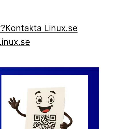
x?
Kontakta Linux.se
inux.se