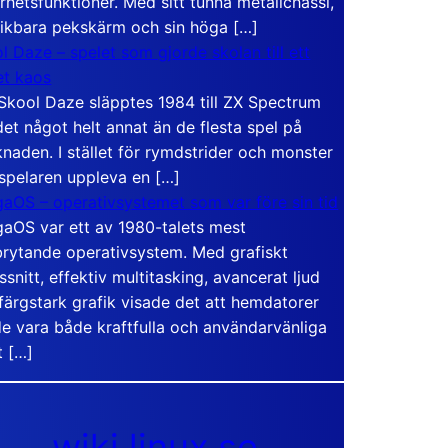
rhetsfunktioner. Med sitt tunna metallchassi,
vikbara pekskärm och sin höga […]
l Daze – spelet som gjorde skolan till ett
t kaos
Skool Daze släpptes 1984 till ZX Spectrum
det något helt annat än de flesta spel på
naden. I stället för rymdstrider och monster
 spelaren uppleva en […]
aOS – operativsystemet som var före sin tid
aOS var ett av 1980-talets mest
rytande operativsystem. Med grafiskt
ssnitt, effektiv multitasking, avancerat ljud
färgstark grafik visade det att hemdatorer
e vara både kraftfulla och användarvänliga
t […]
wiki.linux.se