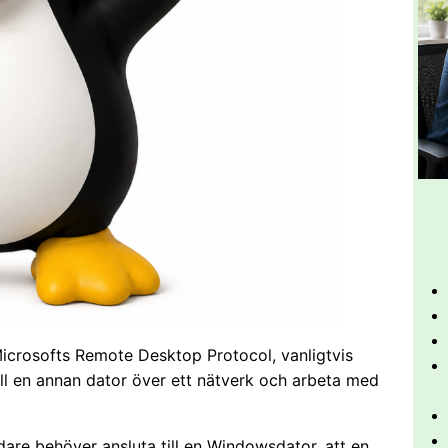
icrosofts Remote Desktop Protocol, vanligtvis
ill en annan dator över ett nätverk och arbeta med
are behöver ansluta till en Windowsdator, att en