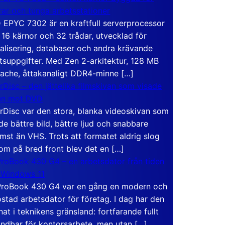
rar och tunga arbetsstationer
EPYC 7302 är en kraftfull serverprocessor
16 kärnor och 32 trådar, utvecklad för
ualisering, databaser och andra krävande
tsuppgifter. Med Zen 2-arkitektur, 128 MB
ache, åttakanaligt DDR4-minne […]
rDisc – den jättelika filmskivan som visade
en mot DVD
rDisc var den stora, blanka videoskivan som
de bättre bild, bättre ljud och snabbare
mst än VHS. Trots att formatet aldrig slog
om på bred front blev det en […]
roBook 430 G4 – en arbetsdator från tiden
 Windows 11
roBook 430 G4 var en gång en modern och
stad arbetsdator för företag. I dag har den
at i teknikens gränsland: fortfarande fullt
ndbar för kontorsarbete, men utan […]