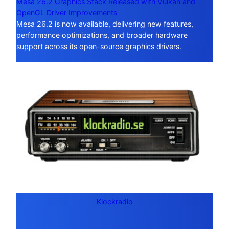
Mesa 26.2 Graphics Stack Released with Vulkan and
OpenGL Driver Improvements
Mesa 26.2 is now available, delivering new features,
performance optimizations, and broader hardware
support across its open-source graphics drivers.
Klockradio