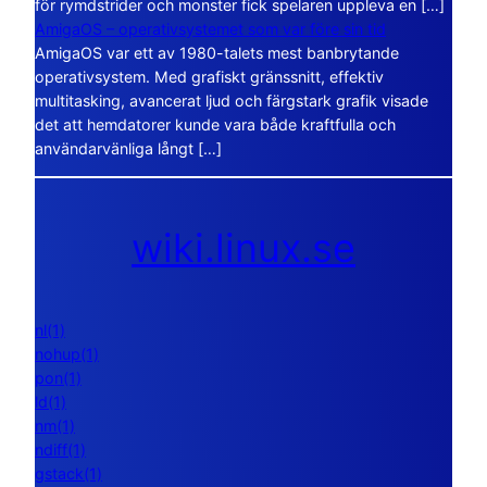
för rymdstrider och monster fick spelaren uppleva en […]
AmigaOS – operativsystemet som var före sin tid
AmigaOS var ett av 1980-talets mest banbrytande
operativsystem. Med grafiskt gränssnitt, effektiv
multitasking, avancerat ljud och färgstark grafik visade
det att hemdatorer kunde vara både kraftfulla och
användarvänliga långt […]
wiki.linux.se
nl(1)
nohup(1)
pon(1)
ld(1)
nm(1)
ndiff(1)
gstack(1)