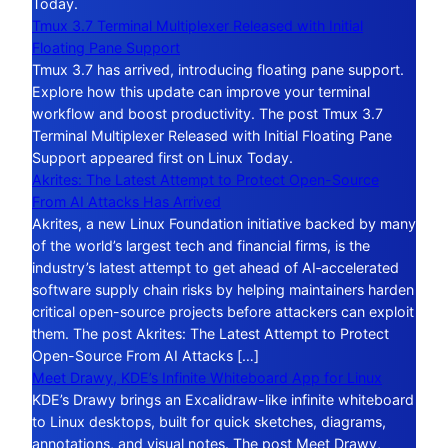
Today.
Tmux 3.7 Terminal Multiplexer Released with Initial
Floating Pane Support
Tmux 3.7 has arrived, introducing floating pane support.
Explore how this update can improve your terminal
workflow and boost productivity. The post Tmux 3.7
Terminal Multiplexer Released with Initial Floating Pane
Support appeared first on Linux Today.
Akrites: The Latest Attempt to Protect Open-Source
From AI Attacks Has Arrived
Akrites, a new Linux Foundation initiative backed by many
of the world’s largest tech and financial firms, is the
industry’s latest attempt to get ahead of AI‑accelerated
software supply chain risks by helping maintainers harden
critical open-source projects before attackers can exploit
them. The post Akrites: The Latest Attempt to Protect
Open-Source From AI Attacks […]
Meet Drawy, KDE’s Infinite Whiteboard App for Linux
KDE’s Drawy brings an Excalidraw-like infinite whiteboard
to Linux desktops, built for quick sketches, diagrams,
annotations, and visual notes. The post Meet Drawy,