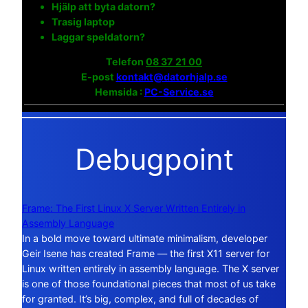
Hjälp att byta datorn?
Trasig laptop
Laggar speldatorn?
Telefon
08 37 21 00
E-post
kontakt@datorhjalp.se
Hemsida :
PC-Service.se
Debugpoint
Frame: The First Linux X Server Written Entirely in
Assembly Language
In a bold move toward ultimate minimalism, developer
Geir Isene has created Frame — the first X11 server for
Linux written entirely in assembly language. The X server
is one of those foundational pieces that most of us take
for granted. It’s big, complex, and full of decades of