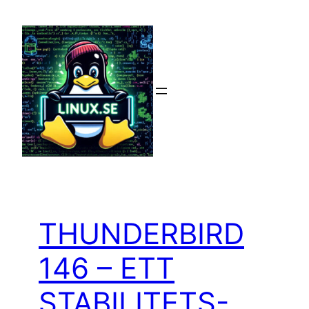
Hoppa
till
innehåll
THUNDERBIRD
146 – ETT
STABILITETS-