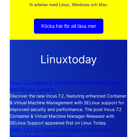
Vi arbetar med Linux, Windows och Mac.
Klicka här för att läsa mer
Linuxtoday
Incus 7.2 Container & Virtual Machine Manager Released
with SELinux Support
Discover the new Incus 7.2, featuring enhanced Container
& Virtual Machine Management with SELinux support for
improved security and performance. The post Incus 7.2
Container & Virtual Machine Manager Released with
SELinux Support appeared first on Linux Today.
Shelly 2.4.1 GUI Package Manager for Arch Linux
Improves Networking, Security