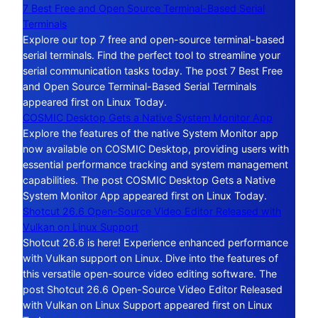
7 Best Free and Open Source Terminal-Based Serial
Terminals
Explore our top 7 free and open-source terminal-based
serial terminals. Find the perfect tool to streamline your
serial communication tasks today. The post 7 Best Free
and Open Source Terminal-Based Serial Terminals
appeared first on Linux Today.
COSMIC Desktop Gets a Native System Monitor App
Explore the features of the native System Monitor app
now available on COSMIC Desktop, providing users with
essential performance tracking and system management
capabilities. The post COSMIC Desktop Gets a Native
System Monitor App appeared first on Linux Today.
Shotcut 26.6 Open-Source Video Editor Released with
Vulkan on Linux Support
Shotcut 26.6 is here! Experience enhanced performance
with Vulkan support on Linux. Dive into the features of
this versatile open-source video editing software. The
post Shotcut 26.6 Open-Source Video Editor Released
with Vulkan on Linux Support appeared first on Linux