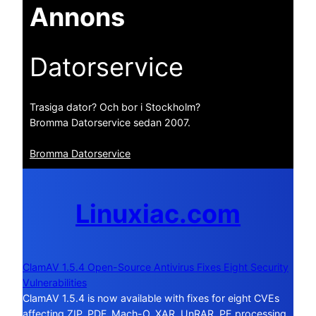
Annons
Datorservice
Trasiga dator? Och bor i Stockholm?
Bromma Datorservice sedan 2007.
Bromma Datorservice
Linuxiac.com
ClamAV 1.5.4 Open-Source Antivirus Fixes Eight Security
Vulnerabilities
ClamAV 1.5.4 is now available with fixes for eight CVEs
affecting ZIP, PDF, Mach-O, XAR, UnRAR, PE processing,