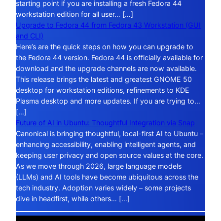
starting point if you are installing a fresh Fedora 44
workstation edition for all user… […]
Upgrade to Fedora 44 from Fedora 43 Workstation (GUI
and CLI)
Here’s are the quick steps on how you can upgrade to
the Fedora 44 version. Fedora 44 is officially available for
download and the upgrade channels are now available.
This release brings the latest and greatest GNOME 50
desktop for workstation editions, refinements to KDE
Plasma desktop and more updates. If you are trying to…
[…]
Future of AI in Ubuntu: Thoughtful Integration via Snap
Canonical is bringing thoughtful, local-first AI to Ubuntu –
enhancing accessibility, enabling intelligent agents, and
keeping user privacy and open source values at the core.
As we move through 2026, large language models
(LLMs) and AI tools have become ubiquitous across the
tech industry. Adoption varies widely – some projects
dive in headfirst, while others… […]