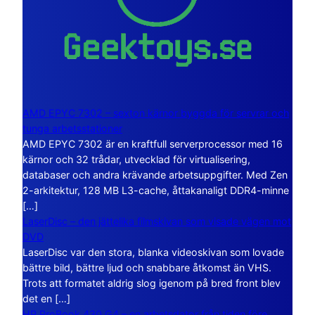
AMD EPYC 7302 – sexton kärnor byggda för servrar och
tunga arbetsstationer
AMD EPYC 7302 är en kraftfull serverprocessor med 16
kärnor och 32 trådar, utvecklad för virtualisering,
databaser och andra krävande arbetsuppgifter. Med Zen
2-arkitektur, 128 MB L3-cache, åttakanaligt DDR4-minne
[…]
LaserDisc – den jättelika filmskivan som visade vägen mot
DVD
LaserDisc var den stora, blanka videoskivan som lovade
bättre bild, bättre ljud och snabbare åtkomst än VHS.
Trots att formatet aldrig slog igenom på bred front blev
det en […]
HP ProBook 430 G4 – en arbetsdator från tiden före