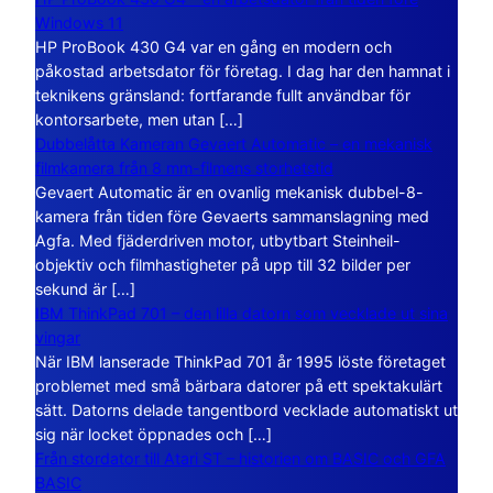
Windows 11
HP ProBook 430 G4 var en gång en modern och
påkostad arbetsdator för företag. I dag har den hamnat i
teknikens gränsland: fortfarande fullt användbar för
kontorsarbete, men utan […]
Dubbelåtta Kameran Gevaert Automatic – en mekanisk
filmkamera från 8 mm-filmens storhetstid
Gevaert Automatic är en ovanlig mekanisk dubbel-8-
kamera från tiden före Gevaerts sammanslagning med
Agfa. Med fjäderdriven motor, utbytbart Steinheil-
objektiv och filmhastigheter på upp till 32 bilder per
sekund är […]
IBM ThinkPad 701 – den lilla datorn som vecklade ut sina
vingar
När IBM lanserade ThinkPad 701 år 1995 löste företaget
problemet med små bärbara datorer på ett spektakulärt
sätt. Datorns delade tangentbord vecklade automatiskt ut
sig när locket öppnades och […]
Från stordator till Atari ST – historien om BASIC och GFA
BASIC