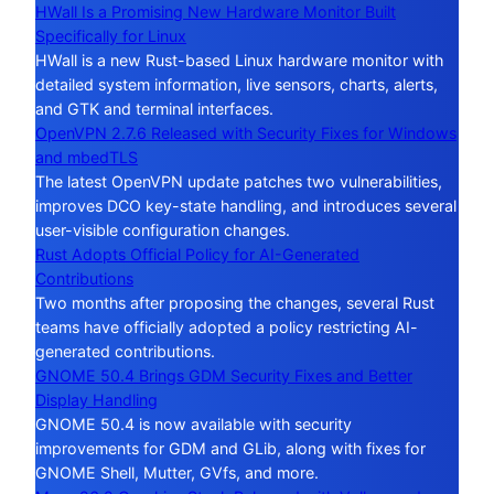
HWall Is a Promising New Hardware Monitor Built
Specifically for Linux
HWall is a new Rust-based Linux hardware monitor with
detailed system information, live sensors, charts, alerts,
and GTK and terminal interfaces.
OpenVPN 2.7.6 Released with Security Fixes for Windows
and mbedTLS
The latest OpenVPN update patches two vulnerabilities,
improves DCO key-state handling, and introduces several
user-visible configuration changes.
Rust Adopts Official Policy for AI-Generated
Contributions
Two months after proposing the changes, several Rust
teams have officially adopted a policy restricting AI-
generated contributions.
GNOME 50.4 Brings GDM Security Fixes and Better
Display Handling
GNOME 50.4 is now available with security
improvements for GDM and GLib, along with fixes for
GNOME Shell, Mutter, GVfs, and more.