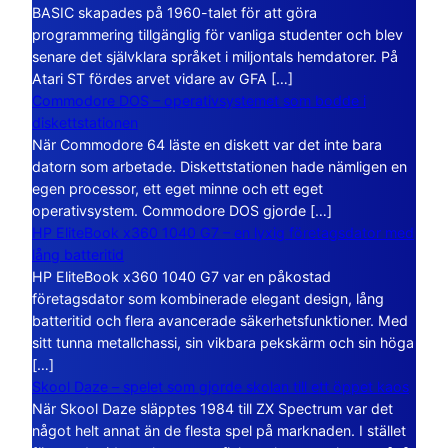
BASIC skapades på 1960-talet för att göra
programmering tillgänglig för vanliga studenter och blev
senare det självklara språket i miljontals hemdatorer. På
Atari ST fördes arvet vidare av GFA […]
Commodore DOS – operativsystemet som bodde i
diskettstationen
När Commodore 64 läste en diskett var det inte bara
datorn som arbetade. Diskettstationen hade nämligen en
egen processor, ett eget minne och ett eget
operativsystem. Commodore DOS gjorde […]
HP EliteBook x360 1040 G7 – en lyxig företagsdator med
lång batteritid
HP EliteBook x360 1040 G7 var en påkostad
företagsdator som kombinerade elegant design, lång
batteritid och flera avancerade säkerhetsfunktioner. Med
sitt tunna metallchassi, sin vikbara pekskärm och sin höga
[…]
Skool Daze – spelet som gjorde skolan till ett öppet kaos
När Skool Daze släpptes 1984 till ZX Spectrum var det
något helt annat än de flesta spel på marknaden. I stället