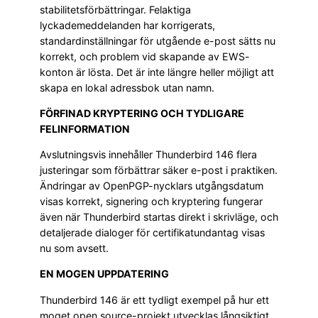
stabilitetsförbättringar. Felaktiga
lyckademeddelanden har korrigerats,
standardinställningar för utgående e-post sätts nu
korrekt, och problem vid skapande av EWS-
konton är lösta. Det är inte längre heller möjligt att
skapa en lokal adressbok utan namn.
FÖRFINAD KRYPTERING OCH TYDLIGARE
FELINFORMATION
Avslutningsvis innehåller Thunderbird 146 flera
justeringar som förbättrar säker e-post i praktiken.
Ändringar av OpenPGP-nycklars utgångsdatum
visas korrekt, signering och kryptering fungerar
även när Thunderbird startas direkt i skrivläge, och
detaljerade dialoger för certifikatundantag visas
nu som avsett.
EN MOGEN UPPDATERING
Thunderbird 146 är ett tydligt exempel på hur ett
moget open source-projekt utvecklas långsiktigt.