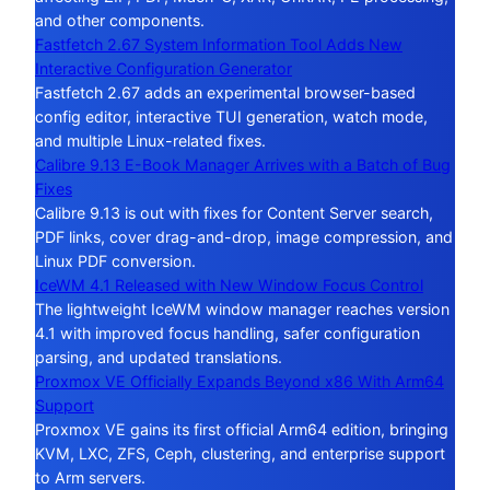
and other components.
Fastfetch 2.67 System Information Tool Adds New
Interactive Configuration Generator
Fastfetch 2.67 adds an experimental browser-based
config editor, interactive TUI generation, watch mode,
and multiple Linux-related fixes.
Calibre 9.13 E-Book Manager Arrives with a Batch of Bug
Fixes
Calibre 9.13 is out with fixes for Content Server search,
PDF links, cover drag-and-drop, image compression, and
Linux PDF conversion.
IceWM 4.1 Released with New Window Focus Control
The lightweight IceWM window manager reaches version
4.1 with improved focus handling, safer configuration
parsing, and updated translations.
Proxmox VE Officially Expands Beyond x86 With Arm64
Support
Proxmox VE gains its first official Arm64 edition, bringing
KVM, LXC, ZFS, Ceph, clustering, and enterprise support
to Arm servers.