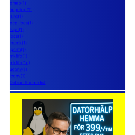
pmap(1)
hugetop(1)
lsirq(1)
pcp-ipcs(1)
lsipc(1)
ipcs(1)
ipcmk(1)
ipcrm(1)
mkfifo(1)
mkfifo(1p)
uconv(1)
iconv(1)
Debian Source list