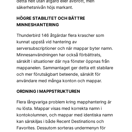
detta helt utan åtgärd eller avbrott, men
säkerhetsnivån höjs markant.
HÖGRE STABILITET OCH BÄTTRE
MINNESHANTERING
Thunderbird 146 åtgärdar flera krascher som
kunnat uppstå vid hantering av
serversubscriptioner och när mappar byter namn.
Minnesanvändningen har också förbättrats,
särskilt i situationer där nya fönster öppnas från
mappanelen. Sammantaget ger detta ett stabilare
och mer förutsägbart beteende, särskilt för
användare med många konton och mappar.
ORDNING I MAPPSTRUKTUREN
Flera långvariga problem kring mapphantering är
nu lösta. Mappar visas med korrekta namn i
kontokolumnen, och mappar med identiska namn
kan särskiljas i både Recent Destinations och
Favorites. Dessutom sorteras undermenyn för