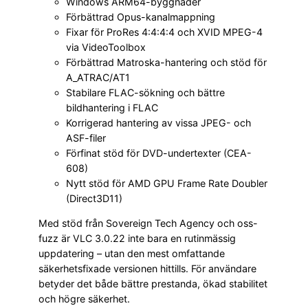
Windows ARM64-byggnader
Förbättrad Opus-kanalmappning
Fixar för ProRes 4:4:4:4 och XVID MPEG-4
via VideoToolbox
Förbättrad Matroska-hantering och stöd för
A_ATRAC/AT1
Stabilare FLAC-sökning och bättre
bildhantering i FLAC
Korrigerad hantering av vissa JPEG- och
ASF-filer
Förfinat stöd för DVD-undertexter (CEA-
608)
Nytt stöd för AMD GPU Frame Rate Doubler
(Direct3D11)
Med stöd från Sovereign Tech Agency och oss-
fuzz är VLC 3.0.22 inte bara en rutinmässig
uppdatering – utan den mest omfattande
säkerhetsfixade versionen hittills. För användare
betyder det både bättre prestanda, ökad stabilitet
och högre säkerhet.