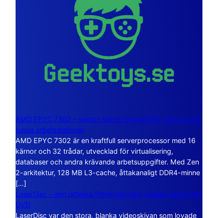
AMD EPYC 7302 – sexton kärnor byggda för servrar och
tunga arbetsstationer
AMD EPYC 7302 är en kraftfull serverprocessor med 16
kärnor och 32 trådar, utvecklad för virtualisering,
databaser och andra krävande arbetsuppgifter. Med Zen
2-arkitektur, 128 MB L3-cache, åttakanaligt DDR4-minne
[…]
LaserDisc – den jättelika filmskivan som visade vägen mot
DVD
LaserDisc var den stora, blanka videoskivan som lovade