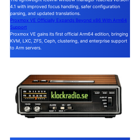
4.1 with improved focus handling, safer configuration
parsing, and updated translations.
Proxmox VE Officially Expands Beyond x86 With Arm64
Support
Proxmox VE gains its first official Arm64 edition, bringing
KVM, LXC, ZFS, Ceph, clustering, and enterprise support
to Arm servers.