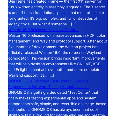
Geir Isene has created Frame — the first X11 server for
Linux written entirely in assembly language. The X server
is one of those foundational pieces that most of us take
for granted. It’s big, complex, and full of decades of
legacy code. But what if someone… […]
Weston 16.0 Released: Key New Features
Weston 16.0 released with major advances in HDR, color
management, and Wayland protocol support. After about
five months of development, the Weston project has
officially released Weston 16.0, the reference Wayland
compositor. This version brings important improvements
that will help desktop environments like GNOME, KDE,
and Enlightenment achieve better and more complete
Wayland support. It’s… […]
GNOME OS is Getting a ‘Test Center’ – Making
Experimental Software Testing Actually Usable
GNOME OS is getting a dedicated “Test Center” that
finally makes testing experimental apps and system
components safe, simple, and reversible on image-based
distributions. GNOME OS has always been that cool,
slightly wild playground for people who live and breathe