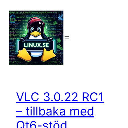
Hoppa
till
innehåll
VLC 3.0.22 RC1
– tillbaka med
Qt6-stöd,