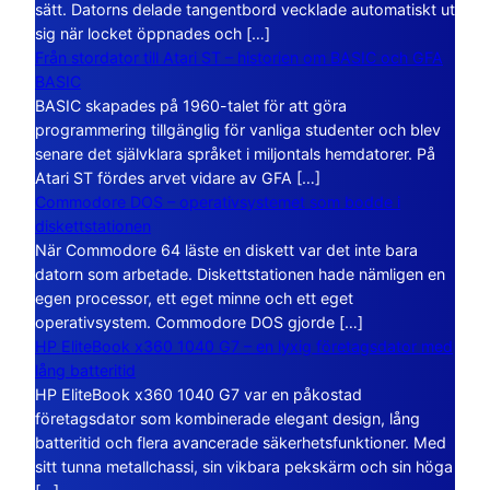
sätt. Datorns delade tangentbord vecklade automatiskt ut
sig när locket öppnades och […]
Från stordator till Atari ST – historien om BASIC och GFA
BASIC
BASIC skapades på 1960-talet för att göra
programmering tillgänglig för vanliga studenter och blev
senare det självklara språket i miljontals hemdatorer. På
Atari ST fördes arvet vidare av GFA […]
Commodore DOS – operativsystemet som bodde i
diskettstationen
När Commodore 64 läste en diskett var det inte bara
datorn som arbetade. Diskettstationen hade nämligen en
egen processor, ett eget minne och ett eget
operativsystem. Commodore DOS gjorde […]
HP EliteBook x360 1040 G7 – en lyxig företagsdator med
lång batteritid
HP EliteBook x360 1040 G7 var en påkostad
företagsdator som kombinerade elegant design, lång
batteritid och flera avancerade säkerhetsfunktioner. Med
sitt tunna metallchassi, sin vikbara pekskärm och sin höga