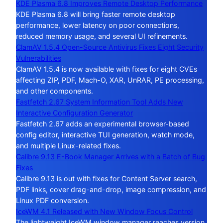
KDE Plasma 6.8 Improves Remote Desktop Performance
KDE Plasma 6.8 will bring faster remote desktop
performance, lower latency on poor connections,
reduced memory usage, and several UI refinements.
ClamAV 1.5.4 Open-Source Antivirus Fixes Eight Security
Vulnerabilities
ClamAV 1.5.4 is now available with fixes for eight CVEs
affecting ZIP, PDF, Mach-O, XAR, UnRAR, PE processing,
and other components.
Fastfetch 2.67 System Information Tool Adds New
Interactive Configuration Generator
Fastfetch 2.67 adds an experimental browser-based
config editor, interactive TUI generation, watch mode,
and multiple Linux-related fixes.
Calibre 9.13 E-Book Manager Arrives with a Batch of Bug
Fixes
Calibre 9.13 is out with fixes for Content Server search,
PDF links, cover drag-and-drop, image compression, and
Linux PDF conversion.
IceWM 4.1 Released with New Window Focus Control
The lightweight IceWM window manager reaches version