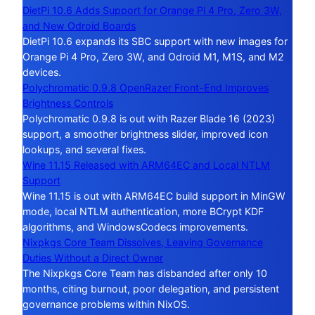
DietPi 10.6 Adds Support for Orange Pi 4 Pro, Zero 3W,
and New Odroid Boards
DietPi 10.6 expands its SBC support with new images for
Orange Pi 4 Pro, Zero 3W, and Odroid M1, M1S, and M2
devices.
Polychromatic 0.9.8 OpenRazer Front-End Improves
Brightness Controls
Polychromatic 0.9.8 is out with Razer Blade 16 (2023)
support, a smoother brightness slider, improved icon
lookups, and several fixes.
Wine 11.15 Released with ARM64EC and Local NTLM
Support
Wine 11.15 is out with ARM64EC build support in MinGW
mode, local NTLM authentication, more BCrypt KDF
algorithms, and WindowsCodecs improvements.
Nixpkgs Core Team Dissolves, Leaving Governance
Duties Without a Direct Owner
The Nixpkgs Core Team has disbanded after only 10
months, citing burnout, poor delegation, and persistent
governance problems within NixOS.