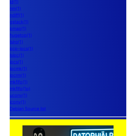
ld(1)
nm(1)
ndiff(1)
gstack(1)
pmap(1)
hugetop(1)
lsirq(1)
pcp-ipcs(1)
lsipc(1)
ipcs(1)
ipcmk(1)
ipcrm(1)
mkfifo(1)
mkfifo(1p)
uconv(1)
iconv(1)
Debian Source list