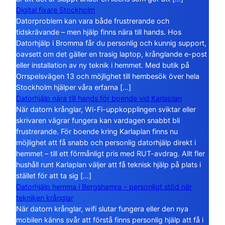
Digital fixare Stockholm
Datorproblem kan vara både frustrerande och
tidskrävande – men hjälp finns nära till hands. Hos
Datorhjälp i Bromma får du personlig och kunnig support,
oavsett om det gäller en trasig laptop, krånglande e-post
eller installation av ny teknik i hemmet. Med butik på
Orrspelsvägen 13 och möjlighet till hembesök över hela
Stockholm hjälper våra erfarna […]
Datorhjälp nära till hands för boende vid Karlaplan
När datorn krånglar, Wi-Fi-uppkopplingen sviktar eller
skrivaren vägrar fungera kan vardagen snabbt bli
frustrerande. För boende kring Karlaplan finns nu
möjlighet att få snabb och personlig datorhjälp direkt i
hemmet – till ett förmånligt pris med RUT-avdrag. Allt fler
hushåll runt Karlaplan väljer att få teknisk hjälp på plats i
stället för att ta sig […]
Datorhjälp hemma i Bergshamra – personligt stöd när
tekniken krånglar
När datorn krånglar, wifi slutar fungera eller den nya
mobilen känns svår att förstå finns personlig hjälp att få i