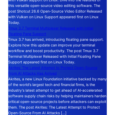
this versatile open-source video editing software. The
post Shotcut 26.6 Open-Source Video Editor Released
with Vulkan on Linux Support appeared first on Linux
Today.
Tmux 3.7 Terminal Multiplexer Released with Initial
Floating Pane Support
Tmux 3.7 has arrived, introducing floating pane support.
Explore how this update can improve your terminal
workflow and boost productivity. The post Tmux 3.7
Terminal Multiplexer Released with Initial Floating Pane
Support appeared first on Linux Today.
Akrites: The Latest Attempt to Protect Open-Source
From AI Attacks Has Arrived
Akrites, a new Linux Foundation initiative backed by many
of the world’s largest tech and financial firms, is the
industry’s latest attempt to get ahead of AI‑accelerated
software supply chain risks by helping maintainers harden
critical open-source projects before attackers can exploit
them. The post Akrites: The Latest Attempt to Protect
Open-Source From AI Attacks […]