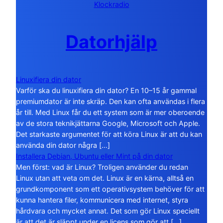
Klockradio
Datorhjälp
Linuxifiera din dator
Varför ska du linuxifiera din dator? En 10–15 år gammal
premiumdator är inte skräp. Den kan ofta användas i flera
år till. Med Linux får du ett system som är mer oberoende
av de stora teknikjättarna Google, Microsoft och Apple.
Det starkaste argumentet för att köra Linux är att du kan
använda din dator några […]
Installera Debian, Ubuntu eller Mint på din dator
Men först: vad är Linux? Troligen använder du redan
Linux utan att veta om det. Linux är en kärna, alltså en
grundkomponent som ett operativsystem behöver för att
kunna hantera filer, kommunicera med internet, styra
hårdvara och mycket annat. Det som gör Linux speciellt
är att det är släppt under en licens som gör att […]