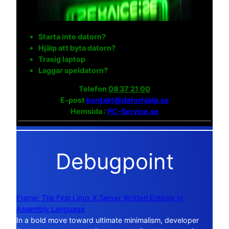
Starta inte datorn?
Hjälp att byta datorn?
Trasig laptop
Laggar speldatorn?
Telefon
08 37 21 00
E-post
kontakt@datorhjalp.se
Hemsida :
PC-Service.se
Debugpoint
Frame: The First Linux X Server Written Entirely in
Assembly Language
In a bold move toward ultimate minimalism, developer