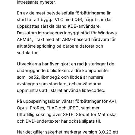
intressanta nyheter.
En av de mest betydelsefulla förbättringarna är
stöd för att bygga VLC med Qt6, något som lär
uppskattas särskilt bland KDE-användare.
Dessutom introduceras inbyggt stöd för Windows
ARM64, i takt med att ARM-baserad hårdvara får
allt större spridning på bärbara datorer och
surfplattor.
Utvecklarna har även gjort en rad justeringar i de
underliggande biblioteken: äldre komponenter
som liba52, libmpeg2 och libdca är numera
avstängda som standard, och användarna
uppmuntras att i stället använda libavcodec.
På uppspelningssidan väntar förbättringar för AV1,
Opus, ProRes, FLAC och JPEG, samt mer
tillförlitlig sökning över SFTP. Stödet för Matroska
och DVD-undertexter har också slipats till.
När det gäller säkerhet markerar version 3.0.22 ett