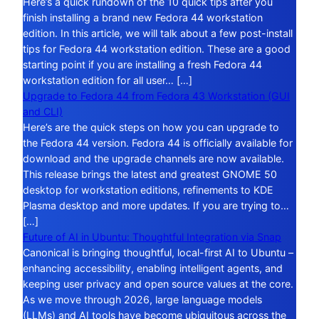
Here’s a quick rundown of the 10 quick tips after you
finish installing a brand new Fedora 44 workstation
edition. In this article, we will talk about a few post-install
tips for Fedora 44 workstation edition. These are a good
starting point if you are installing a fresh Fedora 44
workstation edition for all user… […]
Upgrade to Fedora 44 from Fedora 43 Workstation (GUI
and CLI)
Here’s are the quick steps on how you can upgrade to
the Fedora 44 version. Fedora 44 is officially available for
download and the upgrade channels are now available.
This release brings the latest and greatest GNOME 50
desktop for workstation editions, refinements to KDE
Plasma desktop and more updates. If you are trying to…
[…]
Future of AI in Ubuntu: Thoughtful Integration via Snap
Canonical is bringing thoughtful, local-first AI to Ubuntu –
enhancing accessibility, enabling intelligent agents, and
keeping user privacy and open source values at the core.
As we move through 2026, large language models
(LLMs) and AI tools have become ubiquitous across the