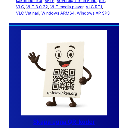
säkerhetsfixar
, 
SFTP
, 
Sovereign Tech Fund
, 
tux
, 
VLC
, 
VLC 3.0.22
, 
VLC media player
, 
VLC RC1
, 
VLC Vetinari
, 
Windows ARM64
, 
Windows XP SP3
Skapa egna QR-koder