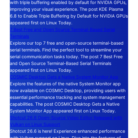
with triple buffering enabled by default for NVIDIA GPUs,
improving your visual experience. The post KDE Plasma
6.8 to Enable Triple Buffering by Default for NVIDIA GPUs
appeared first on Linux Today.
7 Best Free and Open Source Terminal-Based Serial
Terminals
Explore our top 7 free and open-source terminal-based
serial terminals. Find the perfect tool to streamline your
serial communication tasks today. The post 7 Best Free
and Open Source Terminal-Based Serial Terminals
appeared first on Linux Today.
COSMIC Desktop Gets a Native System Monitor App
Explore the features of the native System Monitor app
now available on COSMIC Desktop, providing users with
essential performance tracking and system management
capabilities. The post COSMIC Desktop Gets a Native
System Monitor App appeared first on Linux Today.
Shotcut 26.6 Open-Source Video Editor Released with
Vulkan on Linux Support
Shotcut 26.6 is here! Experience enhanced performance
with Vulkan support on Linux. Dive into the features of