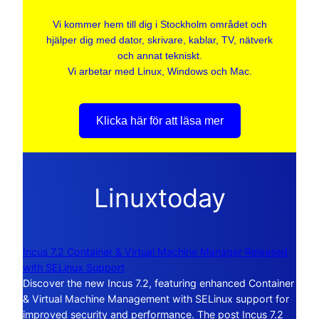
Vi kommer hem till dig i Stockholm området och
hjälper dig med dator, skrivare, kablar, TV, nätverk
och annat tekniskt.
Vi arbetar med Linux, Windows och Mac.
Klicka här för att läsa mer
Linuxtoday
Incus 7.2 Container & Virtual Machine Manager Released
with SELinux Support
Discover the new Incus 7.2, featuring enhanced Container
& Virtual Machine Management with SELinux support for
improved security and performance. The post Incus 7.2