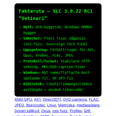
Faktaruta – VLC 3.0.22 RC1
“Vetinari”
Nytt:
Qt6-byggstöd, Windows ARM64-
byggen
Säkerhet:
Flest fixar någonsin
(oss-fuzz, Sovereign Tech Fund)
Uppspelning:
Förbättringar för AV1,
Opus, ProRes, FLAC, JPEG
Protokoll/format:
Stabilare SFTP-
sökning, MKV/DVD-caption-fixar
Windows:
Byt namn/flytta/ta bort
spelande fil, XP SP3-fix
Bibliotek:
liba52/libmpeg2/libdca
avstängda → använd libavcodec
AMD GPU
, 
AV1
, 
Direct3D11
, 
DVD captions
, 
FLAC
, 
JPEG
, 
libavcodec
, 
Linux
, 
Matroska
, 
mediaspelare
, 
öppen källkod
, 
Opus
, 
oss-fuzz
, 
ProRes
, 
Qt6
, 