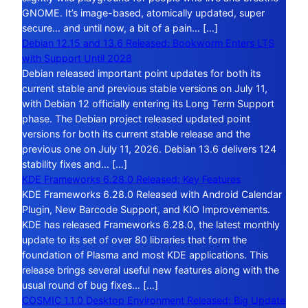
GNOME. It’s image-based, atomically updated, super
secure… and until now, a bit of a pain… […]
Debian 12.15 and 13.6 Released: Bookworm Enters LTS
with Support Until 2028
Debian released important point updates for both its
current stable and previous stable versions on July 11,
with Debian 12 officially entering its Long Term Support
phase. The Debian project released updated point
versions for both its current stable release and the
previous one on July 11, 2026. Debian 13.6 delivers 124
stability fixes and… […]
KDE Frameworks 6.28.0 Released: Key Features
KDE Frameworks 6.28.0 Released with Android Calendar
Plugin, New Barcode Support, and KIO Improvements.
KDE has released Frameworks 6.28.0, the latest monthly
update to its set of over 80 libraries that form the
foundation of Plasma and most KDE applications. This
release brings several useful new features along with the
usual round of bug fixes… […]
COSMIC 1.1.0 Desktop Environment Released: Big Update