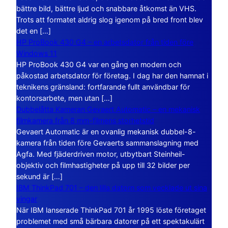
bättre bild, bättre ljud och snabbare åtkomst än VHS.
Trots att formatet aldrig slog igenom på bred front blev
det en […]
HP ProBook 430 G4 – en arbetsdator från tiden före
Windows 11
HP ProBook 430 G4 var en gång en modern och
påkostad arbetsdator för företag. I dag har den hamnat i
teknikens gränsland: fortfarande fullt användbar för
kontorsarbete, men utan […]
Dubbelåtta Kameran Gevaert Automatic – en mekanisk
filmkamera från 8 mm-filmens storhetstid
Gevaert Automatic är en ovanlig mekanisk dubbel-8-
kamera från tiden före Gevaerts sammanslagning med
Agfa. Med fjäderdriven motor, utbytbart Steinheil-
objektiv och filmhastigheter på upp till 32 bilder per
sekund är […]
IBM ThinkPad 701 – den lilla datorn som vecklade ut sina
vingar
När IBM lanserade ThinkPad 701 år 1995 löste företaget
problemet med små bärbara datorer på ett spektakulärt