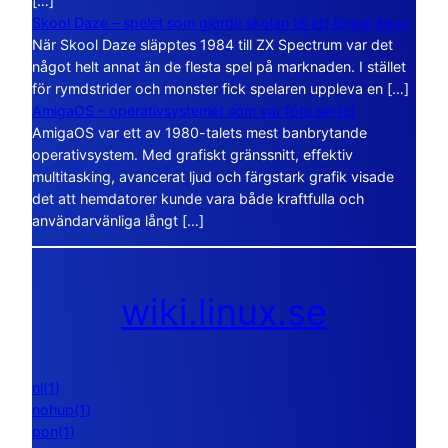
[…]
Skool Daze – spelet som gjorde skolan till ett öppet kaos
När Skool Daze släpptes 1984 till ZX Spectrum var det
något helt annat än de flesta spel på marknaden. I stället
för rymdstrider och monster fick spelaren uppleva en […]
AmigaOS – operativsystemet som var före sin tid
AmigaOS var ett av 1980-talets mest banbrytande
operativsystem. Med grafiskt gränssnitt, effektiv
multitasking, avancerat ljud och färgstark grafik visade
det att hemdatorer kunde vara både kraftfulla och
användarvänliga långt […]
wiki.linux.se
nl(1)
nohup(1)
pon(1)