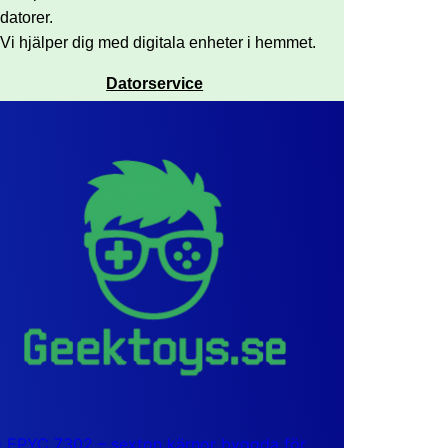
datorer.
Vi hjälper dig med digitala enheter i hemmet.
Datorservice
EPYC 7302 – sexton kärnor byggda för