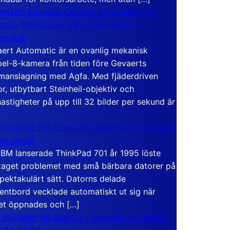
elåtta Kameran Gevaert Automatic – en
nisk filmkamera från 8 mm-filmens
hetstid
ert Automatic är en ovanlig mekanisk
el-8-kamera från tiden före Gevaerts
anslagning med Agfa. Med fjäderdriven
r, utbytbart Steinheil-objektiv och
hastigheter på upp till 32 bilder per sekund är
ThinkPad 701 – den lilla datorn som vecklade
ina vingar
IBM lanserade ThinkPad 701 år 1995 löste
taget problemet med små bärbara datorer på
spektakulärt sätt. Datorns delade
entbord vecklade automatiskt ut sig när
et öppnades och […]
 stordator till Atari ST – historien om BASIC
 GFA BASIC