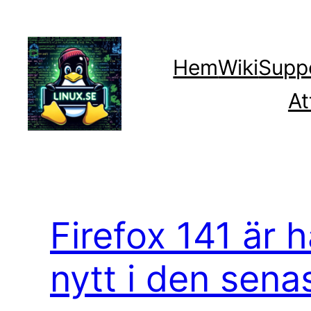
Hoppa
till
innehåll
Hem
Wiki
Supp
At
Firefox 141 är h
nytt i den sena