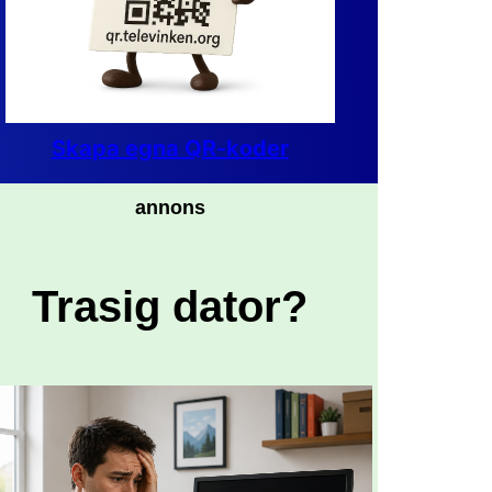
Skapa egna QR-koder
annons
Trasig dator?