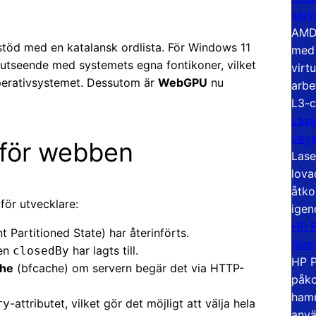
serv
AMD 
stöd med en katalansk ordlista. För Windows 11
med 
 utseende med systemets egna fontikoner, vilket
virt
operativsystemet. Dessutom är
WebGPU
nu
arbe
L3-c
Lase
väg
 för webben
Lase
lova
åtko
för utvecklare:
igen
HP P
Partitioned State) har återinförts.
före
en
har lagts till.
closedBy
HP P
che
(bfcache) om servern begär det via HTTP-
påko
hamn
-attributet, vilket gör det möjligt att välja hela
ry
anvä