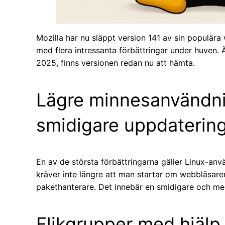
Mozilla har nu släppt version 141 av sin populära
med flera intressanta förbättringar under huven. Ä
2025, finns versionen redan nu att hämta.
Lägre minnesanvändni
smidigare uppdaterin
En av de största förbättringarna gäller Linux-an
kräver inte längre att man startar om webbläsare
pakethanterare. Det innebär en smidigare och me
Flikgrupper med hjälp 