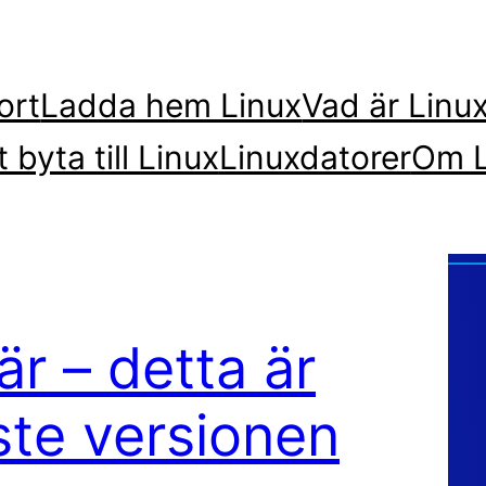
ort
Ladda hem Linux
Vad är Linu
t byta till Linux
Linuxdatorer
Om L
är – detta är
ste versionen