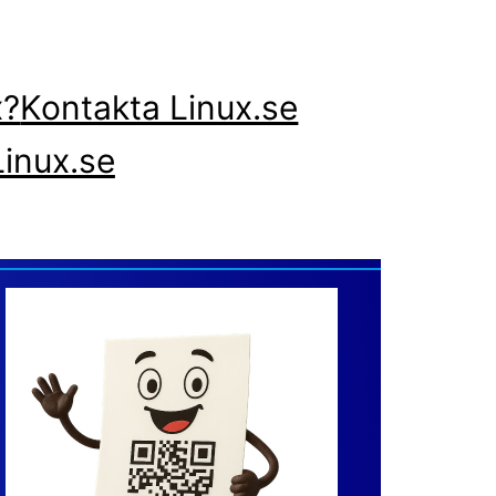
x?
Kontakta Linux.se
inux.se