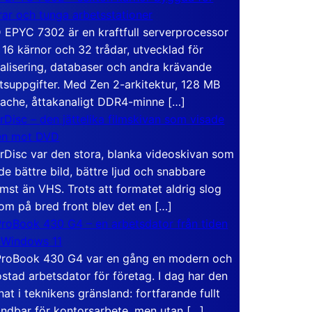
rar och tunga arbetsstationer
EPYC 7302 är en kraftfull serverprocessor
16 kärnor och 32 trådar, utvecklad för
ualisering, databaser och andra krävande
tsuppgifter. Med Zen 2-arkitektur, 128 MB
ache, åttakanaligt DDR4-minne […]
rDisc – den jättelika filmskivan som visade
en mot DVD
rDisc var den stora, blanka videoskivan som
de bättre bild, bättre ljud och snabbare
mst än VHS. Trots att formatet aldrig slog
om på bred front blev det en […]
roBook 430 G4 – en arbetsdator från tiden
 Windows 11
roBook 430 G4 var en gång en modern och
stad arbetsdator för företag. I dag har den
at i teknikens gränsland: fortfarande fullt
ndbar för kontorsarbete, men utan […]