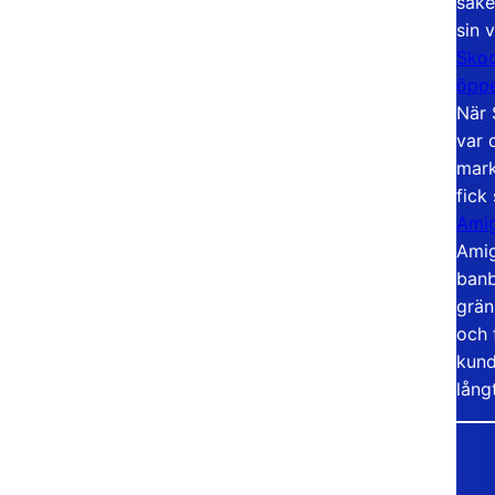
säke
sin 
Skoo
öppe
När 
var 
mark
fick
Amig
Amig
banb
grän
och 
kund
lång