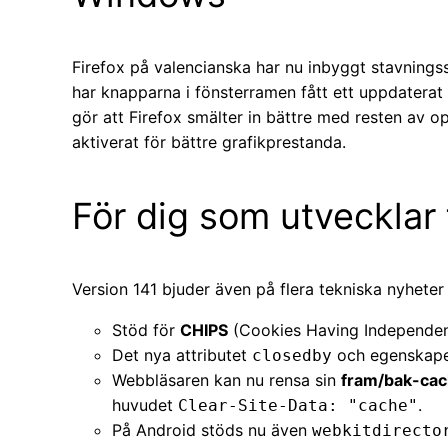
Firefox på valencianska har nu inbyggt stavnings
har knapparna i fönsterramen fått ett uppdaterat
gör att Firefox smälter in bättre med resten av 
aktiverat för bättre grafikprestanda.
För dig som utvecklar
Version 141 bjuder även på flera tekniska nyheter 
Stöd för
CHIPS
(Cookies Having Independent 
Det nya attributet
och egenskap
closedby
Webbläsaren kan nu rensa sin
fram/bak-ca
huvudet
.
Clear-Site-Data: "cache"
På Android stöds nu även
webkitdirecto