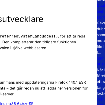
Dubb
meka
gsutvecklare
stor
Geva
dubb
samm
, för att ta reda
referredSystemLanguages()
moto
t. Den kompletterar den tidigare funktionen
film
alen i själva webbläsaren.
[…]
IBM 
ut s
När 
före
ett 
, tillsammans med uppdateringarna Firefox 140.1 ESR
tang
ta – det går redan nu att ladda ner versionen för
lock
-server.
Från
0/linux-x86_64/sv-SE
och