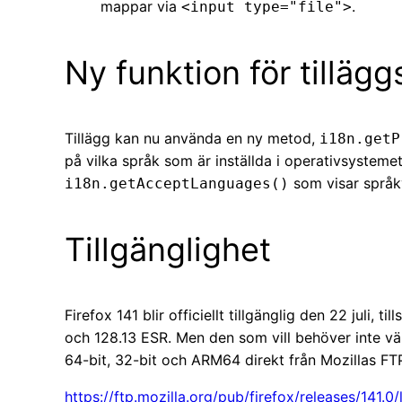
mappar via
.
<input type="file">
Ny funktion för tilläg
Tillägg kan nu använda en ny metod,
i18n.getP
på vilka språk som är inställda i operativsysteme
som visar språkv
i18n.getAcceptLanguages()
Tillgänglighet
Firefox 141 blir officiellt tillgänglig den 22 juli
och 128.13 ESR. Men den som vill behöver inte vän
64-bit, 32-bit och ARM64 direkt från Mozillas FTP
https://ftp.mozilla.org/pub/firefox/releases/141.