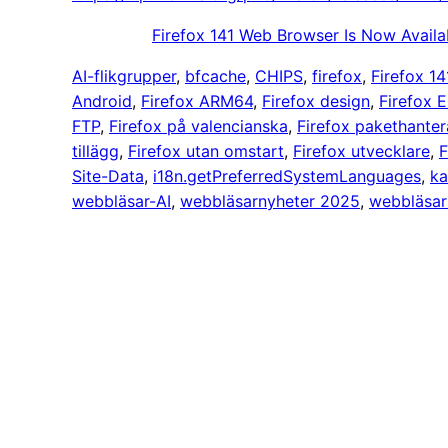
Firefox 141 Web Browser Is Now Availa
AI-flikgrupper
, 
bfcache
, 
CHIPS
, 
firefox
, 
Firefox 14
Android
, 
Firefox ARM64
, 
Firefox design
, 
Firefox 
FTP
, 
Firefox på valencianska
, 
Firefox pakethanter
tillägg
, 
Firefox utan omstart
, 
Firefox utvecklare
, 
F
Site-Data
, 
i18n.getPreferredSystemLanguages
, 
ka
webbläsar-AI
, 
webbläsarnyheter 2025
, 
webbläsar