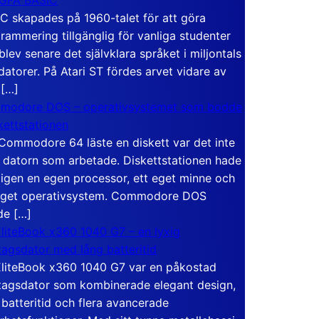
C skapades på 1960-talet för att göra
rammering tillgänglig för vanliga studenter
blev senare det självklara språket i miljontals
atorer. På Atari ST fördes arvet vidare av
 […]
modore DOS – operativsystemet som bodde
skettstationen
Commodore 64 läste en diskett var det inte
 datorn som arbetade. Diskettstationen hade
igen en egen processor, ett eget minne och
eget operativsystem. Commodore DOS
de […]
liteBook x360 1040 G7 – en lyxig
tagsdator med lång batteritid
liteBook x360 1040 G7 var en påkostad
tagsdator som kombinerade elegant design,
 batteritid och flera avancerade