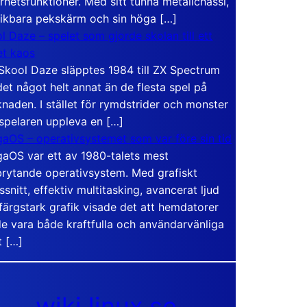
rhetsfunktioner. Med sitt tunna metallchassi,
vikbara pekskärm och sin höga […]
l Daze – spelet som gjorde skolan till ett
t kaos
Skool Daze släpptes 1984 till ZX Spectrum
det något helt annat än de flesta spel på
naden. I stället för rymdstrider och monster
 spelaren uppleva en […]
aOS – operativsystemet som var före sin tid
aOS var ett av 1980-talets mest
rytande operativsystem. Med grafiskt
ssnitt, effektiv multitasking, avancerat ljud
färgstark grafik visade det att hemdatorer
e vara både kraftfulla och användarvänliga
t […]
wiki.linux.se