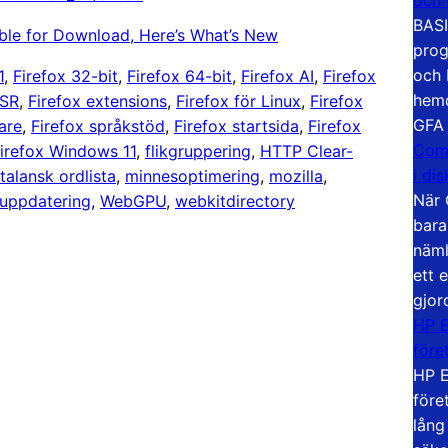
BASI
ble for Download, Here’s What’s New
prog
och 
1
, 
Firefox 32-bit
, 
Firefox 64-bit
, 
Firefox AI
, 
Firefox
hemd
ESR
, 
Firefox extensions
, 
Firefox för Linux
, 
Firefox
GFA
are
, 
Firefox språkstöd
, 
Firefox startsida
, 
Firefox
Com
irefox Windows 11
, 
flikgruppering
, 
HTTP Clear-
i di
talansk ordlista
, 
minnesoptimering
, 
mozilla
, 
När 
uppdatering
, 
WebGPU
, 
webkitdirectory
bara
näml
ett 
gjor
HP E
före
HP E
före
lång