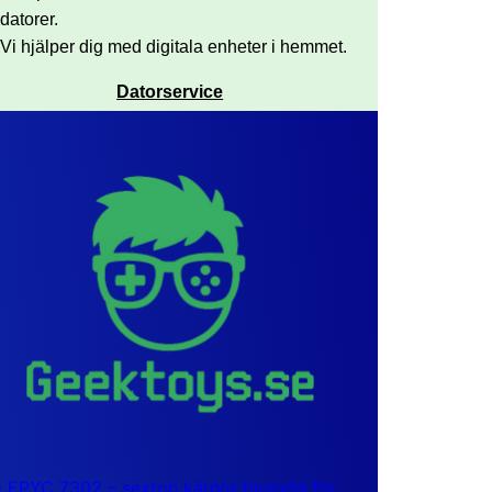
datorer.
Vi hjälper dig med digitala enheter i hemmet.
Datorservice
EPYC 7302 – sexton kärnor byggda för