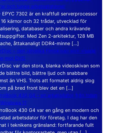
rar och tunga arbetsstationer
EPYC 7302 är en kraftfull serverprocessor
16 kärnor och 32 trådar, utvecklad för
ualisering, databaser och andra krävande
tsuppgifter. Med Zen 2-arkitektur, 128 MB
ache, åttakanaligt DDR4-minne […]
rDisc – den jättelika filmskivan som visade
en mot DVD
rDisc var den stora, blanka videoskivan som
de bättre bild, bättre ljud och snabbare
mst än VHS. Trots att formatet aldrig slog
om på bred front blev det en […]
roBook 430 G4 – en arbetsdator från tiden
 Windows 11
roBook 430 G4 var en gång en modern och
stad arbetsdator för företag. I dag har den
at i teknikens gränsland: fortfarande fullt
ndbar för kontorsarbete, men utan […]