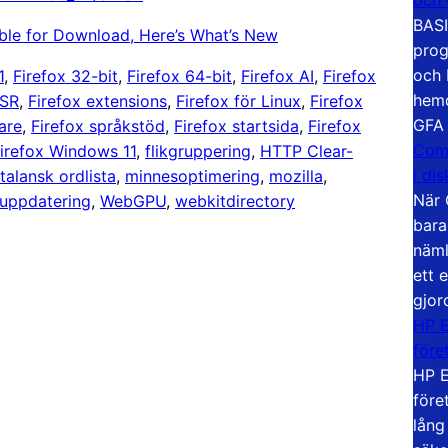
BASI
ble for Download, Here’s What’s New
prog
och 
1
, 
Firefox 32-bit
, 
Firefox 64-bit
, 
Firefox AI
, 
Firefox
hemd
ESR
, 
Firefox extensions
, 
Firefox för Linux
, 
Firefox
GFA
are
, 
Firefox språkstöd
, 
Firefox startsida
, 
Firefox
Com
irefox Windows 11
, 
flikgruppering
, 
HTTP Clear-
i di
talansk ordlista
, 
minnesoptimering
, 
mozilla
, 
När 
uppdatering
, 
WebGPU
, 
webkitdirectory
bara
näml
ett 
gjor
HP E
före
HP E
före
lång