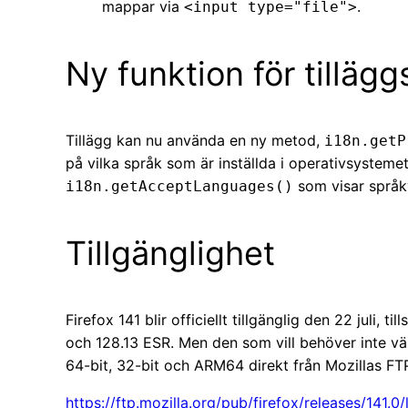
mappar via
.
<input type="file">
Ny funktion för tilläg
Tillägg kan nu använda en ny metod,
i18n.getP
på vilka språk som är inställda i operativsysteme
som visar språkv
i18n.getAcceptLanguages()
Tillgänglighet
Firefox 141 blir officiellt tillgänglig den 22 juli
och 128.13 ESR. Men den som vill behöver inte vän
64-bit, 32-bit och ARM64 direkt från Mozillas FTP
https://ftp.mozilla.org/pub/firefox/releases/141.