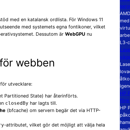
serv
AMD 
stöd med en katalansk ordlista. För Windows 11
med 
 utseende med systemets egna fontikoner, vilket
virt
operativsystemet. Dessutom är
WebGPU
nu
arbe
L3-c
Lase
väg
 för webben
Lase
lova
åtko
för utvecklare:
igen
HP P
Partitioned State) har återinförts.
före
en
har lagts till.
closedBy
HP P
che
(bfcache) om servern begär det via HTTP-
påko
hamn
-attributet, vilket gör det möjligt att välja hela
ry
anvä