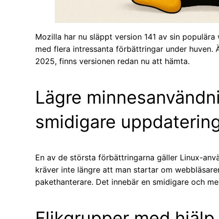
Mozilla har nu släppt version 141 av sin populära
med flera intressanta förbättringar under huven. Ä
2025, finns versionen redan nu att hämta.
Lägre minnesanvändni
smidigare uppdaterin
En av de största förbättringarna gäller Linux-an
kräver inte längre att man startar om webbläsare
pakethanterare. Det innebär en smidigare och me
Flikgrupper med hjälp 