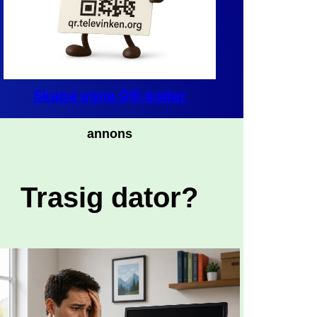
Skapa egna QR-koder
annons
Trasig dator?