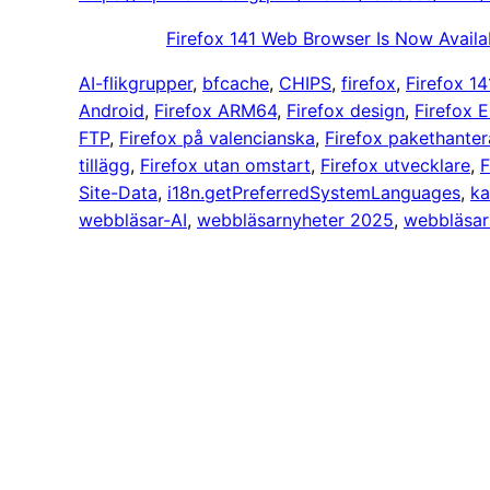
Firefox 141 Web Browser Is Now Availa
AI-flikgrupper
, 
bfcache
, 
CHIPS
, 
firefox
, 
Firefox 14
Android
, 
Firefox ARM64
, 
Firefox design
, 
Firefox 
FTP
, 
Firefox på valencianska
, 
Firefox pakethanter
tillägg
, 
Firefox utan omstart
, 
Firefox utvecklare
, 
F
Site-Data
, 
i18n.getPreferredSystemLanguages
, 
ka
webbläsar-AI
, 
webbläsarnyheter 2025
, 
webbläsar