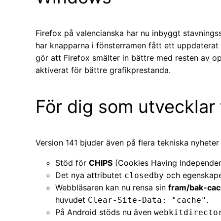
Firefox på valencianska har nu inbyggt stavnings
har knapparna i fönsterramen fått ett uppdaterat
gör att Firefox smälter in bättre med resten av 
aktiverat för bättre grafikprestanda.
För dig som utvecklar
Version 141 bjuder även på flera tekniska nyheter 
Stöd för
CHIPS
(Cookies Having Independent 
Det nya attributet
och egenskap
closedby
Webbläsaren kan nu rensa sin
fram/bak-ca
huvudet
.
Clear-Site-Data: "cache"
På Android stöds nu även
webkitdirecto