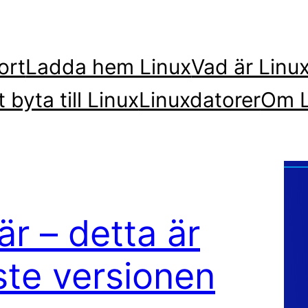
ort
Ladda hem Linux
Vad är Linu
t byta till Linux
Linuxdatorer
Om L
är – detta är
ste versionen