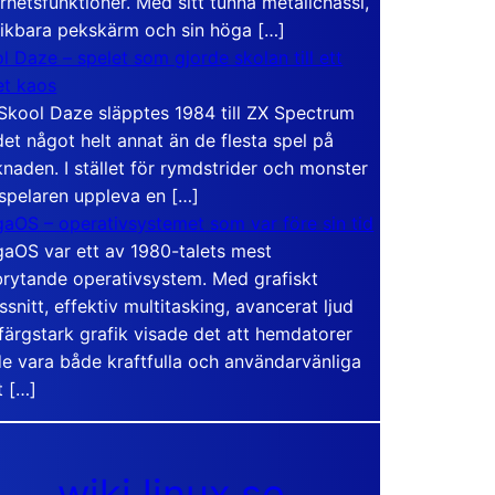
rhetsfunktioner. Med sitt tunna metallchassi,
vikbara pekskärm och sin höga […]
l Daze – spelet som gjorde skolan till ett
t kaos
Skool Daze släpptes 1984 till ZX Spectrum
det något helt annat än de flesta spel på
naden. I stället för rymdstrider och monster
 spelaren uppleva en […]
aOS – operativsystemet som var före sin tid
aOS var ett av 1980-talets mest
rytande operativsystem. Med grafiskt
ssnitt, effektiv multitasking, avancerat ljud
färgstark grafik visade det att hemdatorer
e vara både kraftfulla och användarvänliga
t […]
wiki.linux.se