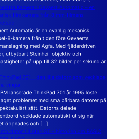
elåtta Kameran Gevaert Automatic – en
nisk filmkamera från 8 mm-filmens
hetstid
ert Automatic är en ovanlig mekanisk
el-8-kamera från tiden före Gevaerts
anslagning med Agfa. Med fjäderdriven
r, utbytbart Steinheil-objektiv och
hastigheter på upp till 32 bilder per sekund är
ThinkPad 701 – den lilla datorn som vecklade
ina vingar
IBM lanserade ThinkPad 701 år 1995 löste
taget problemet med små bärbara datorer på
spektakulärt sätt. Datorns delade
entbord vecklade automatiskt ut sig när
et öppnades och […]
 stordator till Atari ST – historien om BASIC
 GFA BASIC