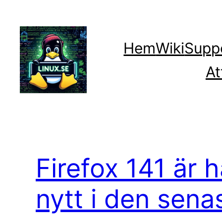
Hoppa
till
innehåll
Hem
Wiki
Supp
At
Firefox 141 är h
nytt i den sena