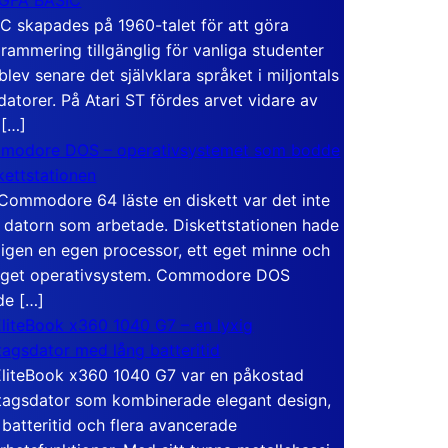
C skapades på 1960-talet för att göra
rammering tillgänglig för vanliga studenter
blev senare det självklara språket i miljontals
atorer. På Atari ST fördes arvet vidare av
 […]
modore DOS – operativsystemet som bodde
skettstationen
Commodore 64 läste en diskett var det inte
 datorn som arbetade. Diskettstationen hade
igen en egen processor, ett eget minne och
eget operativsystem. Commodore DOS
de […]
liteBook x360 1040 G7 – en lyxig
tagsdator med lång batteritid
liteBook x360 1040 G7 var en påkostad
tagsdator som kombinerade elegant design,
 batteritid och flera avancerade