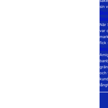
säke
sin 
Skoo
öppe
När 
var 
mark
fick
Amig
Amig
banb
grän
och 
kund
lång