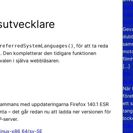
Dubb
meka
gsutvecklare
stor
Geva
dubb
samm
, för att ta reda
referredSystemLanguages()
moto
t. Den kompletterar den tidigare funktionen
film
alen i själva webbläsaren.
[…]
IBM 
ut s
När 
före
ett 
, tillsammans med uppdateringarna Firefox 140.1 ESR
tang
ta – det går redan nu att ladda ner versionen för
lock
-server.
Från
0/linux-x86_64/sv-SE
och