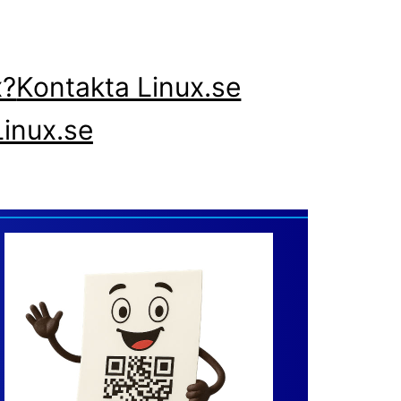
x?
Kontakta Linux.se
inux.se