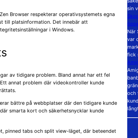
säke
sin 
 Zen Browser respekterar operativsystemets egna
Skoo
till platsinformation. Det innebär att
öppe
tegritetsinställningar i Windows.
När 
var 
mark
ts
fick
Amig
Amig
gar av tidigare problem. Bland annat har ett fel
banb
 Ett annat problem där videokontroller kunde
grän
ättats.
och 
kund
gerar bättre på webbplatser där den tidigare kunde
lång
 där smarta kort och säkerhetsnycklar kunde
et, pinned tabs och split view-läget, där beteendet