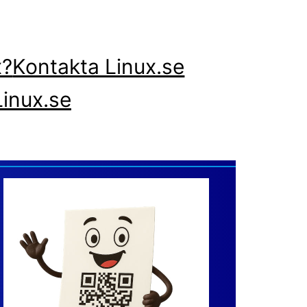
x?
Kontakta Linux.se
inux.se