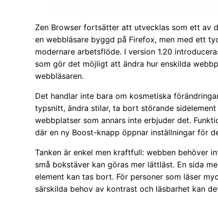
Zen Browser fortsätter att utvecklas som ett av d
en webbläsare byggd på Firefox, men med ett tydl
modernare arbetsflöde. I version 1.20 introducera
som gör det möjligt att ändra hur enskilda webbpla
webbläsaren.
Det handlar inte bara om kosmetiska förändringar
typsnitt, ändra stilar, ta bort störande sideleme
webbplatser som annars inte erbjuder det. Funktio
där en ny Boost-knapp öppnar inställningar för de
Tanken är enkel men kraftfull: webben behöver int
små bokstäver kan göras mer lättläst. En sida me
element kan tas bort. För personer som läser myc
särskilda behov av kontrast och läsbarhet kan de