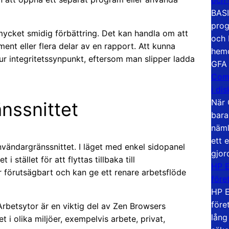
BASI
prog
cket smidig förbättring. Det kan handla om att
och 
ment eller flera delar av en rapport. Att kunna
hemd
 ur integritetssynpunkt, eftersom man slipper ladda
GFA
Com
i di
När 
änssnittet
bara
näml
ett 
användargränssnittet. I läget med enkel sidopanel
gjor
 stället för att flyttas tillbaka till
HP E
 förutsägbart och kan ge ett renare arbetsflöde
före
HP E
före
Arbetsytor är en viktig del av Zen Browsers
lång
t i olika miljöer, exempelvis arbete, privat,