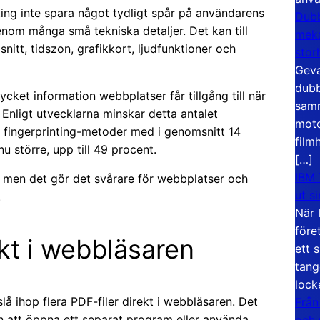
nting inte spara något tydligt spår på användarens
Dubb
 genom många små tekniska detaljer. Det kan till
meka
itt, tidszon, grafikkort, ljudfunktioner och
stor
Geva
dubb
ket information webbplatser får tillgång till när
samm
nligt utvecklarna minskar detta antalet
moto
a fingerprinting-metoder med i genomsnitt 14
film
 större, upp till 49 procent.
[…]
IBM 
lt, men det gör det svårare för webbplatser och
ut s
.
När 
före
ekt i webbläsaren
ett 
tang
lock
lå ihop flera PDF-filer direkt i webbläsaren. Det
Från
 att öppna ett separat program eller använda
och