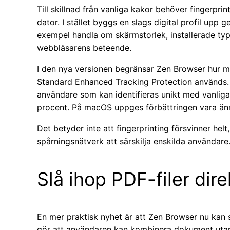
Till skillnad från vanliga kakor behöver fingerpri
dator. I stället byggs en slags digital profil upp
exempel handla om skärmstorlek, installerade typsn
webbläsarens beteende.
I den nya versionen begränsar Zen Browser hur myc
Standard Enhanced Tracking Protection används. E
användare som kan identifieras unikt med vanlig
procent. På macOS uppges förbättringen vara ännu
Det betyder inte att fingerprinting försvinner he
spårningsnätverk att särskilja enskilda användare
Slå ihop PDF-filer dir
En mer praktisk nyhet är att Zen Browser nu kan s
gör att användaren kan kombinera dokument utan