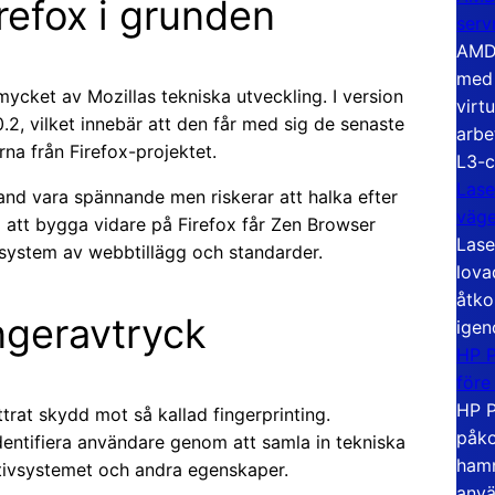
efox i grunden
serv
AMD 
med 
ycket av Mozillas tekniska utveckling. I version
virt
0.2, vilket innebär att den får med sig de senaste
arbe
rna från Firefox-projektet.
L3-c
Lase
land vara spännande men riskerar att halka efter
väg
m att bygga vidare på Firefox får Zen Browser
Lase
kosystem av webbtillägg och standarder.
lova
åtko
ngeravtryck
igen
HP P
före
HP P
trat skydd mot så kallad fingerprinting.
påko
dentifiera användare genom att samla in tekniska
hamn
tivsystemet och andra egenskaper.
anvä