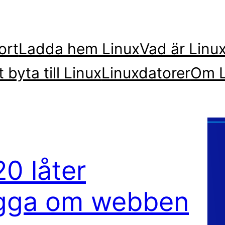
ort
Ladda hem Linux
Vad är Linu
t byta till Linux
Linuxdatorer
Om L
0 låter
gga om webben