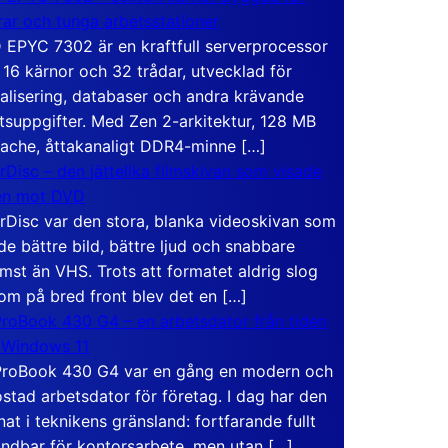
rar och tunga arbetsstationer
EPYC 7302 är en kraftfull serverprocessor
16 kärnor och 32 trådar, utvecklad för
ualisering, databaser och andra krävande
tsuppgifter. Med Zen 2-arkitektur, 128 MB
ache, åttakanaligt DDR4-minne […]
rDisc – den jättelika filmskivan som visade
en mot DVD
rDisc var den stora, blanka videoskivan som
de bättre bild, bättre ljud och snabbare
mst än VHS. Trots att formatet aldrig slog
om på bred front blev det en […]
roBook 430 G4 – en arbetsdator från tiden
 Windows 11
roBook 430 G4 var en gång en modern och
stad arbetsdator för företag. I dag har den
at i teknikens gränsland: fortfarande fullt
ndbar för kontorsarbete, men utan […]