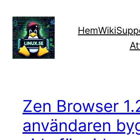
Hoppa
till
innehåll
Hem
Wiki
Supp
At
Zen Browser 1.2
användaren by