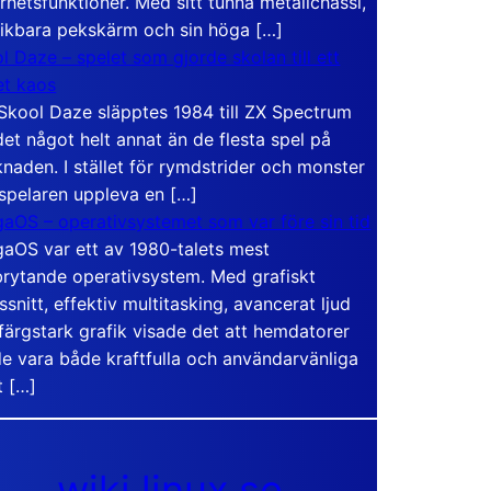
rhetsfunktioner. Med sitt tunna metallchassi,
vikbara pekskärm och sin höga […]
l Daze – spelet som gjorde skolan till ett
t kaos
Skool Daze släpptes 1984 till ZX Spectrum
det något helt annat än de flesta spel på
naden. I stället för rymdstrider och monster
 spelaren uppleva en […]
aOS – operativsystemet som var före sin tid
aOS var ett av 1980-talets mest
rytande operativsystem. Med grafiskt
ssnitt, effektiv multitasking, avancerat ljud
färgstark grafik visade det att hemdatorer
e vara både kraftfulla och användarvänliga
t […]
wiki.linux.se