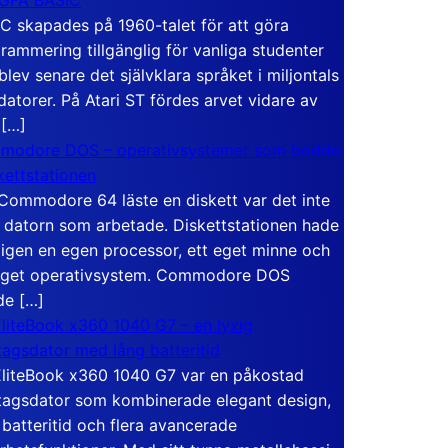
C skapades på 1960-talet för att göra
rammering tillgänglig för vanliga studenter
blev senare det självklara språket i miljontals
atorer. På Atari ST fördes arvet vidare av
 […]
modore DOS – operativsystemet som bodde
skettstationen
Commodore 64 läste en diskett var det inte
 datorn som arbetade. Diskettstationen hade
igen en egen processor, ett eget minne och
eget operativsystem. Commodore DOS
de […]
liteBook x360 1040 G7 – en lyxig
tagsdator med lång batteritid
liteBook x360 1040 G7 var en påkostad
tagsdator som kombinerade elegant design,
 batteritid och flera avancerade