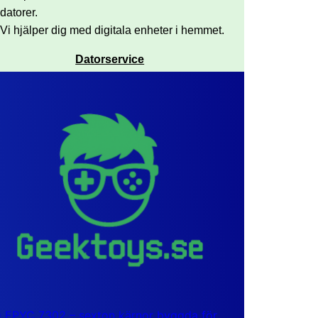
datorer.
Vi hjälper dig med digitala enheter i hemmet.
Datorservice
EPYC 7302 – sexton kärnor byggda för