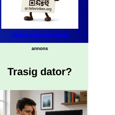
Skapa egna QR-koder
annons
Trasig dator?