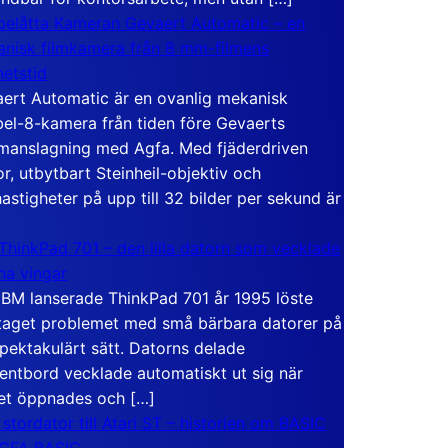
elåtta Kameran Gevaert Automatic – en
nisk filmkamera från 8 mm-filmens
hetstid
ert Automatic är en ovanlig mekanisk
el-8-kamera från tiden före Gevaerts
anslagning med Agfa. Med fjäderdriven
r, utbytbart Steinheil-objektiv och
hastigheter på upp till 32 bilder per sekund är
ThinkPad 701 – den lilla datorn som vecklade
ina vingar
IBM lanserade ThinkPad 701 år 1995 löste
taget problemet med små bärbara datorer på
spektakulärt sätt. Datorns delade
entbord vecklade automatiskt ut sig när
et öppnades och […]
 stordator till Atari ST – historien om BASIC
 GFA BASIC