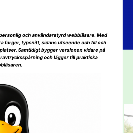
 personlig och användarstyrd webbläsare. Med
färger, typsnitt, sidans utseende och till och
latser. Samtidigt bygger versionen vidare på
eravtrycksspårning och lägger till praktiska
bbläsaren.