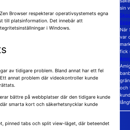
säke
sin 
 Zen Browser respekterar operativsystemets egna
Skoo
till platsinformation. Det innebär att
öppe
tegritetsinställningar i Windows.
När 
var 
mark
ts
fick
Amig
Amig
gar av tidigare problem. Bland annat har ett fel
banb
 Ett annat problem där videokontroller kunde
grän
ättats.
och 
kund
gerar bättre på webbplatser där den tidigare kunde
lång
 där smarta kort och säkerhetsnycklar kunde
et, pinned tabs och split view-läget, där beteendet