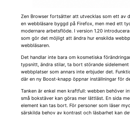
Zen Browser fortsätter att utvecklas som ett av d
en webbläsare byggd på Firefox, men med ett tydl
modernare arbetsflöde. I version 1.20 introducera
som gör det möjligt att ändra hur enskilda webbpla
webbläsaren.
Det handlar inte bara om kosmetiska förändringar
typsnitt, ändra stilar, ta bort störande sideleme
webbplatser som annars inte erbjuder det. Funktio
där en ny Boost-knapp öppnar inställningar för de
Tanken är enkel men kraftfull: webben behöver int
små bokstäver kan göras mer lättläst. En sida me
element kan tas bort. För personer som läser myc
särskilda behov av kontrast och läsbarhet kan de