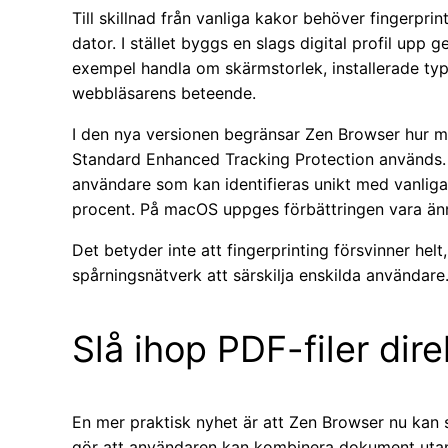
Till skillnad från vanliga kakor behöver fingerpri
dator. I stället byggs en slags digital profil upp
exempel handla om skärmstorlek, installerade typsn
webbläsarens beteende.
I den nya versionen begränsar Zen Browser hur myc
Standard Enhanced Tracking Protection används. E
användare som kan identifieras unikt med vanlig
procent. På macOS uppges förbättringen vara ännu
Det betyder inte att fingerprinting försvinner he
spårningsnätverk att särskilja enskilda användare
Slå ihop PDF-filer dir
En mer praktisk nyhet är att Zen Browser nu kan s
gör att användaren kan kombinera dokument utan