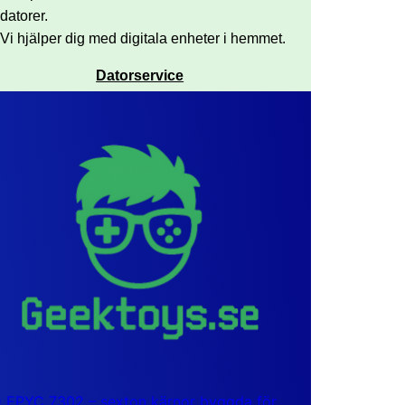
datorer.
Vi hjälper dig med digitala enheter i hemmet.
Datorservice
EPYC 7302 – sexton kärnor byggda för