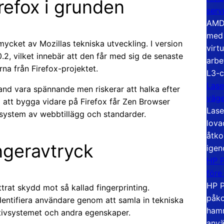
efox i grunden
serv
AMD 
med 
ycket av Mozillas tekniska utveckling. I version
virt
0.2, vilket innebär att den får med sig de senaste
arbe
rna från Firefox-projektet.
L3-c
Lase
land vara spännande men riskerar att halka efter
väg
m att bygga vidare på Firefox får Zen Browser
Lase
kosystem av webbtillägg och standarder.
lova
åtko
ngeravtryck
igen
HP P
före
HP P
trat skydd mot så kallad fingerprinting.
påko
dentifiera användare genom att samla in tekniska
hamn
tivsystemet och andra egenskaper.
anvä