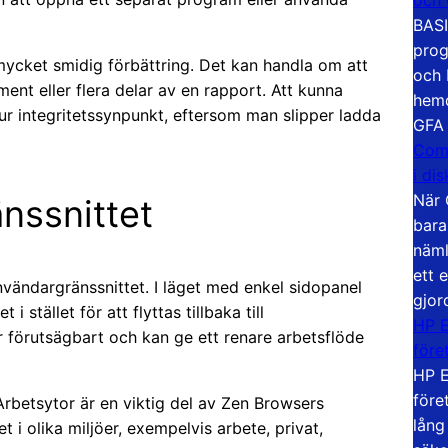
BASI
prog
cket smidig förbättring. Det kan handla om att
och 
ment eller flera delar av en rapport. Att kunna
hemd
 ur integritetssynpunkt, eftersom man slipper ladda
GFA
Com
i di
När 
änssnittet
bara
näml
ett 
användargränssnittet. I läget med enkel sidopanel
gjor
 stället för att flyttas tillbaka till
HP E
 förutsägbart och kan ge ett renare arbetsflöde
före
HP E
före
Arbetsytor är en viktig del av Zen Browsers
lång
t i olika miljöer, exempelvis arbete, privat,