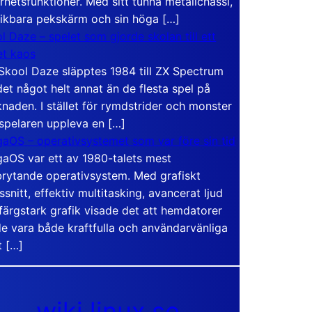
rhetsfunktioner. Med sitt tunna metallchassi,
vikbara pekskärm och sin höga […]
l Daze – spelet som gjorde skolan till ett
t kaos
Skool Daze släpptes 1984 till ZX Spectrum
det något helt annat än de flesta spel på
naden. I stället för rymdstrider och monster
 spelaren uppleva en […]
aOS – operativsystemet som var före sin tid
aOS var ett av 1980-talets mest
rytande operativsystem. Med grafiskt
ssnitt, effektiv multitasking, avancerat ljud
färgstark grafik visade det att hemdatorer
e vara både kraftfulla och användarvänliga
t […]
wiki.linux.se