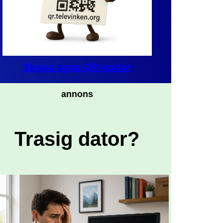
Skapa egna QR-koder
annons
Trasig dator?