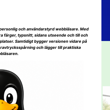
 personlig och användarstyrd webbläsare. Med
färger, typsnitt, sidans utseende och till och
latser. Samtidigt bygger versionen vidare på
eravtrycksspårning och lägger till praktiska
bbläsaren.