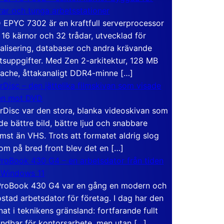
rar och tunga arbetsstationer
EPYC 7302 är en kraftfull serverprocessor
16 kärnor och 32 trådar, utvecklad för
ualisering, databaser och andra krävande
tsuppgifter. Med Zen 2-arkitektur, 128 MB
ache, åttakanaligt DDR4-minne […]
rDisc – den jättelika filmskivan som visade
en mot DVD
rDisc var den stora, blanka videoskivan som
de bättre bild, bättre ljud och snabbare
mst än VHS. Trots att formatet aldrig slog
om på bred front blev det en […]
roBook 430 G4 – en arbetsdator från tiden
 Windows 11
roBook 430 G4 var en gång en modern och
stad arbetsdator för företag. I dag har den
at i teknikens gränsland: fortfarande fullt
ndbar för kontorsarbete, men utan […]