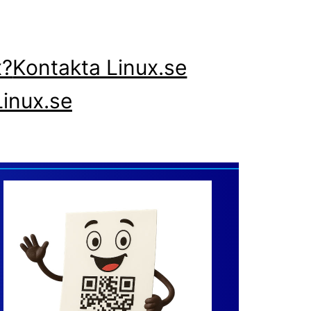
x?
Kontakta Linux.se
inux.se