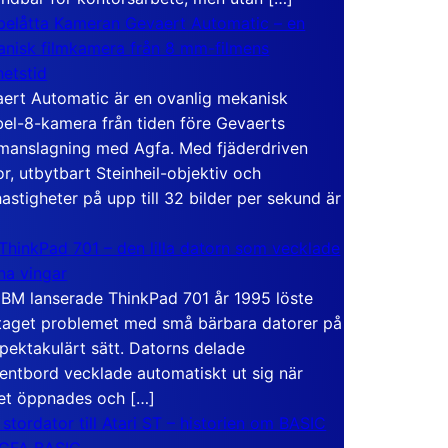
elåtta Kameran Gevaert Automatic – en
nisk filmkamera från 8 mm-filmens
hetstid
ert Automatic är en ovanlig mekanisk
el-8-kamera från tiden före Gevaerts
anslagning med Agfa. Med fjäderdriven
r, utbytbart Steinheil-objektiv och
hastigheter på upp till 32 bilder per sekund är
ThinkPad 701 – den lilla datorn som vecklade
ina vingar
IBM lanserade ThinkPad 701 år 1995 löste
taget problemet med små bärbara datorer på
spektakulärt sätt. Datorns delade
entbord vecklade automatiskt ut sig när
et öppnades och […]
 stordator till Atari ST – historien om BASIC
 GFA BASIC