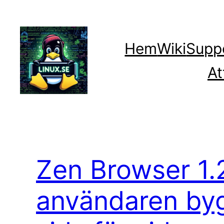
Hoppa
till
innehåll
Hem
Wiki
Supp
At
Zen Browser 1.2
användaren by