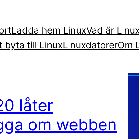
ort
Ladda hem Linux
Vad är Linu
t byta till Linux
Linuxdatorer
Om L
0 låter
gga om webben