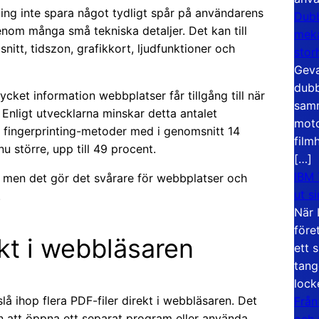
nting inte spara något tydligt spår på användarens
Dubb
 genom många små tekniska detaljer. Det kan till
meka
itt, tidszon, grafikkort, ljudfunktioner och
stor
Geva
dubb
ket information webbplatser får tillgång till när
samm
nligt utvecklarna minskar detta antalet
moto
a fingerprinting-metoder med i genomsnitt 14
film
 större, upp till 49 procent.
[…]
IBM 
lt, men det gör det svårare för webbplatser och
ut s
.
När 
före
ekt i webbläsaren
ett 
tang
lock
lå ihop flera PDF-filer direkt i webbläsaren. Det
Från
 att öppna ett separat program eller använda
och