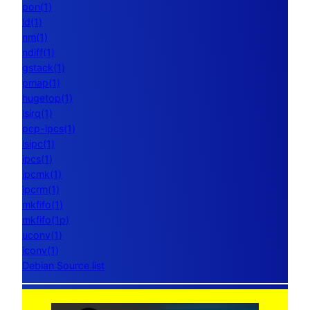
pon(1)
ld(1)
nm(1)
ndiff(1)
gstack(1)
pmap(1)
hugetop(1)
lsirq(1)
pcp-ipcs(1)
lsipc(1)
ipcs(1)
ipcmk(1)
ipcrm(1)
mkfifo(1)
mkfifo(1p)
uconv(1)
iconv(1)
Debian Source list