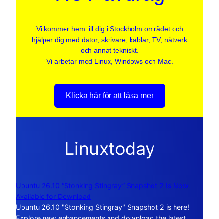
Vi kommer hem till dig i Stockholm området och
hjälper dig med dator, skrivare, kablar, TV, nätverk
och annat tekniskt.
Vi arbetar med Linux, Windows och Mac.
Klicka här för att läsa mer
Linuxtoday
Ubuntu 26.10 “Stonking Stingray” Snapshot 2 Is Now
Available for Download
Ubuntu 26.10 "Stonking Stingray" Snapshot 2 is here!
Explore new enhancements and download the latest