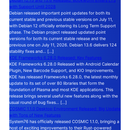
Debian 12.15 and 13.6 Released: Bookworm Enters LTS
with Support Until 2028
Debian released important point updates for both its
current stable and previous stable versions on July 11,
with Debian 12 officially entering its Long Term Support
phase. The Debian project released updated point
versions for both its current stable release and the
previous one on July 11, 2026. Debian 13.6 delivers 124
stability fixes and… […]
KDE Frameworks 6.28.0 Released: Key Features
KDE Frameworks 6.28.0 Released with Android Calendar
Plugin, New Barcode Support, and KIO Improvements.
KDE has released Frameworks 6.28.0, the latest monthly
update to its set of over 80 libraries that form the
foundation of Plasma and most KDE applications. This
release brings several useful new features along with the
usual round of bug fixes… […]
COSMIC 1.1.0 Desktop Environment Released: Big Update
with Tons of New Features
System76 has officially released COSMIC 1.1.0, bringing a
host of exciting improvements to their Rust-powered