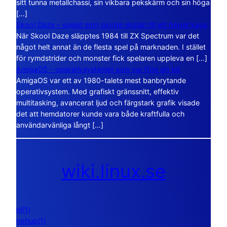
sitt tunna metallchassi, sin vikbara pekskärm och sin höga
[…]
Skool Daze – spelet som gjorde skolan till ett öppet kaos
När Skool Daze släpptes 1984 till ZX Spectrum var det
något helt annat än de flesta spel på marknaden. I stället
för rymdstrider och monster fick spelaren uppleva en […]
AmigaOS – operativsystemet som var före sin tid
AmigaOS var ett av 1980-talets mest banbrytande
operativsystem. Med grafiskt gränssnitt, effektiv
multitasking, avancerat ljud och färgstark grafik visade
det att hemdatorer kunde vara både kraftfulla och
användarvänliga långt […]
wiki.linux.se
nl(1)
nohup(1)