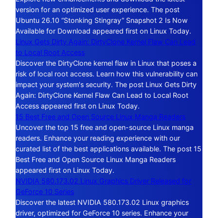
version for an optimized user experience. The post
Ubuntu 26.10 “Stonking Stingray” Snapshot 2 Is Now
Available for Download appeared first on Linux Today.
Linux Gets Dirty Again: DirtyClone Kernel Flaw Can Lead
to Local Root Access
Discover the DirtyClone kernel flaw in Linux that poses a
risk of local root access. Learn how this vulnerability can
impact your system's security. The post Linux Gets Dirty
Again: DirtyClone Kernel Flaw Can Lead to Local Root
Access appeared first on Linux Today.
15 Best Free and Open Source Linux Manga Readers
Uncover the top 15 free and open-source Linux manga
readers. Enhance your reading experience with our
curated list of the best applications available. The post 15
Best Free and Open Source Linux Manga Readers
appeared first on Linux Today.
NVIDIA 580.173.02 Linux Graphics Driver Released for
GeForce 10 Series
Discover the latest NVIDIA 580.173.02 Linux graphics
driver, optimized for GeForce 10 series. Enhance your