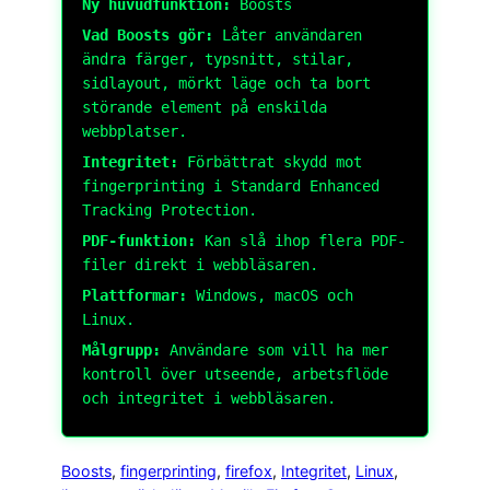
Ny huvudfunktion:
Boosts
Vad Boosts gör:
Låter användaren
ändra färger, typsnitt, stilar,
sidlayout, mörkt läge och ta bort
störande element på enskilda
webbplatser.
Integritet:
Förbättrat skydd mot
fingerprinting i Standard Enhanced
Tracking Protection.
PDF-funktion:
Kan slå ihop flera PDF-
filer direkt i webbläsaren.
Plattformar:
Windows, macOS och
Linux.
Målgrupp:
Användare som vill ha mer
kontroll över utseende, arbetsflöde
och integritet i webbläsaren.
Boosts
, 
fingerprinting
, 
firefox
, 
Integritet
, 
Linux
, 