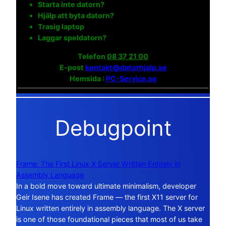
Starta inte datorn?
Hjälp att byta datorn?
Trasig laptop
Laggar speldatorn?
Telefon
08 37 21 00
E-post
kontakt@datorhjalp.se
Hemsida :
PC-Service.se
Debugpoint
Frame: The First Linux X Server Written Entirely in
Assembly Language
In a bold move toward ultimate minimalism, developer
Geir Isene has created Frame — the first X11 server for
Linux written entirely in assembly language. The X server
is one of those foundational pieces that most of us take