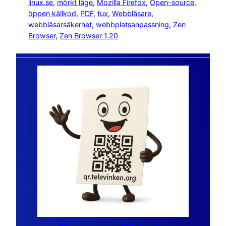
linux.se
, 
mörkt läge
, 
Mozilla Firefox
, 
Open-source
, 
öppen källkod
, 
PDF
, 
tux
, 
Webbläsare
, 
webbläsarsäkerhet
, 
webbplatsanpassning
, 
Zen
Browser
, 
Zen Browser 1.20