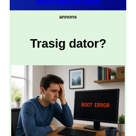
Skapa egna QR-koder
annons
Trasig dator?