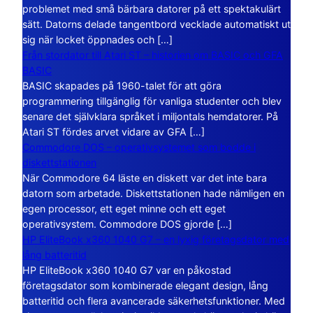
problemet med små bärbara datorer på ett spektakulärt
sätt. Datorns delade tangentbord vecklade automatiskt ut
sig när locket öppnades och […]
Från stordator till Atari ST – historien om BASIC och GFA
BASIC
BASIC skapades på 1960-talet för att göra
programmering tillgänglig för vanliga studenter och blev
senare det självklara språket i miljontals hemdatorer. På
Atari ST fördes arvet vidare av GFA […]
Commodore DOS – operativsystemet som bodde i
diskettstationen
När Commodore 64 läste en diskett var det inte bara
datorn som arbetade. Diskettstationen hade nämligen en
egen processor, ett eget minne och ett eget
operativsystem. Commodore DOS gjorde […]
HP EliteBook x360 1040 G7 – en lyxig företagsdator med
lång batteritid
HP EliteBook x360 1040 G7 var en påkostad
företagsdator som kombinerade elegant design, lång
batteritid och flera avancerade säkerhetsfunktioner. Med