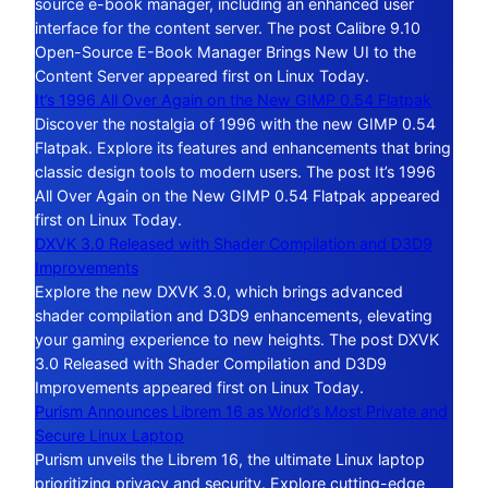
source e-book manager, including an enhanced user
interface for the content server. The post Calibre 9.10
Open-Source E-Book Manager Brings New UI to the
Content Server appeared first on Linux Today.
It’s 1996 All Over Again on the New GIMP 0.54 Flatpak
Discover the nostalgia of 1996 with the new GIMP 0.54
Flatpak. Explore its features and enhancements that bring
classic design tools to modern users. The post It’s 1996
All Over Again on the New GIMP 0.54 Flatpak appeared
first on Linux Today.
DXVK 3.0 Released with Shader Compilation and D3D9
Improvements
Explore the new DXVK 3.0, which brings advanced
shader compilation and D3D9 enhancements, elevating
your gaming experience to new heights. The post DXVK
3.0 Released with Shader Compilation and D3D9
Improvements appeared first on Linux Today.
Purism Announces Librem 16 as World’s Most Private and
Secure Linux Laptop
Purism unveils the Librem 16, the ultimate Linux laptop
prioritizing privacy and security. Explore cutting-edge