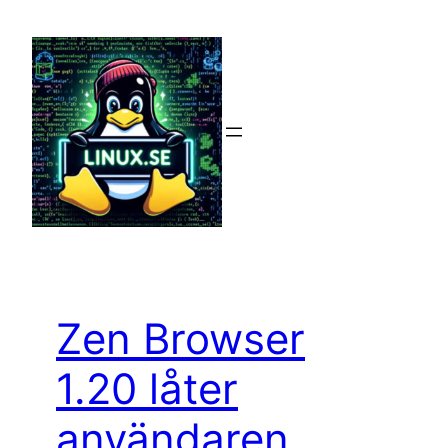
Hoppa
till
innehåll
Zen Browser
1.20 låter
användaren