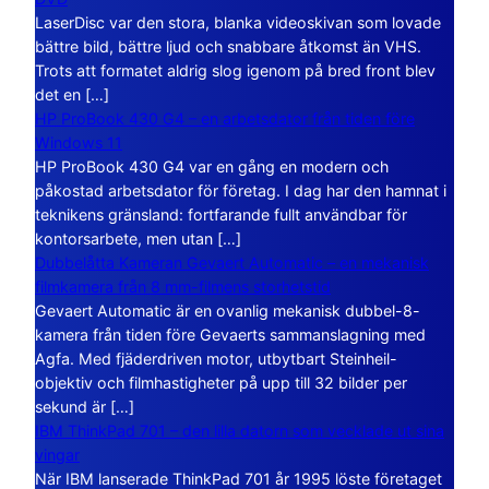
LaserDisc var den stora, blanka videoskivan som lovade
bättre bild, bättre ljud och snabbare åtkomst än VHS.
Trots att formatet aldrig slog igenom på bred front blev
det en […]
HP ProBook 430 G4 – en arbetsdator från tiden före
Windows 11
HP ProBook 430 G4 var en gång en modern och
påkostad arbetsdator för företag. I dag har den hamnat i
teknikens gränsland: fortfarande fullt användbar för
kontorsarbete, men utan […]
Dubbelåtta Kameran Gevaert Automatic – en mekanisk
filmkamera från 8 mm-filmens storhetstid
Gevaert Automatic är en ovanlig mekanisk dubbel-8-
kamera från tiden före Gevaerts sammanslagning med
Agfa. Med fjäderdriven motor, utbytbart Steinheil-
objektiv och filmhastigheter på upp till 32 bilder per
sekund är […]
IBM ThinkPad 701 – den lilla datorn som vecklade ut sina
vingar
När IBM lanserade ThinkPad 701 år 1995 löste företaget