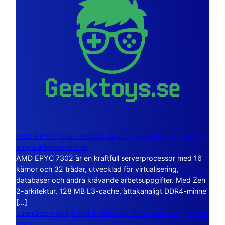
AMD EPYC 7302 – sexton kärnor byggda för servrar och
tunga arbetsstationer
AMD EPYC 7302 är en kraftfull serverprocessor med 16
kärnor och 32 trådar, utvecklad för virtualisering,
databaser och andra krävande arbetsuppgifter. Med Zen
2-arkitektur, 128 MB L3-cache, åttakanaligt DDR4-minne
[…]
LaserDisc – den jättelika filmskivan som visade vägen mot
DVD