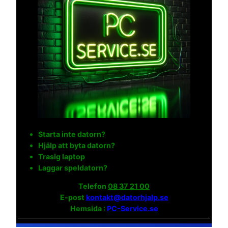
Starta inte datorn?
Hjälp att byta datorn?
Trasig laptop
Laggar speldatorn?
Telefon
08 37 21 00
E-post
kontakt@datorhjalp.se
Hemsida :
PC-Service.se