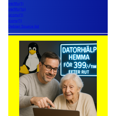
mkfifo(1)
mkfifo(1p)
uconv(1)
iconv(1)
Debian Source list