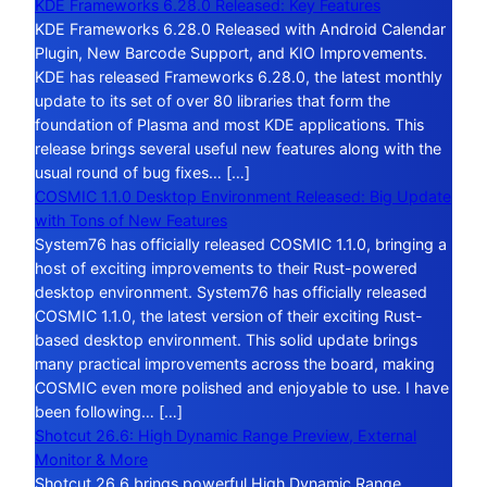
KDE Frameworks 6.28.0 Released: Key Features
KDE Frameworks 6.28.0 Released with Android Calendar
Plugin, New Barcode Support, and KIO Improvements.
KDE has released Frameworks 6.28.0, the latest monthly
update to its set of over 80 libraries that form the
foundation of Plasma and most KDE applications. This
release brings several useful new features along with the
usual round of bug fixes… […]
COSMIC 1.1.0 Desktop Environment Released: Big Update
with Tons of New Features
System76 has officially released COSMIC 1.1.0, bringing a
host of exciting improvements to their Rust-powered
desktop environment. System76 has officially released
COSMIC 1.1.0, the latest version of their exciting Rust-
based desktop environment. This solid update brings
many practical improvements across the board, making
COSMIC even more polished and enjoyable to use. I have
been following… […]
Shotcut 26.6: High Dynamic Range Preview, External
Monitor & More
Shotcut 26.6 brings powerful High Dynamic Range