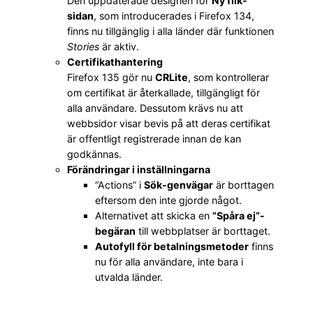
Den uppdaterade designen för
Ny flik-
sidan
, som introducerades i Firefox 134,
finns nu tillgänglig i alla länder där funktionen
Stories
är aktiv.
Certifikathantering
Firefox 135 gör nu
CRLite
, som kontrollerar
om certifikat är återkallade, tillgängligt för
alla användare. Dessutom krävs nu att
webbsidor visar bevis på att deras certifikat
är offentligt registrerade innan de kan
godkännas.
Förändringar i inställningarna
“Actions” i
Sök-genvägar
är borttagen
eftersom den inte gjorde något.
Alternativet att skicka en
”Spåra ej”-
begäran
till webbplatser är borttaget.
Autofyll för betalningsmetoder
finns
nu för alla användare, inte bara i
utvalda länder.