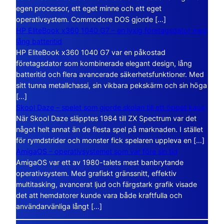
egen processor, ett eget minne och ett eget
operativsystem. Commodore DOS gjorde […]
HP EliteBook x360 1040 G7 – en lyxig företagsdator med
lång batteritid
HP EliteBook x360 1040 G7 var en påkostad
företagsdator som kombinerade elegant design, lång
batteritid och flera avancerade säkerhetsfunktioner. Med
sitt tunna metallchassi, sin vikbara pekskärm och sin höga
[…]
Skool Daze – spelet som gjorde skolan till ett öppet kaos
När Skool Daze släpptes 1984 till ZX Spectrum var det
något helt annat än de flesta spel på marknaden. I stället
för rymdstrider och monster fick spelaren uppleva en […]
AmigaOS – operativsystemet som var före sin tid
AmigaOS var ett av 1980-talets mest banbrytande
operativsystem. Med grafiskt gränssnitt, effektiv
multitasking, avancerat ljud och färgstark grafik visade
det att hemdatorer kunde vara både kraftfulla och
användarvänliga långt […]