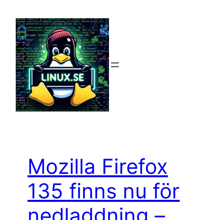
Hoppa
till
innehåll
Mozilla Firefox
135 finns nu för
nedladdning –