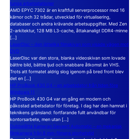
tunga arbetsstationer
AMD EPYC 7302 är en kraftfull serverprocessor med 16
kärnor och 32 trådar, utvecklad för virtualisering,
databaser och andra krävande arbetsuppgifter. Med Zen
2-arkitektur, 128 MB L3-cache, åttakanaligt DDR4-minne
[…]
LaserDisc – den jättelika filmskivan som visade vägen mot
DVD
LaserDisc var den stora, blanka videoskivan som lovade
bättre bild, bättre ljud och snabbare åtkomst än VHS.
Trots att formatet aldrig slog igenom på bred front blev
det en […]
HP ProBook 430 G4 – en arbetsdator från tiden före
Windows 11
HP ProBook 430 G4 var en gång en modern och
påkostad arbetsdator för företag. I dag har den hamnat i
teknikens gränsland: fortfarande fullt användbar för
kontorsarbete, men utan […]
Dubbelåtta Kameran Gevaert Automatic – en mekanisk
filmkamera från 8 mm-filmens storhetstid