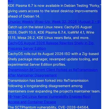
6.7
KDE Plasma 6.7 is now available in Debian Testing “Forky,”
giving users access to the latest desktop improvements
ahead of Debian 14.
Linuxiac Weekly Wrap-Up: Week 32, 2026 (August 3 – 9)
Catch up on the latest Linux news: CachyOS August
2026, DietPi 10.6, KDE Plasma 6.7.4, IceWM 4.1, Wine
11.15, Mesa 26.2, KDE Linux nears Beta, and more.
CachyOS August 2026 Release Rewrites Shelly in Zig,
Prepares Server Edition
CachyOS rolls out its August 2026 ISO with a Zig-based
Shelly package manager, revamped update tooling, and
experimental Server Edition profiles.
Transmission BitTorrent Client Forked as ReTransmission
After Maintainer Disagreement
Transmission has been forked into ReTransmission
following a longstanding disagreement among
maintainers over expanding the project’s maintainer team.
18-Year-Old Linux Kernel Vulnerability Enables Root
Access and Container Escape
The SCTPhantom vulnerability, CVE-2026-64564,