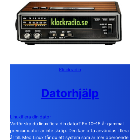
Klockradio
Datorhjälp
Linuxifiera din dator
Varför ska du linuxifiera din dator? En 10–15 år gammal
premiumdator är inte skräp. Den kan ofta användas i flera
år till. Med Linux får du ett system som är mer oberoende