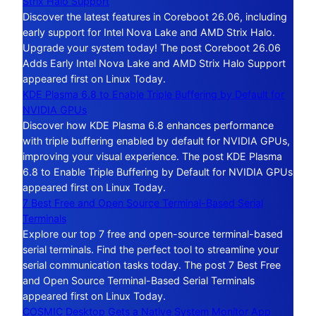
Strix Halo Support
Discover the latest features in Coreboot 26.06, including
early support for Intel Nova Lake and AMD Strix Halo.
Upgrade your system today! The post Coreboot 26.06
Adds Early Intel Nova Lake and AMD Strix Halo Support
appeared first on Linux Today.
KDE Plasma 6.8 to Enable Triple Buffering by Default for
NVIDIA GPUs
Discover how KDE Plasma 6.8 enhances performance
with triple buffering enabled by default for NVIDIA GPUs,
improving your visual experience. The post KDE Plasma
6.8 to Enable Triple Buffering by Default for NVIDIA GPUs
appeared first on Linux Today.
7 Best Free and Open Source Terminal-Based Serial
Terminals
Explore our top 7 free and open-source terminal-based
serial terminals. Find the perfect tool to streamline your
serial communication tasks today. The post 7 Best Free
and Open Source Terminal-Based Serial Terminals
appeared first on Linux Today.
COSMIC Desktop Gets a Native System Monitor App