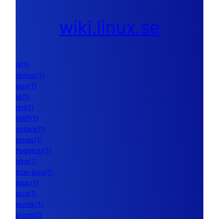
wiki.linux.se
nl(1)
nohup(1)
pon(1)
ld(1)
nm(1)
ndiff(1)
gstack(1)
pmap(1)
hugetop(1)
lsirq(1)
pcp-ipcs(1)
lsipc(1)
ipcs(1)
ipcmk(1)
ipcrm(1)