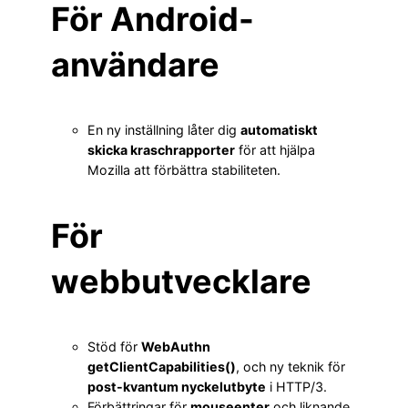
För Android-
användare
En ny inställning låter dig
automatiskt
skicka kraschrapporter
för att hjälpa
Mozilla att förbättra stabiliteten.
För
webbutvecklare
Stöd för
WebAuthn
getClientCapabilities()
, och ny teknik för
post-kvantum nyckelutbyte
i HTTP/3.
Förbättringar för
mouseenter
och liknande