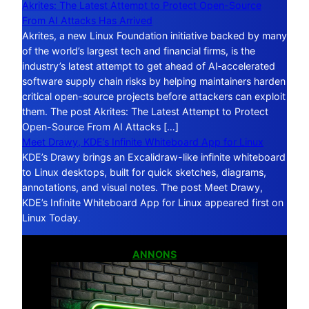
Akrites: The Latest Attempt to Protect Open-Source
From AI Attacks Has Arrived
Akrites, a new Linux Foundation initiative backed by many
of the world’s largest tech and financial firms, is the
industry’s latest attempt to get ahead of AI‑accelerated
software supply chain risks by helping maintainers harden
critical open-source projects before attackers can exploit
them. The post Akrites: The Latest Attempt to Protect
Open-Source From AI Attacks […]
Meet Drawy, KDE’s Infinite Whiteboard App for Linux
KDE’s Drawy brings an Excalidraw-like infinite whiteboard
to Linux desktops, built for quick sketches, diagrams,
annotations, and visual notes. The post Meet Drawy,
KDE’s Infinite Whiteboard App for Linux appeared first on
Linux Today.
ANNONS