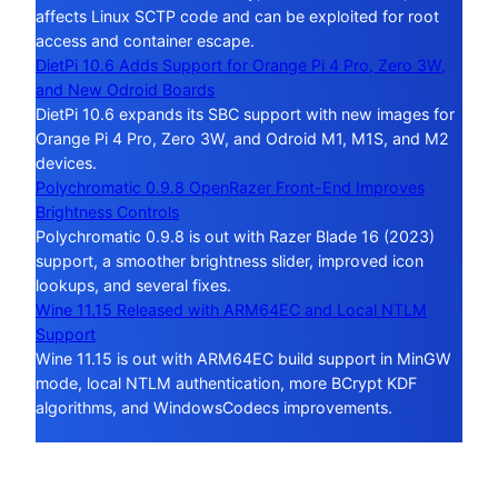
affects Linux SCTP code and can be exploited for root
access and container escape.
DietPi 10.6 Adds Support for Orange Pi 4 Pro, Zero 3W,
and New Odroid Boards
DietPi 10.6 expands its SBC support with new images for
Orange Pi 4 Pro, Zero 3W, and Odroid M1, M1S, and M2
devices.
Polychromatic 0.9.8 OpenRazer Front-End Improves
Brightness Controls
Polychromatic 0.9.8 is out with Razer Blade 16 (2023)
support, a smoother brightness slider, improved icon
lookups, and several fixes.
Wine 11.15 Released with ARM64EC and Local NTLM
Support
Wine 11.15 is out with ARM64EC build support in MinGW
mode, local NTLM authentication, more BCrypt KDF
algorithms, and WindowsCodecs improvements.