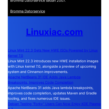
Bromma Datorservice sedan 2007.
Bromma Datorservice
Linuxiac.com
Linux Mint 22.3 Gets New HWE ISOs Powered by Linux
Kernel 7.0
Linux Mint 22.3 introduces new HWE installation images
with Linux kernel 7.0, alongside a preview of upcoming
system and Cinnamon improvements.
Apache NetBeans 31 IDE Adds Java Lambda
Breakpoints, Improves Code Completion
Apache NetBeans 31 adds Java lambda breakpoints,
improves code completion, updates Maven and Gradle
tooling, and fixes numerous IDE issues.
Debian Testing “Forky” Users Can Now Enjoy KDE Plasma