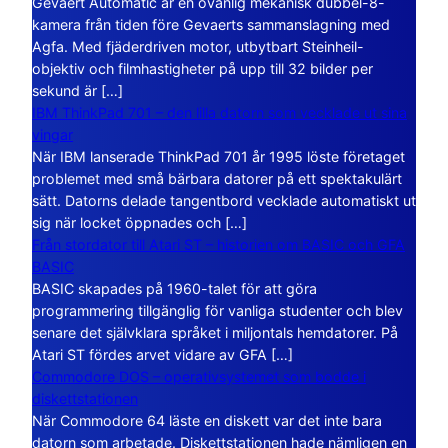
Gevaert Automatic är en ovanlig mekanisk dubbel-8-
kamera från tiden före Gevaerts sammanslagning med
Agfa. Med fjäderdriven motor, utbytbart Steinheil-
objektiv och filmhastigheter på upp till 32 bilder per
sekund är […]
IBM ThinkPad 701 – den lilla datorn som vecklade ut sina
vingar
När IBM lanserade ThinkPad 701 år 1995 löste företaget
problemet med små bärbara datorer på ett spektakulärt
sätt. Datorns delade tangentbord vecklade automatiskt ut
sig när locket öppnades och […]
Från stordator till Atari ST – historien om BASIC och GFA
BASIC
BASIC skapades på 1960-talet för att göra
programmering tillgänglig för vanliga studenter och blev
senare det självklara språket i miljontals hemdatorer. På
Atari ST fördes arvet vidare av GFA […]
Commodore DOS – operativsystemet som bodde i
diskettstationen
När Commodore 64 läste en diskett var det inte bara
datorn som arbetade. Diskettstationen hade nämligen en