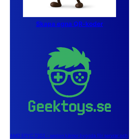
Skapa egna QR-koder
AMD EPYC 7302 – sexton kärnor byggda för servrar och