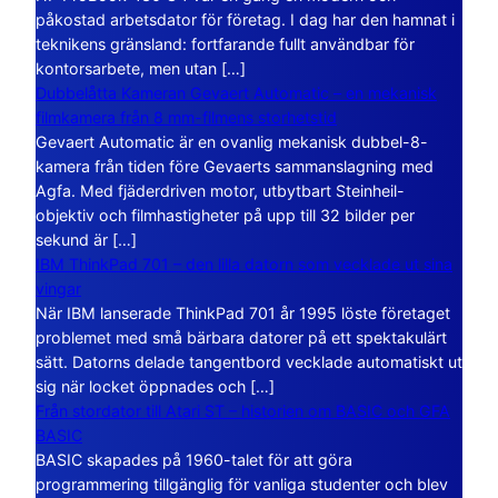
påkostad arbetsdator för företag. I dag har den hamnat i
teknikens gränsland: fortfarande fullt användbar för
kontorsarbete, men utan […]
Dubbelåtta Kameran Gevaert Automatic – en mekanisk
filmkamera från 8 mm-filmens storhetstid
Gevaert Automatic är en ovanlig mekanisk dubbel-8-
kamera från tiden före Gevaerts sammanslagning med
Agfa. Med fjäderdriven motor, utbytbart Steinheil-
objektiv och filmhastigheter på upp till 32 bilder per
sekund är […]
IBM ThinkPad 701 – den lilla datorn som vecklade ut sina
vingar
När IBM lanserade ThinkPad 701 år 1995 löste företaget
problemet med små bärbara datorer på ett spektakulärt
sätt. Datorns delade tangentbord vecklade automatiskt ut
sig när locket öppnades och […]
Från stordator till Atari ST – historien om BASIC och GFA
BASIC
BASIC skapades på 1960-talet för att göra
programmering tillgänglig för vanliga studenter och blev