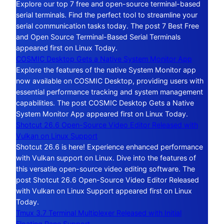
Explore our top 7 free and open-source terminal-based
serial terminals. Find the perfect tool to streamline your
serial communication tasks today. The post 7 Best Free
and Open Source Terminal-Based Serial Terminals
appeared first on Linux Today.
COSMIC Desktop Gets a Native System Monitor App
Explore the features of the native System Monitor app
now available on COSMIC Desktop, providing users with
essential performance tracking and system management
capabilities. The post COSMIC Desktop Gets a Native
System Monitor App appeared first on Linux Today.
Shotcut 26.6 Open-Source Video Editor Released with
Vulkan on Linux Support
Shotcut 26.6 is here! Experience enhanced performance
with Vulkan support on Linux. Dive into the features of
this versatile open-source video editing software. The
post Shotcut 26.6 Open-Source Video Editor Released
with Vulkan on Linux Support appeared first on Linux
Today.
Tmux 3.7 Terminal Multiplexer Released with Initial
Floating Pane Support