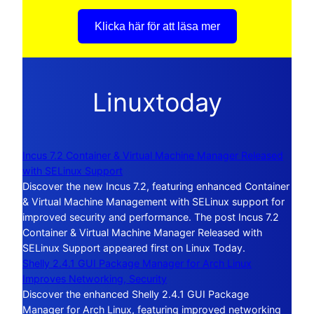
Klicka här för att läsa mer
Linuxtoday
Incus 7.2 Container & Virtual Machine Manager Released
with SELinux Support
Discover the new Incus 7.2, featuring enhanced Container
& Virtual Machine Management with SELinux support for
improved security and performance. The post Incus 7.2
Container & Virtual Machine Manager Released with
SELinux Support appeared first on Linux Today.
Shelly 2.4.1 GUI Package Manager for Arch Linux
Improves Networking, Security
Discover the enhanced Shelly 2.4.1 GUI Package
Manager for Arch Linux, featuring improved networking