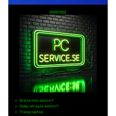
ANNONS
Starta inte datorn?
Hjälp att byta datorn?
Trasig laptop