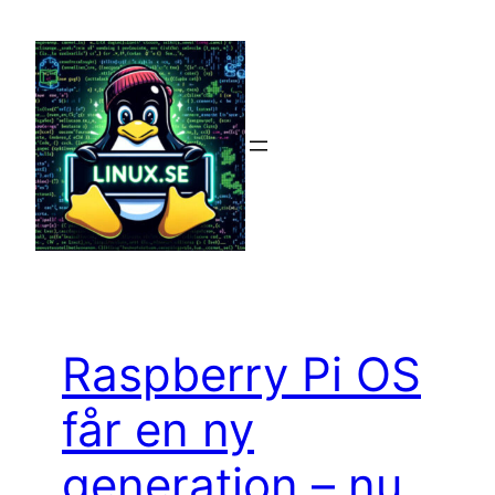
Hoppa
till
innehåll
Raspberry Pi OS
får en ny
generation – nu