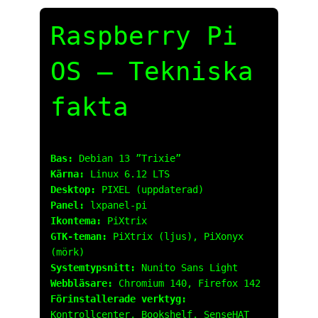
Raspberry Pi
OS – Tekniska
fakta
Bas:
Debian 13 ”Trixie”
Kärna:
Linux 6.12 LTS
Desktop:
PIXEL (uppdaterad)
Panel:
lxpanel-pi
Ikontema:
PiXtrix
GTK-teman:
PiXtrix (ljus), PiXonyx
(mörk)
Systemtypsnitt:
Nunito Sans Light
Webbläsare:
Chromium 140, Firefox 142
Förinstallerade verktyg:
Kontrollcenter, Bookshelf, SenseHAT