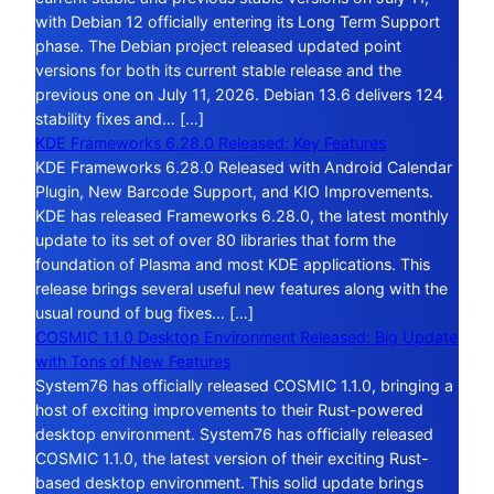
with Debian 12 officially entering its Long Term Support
phase. The Debian project released updated point
versions for both its current stable release and the
previous one on July 11, 2026. Debian 13.6 delivers 124
stability fixes and… […]
KDE Frameworks 6.28.0 Released: Key Features
KDE Frameworks 6.28.0 Released with Android Calendar
Plugin, New Barcode Support, and KIO Improvements.
KDE has released Frameworks 6.28.0, the latest monthly
update to its set of over 80 libraries that form the
foundation of Plasma and most KDE applications. This
release brings several useful new features along with the
usual round of bug fixes… […]
COSMIC 1.1.0 Desktop Environment Released: Big Update
with Tons of New Features
System76 has officially released COSMIC 1.1.0, bringing a
host of exciting improvements to their Rust-powered
desktop environment. System76 has officially released
COSMIC 1.1.0, the latest version of their exciting Rust-
based desktop environment. This solid update brings