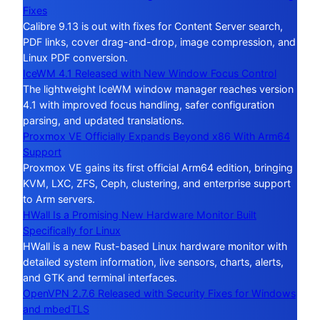
Fixes
Calibre 9.13 is out with fixes for Content Server search,
PDF links, cover drag-and-drop, image compression, and
Linux PDF conversion.
IceWM 4.1 Released with New Window Focus Control
The lightweight IceWM window manager reaches version
4.1 with improved focus handling, safer configuration
parsing, and updated translations.
Proxmox VE Officially Expands Beyond x86 With Arm64
Support
Proxmox VE gains its first official Arm64 edition, bringing
KVM, LXC, ZFS, Ceph, clustering, and enterprise support
to Arm servers.
HWall Is a Promising New Hardware Monitor Built
Specifically for Linux
HWall is a new Rust-based Linux hardware monitor with
detailed system information, live sensors, charts, alerts,
and GTK and terminal interfaces.
OpenVPN 2.7.6 Released with Security Fixes for Windows
and mbedTLS