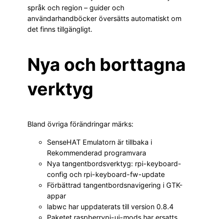
språk och region – guider och
användarhandböcker översätts automatiskt om
det finns tillgängligt.
Nya och borttagna
verktyg
Bland övriga förändringar märks:
SenseHAT Emulatorn är tillbaka i
Rekommenderad programvara
Nya tangentbordsverktyg: rpi-keyboard-
config och rpi-keyboard-fw-update
Förbättrad tangentbordsnavigering i GTK-
appar
labwc har uppdaterats till version 0.8.4
Paketet raspberrypi-ui-mods har ersatts