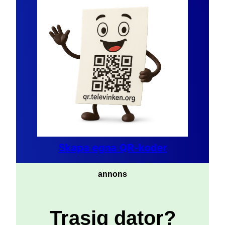
Skapa egna QR-koder
annons
Trasig dator?