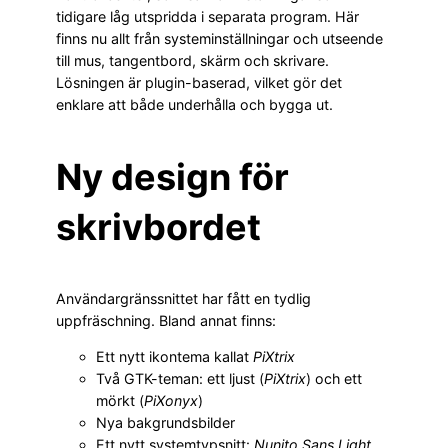
tidigare låg utspridda i separata program. Här
finns nu allt från systeminställningar och utseende
till mus, tangentbord, skärm och skrivare.
Lösningen är plugin-baserad, vilket gör det
enklare att både underhålla och bygga ut.
Ny design för
skrivbordet
Användargränssnittet har fått en tydlig
uppfräschning. Bland annat finns:
Ett nytt ikontema kallat
PiXtrix
Två GTK-teman: ett ljust (
PiXtrix
) och ett
mörkt (
PiXonyx
)
Nya bakgrundsbilder
Ett nytt systemtypsnitt:
Nunito Sans Light