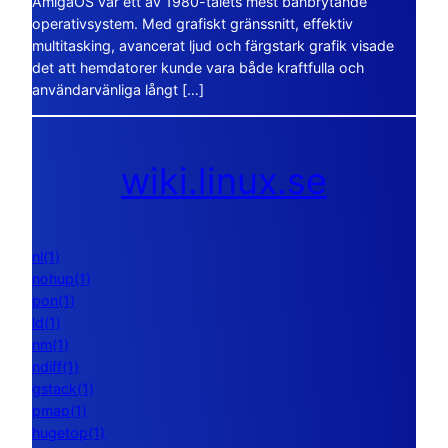
AmigaOS var ett av 1980-talets mest banbrytande
operativsystem. Med grafiskt gränssnitt, effektiv
multitasking, avancerat ljud och färgstark grafik visade
det att hemdatorer kunde vara både kraftfulla och
användarvänliga långt […]
wiki.linux.se
nl(1)
nohup(1)
pon(1)
ld(1)
nm(1)
ndiff(1)
gstack(1)
pmap(1)
hugetop(1)