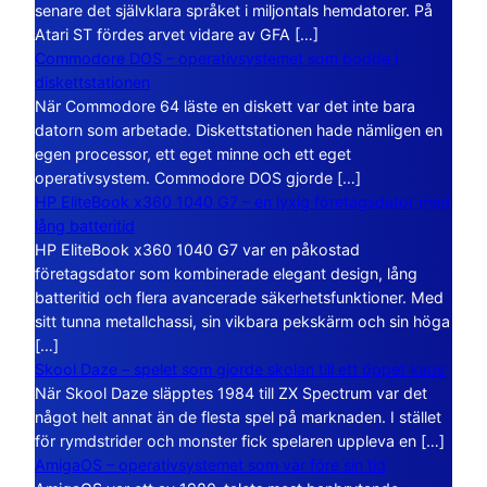
senare det självklara språket i miljontals hemdatorer. På
Atari ST fördes arvet vidare av GFA […]
Commodore DOS – operativsystemet som bodde i
diskettstationen
När Commodore 64 läste en diskett var det inte bara
datorn som arbetade. Diskettstationen hade nämligen en
egen processor, ett eget minne och ett eget
operativsystem. Commodore DOS gjorde […]
HP EliteBook x360 1040 G7 – en lyxig företagsdator med
lång batteritid
HP EliteBook x360 1040 G7 var en påkostad
företagsdator som kombinerade elegant design, lång
batteritid och flera avancerade säkerhetsfunktioner. Med
sitt tunna metallchassi, sin vikbara pekskärm och sin höga
[…]
Skool Daze – spelet som gjorde skolan till ett öppet kaos
När Skool Daze släpptes 1984 till ZX Spectrum var det
något helt annat än de flesta spel på marknaden. I stället
för rymdstrider och monster fick spelaren uppleva en […]
AmigaOS – operativsystemet som var före sin tid