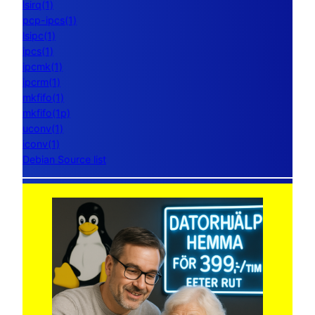
lsirq(1)
pcp-ipcs(1)
lsipc(1)
ipcs(1)
ipcmk(1)
ipcrm(1)
mkfifo(1)
mkfifo(1p)
uconv(1)
iconv(1)
Debian Source list