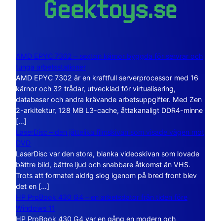
AMD EPYC 7302 – sexton kärnor byggda för servrar och
tunga arbetsstationer
AMD EPYC 7302 är en kraftfull serverprocessor med 16
kärnor och 32 trådar, utvecklad för virtualisering,
databaser och andra krävande arbetsuppgifter. Med Zen
2-arkitektur, 128 MB L3-cache, åttakanaligt DDR4-minne
[…]
LaserDisc – den jättelika filmskivan som visade vägen mot
DVD
LaserDisc var den stora, blanka videoskivan som lovade
bättre bild, bättre ljud och snabbare åtkomst än VHS.
Trots att formatet aldrig slog igenom på bred front blev
det en […]
HP ProBook 430 G4 – en arbetsdator från tiden före
Windows 11
HP ProBook 430 G4 var en gång en modern och