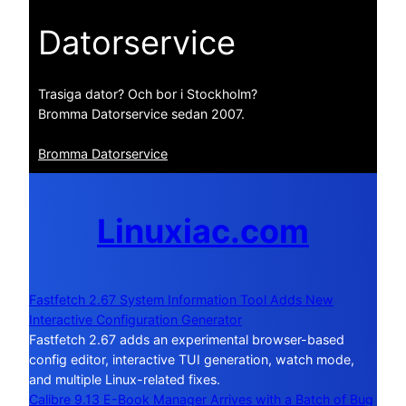
Datorservice
Trasiga dator? Och bor i Stockholm?
Bromma Datorservice sedan 2007.
Bromma Datorservice
Linuxiac.com
Fastfetch 2.67 System Information Tool Adds New
Interactive Configuration Generator
Fastfetch 2.67 adds an experimental browser-based
config editor, interactive TUI generation, watch mode,
and multiple Linux-related fixes.
Calibre 9.13 E-Book Manager Arrives with a Batch of Bug