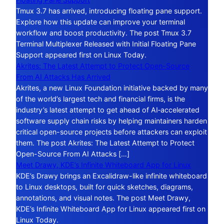
Tmux 3.7 has arrived, introducing floating pane support.
Explore how this update can improve your terminal
workflow and boost productivity. The post Tmux 3.7
Terminal Multiplexer Released with Initial Floating Pane
Support appeared first on Linux Today.
Akrites: The Latest Attempt to Protect Open-Source
From AI Attacks Has Arrived
Akrites, a new Linux Foundation initiative backed by many
of the world’s largest tech and financial firms, is the
industry’s latest attempt to get ahead of AI‑accelerated
software supply chain risks by helping maintainers harden
critical open-source projects before attackers can exploit
them. The post Akrites: The Latest Attempt to Protect
Open-Source From AI Attacks […]
Meet Drawy, KDE’s Infinite Whiteboard App for Linux
KDE’s Drawy brings an Excalidraw-like infinite whiteboard
to Linux desktops, built for quick sketches, diagrams,
annotations, and visual notes. The post Meet Drawy,
KDE’s Infinite Whiteboard App for Linux appeared first on
Linux Today.