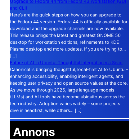
Upgrade to Fedora 44 from Fedora 43 Workstation (GUI
and CLI)
Here’s are the quick steps on how you can upgrade to
the Fedora 44 version. Fedora 44 is officially available for
download and the upgrade channels are now available.
This release brings the latest and greatest GNOME 50
desktop for workstation editions, refinements to KDE
Plasma desktop and more updates. If you are trying to…
[…]
Future of AI in Ubuntu: Thoughtful Integration via Snap
Canonical is bringing thoughtful, local-first AI to Ubuntu –
enhancing accessibility, enabling intelligent agents, and
keeping user privacy and open source values at the core.
As we move through 2026, large language models
(LLMs) and AI tools have become ubiquitous across the
tech industry. Adoption varies widely – some projects
dive in headfirst, while others… […]
Annons