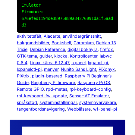
Emulator
Firmware:
676efed1194de38975889a34276091da1f5aad
d3
aktivitetsfält
, 
Alacarte
, 
användargränssnitt
, 
bakgrundsbilder
, 
Bookshelf
, 
Chromium
, 
Debian 13
Trixie
, 
Debian Reference
, 
digital bokhylla
, 
firefox
, 
GTK-tema
, 
guider
, 
klocka
, 
Kontrollcenter
, 
labwc
0.8.4
, 
Linux-kärna 6.12.47
, 
lxpanel
, 
lxpanel-pi
, 
lxpanelctl-pi
, 
menyer
, 
Nunito Sans Light
, 
PiXonyx
, 
PiXtrix
, 
plugin-baserad
, 
Raspberry Pi Beginner’s
Guide
, 
Raspberry Pi firmware
, 
Raspberry Pi OS
, 
Remote GPIO
, 
rpd-metas
, 
rpi-keyboard-config
, 
rpi-keyboard-fw-update
, 
SenseHAT Emulator
, 
språkstöd
, 
systeminställningar
, 
systemövervakare
, 
tangentbordsnavigering
, 
Webbläsare
, 
wf-panel-pi