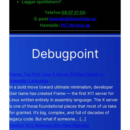
Laggar speldatorn?
Telefon
08 37 21 00
E-post
kontakt@datorhjalp.se
Hemsida :
PC-Service.se
Debugpoint
Frame: The First Linux X Server Written Entirely in
Assembly Language
In a bold move toward ultimate minimalism, developer
Geir Isene has created Frame — the first X11 server for
Linux written entirely in assembly language. The X server
is one of those foundational pieces that most of us take
for granted. It’s big, complex, and full of decades of
legacy code. But what if someone… […]
Weston 16.0 Released: Key New Features