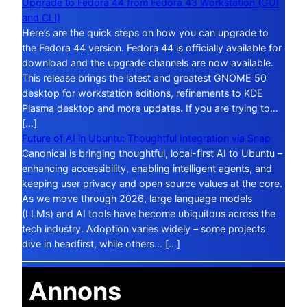
Upgrade to Fedora 44 from Fedora 43 Workstation (GUI
and CLI)
Here’s are the quick steps on how you can upgrade to
the Fedora 44 version. Fedora 44 is officially available for
download and the upgrade channels are now available.
This release brings the latest and greatest GNOME 50
desktop for workstation editions, refinements to KDE
Plasma desktop and more updates. If you are trying to…
[…]
Future of AI in Ubuntu: Thoughtful Integration via Snap
Canonical is bringing thoughtful, local-first AI to Ubuntu –
enhancing accessibility, enabling intelligent agents, and
keeping user privacy and open source values at the core.
As we move through 2026, large language models
(LLMs) and AI tools have become ubiquitous across the
tech industry. Adoption varies widely – some projects
dive in headfirst, while others… […]
Annons