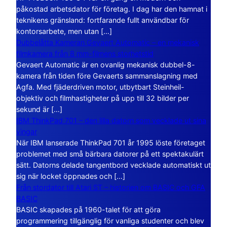
påkostad arbetsdator för företag. I dag har den hamnat i
teknikens gränsland: fortfarande fullt användbar för
kontorsarbete, men utan […]
Dubbelåtta Kameran Gevaert Automatic – en mekanisk
filmkamera från 8 mm-filmens storhetstid
Gevaert Automatic är en ovanlig mekanisk dubbel-8-
kamera från tiden före Gevaerts sammanslagning med
Agfa. Med fjäderdriven motor, utbytbart Steinheil-
objektiv och filmhastigheter på upp till 32 bilder per
sekund är […]
IBM ThinkPad 701 – den lilla datorn som vecklade ut sina
vingar
När IBM lanserade ThinkPad 701 år 1995 löste företaget
problemet med små bärbara datorer på ett spektakulärt
sätt. Datorns delade tangentbord vecklade automatiskt ut
sig när locket öppnades och […]
Från stordator till Atari ST – historien om BASIC och GFA
BASIC
BASIC skapades på 1960-talet för att göra
programmering tillgänglig för vanliga studenter och blev