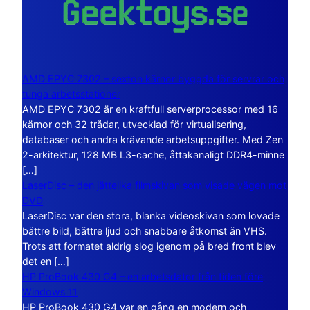
AMD EPYC 7302 – sexton kärnor byggda för servrar och
tunga arbetsstationer
AMD EPYC 7302 är en kraftfull serverprocessor med 16
kärnor och 32 trådar, utvecklad för virtualisering,
databaser och andra krävande arbetsuppgifter. Med Zen
2-arkitektur, 128 MB L3-cache, åttakanaligt DDR4-minne
[…]
LaserDisc – den jättelika filmskivan som visade vägen mot
DVD
LaserDisc var den stora, blanka videoskivan som lovade
bättre bild, bättre ljud och snabbare åtkomst än VHS.
Trots att formatet aldrig slog igenom på bred front blev
det en […]
HP ProBook 430 G4 – en arbetsdator från tiden före
Windows 11
HP ProBook 430 G4 var en gång en modern och