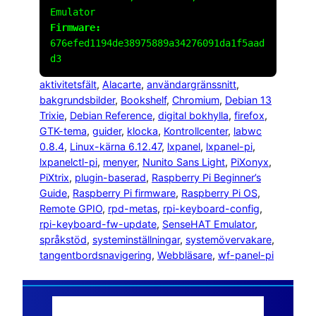
Emulator
Firmware:
676efed1194de38975889a34276091da1f5aad
d3
aktivitetsfält
, 
Alacarte
, 
användargränssnitt
, 
bakgrundsbilder
, 
Bookshelf
, 
Chromium
, 
Debian 13
Trixie
, 
Debian Reference
, 
digital bokhylla
, 
firefox
, 
GTK-tema
, 
guider
, 
klocka
, 
Kontrollcenter
, 
labwc
0.8.4
, 
Linux-kärna 6.12.47
, 
lxpanel
, 
lxpanel-pi
, 
lxpanelctl-pi
, 
menyer
, 
Nunito Sans Light
, 
PiXonyx
, 
PiXtrix
, 
plugin-baserad
, 
Raspberry Pi Beginner’s
Guide
, 
Raspberry Pi firmware
, 
Raspberry Pi OS
, 
Remote GPIO
, 
rpd-metas
, 
rpi-keyboard-config
, 
rpi-keyboard-fw-update
, 
SenseHAT Emulator
, 
språkstöd
, 
systeminställningar
, 
systemövervakare
, 
tangentbordsnavigering
, 
Webbläsare
, 
wf-panel-pi