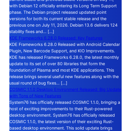
with Debian 12 officially entering its Long Term Support
phase. The Debian project released updated point
versions for both its current stable release and the
previous one on July 11, 2026. Debian 13.6 delivers 124
stability fixes and… […]
KDE Frameworks 6.28.0 Released: Key Features
KDE Frameworks 6.28.0 Released with Android Calendar
Plugin, New Barcode Support, and KIO Improvements.
KDE has released Frameworks 6.28.0, the latest monthly
update to its set of over 80 libraries that form the
foundation of Plasma and most KDE applications. This
release brings several useful new features along with the
usual round of bug fixes… […]
COSMIC 1.1.0 Desktop Environment Released: Big Update
with Tons of New Features
System76 has officially released COSMIC 1.1.0, bringing a
host of exciting improvements to their Rust-powered
desktop environment. System76 has officially released
COSMIC 1.1.0, the latest version of their exciting Rust-
based desktop environment. This solid update brings