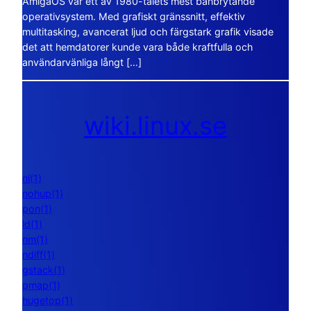
AmigaOS var ett av 1980-talets mest banbrytande
operativsystem. Med grafiskt gränssnitt, effektiv
multitasking, avancerat ljud och färgstark grafik visade
det att hemdatorer kunde vara både kraftfulla och
användarvänliga långt […]
wiki.linux.se
nl(1)
nohup(1)
pon(1)
ld(1)
nm(1)
ndiff(1)
gstack(1)
pmap(1)
hugetop(1)