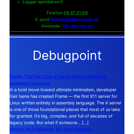
Laggar speldatorn?
Telefon
08 37 21 00
E-post
kontakt@datorhjalp.se
Hemsida :
PC-Service.se
Debugpoint
Frame: The First Linux X Server Written Entirely in
Assembly Language
In a bold move toward ultimate minimalism, developer
Geir Isene has created Frame — the first X11 server for
Linux written entirely in assembly language. The X server
is one of those foundational pieces that most of us take
for granted. It’s big, complex, and full of decades of
legacy code. But what if someone… […]
Weston 16.0 Released: Key New Features