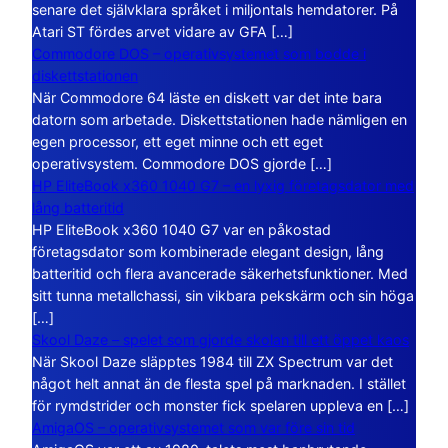
senare det självklara språket i miljontals hemdatorer. På
Atari ST fördes arvet vidare av GFA […]
Commodore DOS – operativsystemet som bodde i
diskettstationen
När Commodore 64 läste en diskett var det inte bara
datorn som arbetade. Diskettstationen hade nämligen en
egen processor, ett eget minne och ett eget
operativsystem. Commodore DOS gjorde […]
HP EliteBook x360 1040 G7 – en lyxig företagsdator med
lång batteritid
HP EliteBook x360 1040 G7 var en påkostad
företagsdator som kombinerade elegant design, lång
batteritid och flera avancerade säkerhetsfunktioner. Med
sitt tunna metallchassi, sin vikbara pekskärm och sin höga
[…]
Skool Daze – spelet som gjorde skolan till ett öppet kaos
När Skool Daze släpptes 1984 till ZX Spectrum var det
något helt annat än de flesta spel på marknaden. I stället
för rymdstrider och monster fick spelaren uppleva en […]
AmigaOS – operativsystemet som var före sin tid