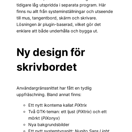
tidigare låg utspridda i separata program. Här
finns nu allt från systeminställningar och utseende
till mus, tangentbord, skärm och skrivare.
Lösningen är plugin-baserad, vilket gör det
enklare att både underhålla och bygga ut.
Ny design för
skrivbordet
Användargränssnittet har fått en tydlig
uppfräschning. Bland annat finns:
Ett nytt ikontema kallat
PiXtrix
Två GTK-teman: ett ljust (
PiXtrix
) och ett
mörkt (
PiXonyx
)
Nya bakgrundsbilder
Ett nytt systemtypsnitt:
Nunito Sans Light