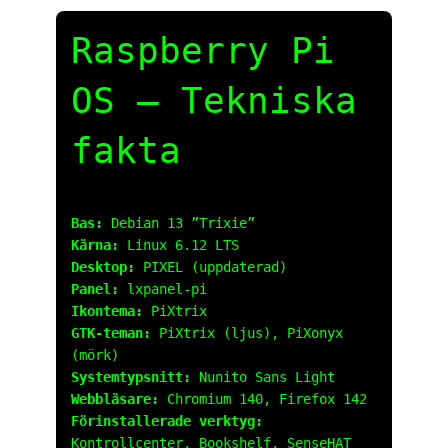
Raspberry Pi
OS – Tekniska
fakta
Bas:
Debian 13 ”Trixie”
Kärna:
Linux 6.12 LTS
Desktop:
PIXEL (uppdaterad)
Panel:
lxpanel-pi
Ikontema:
PiXtrix
GTK-teman:
PiXtrix (ljus), PiXonyx
(mörk)
Systemtypsnitt:
Nunito Sans Light
Webbläsare:
Chromium 140, Firefox 142
Förinstallerade verktyg:
Kontrollcenter, Bookshelf, SenseHAT