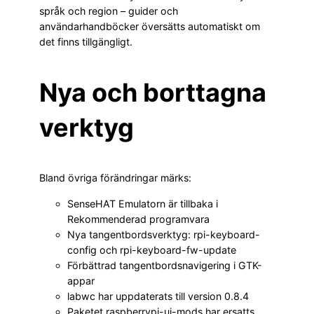
språk och region – guider och
användarhandböcker översätts automatiskt om
det finns tillgängligt.
Nya och borttagna
verktyg
Bland övriga förändringar märks:
SenseHAT Emulatorn är tillbaka i
Rekommenderad programvara
Nya tangentbordsverktyg: rpi-keyboard-
config och rpi-keyboard-fw-update
Förbättrad tangentbordsnavigering i GTK-
appar
labwc har uppdaterats till version 0.8.4
Paketet raspberrypi-ui-mods har ersatts