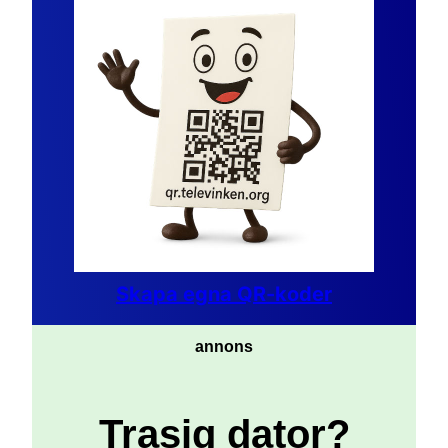
Skapa egna QR-koder
annons
Trasig dator?