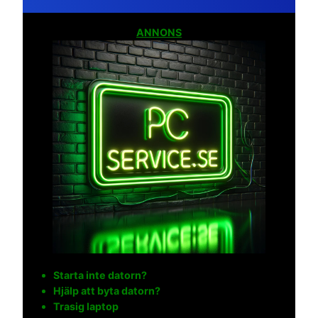
ANNONS
Starta inte datorn?
Hjälp att byta datorn?
Trasig laptop