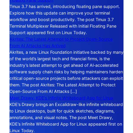
Tmux 3.7 has arrived, introducing floating pane support.
Explore how this update can improve your terminal
workflow and boost productivity. The post Tmux 3.7
Terminal Multiplexer Released with Initial Floating Pane
Support appeared first on Linux Today.
Akrites: The Latest Attempt to Protect Open-Source
From AI Attacks Has Arrived
Akrites, a new Linux Foundation initiative backed by many
of the world’s largest tech and financial firms, is the
industry’s latest attempt to get ahead of AI‑accelerated
software supply chain risks by helping maintainers harden
critical open-source projects before attackers can exploit
them. The post Akrites: The Latest Attempt to Protect
Open-Source From AI Attacks […]
Meet Drawy, KDE’s Infinite Whiteboard App for Linux
KDE’s Drawy brings an Excalidraw-like infinite whiteboard
to Linux desktops, built for quick sketches, diagrams,
annotations, and visual notes. The post Meet Drawy,
KDE’s Infinite Whiteboard App for Linux appeared first on
Linux Today.