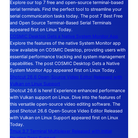
Explore our top 7 free and open-source terminal-based
serial terminals. Find the perfect tool to streamline your
serial communication tasks today. The post 7 Best Free
and Open Source Terminal-Based Serial Terminals
appeared first on Linux Today.
COSMIC Desktop Gets a Native System Monitor App
Explore the features of the native System Monitor app
now available on COSMIC Desktop, providing users with
essential performance tracking and system management
capabilities. The post COSMIC Desktop Gets a Native
System Monitor App appeared first on Linux Today.
Shotcut 26.6 Open-Source Video Editor Released with
Vulkan on Linux Support
Shotcut 26.6 is here! Experience enhanced performance
with Vulkan support on Linux. Dive into the features of
this versatile open-source video editing software. The
post Shotcut 26.6 Open-Source Video Editor Released
with Vulkan on Linux Support appeared first on Linux
Today.
Tmux 3.7 Terminal Multiplexer Released with Initial
Floating Pane Support