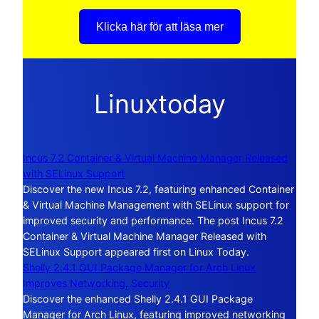
Klicka här för att läsa mer
Linuxtoday
Incus 7.2 Container & Virtual Machine Manager Released
with SELinux Support
Discover the new Incus 7.2, featuring enhanced Container
& Virtual Machine Management with SELinux support for
improved security and performance. The post Incus 7.2
Container & Virtual Machine Manager Released with
SELinux Support appeared first on Linux Today.
Shelly 2.4.1 GUI Package Manager for Arch Linux
Improves Networking, Security
Discover the enhanced Shelly 2.4.1 GUI Package
Manager for Arch Linux, featuring improved networking