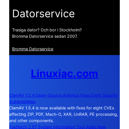
Datorservice
Trasiga dator? Och bor i Stockholm?
Bromma Datorservice sedan 2007.
Bromma Datorservice
Linuxiac.com
ClamAV 1.5.4 Open-Source Antivirus Fixes Eight Security
Vulnerabilities
ClamAV 1.5.4 is now available with fixes for eight CVEs
affecting ZIP, PDF, Mach-O, XAR, UnRAR, PE processing,
and other components.
Fastfetch 2.67 System Information Tool Adds New