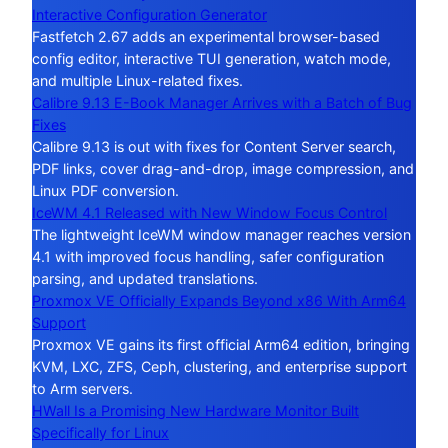
Interactive Configuration Generator
Fastfetch 2.67 adds an experimental browser-based
config editor, interactive TUI generation, watch mode,
and multiple Linux-related fixes.
Calibre 9.13 E-Book Manager Arrives with a Batch of Bug
Fixes
Calibre 9.13 is out with fixes for Content Server search,
PDF links, cover drag-and-drop, image compression, and
Linux PDF conversion.
IceWM 4.1 Released with New Window Focus Control
The lightweight IceWM window manager reaches version
4.1 with improved focus handling, safer configuration
parsing, and updated translations.
Proxmox VE Officially Expands Beyond x86 With Arm64
Support
Proxmox VE gains its first official Arm64 edition, bringing
KVM, LXC, ZFS, Ceph, clustering, and enterprise support
to Arm servers.
HWall Is a Promising New Hardware Monitor Built
Specifically for Linux