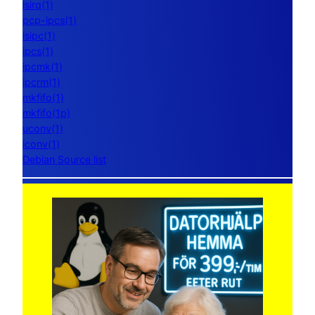
lsirq(1)
pcp-ipcs(1)
lsipc(1)
ipcs(1)
ipcmk(1)
ipcrm(1)
mkfifo(1)
mkfifo(1p)
uconv(1)
iconv(1)
Debian Source list