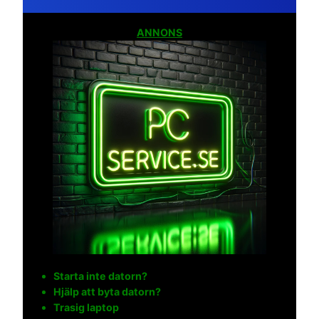
ANNONS
Starta inte datorn?
Hjälp att byta datorn?
Trasig laptop