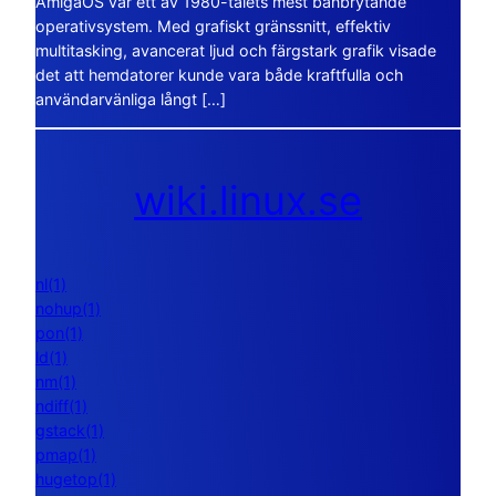
AmigaOS var ett av 1980-talets mest banbrytande
operativsystem. Med grafiskt gränssnitt, effektiv
multitasking, avancerat ljud och färgstark grafik visade
det att hemdatorer kunde vara både kraftfulla och
användarvänliga långt […]
wiki.linux.se
nl(1)
nohup(1)
pon(1)
ld(1)
nm(1)
ndiff(1)
gstack(1)
pmap(1)
hugetop(1)