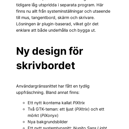
tidigare låg utspridda i separata program. Här
finns nu allt från systeminställningar och utseende
till mus, tangentbord, skärm och skrivare.
Lösningen är plugin-baserad, vilket gör det
enklare att både underhålla och bygga ut.
Ny design för
skrivbordet
Användargränssnittet har fått en tydlig
uppfräschning. Bland annat finns:
Ett nytt ikontema kallat
PiXtrix
Två GTK-teman: ett ljust (
PiXtrix
) och ett
mörkt (
PiXonyx
)
Nya bakgrundsbilder
Ett nytt systemtypsnitt:
Nunito Sans Light