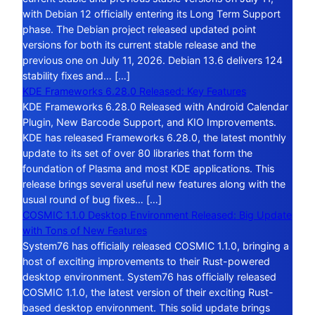
with Debian 12 officially entering its Long Term Support
phase. The Debian project released updated point
versions for both its current stable release and the
previous one on July 11, 2026. Debian 13.6 delivers 124
stability fixes and… […]
KDE Frameworks 6.28.0 Released: Key Features
KDE Frameworks 6.28.0 Released with Android Calendar
Plugin, New Barcode Support, and KIO Improvements.
KDE has released Frameworks 6.28.0, the latest monthly
update to its set of over 80 libraries that form the
foundation of Plasma and most KDE applications. This
release brings several useful new features along with the
usual round of bug fixes… […]
COSMIC 1.1.0 Desktop Environment Released: Big Update
with Tons of New Features
System76 has officially released COSMIC 1.1.0, bringing a
host of exciting improvements to their Rust-powered
desktop environment. System76 has officially released
COSMIC 1.1.0, the latest version of their exciting Rust-
based desktop environment. This solid update brings