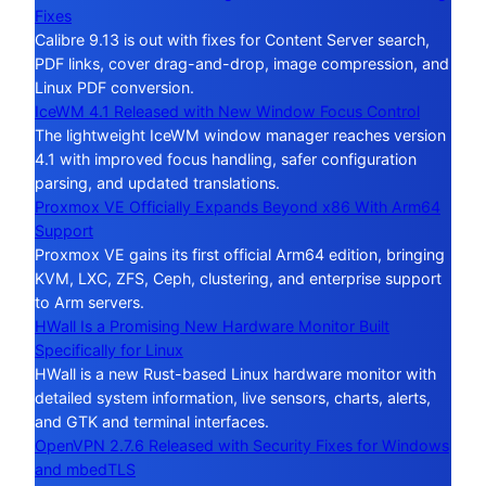
Fixes
Calibre 9.13 is out with fixes for Content Server search,
PDF links, cover drag-and-drop, image compression, and
Linux PDF conversion.
IceWM 4.1 Released with New Window Focus Control
The lightweight IceWM window manager reaches version
4.1 with improved focus handling, safer configuration
parsing, and updated translations.
Proxmox VE Officially Expands Beyond x86 With Arm64
Support
Proxmox VE gains its first official Arm64 edition, bringing
KVM, LXC, ZFS, Ceph, clustering, and enterprise support
to Arm servers.
HWall Is a Promising New Hardware Monitor Built
Specifically for Linux
HWall is a new Rust-based Linux hardware monitor with
detailed system information, live sensors, charts, alerts,
and GTK and terminal interfaces.
OpenVPN 2.7.6 Released with Security Fixes for Windows
and mbedTLS