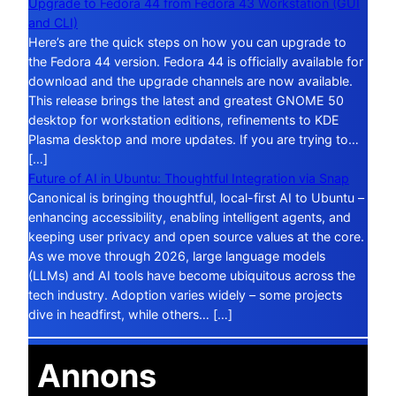
Upgrade to Fedora 44 from Fedora 43 Workstation (GUI
and CLI)
Here’s are the quick steps on how you can upgrade to
the Fedora 44 version. Fedora 44 is officially available for
download and the upgrade channels are now available.
This release brings the latest and greatest GNOME 50
desktop for workstation editions, refinements to KDE
Plasma desktop and more updates. If you are trying to…
[…]
Future of AI in Ubuntu: Thoughtful Integration via Snap
Canonical is bringing thoughtful, local-first AI to Ubuntu –
enhancing accessibility, enabling intelligent agents, and
keeping user privacy and open source values at the core.
As we move through 2026, large language models
(LLMs) and AI tools have become ubiquitous across the
tech industry. Adoption varies widely – some projects
dive in headfirst, while others… […]
Annons