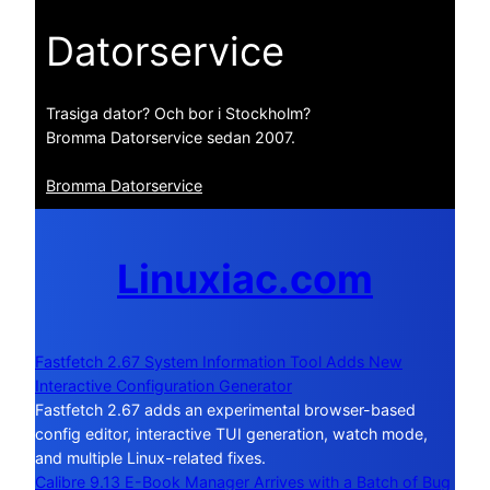
Datorservice
Trasiga dator? Och bor i Stockholm?
Bromma Datorservice sedan 2007.
Bromma Datorservice
Linuxiac.com
Fastfetch 2.67 System Information Tool Adds New
Interactive Configuration Generator
Fastfetch 2.67 adds an experimental browser-based
config editor, interactive TUI generation, watch mode,
and multiple Linux-related fixes.
Calibre 9.13 E-Book Manager Arrives with a Batch of Bug