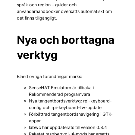
språk och region – guider och
användarhandböcker översätts automatiskt om
det finns tillgängligt.
Nya och borttagna
verktyg
Bland övriga förändringar märks:
SenseHAT Emulatorn är tillbaka i
Rekommenderad programvara
Nya tangentbordsverktyg: rpi-keyboard-
config och rpi-keyboard-fw-update
Förbättrad tangentbordsnavigering i GTK-
appar
labwc har uppdaterats till version 0.8.4
Paketet raspberrypi-ui-mods har ersatts