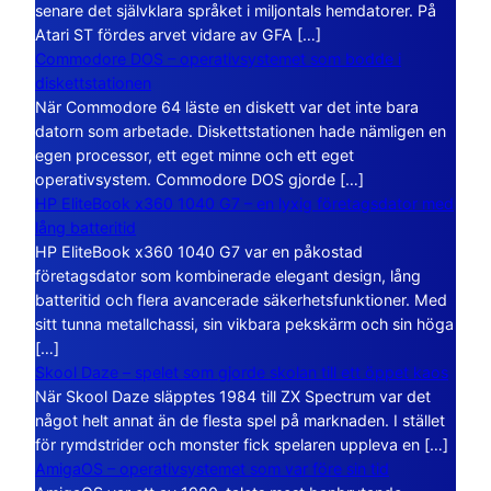
senare det självklara språket i miljontals hemdatorer. På
Atari ST fördes arvet vidare av GFA […]
Commodore DOS – operativsystemet som bodde i
diskettstationen
När Commodore 64 läste en diskett var det inte bara
datorn som arbetade. Diskettstationen hade nämligen en
egen processor, ett eget minne och ett eget
operativsystem. Commodore DOS gjorde […]
HP EliteBook x360 1040 G7 – en lyxig företagsdator med
lång batteritid
HP EliteBook x360 1040 G7 var en påkostad
företagsdator som kombinerade elegant design, lång
batteritid och flera avancerade säkerhetsfunktioner. Med
sitt tunna metallchassi, sin vikbara pekskärm och sin höga
[…]
Skool Daze – spelet som gjorde skolan till ett öppet kaos
När Skool Daze släpptes 1984 till ZX Spectrum var det
något helt annat än de flesta spel på marknaden. I stället
för rymdstrider och monster fick spelaren uppleva en […]
AmigaOS – operativsystemet som var före sin tid