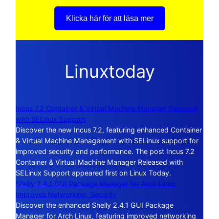
Klicka här för att läsa mer
Linuxtoday
Incus 7.2 Container & Virtual Machine Manager Released
with SELinux Support
Discover the new Incus 7.2, featuring enhanced Container
& Virtual Machine Management with SELinux support for
improved security and performance. The post Incus 7.2
Container & Virtual Machine Manager Released with
SELinux Support appeared first on Linux Today.
Shelly 2.4.1 GUI Package Manager for Arch Linux
Improves Networking, Security
Discover the enhanced Shelly 2.4.1 GUI Package
Manager for Arch Linux, featuring improved networking