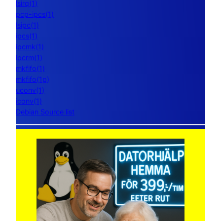
lsirq(1)
pcp-ipcs(1)
lsipc(1)
ipcs(1)
ipcmk(1)
ipcrm(1)
mkfifo(1)
mkfifo(1p)
uconv(1)
iconv(1)
Debian Source list