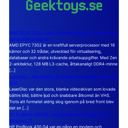
AMD EPYC 7302 – sexton kärnor byggda för servrar och
tunga arbetsstationer
AMD EPYC 7302 är en kraftfull serverprocessor med 16
kärnor och 32 trådar, utvecklad för virtualisering,
databaser och andra krävande arbetsuppgifter. Med Zen
2-arkitektur, 128 MB L3-cache, åttakanaligt DDR4-minne
[…]
LaserDisc – den jättelika filmskivan som visade vägen mot
DVD
LaserDisc var den stora, blanka videoskivan som lovade
bättre bild, bättre ljud och snabbare åtkomst än VHS.
Trots att formatet aldrig slog igenom på bred front blev
det en […]
HP ProBook 430 G4 – en arbetsdator från tiden före
Windows 11
HP ProBook 430 G4 var en gång en modern och