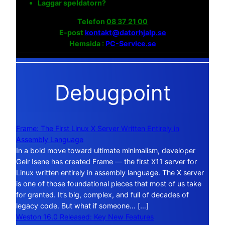
Laggar speldatorn?
Telefon
08 37 21 00
E-post
kontakt@datorhjalp.se
Hemsida :
PC-Service.se
Debugpoint
Frame: The First Linux X Server Written Entirely in
Assembly Language
In a bold move toward ultimate minimalism, developer
Geir Isene has created Frame — the first X11 server for
Linux written entirely in assembly language. The X server
is one of those foundational pieces that most of us take
for granted. It’s big, complex, and full of decades of
legacy code. But what if someone… […]
Weston 16.0 Released: Key New Features