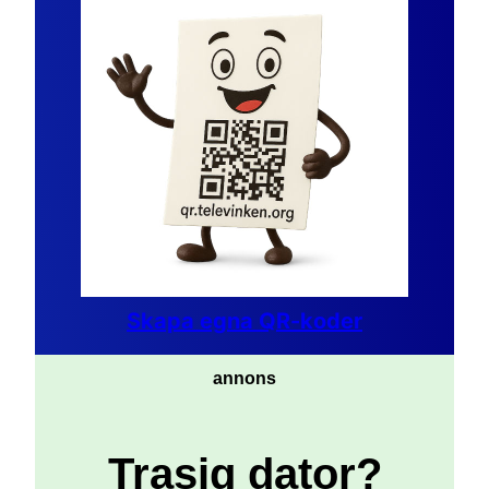
Skapa egna QR-koder
annons
Trasig dator?