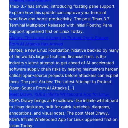
Tmux 3.7 has arrived, introducing floating pane support.
Explore how this update can improve your terminal
workflow and boost productivity. The post Tmux 3.7
Terminal Multiplexer Released with Initial Floating Pane
Support appeared first on Linux Today.
Akrites: The Latest Attempt to Protect Open-Source
From AI Attacks Has Arrived
Akrites, a new Linux Foundation initiative backed by many
of the world’s largest tech and financial firms, is the
industry’s latest attempt to get ahead of AI‑accelerated
software supply chain risks by helping maintainers harden
critical open-source projects before attackers can exploit
them. The post Akrites: The Latest Attempt to Protect
Open-Source From AI Attacks […]
Meet Drawy, KDE’s Infinite Whiteboard App for Linux
KDE’s Drawy brings an Excalidraw-like infinite whiteboard
to Linux desktops, built for quick sketches, diagrams,
annotations, and visual notes. The post Meet Drawy,
KDE’s Infinite Whiteboard App for Linux appeared first on
Linux Today.