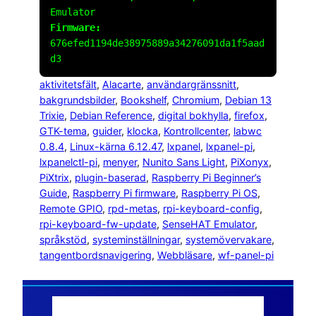
Emulator
Firmware:
676efed1194de38975889a34276091da1f5aad
d3
aktivitetsfält
, 
Alacarte
, 
användargränssnitt
, 
bakgrundsbilder
, 
Bookshelf
, 
Chromium
, 
Debian 13
Trixie
, 
Debian Reference
, 
digital bokhylla
, 
firefox
, 
GTK-tema
, 
guider
, 
klocka
, 
Kontrollcenter
, 
labwc
0.8.4
, 
Linux-kärna 6.12.47
, 
lxpanel
, 
lxpanel-pi
, 
lxpanelctl-pi
, 
menyer
, 
Nunito Sans Light
, 
PiXonyx
, 
PiXtrix
, 
plugin-baserad
, 
Raspberry Pi Beginner’s
Guide
, 
Raspberry Pi firmware
, 
Raspberry Pi OS
, 
Remote GPIO
, 
rpd-metas
, 
rpi-keyboard-config
, 
rpi-keyboard-fw-update
, 
SenseHAT Emulator
, 
språkstöd
, 
systeminställningar
, 
systemövervakare
, 
tangentbordsnavigering
, 
Webbläsare
, 
wf-panel-pi