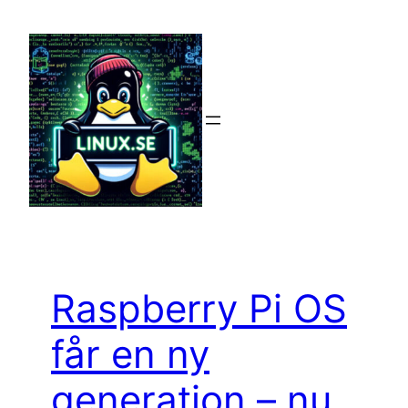
Hoppa
till
innehåll
Raspberry Pi OS
får en ny
generation – nu