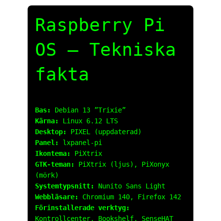
Raspberry Pi
OS – Tekniska
fakta
Bas:
Debian 13 ”Trixie”
Kärna:
Linux 6.12 LTS
Desktop:
PIXEL (uppdaterad)
Panel:
lxpanel-pi
Ikontema:
PiXtrix
GTK-teman:
PiXtrix (ljus), PiXonyx
(mörk)
Systemtypsnitt:
Nunito Sans Light
Webbläsare:
Chromium 140, Firefox 142
Förinstallerade verktyg:
Kontrollcenter, Bookshelf, SenseHAT