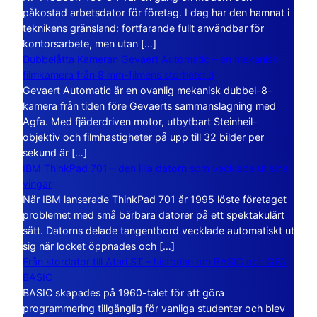
påkostad arbetsdator för företag. I dag har den hamnat i
teknikens gränsland: fortfarande fullt användbar för
kontorsarbete, men utan […]
Dubbelåtta Kameran Gevaert Automatic – en mekanisk
filmkamera från 8 mm-filmens storhetstid
Gevaert Automatic är en ovanlig mekanisk dubbel-8-
kamera från tiden före Gevaerts sammanslagning med
Agfa. Med fjäderdriven motor, utbytbart Steinheil-
objektiv och filmhastigheter på upp till 32 bilder per
sekund är […]
IBM ThinkPad 701 – den lilla datorn som vecklade ut sina
vingar
När IBM lanserade ThinkPad 701 år 1995 löste företaget
problemet med små bärbara datorer på ett spektakulärt
sätt. Datorns delade tangentbord vecklade automatiskt ut
sig när locket öppnades och […]
Från stordator till Atari ST – historien om BASIC och GFA
BASIC
BASIC skapades på 1960-talet för att göra
programmering tillgänglig för vanliga studenter och blev