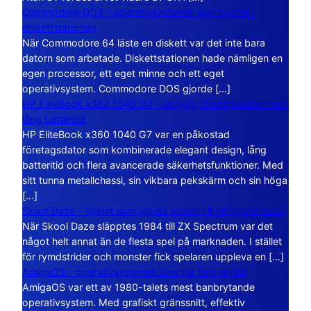
Commodore DOS – operativsystemet som bodde i
diskettstationen
När Commodore 64 läste en diskett var det inte bara
datorn som arbetade. Diskettstationen hade nämligen en
egen processor, ett eget minne och ett eget
operativsystem. Commodore DOS gjorde […]
HP EliteBook x360 1040 G7 – en lyxig företagsdator med
lång batteritid
HP EliteBook x360 1040 G7 var en påkostad
företagsdator som kombinerade elegant design, lång
batteritid och flera avancerade säkerhetsfunktioner. Med
sitt tunna metallchassi, sin vikbara pekskärm och sin höga
[…]
Skool Daze – spelet som gjorde skolan till ett öppet kaos
När Skool Daze släpptes 1984 till ZX Spectrum var det
något helt annat än de flesta spel på marknaden. I stället
för rymdstrider och monster fick spelaren uppleva en […]
AmigaOS – operativsystemet som var före sin tid
AmigaOS var ett av 1980-talets mest banbrytande
operativsystem. Med grafiskt gränssnitt, effektiv