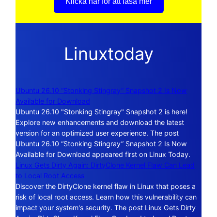
Klicka här för att läsa mer
Linuxtoday
Ubuntu 26.10 “Stonking Stingray” Snapshot 2 Is Now
Available for Download
Ubuntu 26.10 "Stonking Stingray" Snapshot 2 is here!
Explore new enhancements and download the latest
version for an optimized user experience. The post
Ubuntu 26.10 “Stonking Stingray” Snapshot 2 Is Now
Available for Download appeared first on Linux Today.
Linux Gets Dirty Again: DirtyClone Kernel Flaw Can Lead
to Local Root Access
Discover the DirtyClone kernel flaw in Linux that poses a
risk of local root access. Learn how this vulnerability can
impact your system's security. The post Linux Gets Dirty