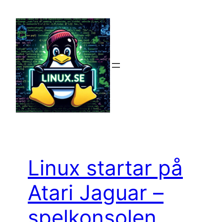
Hoppa
till
innehåll
Linux startar på
Atari Jaguar –
spelkonsolen