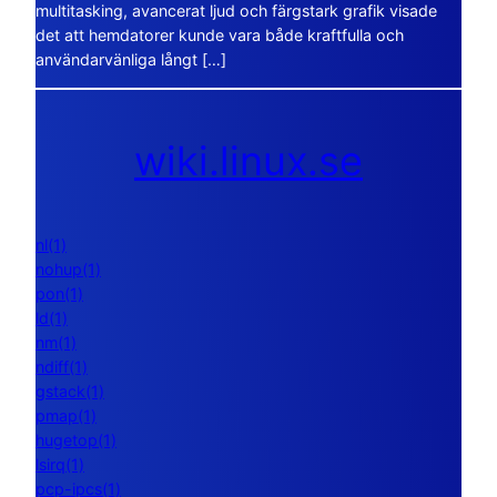
multitasking, avancerat ljud och färgstark grafik visade
det att hemdatorer kunde vara både kraftfulla och
användarvänliga långt […]
wiki.linux.se
nl(1)
nohup(1)
pon(1)
ld(1)
nm(1)
ndiff(1)
gstack(1)
pmap(1)
hugetop(1)
lsirq(1)
pcp-ipcs(1)