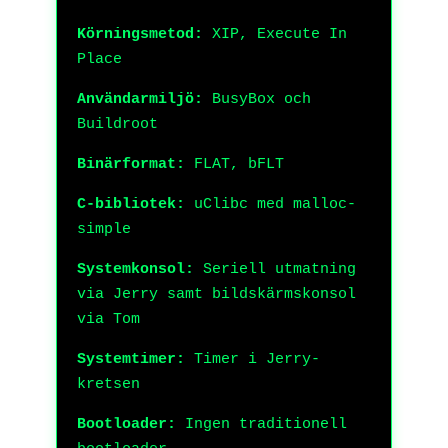
Körningsmetod:
XIP, Execute In
Place
Användarmiljö:
BusyBox och
Buildroot
Binärformat:
FLAT, bFLT
C-bibliotek:
uClibc med malloc-
simple
Systemkonsol:
Seriell utmatning
via Jerry samt bildskärmskonsol
via Tom
Systemtimer:
Timer i Jerry-
kretsen
Bootloader:
Ingen traditionell