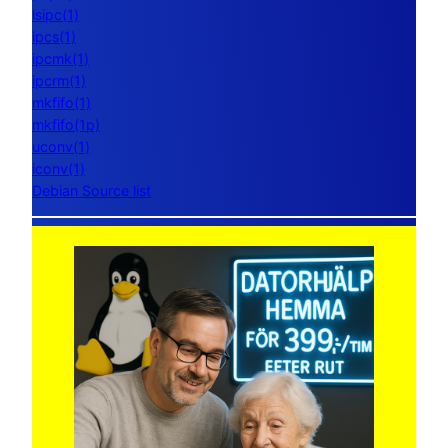
lsipc(1)
ipcs(1)
ipcmk(1)
ipcrm(1)
mkfifo(1)
mkfifo(1p)
uconv(1)
iconv(1)
Debian Source list