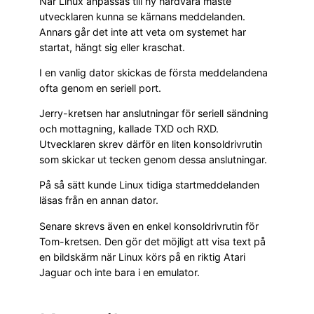
När Linux anpassas till ny hårdvara måste
utvecklaren kunna se kärnans meddelanden.
Annars går det inte att veta om systemet har
startat, hängt sig eller kraschat.
I en vanlig dator skickas de första meddelandena
ofta genom en seriell port.
Jerry-kretsen har anslutningar för seriell sändning
och mottagning, kallade TXD och RXD.
Utvecklaren skrev därför en liten konsoldrivrutin
som skickar ut tecken genom dessa anslutningar.
På så sätt kunde Linux tidiga startmeddelanden
läsas från en annan dator.
Senare skrevs även en enkel konsoldrivrutin för
Tom-kretsen. Den gör det möjligt att visa text på
en bildskärm när Linux körs på en riktig Atari
Jaguar och inte bara i en emulator.