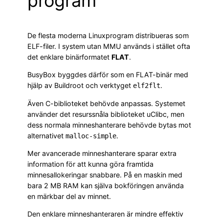
program
De flesta moderna Linuxprogram distribueras som
ELF-filer. I system utan MMU används i stället ofta
det enklare binärformatet
FLAT
.
BusyBox byggdes därför som en FLAT-binär med
hjälp av Buildroot och verktyget
.
elf2flt
Även C-biblioteket behövde anpassas. Systemet
använder det resurssnåla biblioteket uClibc, men
dess normala minneshanterare behövde bytas mot
alternativet
.
malloc-simple
Mer avancerade minneshanterare sparar extra
information för att kunna göra framtida
minnesallokeringar snabbare. På en maskin med
bara 2 MB RAM kan själva bokföringen använda
en märkbar del av minnet.
Den enklare minneshanteraren är mindre effektiv