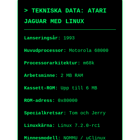
> TEKNISKA DATA: ATARI
JAGUAR MED LINUX
Lanseringsår:
1993
Huvudprocessor:
Motorola 68000
Processorarkitektur:
m68k
Arbetsminne:
2 MB RAM
Kassett-ROM:
Upp till 6 MB
ROM-adress:
0x80000
Specialkretsar:
Tom och Jerry
Linuxkärna:
Linux 7.2.0-rc1
Minnesmodell:
NOMMU / uClinux