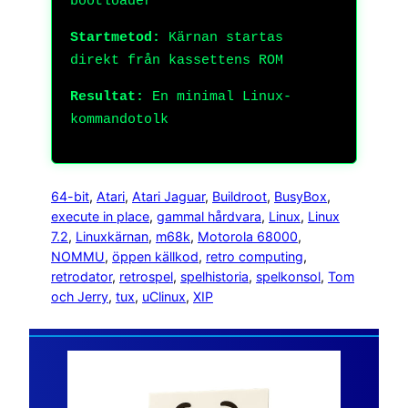
bootloader
Startmetod:
Kärnan startas
direkt från kassettens ROM
Resultat:
En minimal Linux-
kommandotolk
64-bit
, 
Atari
, 
Atari Jaguar
, 
Buildroot
, 
BusyBox
, 
execute in place
, 
gammal hårdvara
, 
Linux
, 
Linux
7.2
, 
Linuxkärnan
, 
m68k
, 
Motorola 68000
, 
NOMMU
, 
öppen källkod
, 
retro computing
, 
retrodator
, 
retrospel
, 
spelhistoria
, 
spelkonsol
, 
Tom
och Jerry
, 
tux
, 
uClinux
, 
XIP