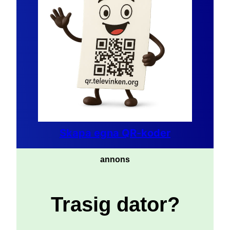
Skapa egna QR-koder
annons
Trasig dator?