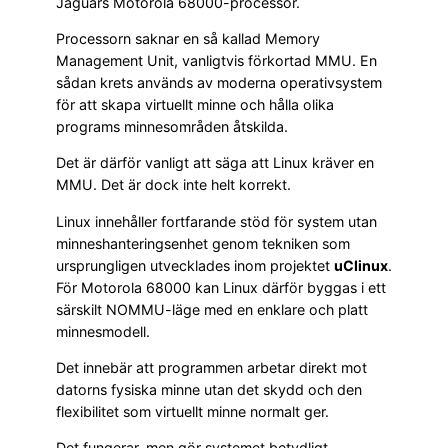
Jaguars Motorola 68000-processor.
Processorn saknar en så kallad Memory
Management Unit, vanligtvis förkortad MMU. En
sådan krets används av moderna operativsystem
för att skapa virtuellt minne och hålla olika
programs minnesområden åtskilda.
Det är därför vanligt att säga att Linux kräver en
MMU. Det är dock inte helt korrekt.
Linux innehåller fortfarande stöd för system utan
minneshanteringsenhet genom tekniken som
ursprungligen utvecklades inom projektet
uClinux
.
För Motorola 68000 kan Linux därför byggas i ett
särskilt NOMMU-läge med en enklare och platt
minnesmodell.
Det innebär att programmen arbetar direkt mot
datorns fysiska minne utan det skydd och den
flexibilitet som virtuellt minne normalt ger.
Det fungerar, men gör systemet betydligt