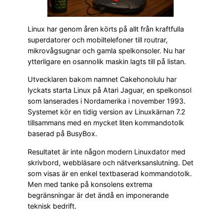
Linux har genom åren körts på allt från kraftfulla
superdatorer och mobiltelefoner till routrar,
mikrovågsugnar och gamla spelkonsoler. Nu har
ytterligare en osannolik maskin lagts till på listan.
Utvecklaren bakom namnet Cakehonolulu har
lyckats starta Linux på Atari Jaguar, en spelkonsol
som lanserades i Nordamerika i november 1993.
Systemet kör en tidig version av Linuxkärnan 7.2
tillsammans med en mycket liten kommandotolk
baserad på BusyBox.
Resultatet är inte någon modern Linuxdator med
skrivbord, webbläsare och nätverksanslutning. Det
som visas är en enkel textbaserad kommandotolk.
Men med tanke på konsolens extrema
begränsningar är det ändå en imponerande
teknisk bedrift.