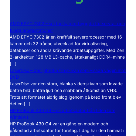
AMD EPYC 7302 – sexton kärnor byggda för servrar och
tunga arbetsstationer
AMD EPYC 7302 är en kraftfull serverprocessor med 16
kärnor och 32 trådar, utvecklad för virtualisering,
databaser och andra krävande arbetsuppgifter. Med Zen
2-arkitektur, 128 MB L3-cache, åttakanaligt DDR4-minne
[…]
LaserDisc – den jättelika filmskivan som visade vägen mot
DVD
LaserDisc var den stora, blanka videoskivan som lovade
bättre bild, bättre ljud och snabbare åtkomst än VHS.
Trots att formatet aldrig slog igenom på bred front blev
det en […]
HP ProBook 430 G4 – en arbetsdator från tiden före
Windows 11
HP ProBook 430 G4 var en gång en modern och
påkostad arbetsdator för företag. I dag har den hamnat i