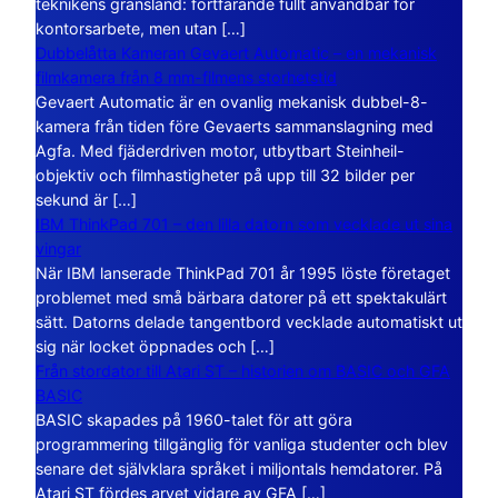
teknikens gränsland: fortfarande fullt användbar för
kontorsarbete, men utan […]
Dubbelåtta Kameran Gevaert Automatic – en mekanisk
filmkamera från 8 mm-filmens storhetstid
Gevaert Automatic är en ovanlig mekanisk dubbel-8-
kamera från tiden före Gevaerts sammanslagning med
Agfa. Med fjäderdriven motor, utbytbart Steinheil-
objektiv och filmhastigheter på upp till 32 bilder per
sekund är […]
IBM ThinkPad 701 – den lilla datorn som vecklade ut sina
vingar
När IBM lanserade ThinkPad 701 år 1995 löste företaget
problemet med små bärbara datorer på ett spektakulärt
sätt. Datorns delade tangentbord vecklade automatiskt ut
sig när locket öppnades och […]
Från stordator till Atari ST – historien om BASIC och GFA
BASIC
BASIC skapades på 1960-talet för att göra
programmering tillgänglig för vanliga studenter och blev
senare det självklara språket i miljontals hemdatorer. På
Atari ST fördes arvet vidare av GFA […]