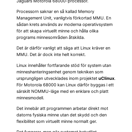
Jaguars Motorola 68000-processor.
Processorn saknar en så kallad Memory
Management Unit, vanligtvis förkortad MMU. En
sådan krets används av moderna operativsystem
för att skapa virtuellt minne och hålla olika
programs minnesområden åtskilda.
Det är därför vanligt att säga att Linux kräver en
MMU. Det är dock inte helt korrekt.
Linux innehåller fortfarande stöd för system utan
minneshanteringsenhet genom tekniken som
ursprungligen utvecklades inom projektet
uClinux
.
För Motorola 68000 kan Linux därför byggas i ett
särskilt NOMMU-läge med en enklare och platt
minnesmodell.
Det innebär att programmen arbetar direkt mot
datorns fysiska minne utan det skydd och den
flexibilitet som virtuellt minne normalt ger.
Det fungerar, men gör systemet betydligt