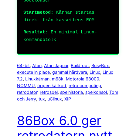
bootloader
Startmetod:
Kärnan startas
direkt från kassettens ROM
Resultat:
En minimal Linux-
kommandotolk
64-bit
, 
Atari
, 
Atari Jaguar
, 
Buildroot
, 
BusyBox
, 
execute in place
, 
gammal hårdvara
, 
Linux
, 
Linux
7.2
, 
Linuxkärnan
, 
m68k
, 
Motorola 68000
, 
NOMMU
, 
öppen källkod
, 
retro computing
, 
retrodator
, 
retrospel
, 
spelhistoria
, 
spelkonsol
, 
Tom
och Jerry
, 
tux
, 
uClinux
, 
XIP
86Box 6.0 ger
retrodatorn nytt