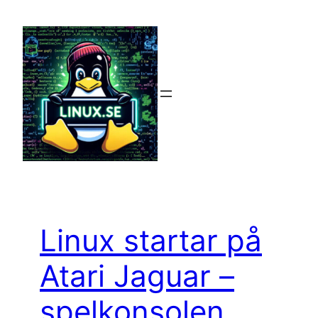
Hoppa
till
innehåll
Linux startar på
Atari Jaguar –
spelkonsolen