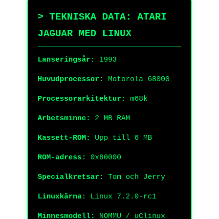
> TEKNISKA DATA: ATARI
JAGUAR MED LINUX
Lanseringsår:
1993
Huvudprocessor:
Motorola 68000
Processorarkitektur:
m68k
Arbetsminne:
2 MB RAM
Kassett-ROM:
Upp till 6 MB
ROM-adress:
0x80000
Specialkretsar:
Tom och Jerry
Linuxkärna:
Linux 7.2.0-rc1
Minnesmodell:
NOMMU / uClinux