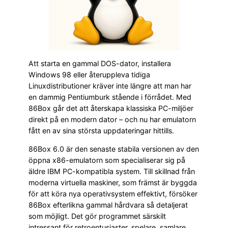
Att starta en gammal DOS-dator, installera
Windows 98 eller återuppleva tidiga
Linuxdistributioner kräver inte längre att man har
en dammig Pentiumburk stående i förrådet. Med
86Box går det att återskapa klassiska PC-miljöer
direkt på en modern dator – och nu har emulatorn
fått en av sina största uppdateringar hittills.
86Box 6.0 är den senaste stabila versionen av den
öppna x86-emulatorn som specialiserar sig på
äldre IBM PC-kompatibla system. Till skillnad från
moderna virtuella maskiner, som främst är byggda
för att köra nya operativsystem effektivt, försöker
86Box efterlikna gammal hårdvara så detaljerat
som möjligt. Det gör programmet särskilt
intressant för retroentusiaster, spelare, samlare