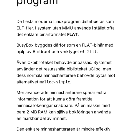
program
De flesta moderna Linuxprogram distribueras som
ELF-filer. I system utan MMU används i stället ofta
det enklare binärformatet
FLAT
.
BusyBox byggdes därför som en FLAT-binär med
hjälp av Buildroot och verktyget
.
elf2flt
Även C-biblioteket behövde anpassas. Systemet
använder det resurssnåla biblioteket uClibc, men
dess normala minneshanterare behövde bytas mot
alternativet
.
malloc-simple
Mer avancerade minneshanterare sparar extra
information för att kunna göra framtida
minnesallokeringar snabbare. På en maskin med
bara 2 MB RAM kan själva bokföringen använda
en märkbar del av minnet.
Den enklare minneshanteraren är mindre effektiv