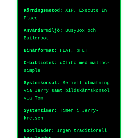
Körningsmetod:
XIP, Execute In
Place
Användarmiljö:
BusyBox och
Buildroot
Binärformat:
FLAT, bFLT
C-bibliotek:
uClibc med malloc-
simple
Systemkonsol:
Seriell utmatning
via Jerry samt bildskärmskonsol
via Tom
Systemtimer:
Timer i Jerry-
kretsen
Bootloader:
Ingen traditionell