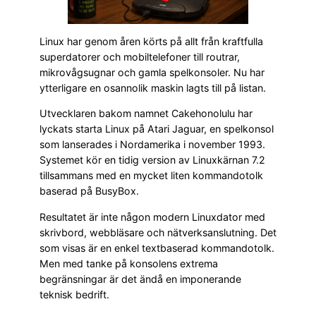
Linux har genom åren körts på allt från kraftfulla
superdatorer och mobiltelefoner till routrar,
mikrovågsugnar och gamla spelkonsoler. Nu har
ytterligare en osannolik maskin lagts till på listan.
Utvecklaren bakom namnet Cakehonolulu har
lyckats starta Linux på Atari Jaguar, en spelkonsol
som lanserades i Nordamerika i november 1993.
Systemet kör en tidig version av Linuxkärnan 7.2
tillsammans med en mycket liten kommandotolk
baserad på BusyBox.
Resultatet är inte någon modern Linuxdator med
skrivbord, webbläsare och nätverksanslutning. Det
som visas är en enkel textbaserad kommandotolk.
Men med tanke på konsolens extrema
begränsningar är det ändå en imponerande
teknisk bedrift.