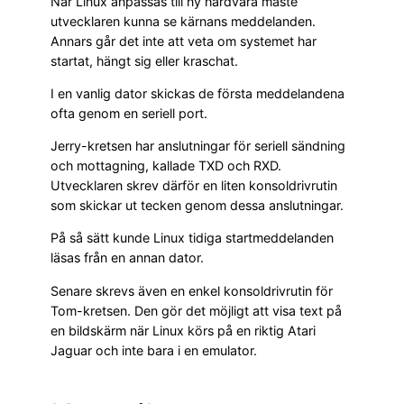
När Linux anpassas till ny hårdvara måste
utvecklaren kunna se kärnans meddelanden.
Annars går det inte att veta om systemet har
startat, hängt sig eller kraschat.
I en vanlig dator skickas de första meddelandena
ofta genom en seriell port.
Jerry-kretsen har anslutningar för seriell sändning
och mottagning, kallade TXD och RXD.
Utvecklaren skrev därför en liten konsoldrivrutin
som skickar ut tecken genom dessa anslutningar.
På så sätt kunde Linux tidiga startmeddelanden
läsas från en annan dator.
Senare skrevs även en enkel konsoldrivrutin för
Tom-kretsen. Den gör det möjligt att visa text på
en bildskärm när Linux körs på en riktig Atari
Jaguar och inte bara i en emulator.