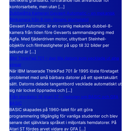
teknikens gränsland: fortfarande fullt användbar för
kontorsarbete, men utan […]
Dubbelåtta Kameran Gevaert Automatic – en mekanisk
filmkamera från 8 mm-filmens storhetstid
Gevaert Automatic är en ovanlig mekanisk dubbel-8-
kamera från tiden före Gevaerts sammanslagning med
Agfa. Med fjäderdriven motor, utbytbart Steinheil-
objektiv och filmhastigheter på upp till 32 bilder per
sekund är […]
IBM ThinkPad 701 – den lilla datorn som vecklade ut sina
vingar
När IBM lanserade ThinkPad 701 år 1995 löste företaget
problemet med små bärbara datorer på ett spektakulärt
sätt. Datorns delade tangentbord vecklade automatiskt ut
sig när locket öppnades och […]
Från stordator till Atari ST – historien om BASIC och GFA
BASIC
BASIC skapades på 1960-talet för att göra
programmering tillgänglig för vanliga studenter och blev
senare det självklara språket i miljontals hemdatorer. På
Atari ST fördes arvet vidare av GFA […]