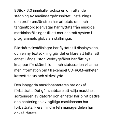
86Box 6.0 innehåller också en omfattande
städning av användargränssnittet. Inställnings-
och preferensfönstren har arbetats om, och
tangentbordsgenvägar har flyttats från enskilda
maskininställningar till ett mer centralt system i
programmets globala inställningar.
Bildskärmsinställningar har flyttats till displaysidan,
och en ny textsökning gör det enklare att hitta rätt
enhet i långa listor. Verktygsfältet har fått nya
knappar för skärmbilder, och statusraden visar nu
mer information om till exempel CD-ROM-enheter,
kassettstatus och skrivskydd.
Den inbyggda maskinhanteraren har också
förbättrats. Det går snabbare att välja maskiner,
sorteringen av datorer och enheter har blivit bättre
och hanteringen av ogiltiga maskinnamn har
förbättrats. Flera mindre fel i managerdelen har
också rättats.