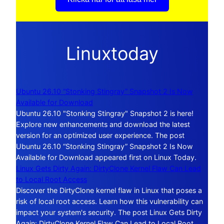
Linuxtoday
Ubuntu 26.10 “Stonking Stingray” Snapshot 2 Is Now
Available for Download
Ubuntu 26.10 "Stonking Stingray" Snapshot 2 is here!
Explore new enhancements and download the latest
version for an optimized user experience. The post
Ubuntu 26.10 “Stonking Stingray” Snapshot 2 Is Now
Available for Download appeared first on Linux Today.
Linux Gets Dirty Again: DirtyClone Kernel Flaw Can Lead
to Local Root Access
Discover the DirtyClone kernel flaw in Linux that poses a
risk of local root access. Learn how this vulnerability can
impact your system's security. The post Linux Gets Dirty
Again: DirtyClone Kernel Flaw Can Lead to Local Root