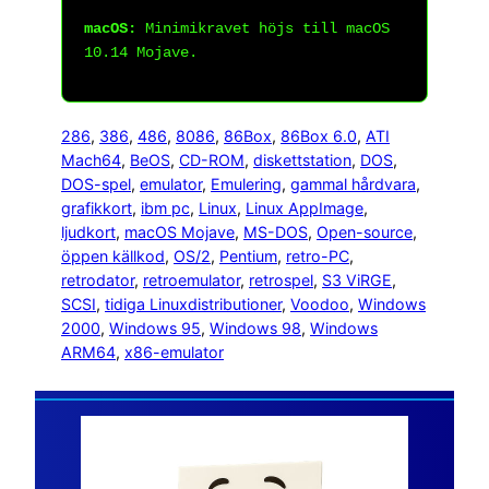
macOS:
Minimikravet höjs till macOS
10.14 Mojave.
286
, 
386
, 
486
, 
8086
, 
86Box
, 
86Box 6.0
, 
ATI
Mach64
, 
BeOS
, 
CD-ROM
, 
diskettstation
, 
DOS
, 
DOS-spel
, 
emulator
, 
Emulering
, 
gammal hårdvara
, 
grafikkort
, 
ibm pc
, 
Linux
, 
Linux AppImage
, 
ljudkort
, 
macOS Mojave
, 
MS-DOS
, 
Open-source
, 
öppen källkod
, 
OS/2
, 
Pentium
, 
retro-PC
, 
retrodator
, 
retroemulator
, 
retrospel
, 
S3 ViRGE
, 
SCSI
, 
tidiga Linuxdistributioner
, 
Voodoo
, 
Windows
2000
, 
Windows 95
, 
Windows 98
, 
Windows
ARM64
, 
x86-emulator