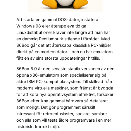
Att starta en gammal DOS-dator, installera
Windows 98 eller återuppleva tidiga
Linuxdistributioner kräver inte längre att man har
en dammig Pentiumburk stående i förrådet. Med
86Box går det att återskapa klassiska PC-miljöer
direkt på en modern dator – och nu har emulatorn
fått en av sina största uppdateringar hittills.
86Box 6.0 är den senaste stabila versionen av den
öppna x86-emulatorn som specialiserar sig på
äldre IBM PC-kompatibla system. Till skillnad från
moderna virtuella maskiner, som främst är byggda
för att köra nya operativsystem effektivt, försöker
86Box efterlikna gammal hårdvara så detaljerat
som möjligt. Det gör programmet särskilt
intressant för retroentusiaster, spelare, samlare
och alla som vill testa äldre programvara i en mer
historiskt korrekt miljö.