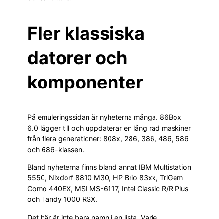
Fler klassiska
datorer och
komponenter
På emuleringssidan är nyheterna många. 86Box
6.0 lägger till och uppdaterar en lång rad maskiner
från flera generationer: 808x, 286, 386, 486, 586
och 686-klassen.
Bland nyheterna finns bland annat IBM Multistation
5550, Nixdorf 8810 M30, HP Brio 83xx, TriGem
Como 440EX, MSI MS-6117, Intel Classic R/R Plus
och Tandy 1000 RSX.
Det här är inte bara namn i en lista. Varje