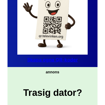
Skapa egna QR-koder
annons
Trasig dator?