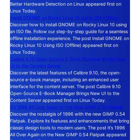
Better Hardware Detection on Linux appeared first on
Linux Today.
Install GNOME on Rocky Linux 10 Using ISO (Offline)
Discover how to install GNOME on Rocky Linux 10 using
an ISO file. Follow our step-by-step guide for a seamless
offline installation experience. The post Install GNOME on
Rocky Linux 10 Using ISO (Offline) appeared first on
Linux Today.
Calibre 9.10 Open-Source E-Book Manager Brings New
UI to the Content Server
Discover the latest features of Calibre 9.10, the open-
source e-book manager, including an enhanced user
interface for the content server. The post Calibre 9.10
Open-Source E-Book Manager Brings New UI to the
Content Server appeared first on Linux Today.
It’s 1996 All Over Again on the New GIMP 0.54 Flatpak
Discover the nostalgia of 1996 with the new GIMP 0.54
Flatpak. Explore its features and enhancements that bring
classic design tools to modern users. The post It’s 1996
All Over Again on the New GIMP 0.54 Flatpak appeared