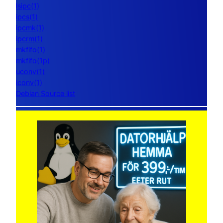
lsipc(1)
ipcs(1)
ipcmk(1)
ipcrm(1)
mkfifo(1)
mkfifo(1p)
uconv(1)
iconv(1)
Debian Source list