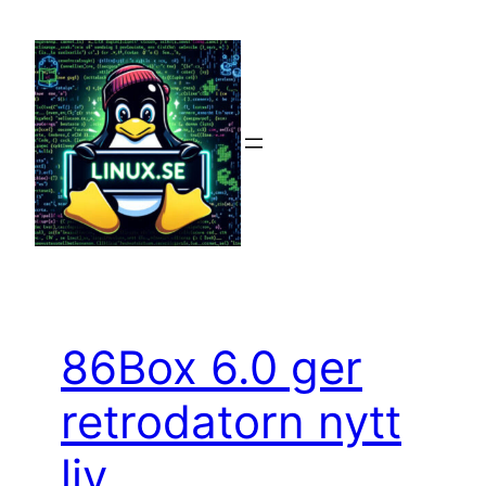
Hoppa
till
innehåll
86Box 6.0 ger
retrodatorn nytt
liv