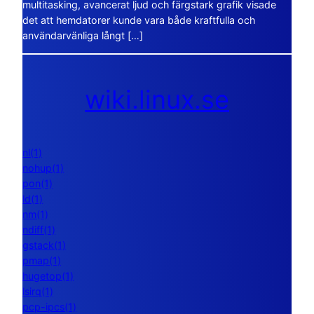
multitasking, avancerat ljud och färgstark grafik visade
det att hemdatorer kunde vara både kraftfulla och
användarvänliga långt […]
wiki.linux.se
nl(1)
nohup(1)
pon(1)
ld(1)
nm(1)
ndiff(1)
gstack(1)
pmap(1)
hugetop(1)
lsirq(1)
pcp-ipcs(1)