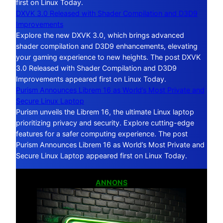
first on Linux Today.
DXVK 3.0 Released with Shader Compilation and D3D9
Improvements
Explore the new DXVK 3.0, which brings advanced
shader compilation and D3D9 enhancements, elevating
your gaming experience to new heights. The post DXVK
3.0 Released with Shader Compilation and D3D9
Improvements appeared first on Linux Today.
Purism Announces Librem 16 as World’s Most Private and
Secure Linux Laptop
Purism unveils the Librem 16, the ultimate Linux laptop
prioritizing privacy and security. Explore cutting-edge
features for a safer computing experience. The post
Purism Announces Librem 16 as World’s Most Private and
Secure Linux Laptop appeared first on Linux Today.
ANNONS