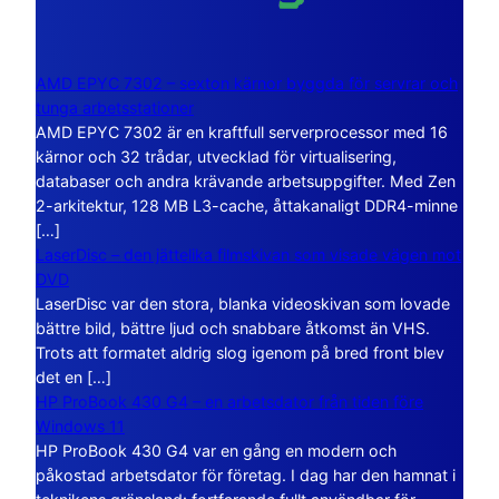
AMD EPYC 7302 – sexton kärnor byggda för servrar och
tunga arbetsstationer
AMD EPYC 7302 är en kraftfull serverprocessor med 16
kärnor och 32 trådar, utvecklad för virtualisering,
databaser och andra krävande arbetsuppgifter. Med Zen
2-arkitektur, 128 MB L3-cache, åttakanaligt DDR4-minne
[…]
LaserDisc – den jättelika filmskivan som visade vägen mot
DVD
LaserDisc var den stora, blanka videoskivan som lovade
bättre bild, bättre ljud och snabbare åtkomst än VHS.
Trots att formatet aldrig slog igenom på bred front blev
det en […]
HP ProBook 430 G4 – en arbetsdator från tiden före
Windows 11
HP ProBook 430 G4 var en gång en modern och
påkostad arbetsdator för företag. I dag har den hamnat i