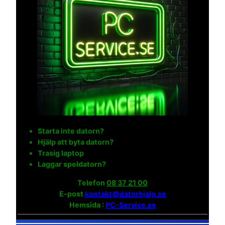
Starta inte datorn?
Hjälp att byta datorn?
Trasig laptop
Laggar speldatorn?
Telefon
08 37 21 00
E-post
kontakt@datorhjalp.se
Hemsida :
PC-Service.se