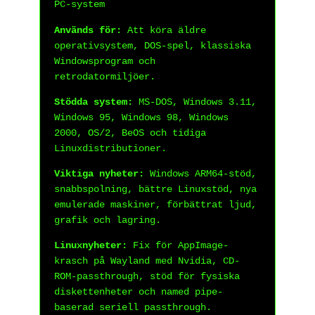
PC-system
Används för:
Att köra äldre
operativsystem, DOS-spel, klassiska
Windowsprogram och
retrodatormiljöer.
Stödda system:
MS-DOS, Windows 3.11,
Windows 95, Windows 98, Windows
2000, OS/2, BeOS och tidiga
Linuxdistributioner.
Viktiga nyheter:
Windows ARM64-stöd,
snabbspolning, bättre Linuxstöd, nya
emulerade maskiner, förbättrat ljud,
grafik och lagring.
Linuxnyheter:
Fix för AppImage-
krasch på Wayland med Nvidia, CD-
ROM-passthrough, stöd för fysiska
diskettenheter och named pipe-
baserad seriell passthrough.