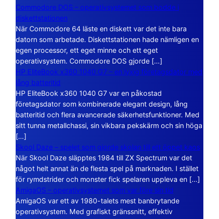
Commodore DOS – operativsystemet som bodde i
diskettstationen
När Commodore 64 läste en diskett var det inte bara
datorn som arbetade. Diskettstationen hade nämligen en
egen processor, ett eget minne och ett eget
operativsystem. Commodore DOS gjorde […]
HP EliteBook x360 1040 G7 – en lyxig företagsdator med
lång batteritid
HP EliteBook x360 1040 G7 var en påkostad
företagsdator som kombinerade elegant design, lång
batteritid och flera avancerade säkerhetsfunktioner. Med
sitt tunna metallchassi, sin vikbara pekskärm och sin höga
[…]
Skool Daze – spelet som gjorde skolan till ett öppet kaos
När Skool Daze släpptes 1984 till ZX Spectrum var det
något helt annat än de flesta spel på marknaden. I stället
för rymdstrider och monster fick spelaren uppleva en […]
AmigaOS – operativsystemet som var före sin tid
AmigaOS var ett av 1980-talets mest banbrytande
operativsystem. Med grafiskt gränssnitt, effektiv