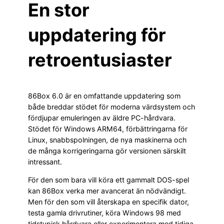
En stor
uppdatering för
retroentusiaster
86Box 6.0 är en omfattande uppdatering som
både breddar stödet för moderna värdsystem och
fördjupar emuleringen av äldre PC-hårdvara.
Stödet för Windows ARM64, förbättringarna för
Linux, snabbspolningen, de nya maskinerna och
de många korrigeringarna gör versionen särskilt
intressant.
För den som bara vill köra ett gammalt DOS-spel
kan 86Box verka mer avancerat än nödvändigt.
Men för den som vill återskapa en specifik dator,
testa gamla drivrutiner, köra Windows 98 med
tidstypisk hårdvara eller experimentera med tidiga