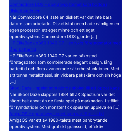
Commodore DOS – operativsystemet som bodde i
diskettstationen
När Commodore 64 läste en diskett var det inte bara
datorn som arbetade. Diskettstationen hade nämligen en
egen processor, ett eget minne och ett eget
operativsystem. Commodore DOS gjorde […]
HP EliteBook x360 1040 G7 – en lyxig företagsdator med
lång batteritid
HP EliteBook x360 1040 G7 var en påkostad
företagsdator som kombinerade elegant design, lång
batteritid och flera avancerade säkerhetsfunktioner. Med
sitt tunna metallchassi, sin vikbara pekskärm och sin höga
[…]
Skool Daze – spelet som gjorde skolan till ett öppet kaos
När Skool Daze släpptes 1984 till ZX Spectrum var det
något helt annat än de flesta spel på marknaden. I stället
för rymdstrider och monster fick spelaren uppleva en […]
AmigaOS – operativsystemet som var före sin tid
AmigaOS var ett av 1980-talets mest banbrytande
operativsystem. Med grafiskt gränssnitt, effektiv