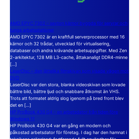
AMD EPYC 7302 – sexton kärnor byggda för servrar och
tunga arbetsstationer
AMD EPYC 7302 är en kraftfull serverprocessor med 16
kärnor och 32 trådar, utvecklad för virtualisering,
databaser och andra krävande arbetsuppgifter. Med Zen
2-arkitektur, 128 MB L3-cache, åttakanaligt DDR4-minne
[…]
LaserDisc – den jättelika filmskivan som visade vägen mot
DVD
LaserDisc var den stora, blanka videoskivan som lovade
bättre bild, bättre ljud och snabbare åtkomst än VHS.
Trots att formatet aldrig slog igenom på bred front blev
det en […]
HP ProBook 430 G4 – en arbetsdator från tiden före
Windows 11
HP ProBook 430 G4 var en gång en modern och
påkostad arbetsdator för företag. I dag har den hamnat i