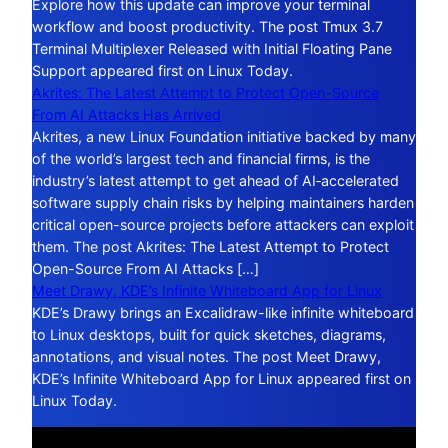
Explore how this update can improve your terminal
workflow and boost productivity. The post Tmux 3.7
Terminal Multiplexer Released with Initial Floating Pane
Support appeared first on Linux Today.
Akrites: The Latest Attempt to Protect Open-Source
From AI Attacks Has Arrived
Akrites, a new Linux Foundation initiative backed by many
of the world’s largest tech and financial firms, is the
industry’s latest attempt to get ahead of AI‑accelerated
software supply chain risks by helping maintainers harden
critical open-source projects before attackers can exploit
them. The post Akrites: The Latest Attempt to Protect
Open-Source From AI Attacks […]
Meet Drawy, KDE’s Infinite Whiteboard App for Linux
KDE’s Drawy brings an Excalidraw-like infinite whiteboard
to Linux desktops, built for quick sketches, diagrams,
annotations, and visual notes. The post Meet Drawy,
KDE’s Infinite Whiteboard App for Linux appeared first on
Linux Today.