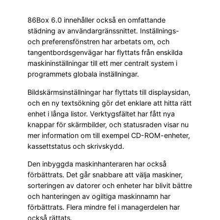
86Box 6.0 innehåller också en omfattande
städning av användargränssnittet. Inställnings-
och preferensfönstren har arbetats om, och
tangentbordsgenvägar har flyttats från enskilda
maskininställningar till ett mer centralt system i
programmets globala inställningar.
Bildskärmsinställningar har flyttats till displaysidan,
och en ny textsökning gör det enklare att hitta rätt
enhet i långa listor. Verktygsfältet har fått nya
knappar för skärmbilder, och statusraden visar nu
mer information om till exempel CD-ROM-enheter,
kassettstatus och skrivskydd.
Den inbyggda maskinhanteraren har också
förbättrats. Det går snabbare att välja maskiner,
sorteringen av datorer och enheter har blivit bättre
och hanteringen av ogiltiga maskinnamn har
förbättrats. Flera mindre fel i managerdelen har
också rättats.