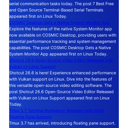
serial communication tasks today. The post 7 Best Free
and Open Source Terminal-Based Serial Terminals
appeared first on Linux Today.
COSMIC Desktop Gets a Native System Monitor App
Explore the features of the native System Monitor app
now available on COSMIC Desktop, providing users with
essential performance tracking and system management
capabilities. The post COSMIC Desktop Gets a Native
System Monitor App appeared first on Linux Today.
Shotcut 26.6 Open-Source Video Editor Released with
Vulkan on Linux Support
Shotcut 26.6 is here! Experience enhanced performance
with Vulkan support on Linux. Dive into the features of
this versatile open-source video editing software. The
post Shotcut 26.6 Open-Source Video Editor Released
with Vulkan on Linux Support appeared first on Linux
Today.
Tmux 3.7 Terminal Multiplexer Released with Initial
Floating Pane Support
Tmux 3.7 has arrived, introducing floating pane support.