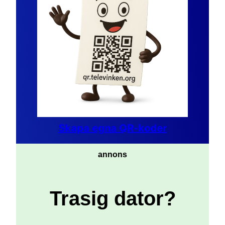
Skapa egna QR-koder
annons
Trasig dator?