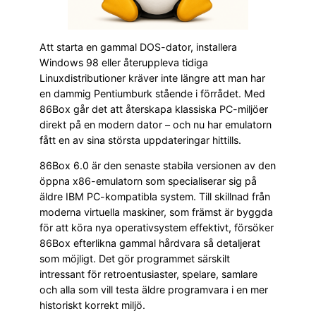
Att starta en gammal DOS-dator, installera
Windows 98 eller återuppleva tidiga
Linuxdistributioner kräver inte längre att man har
en dammig Pentiumburk stående i förrådet. Med
86Box går det att återskapa klassiska PC-miljöer
direkt på en modern dator – och nu har emulatorn
fått en av sina största uppdateringar hittills.
86Box 6.0 är den senaste stabila versionen av den
öppna x86-emulatorn som specialiserar sig på
äldre IBM PC-kompatibla system. Till skillnad från
moderna virtuella maskiner, som främst är byggda
för att köra nya operativsystem effektivt, försöker
86Box efterlikna gammal hårdvara så detaljerat
som möjligt. Det gör programmet särskilt
intressant för retroentusiaster, spelare, samlare
och alla som vill testa äldre programvara i en mer
historiskt korrekt miljö.