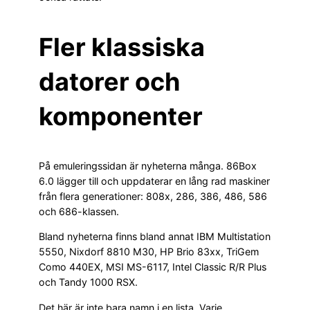
Fler klassiska
datorer och
komponenter
På emuleringssidan är nyheterna många. 86Box
6.0 lägger till och uppdaterar en lång rad maskiner
från flera generationer: 808x, 286, 386, 486, 586
och 686-klassen.
Bland nyheterna finns bland annat IBM Multistation
5550, Nixdorf 8810 M30, HP Brio 83xx, TriGem
Como 440EX, MSI MS-6117, Intel Classic R/R Plus
och Tandy 1000 RSX.
Det här är inte bara namn i en lista. Varje