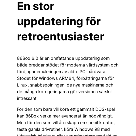
En stor
uppdatering för
retroentusiaster
86Box 6.0 är en omfattande uppdatering som
både breddar stödet för moderna värdsystem och
fördjupar emuleringen av äldre PC-hårdvara.
Stödet för Windows ARM64, förbättringarna för
Linux, snabbspolningen, de nya maskinerna och
de många korrigeringarna gör versionen särskilt
intressant.
För den som bara vill köra ett gammalt DOS-spel
kan 86Box verka mer avancerat än nödvändigt.
Men för den som vill återskapa en specifik dator,
testa gamla drivrutiner, köra Windows 98 med
tidstypisk hårdvara eller experimentera med tidiga