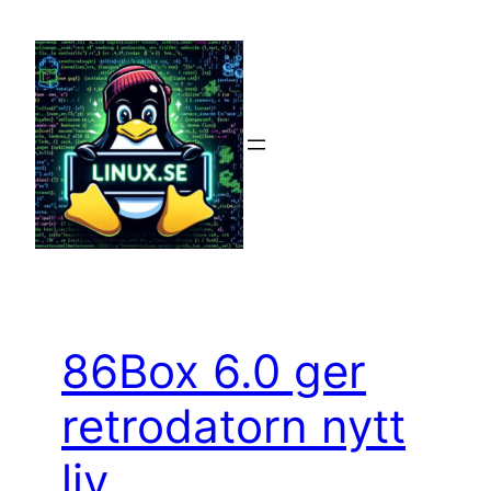
Hoppa
till
innehåll
86Box 6.0 ger
retrodatorn nytt
liv