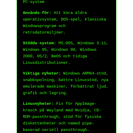
PC-system
Används för:
Att köra äldre
operativsystem, DOS-spel, klassiska
Windowsprogram och
retrodatormiljöer.
Stödda system:
MS-DOS, Windows 3.11,
Windows 95, Windows 98, Windows
2000, OS/2, BeOS och tidiga
Linuxdistributioner.
Viktiga nyheter:
Windows ARM64-stöd,
snabbspolning, bättre Linuxstöd, nya
emulerade maskiner, förbättrat ljud,
grafik och lagring.
Linuxnyheter:
Fix för AppImage-
krasch på Wayland med Nvidia, CD-
ROM-passthrough, stöd för fysiska
diskettenheter och named pipe-
baserad seriell passthrough.