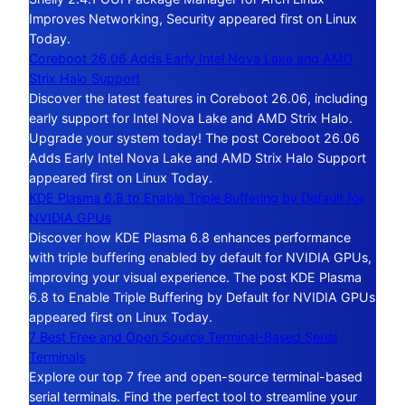
Improves Networking, Security appeared first on Linux
Today.
Coreboot 26.06 Adds Early Intel Nova Lake and AMD
Strix Halo Support
Discover the latest features in Coreboot 26.06, including
early support for Intel Nova Lake and AMD Strix Halo.
Upgrade your system today! The post Coreboot 26.06
Adds Early Intel Nova Lake and AMD Strix Halo Support
appeared first on Linux Today.
KDE Plasma 6.8 to Enable Triple Buffering by Default for
NVIDIA GPUs
Discover how KDE Plasma 6.8 enhances performance
with triple buffering enabled by default for NVIDIA GPUs,
improving your visual experience. The post KDE Plasma
6.8 to Enable Triple Buffering by Default for NVIDIA GPUs
appeared first on Linux Today.
7 Best Free and Open Source Terminal-Based Serial
Terminals
Explore our top 7 free and open-source terminal-based
serial terminals. Find the perfect tool to streamline your