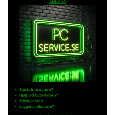
ANNONS
Starta inte datorn?
Hjälp att byta datorn?
Trasig laptop
Laggar speldatorn?