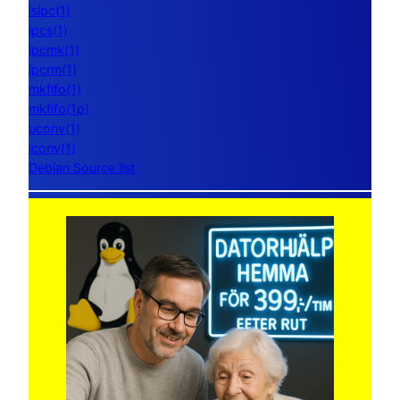
lsipc(1)
ipcs(1)
ipcmk(1)
ipcrm(1)
mkfifo(1)
mkfifo(1p)
uconv(1)
iconv(1)
Debian Source list