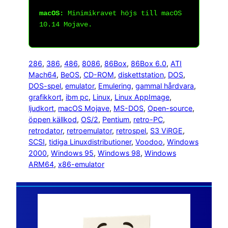
macOS:
Minimikravet höjs till macOS
10.14 Mojave.
286
, 
386
, 
486
, 
8086
, 
86Box
, 
86Box 6.0
, 
ATI
Mach64
, 
BeOS
, 
CD-ROM
, 
diskettstation
, 
DOS
, 
DOS-spel
, 
emulator
, 
Emulering
, 
gammal hårdvara
, 
grafikkort
, 
ibm pc
, 
Linux
, 
Linux AppImage
, 
ljudkort
, 
macOS Mojave
, 
MS-DOS
, 
Open-source
, 
öppen källkod
, 
OS/2
, 
Pentium
, 
retro-PC
, 
retrodator
, 
retroemulator
, 
retrospel
, 
S3 ViRGE
, 
SCSI
, 
tidiga Linuxdistributioner
, 
Voodoo
, 
Windows
2000
, 
Windows 95
, 
Windows 98
, 
Windows
ARM64
, 
x86-emulator