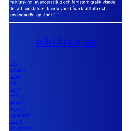
multitasking, avancerat ljud och färgstark grafik visade
det att hemdatorer kunde vara både kraftfulla och
användarvänliga långt […]
wiki.linux.se
nl(1)
nohup(1)
pon(1)
ld(1)
nm(1)
ndiff(1)
gstack(1)
pmap(1)
hugetop(1)
lsirq(1)
pcp-ipcs(1)