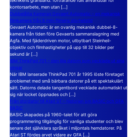
teknikens gränsland: fortfarande fullt användbar för
kontorsarbete, men utan […]
Dubbelåtta Kameran Gevaert Automatic – en mekanisk
filmkamera från 8 mm-filmens storhetstid
Gevaert Automatic är en ovanlig mekanisk dubbel-8-
kamera från tiden före Gevaerts sammanslagning med
Agfa. Med fjäderdriven motor, utbytbart Steinheil-
objektiv och filmhastigheter på upp till 32 bilder per
sekund är […]
IBM ThinkPad 701 – den lilla datorn som vecklade ut sina
vingar
När IBM lanserade ThinkPad 701 år 1995 löste företaget
problemet med små bärbara datorer på ett spektakulärt
sätt. Datorns delade tangentbord vecklade automatiskt ut
sig när locket öppnades och […]
Från stordator till Atari ST – historien om BASIC och GFA
BASIC
BASIC skapades på 1960-talet för att göra
programmering tillgänglig för vanliga studenter och blev
senare det självklara språket i miljontals hemdatorer. På
Atari ST fördes arvet vidare av GFA […]