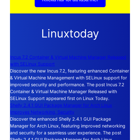
Linuxtoday
Incus 7.2 Container & Virtual Machine Manager Released
with SELinux Support
Discover the new Incus 7.2, featuring enhanced Container
& Virtual Machine Management with SELinux support for
improved security and performance. The post Incus 7.2
Container & Virtual Machine Manager Released with
SELinux Support appeared first on Linux Today.
Shelly 2.4.1 GUI Package Manager for Arch Linux
Improves Networking, Security
Discover the enhanced Shelly 2.4.1 GUI Package
Manager for Arch Linux, featuring improved networking
and security for a seamless user experience. The post
Shelly 2.4.1 GUI Package Manager for Arch Linux