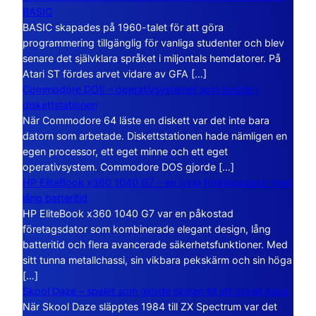
BASIC
BASIC skapades på 1960-talet för att göra
programmering tillgänglig för vanliga studenter och blev
senare det självklara språket i miljontals hemdatorer. På
Atari ST fördes arvet vidare av GFA […]
Commodore DOS – operativsystemet som bodde i
diskettstationen
När Commodore 64 läste en diskett var det inte bara
datorn som arbetade. Diskettstationen hade nämligen en
egen processor, ett eget minne och ett eget
operativsystem. Commodore DOS gjorde […]
HP EliteBook x360 1040 G7 – en lyxig företagsdator med
lång batteritid
HP EliteBook x360 1040 G7 var en påkostad
företagsdator som kombinerade elegant design, lång
batteritid och flera avancerade säkerhetsfunktioner. Med
sitt tunna metallchassi, sin vikbara pekskärm och sin höga
[…]
Skool Daze – spelet som gjorde skolan till ett öppet kaos
När Skool Daze släpptes 1984 till ZX Spectrum var det