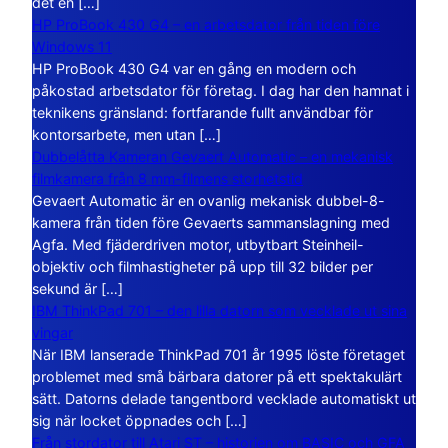
det en […]
HP ProBook 430 G4 – en arbetsdator från tiden före
Windows 11
HP ProBook 430 G4 var en gång en modern och
påkostad arbetsdator för företag. I dag har den hamnat i
teknikens gränsland: fortfarande fullt användbar för
kontorsarbete, men utan […]
Dubbelåtta Kameran Gevaert Automatic – en mekanisk
filmkamera från 8 mm-filmens storhetstid
Gevaert Automatic är en ovanlig mekanisk dubbel-8-
kamera från tiden före Gevaerts sammanslagning med
Agfa. Med fjäderdriven motor, utbytbart Steinheil-
objektiv och filmhastigheter på upp till 32 bilder per
sekund är […]
IBM ThinkPad 701 – den lilla datorn som vecklade ut sina
vingar
När IBM lanserade ThinkPad 701 år 1995 löste företaget
problemet med små bärbara datorer på ett spektakulärt
sätt. Datorns delade tangentbord vecklade automatiskt ut
sig när locket öppnades och […]
Från stordator till Atari ST – historien om BASIC och GFA