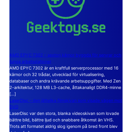
AMD EPYC 7302 – sexton kärnor byggda för servrar och
tunga arbetsstationer
AMD EPYC 7302 är en kraftfull serverprocessor med 16
kärnor och 32 trådar, utvecklad för virtualisering,
databaser och andra krävande arbetsuppgifter. Med Zen
2-arkitektur, 128 MB L3-cache, åttakanaligt DDR4-minne
[…]
LaserDisc – den jättelika filmskivan som visade vägen mot
DVD
LaserDisc var den stora, blanka videoskivan som lovade
bättre bild, bättre ljud och snabbare åtkomst än VHS.
Trots att formatet aldrig slog igenom på bred front blev