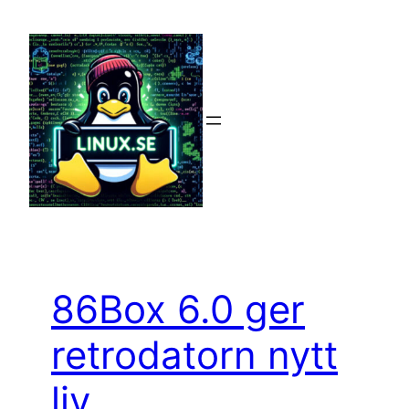
Hoppa
till
innehåll
86Box 6.0 ger
retrodatorn nytt
liv