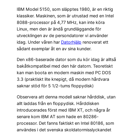
IBM Model 5150, som släpptes 1980, är en riktig
klassiker. Maskinen, som är utrustad med en Intel
8088-processor på 4,77 MHz, kan inte köra
Linux, men den är ändå grundläggande för
utvecklingen av de persondatorer vi använder
idag. Under våren har
Datorhjälp
renoverat ett
sådant exemplar åt en av sina kunder.
Den x86-baserade dator som du kör idag är alltså
bakåtkompatibel med den här datorn. Teoretiskt
kan man boota en modern maskin med PC DOS
3.3 (praktiskt lite knepigt, då modern hårdvara
saknar stöd för 5 1/2-tums floppydisk)
Observera att denna modell saknar hårddisk, utan
allt laddas från en floppydisk. Hårddisken
introducerades först med IBM XT, och några år
senare kom IBM AT som hade en 80286-
processor. Det fanns faktiskt en Intel 80186, som
användes i det svenska skoldatormisslyckandet