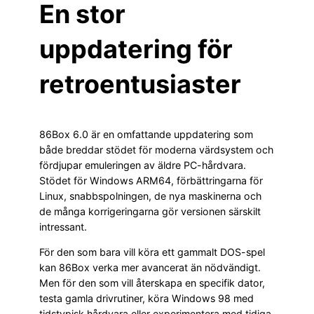
En stor
uppdatering för
retroentusiaster
86Box 6.0 är en omfattande uppdatering som
både breddar stödet för moderna värdsystem och
fördjupar emuleringen av äldre PC-hårdvara.
Stödet för Windows ARM64, förbättringarna för
Linux, snabbspolningen, de nya maskinerna och
de många korrigeringarna gör versionen särskilt
intressant.
För den som bara vill köra ett gammalt DOS-spel
kan 86Box verka mer avancerat än nödvändigt.
Men för den som vill återskapa en specifik dator,
testa gamla drivrutiner, köra Windows 98 med
tidstypisk hårdvara eller experimentera med tidiga