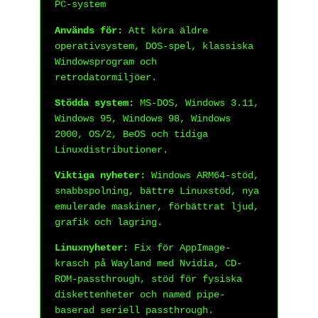
PC-system
Används för:
Att köra äldre
operativsystem, DOS-spel, klassiska
Windowsprogram och
retrodatormiljöer.
Stödda system:
MS-DOS, Windows 3.11,
Windows 95, Windows 98, Windows
2000, OS/2, BeOS och tidiga
Linuxdistributioner.
Viktiga nyheter:
Windows ARM64-stöd,
snabbspolning, bättre Linuxstöd, nya
emulerade maskiner, förbättrat ljud,
grafik och lagring.
Linuxnyheter:
Fix för AppImage-
krasch på Wayland med Nvidia, CD-
ROM-passthrough, stöd för fysiska
diskettenheter och named pipe-
baserad seriell passthrough.