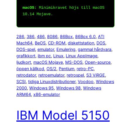
macOS:
Minimikravet höjs till macOS
10.14 Mojave.
286
, 
386
, 
486
, 
8086
, 
86Box
, 
86Box 6.0
, 
ATI
Mach64
, 
BeOS
, 
CD-ROM
, 
diskettstation
, 
DOS
, 
DOS-spel
, 
emulator
, 
Emulering
, 
gammal hårdvara
, 
grafikkort
, 
ibm pc
, 
Linux
, 
Linux AppImage
, 
ljudkort
, 
macOS Mojave
, 
MS-DOS
, 
Open-source
, 
öppen källkod
, 
OS/2
, 
Pentium
, 
retro-PC
, 
retrodator
, 
retroemulator
, 
retrospel
, 
S3 ViRGE
, 
SCSI
, 
tidiga Linuxdistributioner
, 
Voodoo
, 
Windows
2000
, 
Windows 95
, 
Windows 98
, 
Windows
ARM64
, 
x86-emulator
IBM Model 5150