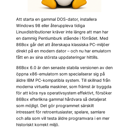
Att starta en gammal DOS-dator, installera
Windows 98 eller återuppleva tidiga
Linuxdistributioner kräver inte längre att man har
en dammig Pentiumburk stående i förrådet. Med
86Box går det att återskapa klassiska PC-miljöer
direkt på en modern dator – och nu har emulatorn
fått en av sina största uppdateringar hittills.
86Box 6.0 är den senaste stabila versionen av den
öppna x86-emulatorn som specialiserar sig på
äldre IBM PC-kompatibla system. Till skillnad från
moderna virtuella maskiner, som främst är byggda
för att köra nya operativsystem effektivt, försöker
86Box efterlikna gammal hårdvara så detaljerat
som möjligt. Det gör programmet särskilt
intressant för retroentusiaster, spelare, samlare
och alla som vill testa äldre programvara i en mer
historiskt korrekt miljö.