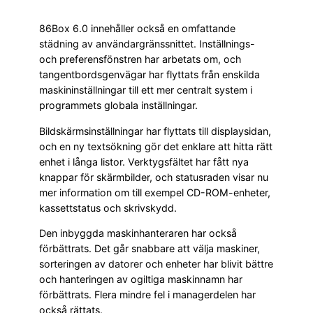
86Box 6.0 innehåller också en omfattande
städning av användargränssnittet. Inställnings-
och preferensfönstren har arbetats om, och
tangentbordsgenvägar har flyttats från enskilda
maskininställningar till ett mer centralt system i
programmets globala inställningar.
Bildskärmsinställningar har flyttats till displaysidan,
och en ny textsökning gör det enklare att hitta rätt
enhet i långa listor. Verktygsfältet har fått nya
knappar för skärmbilder, och statusraden visar nu
mer information om till exempel CD-ROM-enheter,
kassettstatus och skrivskydd.
Den inbyggda maskinhanteraren har också
förbättrats. Det går snabbare att välja maskiner,
sorteringen av datorer och enheter har blivit bättre
och hanteringen av ogiltiga maskinnamn har
förbättrats. Flera mindre fel i managerdelen har
också rättats.