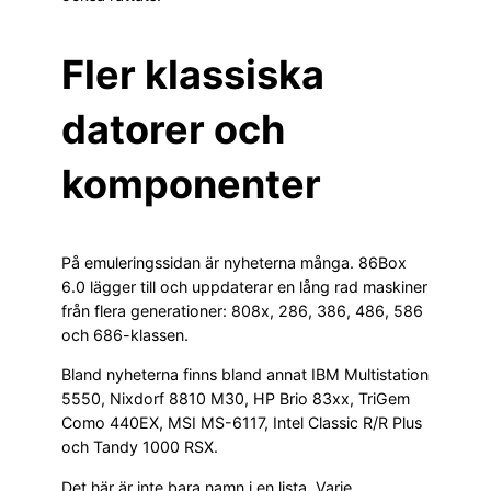
Fler klassiska
datorer och
komponenter
På emuleringssidan är nyheterna många. 86Box
6.0 lägger till och uppdaterar en lång rad maskiner
från flera generationer: 808x, 286, 386, 486, 586
och 686-klassen.
Bland nyheterna finns bland annat IBM Multistation
5550, Nixdorf 8810 M30, HP Brio 83xx, TriGem
Como 440EX, MSI MS-6117, Intel Classic R/R Plus
och Tandy 1000 RSX.
Det här är inte bara namn i en lista. Varje