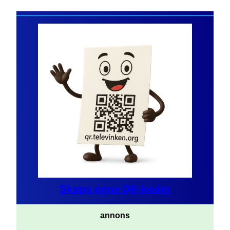
Skapa egna QR-koder
annons