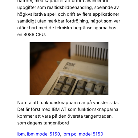
datorer, med kapacitet att utföra avancerade
uppgifter som realtidsbildbehandling, spelande av
högkvalitativa spel, och drift av flera applikationer
samtidigt utan märkbar fördröjning, något som var
otänkbart med de tekniska begränsningarna hos
en 8088 CPU.
Notera att funktionsknapparna är på vänster sida.
Det är först med IBM AT som funktionsknapparna
kommer att vara på den översta tangentraden,
som dagens tangentbord
ibm
, 
ibm model 5150
, 
ibm pc
, 
model 5150