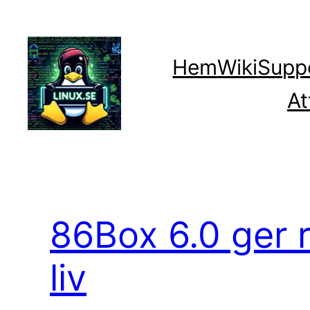
Hoppa
till
innehåll
Hem
Wiki
Supp
At
86Box 6.0 ger r
liv