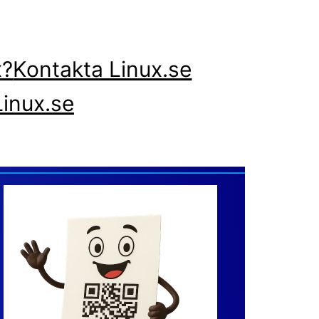
x?
Kontakta Linux.se
inux.se