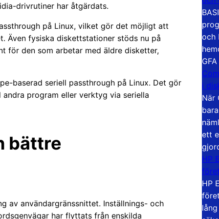
a-drivrutiner har åtgärdats.
BASI
prog
sthrough på Linux, vilket gör det möjligt att
och 
. Även fysiska diskettstationer stöds nu på
hemd
t för den som arbetar med äldre disketter,
GFA
Com
ipe-baserad seriell passthrough på Linux. Det gör
i di
 andra program eller verktyg via seriella
När 
bara
näml
ett 
h bättre
gjor
HP E
före
HP E
före
g av användargränssnittet. Inställnings- och
lång
rdsgenvägar har flyttats från enskilda