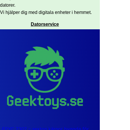
datorer.
Vi hjälper dig med digitala enheter i hemmet.
Datorservice
EPYC 7302 – sexton kärnor byggda för