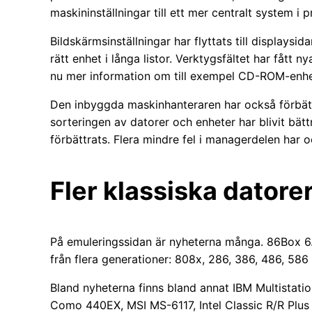
maskininställningar till ett mer centralt system i 
Bildskärmsinställningar har flyttats till displaysi
rätt enhet i långa listor. Verktygsfältet har fått 
nu mer information om till exempel CD-ROM-enhet
Den inbyggda maskinhanteraren har också förbättr
sorteringen av datorer och enheter har blivit bät
förbättrats. Flera mindre fel i managerdelen har o
Fler klassiska dator
På emuleringssidan är nyheterna många. 86Box 6.0
från flera generationer: 808x, 286, 386, 486, 586
Bland nyheterna finns bland annat IBM Multistat
Como 440EX, MSI MS-6117, Intel Classic R/R Plu