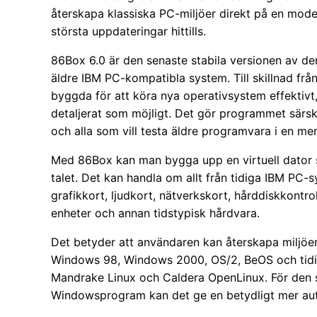
återskapa klassiska PC-miljöer direkt på en mode
största uppdateringar hittills.
86Box 6.0 är den senaste stabila versionen av d
äldre IBM PC-kompatibla system. Till skillnad frå
byggda för att köra nya operativsystem effektivt
detaljerat som möjligt. Det gör programmet särskil
och alla som vill testa äldre programvara i en mer 
Med 86Box kan man bygga upp en virtuell dator
talet. Det kan handla om allt från tidiga IBM PC-
grafikkort, ljudkort, nätverkskort, hårddiskkontr
enheter och annan tidstypisk hårdvara.
Det betyder att användaren kan återskapa miljö
Windows 98, Windows 2000, OS/2, BeOS och tidig
Mandrake Linux och Caldera OpenLinux. För den s
Windowsprogram kan det ge en betydligt mer auten