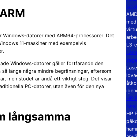
serv
å ARM
AMD 
med 
virt
 för Windows-datorer med ARM64-processorer. Det
arbe
 Windows 11-maskiner med exempelvis
L3-c
r.
Lase
väg
rade Windows-datorer gäller fortfarande den
Lase
n så länge några mindre begränsningar, eftersom
lova
är, men stödet är ändå ett viktigt steg. Det visar
åtko
raditionella PC-datorer, utan även för den nya
igen
HP P
före
om långsamma
HP P
påko
hamn
anvä