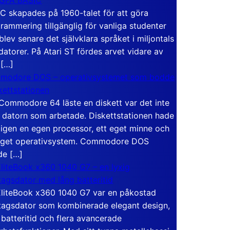
C skapades på 1960-talet för att göra
rammering tillgänglig för vanliga studenter
blev senare det självklara språket i miljontals
atorer. På Atari ST fördes arvet vidare av
 […]
modore DOS – operativsystemet som bodde
skettstationen
Commodore 64 läste en diskett var det inte
 datorn som arbetade. Diskettstationen hade
igen en egen processor, ett eget minne och
eget operativsystem. Commodore DOS
de […]
liteBook x360 1040 G7 – en lyxig
tagsdator med lång batteritid
liteBook x360 1040 G7 var en påkostad
tagsdator som kombinerade elegant design,
 batteritid och flera avancerade