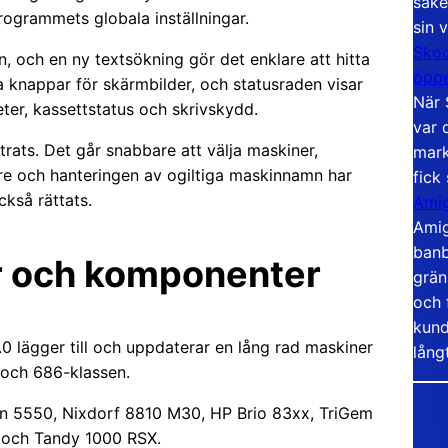
säke
programmets globala inställningar.
sin 
Skoo
dan, och en ny textsökning gör det enklare att hitta
öppe
nya knappar för skärmbilder, och statusraden visar
När 
er, kassettstatus och skrivskydd.
var 
ats. Det går snabbare att välja maskiner,
mark
tre och hanteringen av ogiltiga maskinnamn har
fick
ckså rättats.
Amig
Amig
banb
er och komponenter
grän
och 
kund
 lägger till och uppdaterar en lång rad maskiner
lång
 och 686-klassen.
ion 5550, Nixdorf 8810 M30, HP Brio 83xx, TriGem
s och Tandy 1000 RSX.