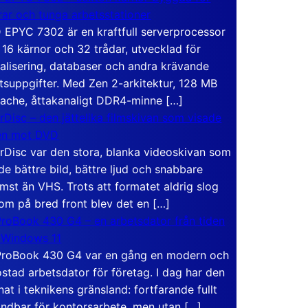
rar och tunga arbetsstationer
EPYC 7302 är en kraftfull serverprocessor
16 kärnor och 32 trådar, utvecklad för
ualisering, databaser och andra krävande
tsuppgifter. Med Zen 2-arkitektur, 128 MB
ache, åttakanaligt DDR4-minne […]
rDisc – den jättelika filmskivan som visade
en mot DVD
rDisc var den stora, blanka videoskivan som
de bättre bild, bättre ljud och snabbare
mst än VHS. Trots att formatet aldrig slog
om på bred front blev det en […]
roBook 430 G4 – en arbetsdator från tiden
 Windows 11
roBook 430 G4 var en gång en modern och
stad arbetsdator för företag. I dag har den
at i teknikens gränsland: fortfarande fullt
ndbar för kontorsarbete, men utan […]