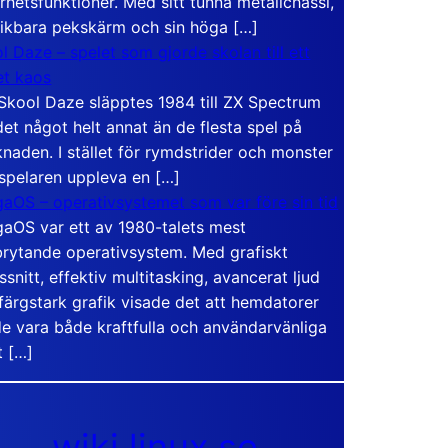
rhetsfunktioner. Med sitt tunna metallchassi,
vikbara pekskärm och sin höga […]
l Daze – spelet som gjorde skolan till ett
t kaos
Skool Daze släpptes 1984 till ZX Spectrum
det något helt annat än de flesta spel på
naden. I stället för rymdstrider och monster
 spelaren uppleva en […]
aOS – operativsystemet som var före sin tid
aOS var ett av 1980-talets mest
rytande operativsystem. Med grafiskt
ssnitt, effektiv multitasking, avancerat ljud
färgstark grafik visade det att hemdatorer
e vara både kraftfulla och användarvänliga
t […]
wiki.linux.se