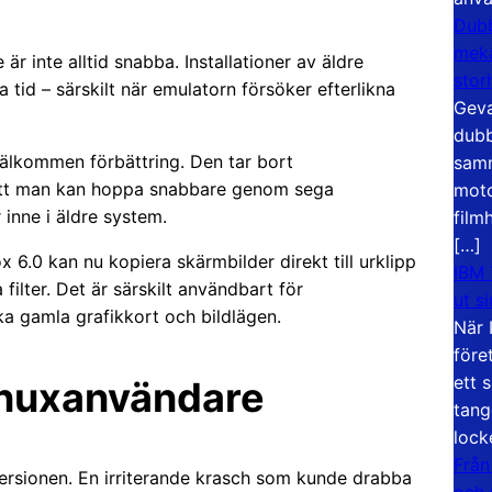
Dubb
meka
 inte alltid snabba. Installationer av äldre
stor
 tid – särskilt när emulatorn försöker efterlikna
Geva
dubb
älkommen förbättring. Den tar bort
samm
 att man kan hoppa snabbare genom sega
moto
r inne i äldre system.
film
[…]
 6.0 kan nu kopiera skärmbilder direkt till urklipp
IBM 
 filter. Det är särskilt användbart för
ut s
ka gamla grafikkort och bildlägen.
När 
före
ett 
Linuxanvändare
tang
lock
Från
versionen. En irriterande krasch som kunde drabba
och