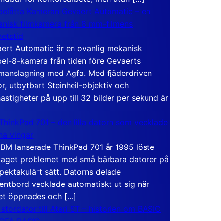
elåtta Kameran Gevaert Automatic – en
nisk filmkamera från 8 mm-filmens
hetstid
ert Automatic är en ovanlig mekanisk
el-8-kamera från tiden före Gevaerts
anslagning med Agfa. Med fjäderdriven
r, utbytbart Steinheil-objektiv och
hastigheter på upp till 32 bilder per sekund är
ThinkPad 701 – den lilla datorn som vecklade
ina vingar
IBM lanserade ThinkPad 701 år 1995 löste
taget problemet med små bärbara datorer på
spektakulärt sätt. Datorns delade
entbord vecklade automatiskt ut sig när
et öppnades och […]
 stordator till Atari ST – historien om BASIC
 GFA BASIC