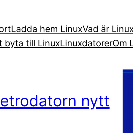
ort
Ladda hem Linux
Vad är Linu
t byta till Linux
Linuxdatorer
Om L
etrodatorn nytt