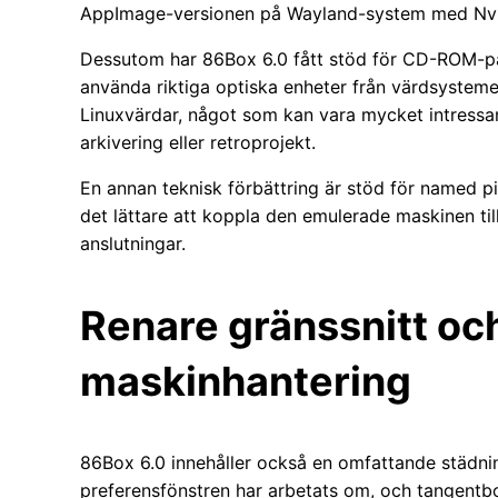
AppImage-versionen på Wayland-system med Nvidi
Dessutom har 86Box 6.0 fått stöd för CD-ROM-pas
använda riktiga optiska enheter från värdsystemet
Linuxvärdar, något som kan vara mycket intressan
arkivering eller retroprojekt.
En annan teknisk förbättring är stöd för named p
det lättare att koppla den emulerade maskinen till
anslutningar.
Renare gränssnitt oc
maskinhantering
86Box 6.0 innehåller också en omfattande städnin
preferensfönstren har arbetats om, och tangentbo