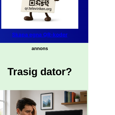
Skapa egna QR-koder
annons
Trasig dator?