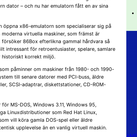
rn dator – och nu har emulatorn fått en av sina
en öppna x86-emulatorn som specialiserar sig på
n moderna virtuella maskiner, som främst är
, försöker 86Box efterlikna gammal hårdvara så
t intressant för retroentusiaster, spelare, samlare
historiskt korrekt miljö.
 som påminner om maskiner från 1980- och 1990-
system till senare datorer med PCI-buss, äldre
oller, SCSI-adaptrar, diskettstationer, CD-ROM-
er för MS-DOS, Windows 3.11, Windows 95,
a Linuxdistributioner som Red Hat Linux,
om vill köra gamla DOS-spel eller äldre
tisk upplevelse än en vanlig virtuell maskin.
AMD 