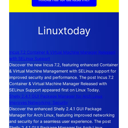
Linuxtoday
Incus 7.2 Container & Virtual Machine Manager Released
with SELinux Support
Discover the new Incus 7.2, featuring enhanced Container
& Virtual Machine Management with SELinux support for
improved security and performance. The post Incus 7.2
Container & Virtual Machine Manager Released with
SELinux Support appeared first on Linux Today.
Shelly 2.4.1 GUI Package Manager for Arch Linux
Improves Networking, Security
Discover the enhanced Shelly 2.4.1 GUI Package
Manager for Arch Linux, featuring improved networking
and security for a seamless user experience. The post
Shelly 2.4.1 GUI Package Manager for Arch Linux