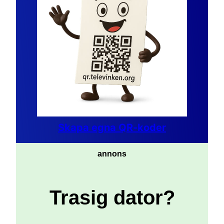
Skapa egna QR-koder
annons
Trasig dator?