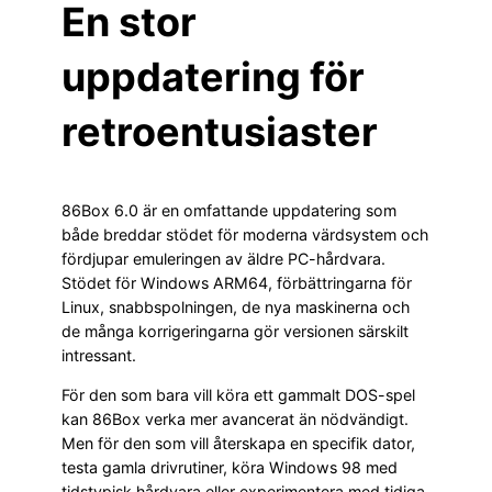
En stor
uppdatering för
retroentusiaster
86Box 6.0 är en omfattande uppdatering som
både breddar stödet för moderna värdsystem och
fördjupar emuleringen av äldre PC-hårdvara.
Stödet för Windows ARM64, förbättringarna för
Linux, snabbspolningen, de nya maskinerna och
de många korrigeringarna gör versionen särskilt
intressant.
För den som bara vill köra ett gammalt DOS-spel
kan 86Box verka mer avancerat än nödvändigt.
Men för den som vill återskapa en specifik dator,
testa gamla drivrutiner, köra Windows 98 med
tidstypisk hårdvara eller experimentera med tidiga