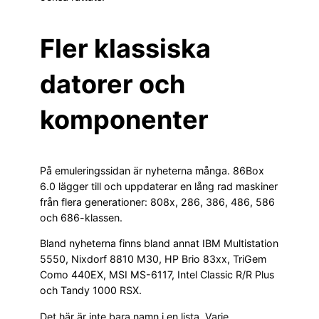
Fler klassiska
datorer och
komponenter
På emuleringssidan är nyheterna många. 86Box
6.0 lägger till och uppdaterar en lång rad maskiner
från flera generationer: 808x, 286, 386, 486, 586
och 686-klassen.
Bland nyheterna finns bland annat IBM Multistation
5550, Nixdorf 8810 M30, HP Brio 83xx, TriGem
Como 440EX, MSI MS-6117, Intel Classic R/R Plus
och Tandy 1000 RSX.
Det här är inte bara namn i en lista. Varje