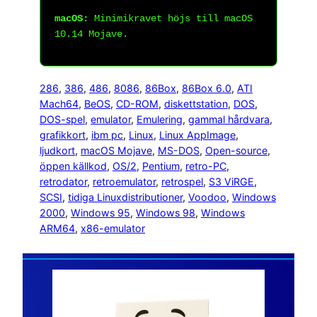
macOS:
Minimikravet höjs till macOS
10.14 Mojave.
286
, 
386
, 
486
, 
8086
, 
86Box
, 
86Box 6.0
, 
ATI
Mach64
, 
BeOS
, 
CD-ROM
, 
diskettstation
, 
DOS
, 
DOS-spel
, 
emulator
, 
Emulering
, 
gammal hårdvara
, 
grafikkort
, 
ibm pc
, 
Linux
, 
Linux AppImage
, 
ljudkort
, 
macOS Mojave
, 
MS-DOS
, 
Open-source
, 
öppen källkod
, 
OS/2
, 
Pentium
, 
retro-PC
, 
retrodator
, 
retroemulator
, 
retrospel
, 
S3 ViRGE
, 
SCSI
, 
tidiga Linuxdistributioner
, 
Voodoo
, 
Windows
2000
, 
Windows 95
, 
Windows 98
, 
Windows
ARM64
, 
x86-emulator