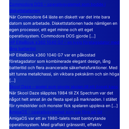
Commodore DOS – operativsystemet som bodde i
diskettstationen
När Commodore 64 läste en diskett var det inte bara
datorn som arbetade. Diskettstationen hade nämligen en
egen processor, ett eget minne och ett eget
operativsystem. Commodore DOS gjorde […]
HP EliteBook x360 1040 G7 – en lyxig företagsdator med
lång batteritid
HP EliteBook x360 1040 G7 var en påkostad
företagsdator som kombinerade elegant design, lång
batteritid och flera avancerade säkerhetsfunktioner. Med
sitt tunna metallchassi, sin vikbara pekskärm och sin höga
[…]
Skool Daze – spelet som gjorde skolan till ett öppet kaos
När Skool Daze släpptes 1984 till ZX Spectrum var det
något helt annat än de flesta spel på marknaden. I stället
för rymdstrider och monster fick spelaren uppleva en […]
AmigaOS – operativsystemet som var före sin tid
AmigaOS var ett av 1980-talets mest banbrytande
operativsystem. Med grafiskt gränssnitt, effektiv