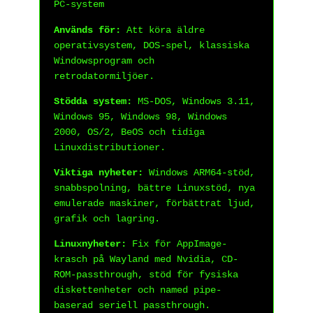
PC-system
Används för:
Att köra äldre
operativsystem, DOS-spel, klassiska
Windowsprogram och
retrodatormiljöer.
Stödda system:
MS-DOS, Windows 3.11,
Windows 95, Windows 98, Windows
2000, OS/2, BeOS och tidiga
Linuxdistributioner.
Viktiga nyheter:
Windows ARM64-stöd,
snabbspolning, bättre Linuxstöd, nya
emulerade maskiner, förbättrat ljud,
grafik och lagring.
Linuxnyheter:
Fix för AppImage-
krasch på Wayland med Nvidia, CD-
ROM-passthrough, stöd för fysiska
diskettenheter och named pipe-
baserad seriell passthrough.