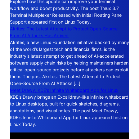
Explore how this update can improve your terminal
workflow and boost productivity. The post Tmux 3.7
Terminal Multiplexer Released with Initial Floating Pane
Support appeared first on Linux Today.
Akrites: The Latest Attempt to Protect Open-Source
From AI Attacks Has Arrived
Akrites, a new Linux Foundation initiative backed by many
of the world’s largest tech and financial firms, is the
industry’s latest attempt to get ahead of AI‑accelerated
software supply chain risks by helping maintainers harden
critical open-source projects before attackers can exploit
them. The post Akrites: The Latest Attempt to Protect
Open-Source From AI Attacks […]
Meet Drawy, KDE’s Infinite Whiteboard App for Linux
KDE’s Drawy brings an Excalidraw-like infinite whiteboard
to Linux desktops, built for quick sketches, diagrams,
annotations, and visual notes. The post Meet Drawy,
KDE’s Infinite Whiteboard App for Linux appeared first on
Linux Today.