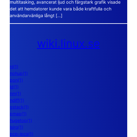
multitasking, avancerat ljud och färgstark grafik visade
det att hemdatorer kunde vara både kraftfulla och
användarvänliga långt […]
wiki.linux.se
nl(1)
nohup(1)
pon(1)
ld(1)
nm(1)
ndiff(1)
gstack(1)
pmap(1)
hugetop(1)
lsirq(1)
pcp-ipcs(1)