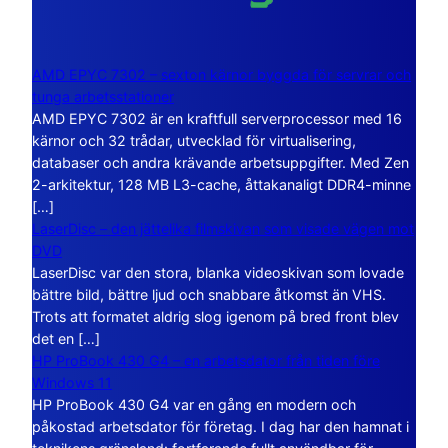
AMD EPYC 7302 – sexton kärnor byggda för servrar och
tunga arbetsstationer
AMD EPYC 7302 är en kraftfull serverprocessor med 16
kärnor och 32 trådar, utvecklad för virtualisering,
databaser och andra krävande arbetsuppgifter. Med Zen
2-arkitektur, 128 MB L3-cache, åttakanaligt DDR4-minne
[…]
LaserDisc – den jättelika filmskivan som visade vägen mot
DVD
LaserDisc var den stora, blanka videoskivan som lovade
bättre bild, bättre ljud och snabbare åtkomst än VHS.
Trots att formatet aldrig slog igenom på bred front blev
det en […]
HP ProBook 430 G4 – en arbetsdator från tiden före
Windows 11
HP ProBook 430 G4 var en gång en modern och
påkostad arbetsdator för företag. I dag har den hamnat i