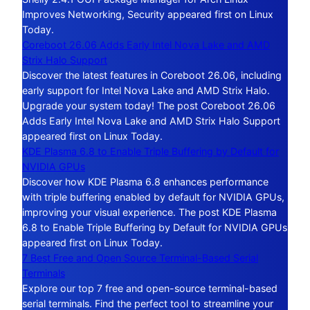
Improves Networking, Security appeared first on Linux
Today.
Coreboot 26.06 Adds Early Intel Nova Lake and AMD
Strix Halo Support
Discover the latest features in Coreboot 26.06, including
early support for Intel Nova Lake and AMD Strix Halo.
Upgrade your system today! The post Coreboot 26.06
Adds Early Intel Nova Lake and AMD Strix Halo Support
appeared first on Linux Today.
KDE Plasma 6.8 to Enable Triple Buffering by Default for
NVIDIA GPUs
Discover how KDE Plasma 6.8 enhances performance
with triple buffering enabled by default for NVIDIA GPUs,
improving your visual experience. The post KDE Plasma
6.8 to Enable Triple Buffering by Default for NVIDIA GPUs
appeared first on Linux Today.
7 Best Free and Open Source Terminal-Based Serial
Terminals
Explore our top 7 free and open-source terminal-based
serial terminals. Find the perfect tool to streamline your