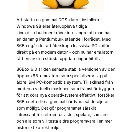
Att starta en gammal DOS-dator, installera
Windows 98 eller återuppleva tidiga
Linuxdistributioner kräver inte längre att man har
en dammig Pentiumburk stående i förrådet. Med
86Box går det att återskapa klassiska PC-miljöer
direkt på en modern dator – och nu har emulatorn
fått en av sina största uppdateringar hittills.
86Box 6.0 är den senaste stabila versionen av den
öppna x86-emulatorn som specialiserar sig på
äldre IBM PC-kompatibla system. Till skillnad från
moderna virtuella maskiner, som främst är byggda
för att köra nya operativsystem effektivt, försöker
86Box efterlikna gammal hårdvara så detaljerat
som möjligt. Det gör programmet särskilt
intressant för retroentusiaster, spelare, samlare
och alla som vill testa äldre programvara i en mer
historiskt korrekt miljö.