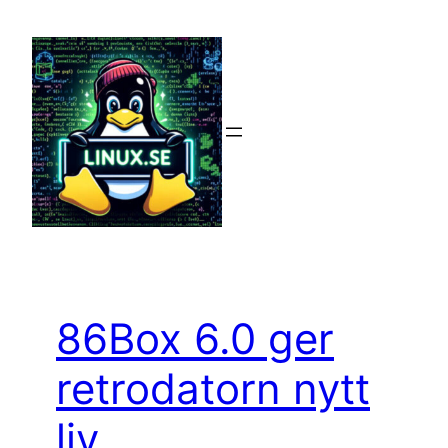
Hoppa
till
innehåll
86Box 6.0 ger
retrodatorn nytt
liv