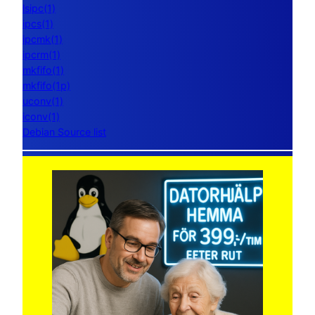
lsipc(1)
ipcs(1)
ipcmk(1)
ipcrm(1)
mkfifo(1)
mkfifo(1p)
uconv(1)
iconv(1)
Debian Source list