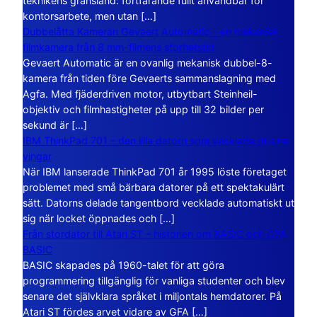
teknikens gränsland: fortfarande fullt användbar för
kontorsarbete, men utan […]
Dubbelåtta Kameran Gevaert Automatic – en mekanisk
filmkamera från 8 mm-filmens storhetstid
Gevaert Automatic är en ovanlig mekanisk dubbel-8-
kamera från tiden före Gevaerts sammanslagning med
Agfa. Med fjäderdriven motor, utbytbart Steinheil-
objektiv och filmhastigheter på upp till 32 bilder per
sekund är […]
IBM ThinkPad 701 – den lilla datorn som vecklade ut sina
vingar
När IBM lanserade ThinkPad 701 år 1995 löste företaget
problemet med små bärbara datorer på ett spektakulärt
sätt. Datorns delade tangentbord vecklade automatiskt ut
sig när locket öppnades och […]
Från stordator till Atari ST – historien om BASIC och GFA
BASIC
BASIC skapades på 1960-talet för att göra
programmering tillgänglig för vanliga studenter och blev
senare det självklara språket i miljontals hemdatorer. På
Atari ST fördes arvet vidare av GFA […]