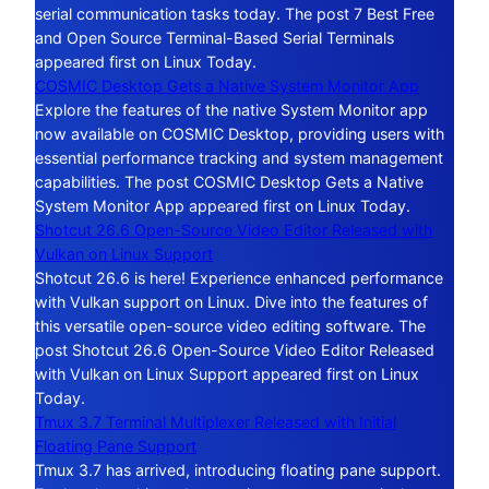
serial communication tasks today. The post 7 Best Free
and Open Source Terminal-Based Serial Terminals
appeared first on Linux Today.
COSMIC Desktop Gets a Native System Monitor App
Explore the features of the native System Monitor app
now available on COSMIC Desktop, providing users with
essential performance tracking and system management
capabilities. The post COSMIC Desktop Gets a Native
System Monitor App appeared first on Linux Today.
Shotcut 26.6 Open-Source Video Editor Released with
Vulkan on Linux Support
Shotcut 26.6 is here! Experience enhanced performance
with Vulkan support on Linux. Dive into the features of
this versatile open-source video editing software. The
post Shotcut 26.6 Open-Source Video Editor Released
with Vulkan on Linux Support appeared first on Linux
Today.
Tmux 3.7 Terminal Multiplexer Released with Initial
Floating Pane Support
Tmux 3.7 has arrived, introducing floating pane support.