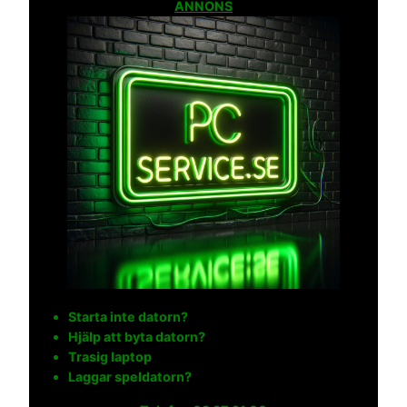
ANNONS
Starta inte datorn?
Hjälp att byta datorn?
Trasig laptop
Laggar speldatorn?